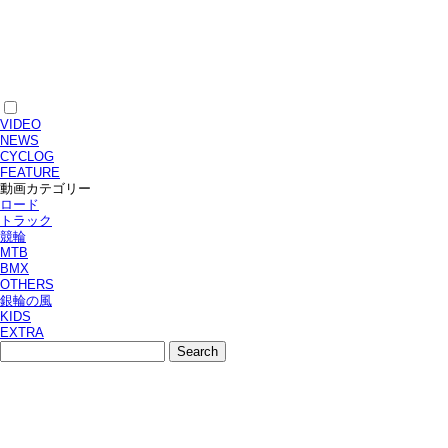
VIDEO
NEWS
CYCLOG
FEATURE
動画カテゴリー
ロード
トラック
競輪
MTB
BMX
OTHERS
銀輪の風
KIDS
EXTRA