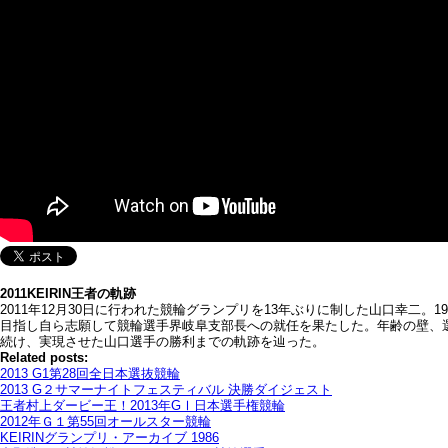
2011KEIRIN王者の軌跡
2011年12月30日に行われた競輪グランプリを13年ぶりに制した山口幸二
目指し自ら志願して競輪選手界岐阜支部長への就任を果たした。年齢の壁、
続け、実現させた山口選手の勝利までの軌跡を辿った。
Related posts:
2013 G1第28回全日本選抜競輪
2013 G２サマーナイトフェスティバル 決勝ダイジェスト
王者村上ダービー王！2013年GⅠ日本選手権競輪
2012年Ｇ１第55回オールスター競輪
KEIRINグランプリ・アーカイブ 1986