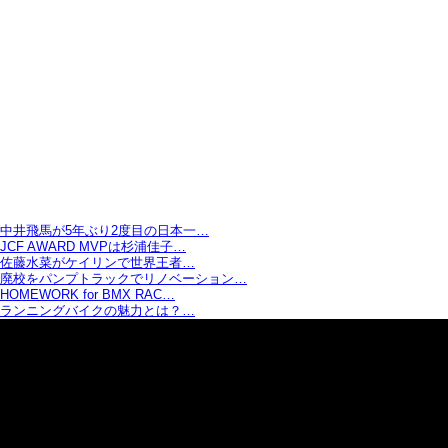
中井飛馬が5年ぶり2度目の日本一…
JCF AWARD MVPは杉浦佳子…
佐藤水菜がケイリンで世界王者…
廃校をパンプトラックでリノベーション…
HOMEWORK for BMX RAC…
ランニングバイクの魅力とは？…