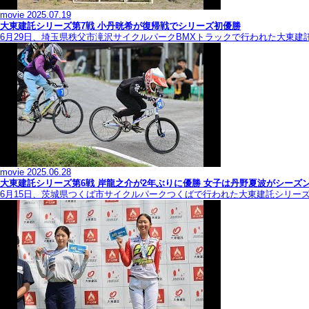
movie
2025.07.19
大東建託シリーズ第7戦 ⼩丹晄希が復帰戦でシリーズ初優勝
6月29日、埼玉県秩父市滝沢サイクルパークBMXトラックで行われた大東建
movie
2025.06.28
大東建託シリーズ第6戦 岸龍之介が2年ぶりに優勝 女子は丹野夏波がシーズ
6月15日、茨城県つくば市サイクルパークつくばで行われた大東建託シリー