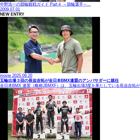
中野浩一の競輪観戦ガイド Part４ ～競輪選手～...
2009.07.01
NEW ENTRY
movie
2025.09.20
五輪出場３回の長迫吉拓が全日本BMX連盟のアンバサダーに就任
全日本BMX 連盟（略称JBMXF）は、五輪出場3度を果たしている長迫吉