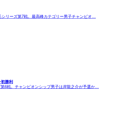
託シリーズ第7戦。最高峰カテゴリー男子チャンピオ…
ン初勝利
ズ第6戦。チャンピオンシップ男子は岸龍之介が予選か…