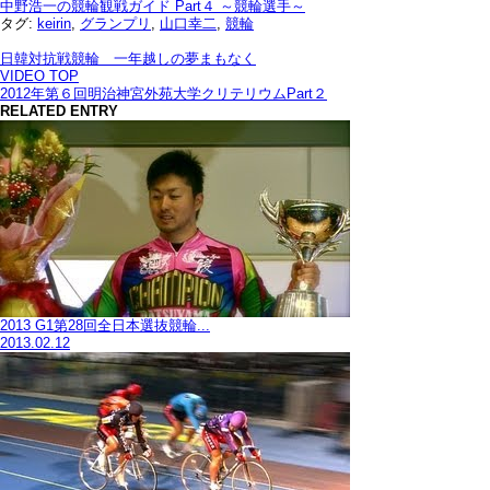
中野浩一の競輪観戦ガイド Part４ ～競輪選手～
タグ:
keirin
,
グランプリ
,
山口幸二
,
競輪
日韓対抗戦競輪 一年越しの夢まもなく
VIDEO TOP
2012年第６回明治神宮外苑大学クリテリウムPart２
RELATED ENTRY
2013 G1第28回全日本選抜競輪...
2013.02.12