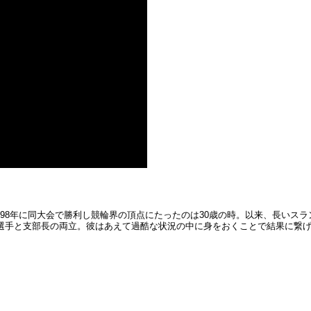
。1998年に同大会で勝利し競輪界の頂点にたったのは30歳の時。以来、長いス
選手と支部長の両立。彼はあえて過酷な状況の中に身をおくことで結果に繋げ