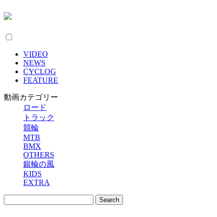
VIDEO
NEWS
CYCLOG
FEATURE
動画カテゴリー
ロード
トラック
競輪
MTB
BMX
OTHERS
銀輪の風
KIDS
EXTRA