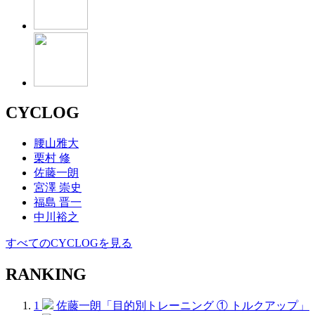
CYCLOG
腰山雅大
栗村 修
佐藤一朗
宮澤 崇史
福島 晋一
中川裕之
すべてのCYCLOGを見る
RANKING
1
佐藤一朗「目的別トレーニング ① トルクアップ」