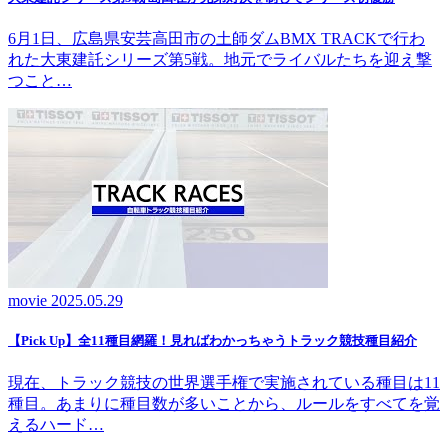
6月1日、広島県安芸高田市の土師ダムBMX TRACKで行わ
れた大東建託シリーズ第5戦。地元でライバルたちを迎え撃
つこと…
movie
2025.05.29
【Pick Up】全11種目網羅！見ればわかっちゃうトラック競技種目紹介
現在、トラック競技の世界選手権で実施されている種目は11
種目。あまりに種目数が多いことから、ルールをすべてを覚
えるハード…