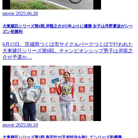
movie
2025.06.28
大東建託シリーズ第6戦 岸龍之介が2年ぶりに優勝 女子は丹野夏波がシー
ズン初勝利
6月15日、茨城県つくば市サイクルパークつくばで行われた
大東建託シリーズ第6戦。チャンピオンシップ男子は岸龍之
介が予選か…
movie
2025.06.10
大東建託シリーズ第5戦 島田壮が兄弟対決を制してシリーズ初優勝