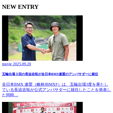
NEW ENTRY
movie
2025.09.20
五輪出場３回の長迫吉拓が全日本BMX連盟のアンバサダーに就任
全日本BMX 連盟（略称JBMXF）は、五輪出場3度を果たし
ている長迫吉拓が公式アンバサダーに就任したことを発表し
た同時…