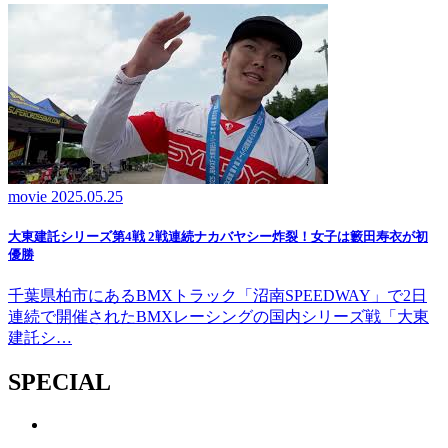
movie
2025.05.25
大東建託シリーズ第4戦 2戦連続ナカバヤシー炸裂！女子は籔田寿衣が初
優勝
千葉県柏市にあるBMXトラック「沼南SPEEDWAY」で2日
連続で開催されたBMXレーシングの国内シリーズ戦「大東
建託シ…
SPECIAL