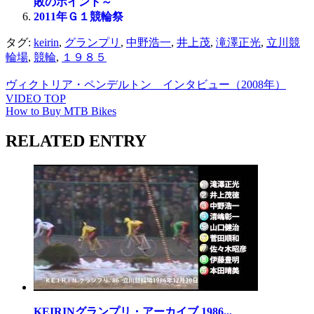
敗のポイント～
2011年Ｇ１競輪祭
タグ:
keirin
,
グランプリ
,
中野浩一
,
井上茂
,
滝澤正光
,
立川競
輪場
,
競輪
,
１９８５
ヴィクトリア・ペンデルトン インタビュー（2008年）
VIDEO TOP
How to Buy MTB Bikes
RELATED ENTRY
KEIRINグランプリ・アーカイブ 1986...