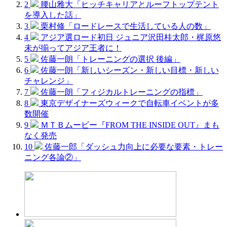
2
腰山雅大「ヒッチキャリアとルーフトップテント
を導入した話」
3
栗村修「ロードレースで生活している人の数」
4
アジア選ロード初日 ジュニア沢田桂太郎・梶原悠
未が揃ってアジア王者に！
5
佐藤一朗「トレーニングの選択 後編」
6
佐藤一朗「新しいシーズン・新しい目標・新しい
チャレンジ」
7
佐藤一朗「フィジカルトレーニングの指標」
8
東京デザイナーズウィークで自転車イベントが多
数開催
9
ＭＴＢムービー『FROM THE INSIDE OUT』まも
なく発売
10
佐藤一郎「ダッシュ力向上に必要な要素・トレー
ニング各論②」