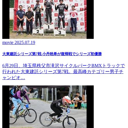
movie
2025.07.19
大東建託シリーズ第7戦 ⼩丹晄希が復帰戦でシリーズ初優勝
6月29日、埼玉県秩父市滝沢サイクルパークBMXトラックで
行われた大東建託シリーズ第7戦。最高峰カテゴリー男子チ
ャンピオ…