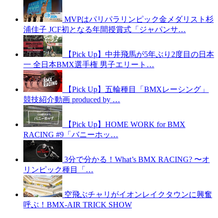
MVPはパリパラリンピック金メダリスト杉
浦佳子 JCF初となる年間授賞式「ジャパンサ…
【Pick Up】中井飛馬が5年ぶり2度目の日本
一 全日本BMX選手権 男子エリート…
【Pick Up】五輪種目「BMXレーシング」
競技紹介動画 produced by …
【Pick Up】HOME WORK for BMX
RACING #9「バニーホッ…
3分で分かる！What’s BMX RACING? 〜オ
リンピック種目「…
空飛ぶチャリがイオンレイクタウンに興奮
呼ぶ！BMX-AIR TRICK SHOW