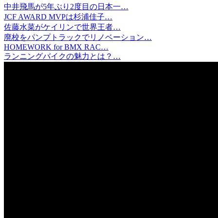
中井飛馬が5年ぶり2度目の日本一…
JCF AWARD MVPは杉浦佳子…
佐藤水菜がケイリンで世界王者…
廃校をパンプトラックでリノベーション…
HOMEWORK for BMX RAC…
ランニングバイクの魅力とは？…