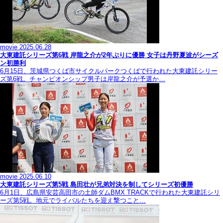
movie
2025.06.28
大東建託シリーズ第6戦 岸龍之介が2年ぶりに優勝 女子は丹野夏波がシーズ
ン初勝利
6月15日、茨城県つくば市サイクルパークつくばで行われた大東建託シリー
ズ第6戦。チャンピオンシップ男子は岸龍之介が予選か…
movie
2025.06.10
大東建託シリーズ第5戦 島田壮が兄弟対決を制してシリーズ初優勝
6月1日、広島県安芸高田市の土師ダムBMX TRACKで行われた大東建託シリ
ーズ第5戦。地元でライバルたちを迎え撃つこと…