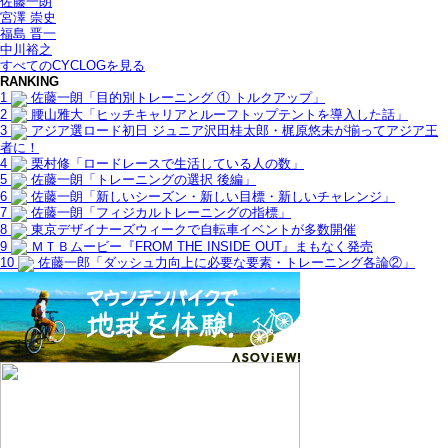
佐藤一朗
宮澤 崇史
福島 晋一
中川裕之
すべてのCYCLOGを見る
RANKING
1
佐藤一朗「目的別トレーニング ① トルクアップ」
2
腰山雅大「ヒッチキャリアとルーフトップテントを導入した話」
3
アジア選ロード初日 ジュニア沢田桂太郎・梶原悠未が揃ってアジア王
者に！
4
栗村修「ロードレースで生活している人の数」
5
佐藤一朗「トレーニングの選択 後編」
6
佐藤一朗「新しいシーズン・新しい目標・新しいチャレンジ」
7
佐藤一朗「フィジカルトレーニングの指標」
8
東京デザイナーズウィークで自転車イベントが多数開催
9
ＭＴＢムービー『FROM THE INSIDE OUT』まもなく発売
10
佐藤一郎「ダッシュ力向上に必要な要素・トレーニング各論②」