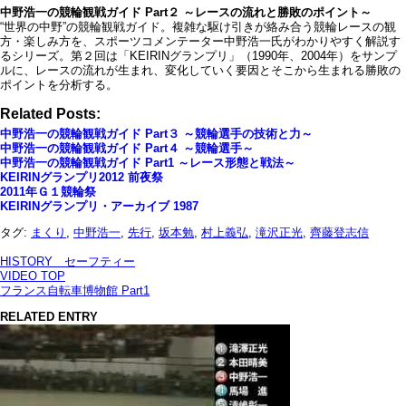
中野浩一の競輪観戦ガイド Part２ ～レースの流れと勝敗のポイント～
“世界の中野”の競輪観戦ガイド。複雑な駆け引きが絡み合う競輪レースの観
方・楽しみ方を、スポーツコメンテーター中野浩一氏がわかりやすく解説す
るシリーズ。第２回は「KEIRINグランプリ」（1990年、2004年）をサンプ
ルに、レースの流れが生まれ、変化していく要因とそこから生まれる勝敗の
ポイントを分析する。
Related Posts:
中野浩一の競輪観戦ガイド Part３ ～競輪選手の技術と力～
中野浩一の競輪観戦ガイド Part４ ～競輪選手～
中野浩一の競輪観戦ガイド Part1 ～レース形態と戦法～
KEIRINグランプリ2012 前夜祭
2011年Ｇ１競輪祭
KEIRINグランプリ・アーカイブ 1987
タグ:
まくり
,
中野浩一
,
先行
,
坂本勉
,
村上義弘
,
滝沢正光
,
齊藤登志信
HISTORY セーフティー
VIDEO TOP
フランス自転車博物館 Part1
RELATED ENTRY