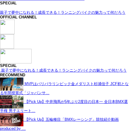
SPECIAL
親子で夢中になれる！成長できる！ランニングバイクの魅力って何だろう
OFFICIAL CHANNEL
SPECIAL
親子で夢中になれる！成長できる！ランニングバイクの魅力って何だろう
RECOMMEND
MVPはパリパラリンピック金メダリスト杉浦佳子 JCF初とな
る年間授賞式「ジャパンサ…
【Pick Up】中井飛馬が5年ぶり2度目の日本一 全日本BMX選
手権 男子エリート…
【Pick Up】五輪種目「BMXレーシング」競技紹介動画
produced by …