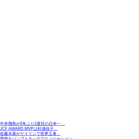
中井飛馬が5年ぶり2度目の日本一…
JCF AWARD MVPは杉浦佳子…
佐藤水菜がケイリンで世界王者…
廃校をパンプトラックでリノベーション…