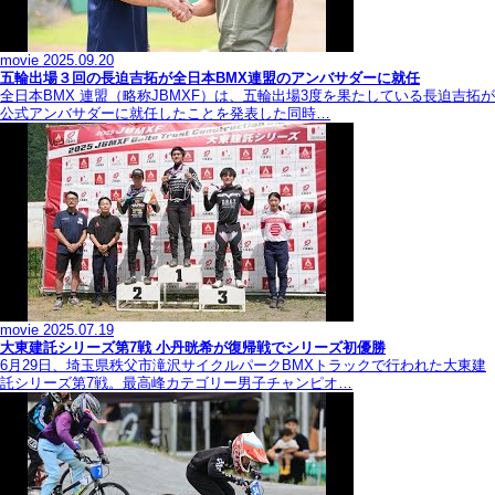
movie
2025.09.20
五輪出場３回の長迫吉拓が全日本BMX連盟のアンバサダーに就任
全日本BMX 連盟（略称JBMXF）は、五輪出場3度を果たしている長迫吉拓が
公式アンバサダーに就任したことを発表した同時…
movie
2025.07.19
大東建託シリーズ第7戦 ⼩丹晄希が復帰戦でシリーズ初優勝
6月29日、埼玉県秩父市滝沢サイクルパークBMXトラックで行われた大東建
託シリーズ第7戦。最高峰カテゴリー男子チャンピオ…