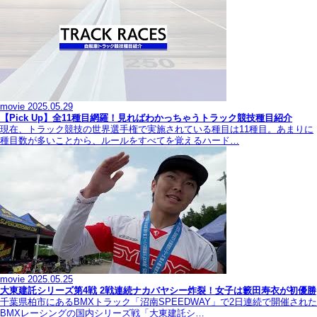
movie
2025.05.29
【Pick Up】全11種目網羅！見ればわかっちゃうトラック競技種目紹介
現在、トラック競技の世界選手権で実施されている種目は11種目。あまりに
種目数が多いことから、ルールをすべてを覚えるハード…
movie
2025.05.25
大東建託シリーズ第4戦 2戦連続ナカバヤシー炸裂！女子は籔田寿衣が初優勝
千葉県柏市にあるBMXトラック「沼南SPEEDWAY」で2日連続で開催された
BMXレーシングの国内シリーズ戦「大東建託シ…