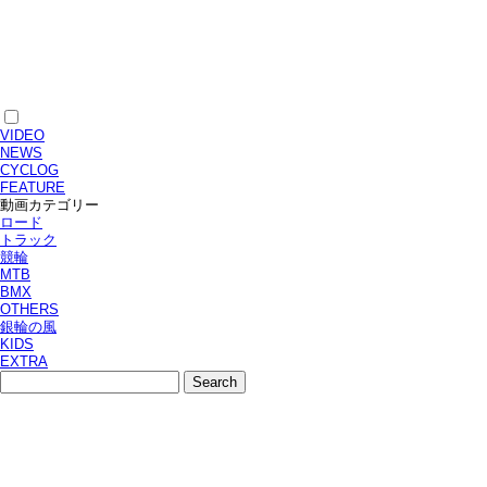
VIDEO
NEWS
CYCLOG
FEATURE
動画カテゴリー
ロード
トラック
競輪
MTB
BMX
OTHERS
銀輪の風
KIDS
EXTRA