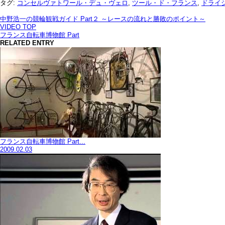
タグ:
コンセルヴァトワール・デュ・ヴェロ
,
ツール・ド・フランス
,
ドライ
中野浩一の競輪観戦ガイド Part２ ～レースの流れと勝敗のポイント～
VIDEO TOP
フランス自転車博物館 Part
RELATED ENTRY
フランス自転車博物館 Part...
2009.02.03