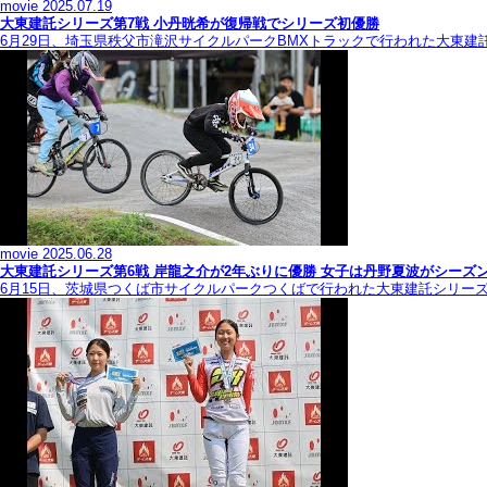
movie
2025.07.19
大東建託シリーズ第7戦 ⼩丹晄希が復帰戦でシリーズ初優勝
6月29日、埼玉県秩父市滝沢サイクルパークBMXトラックで行われた大東建
movie
2025.06.28
大東建託シリーズ第6戦 岸龍之介が2年ぶりに優勝 女子は丹野夏波がシーズ
6月15日、茨城県つくば市サイクルパークつくばで行われた大東建託シリー