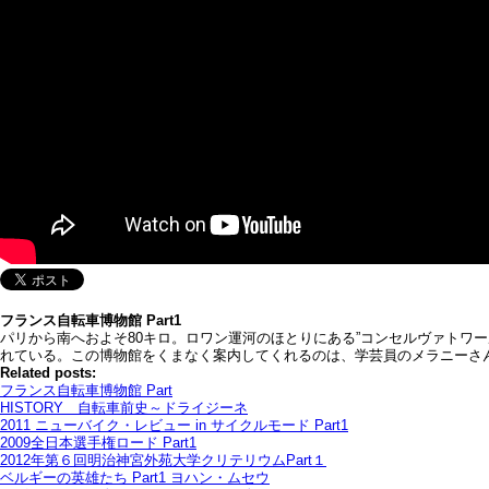
フランス自転車博物館 Part1
パリから南へおよそ80キロ。ロワン運河のほとりにある”コンセルヴァトワ
れている。この博物館をくまなく案内してくれるのは、学芸員のメラニーさ
Related posts:
フランス自転車博物館 Part
HISTORY 自転車前史～ドライジーネ
2011 ニューバイク・レビュー in サイクルモード Part1
2009全日本選手権ロード Part1
2012年第６回明治神宮外苑大学クリテリウムPart１
ベルギーの英雄たち Part1 ヨハン・ムセウ