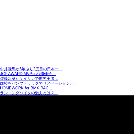
中井飛馬が5年ぶり2度目の日本一…
JCF AWARD MVPは杉浦佳子…
佐藤水菜がケイリンで世界王者…
廃校をパンプトラックでリノベーション…
HOMEWORK for BMX RAC…
ランニングバイクの魅力とは？…