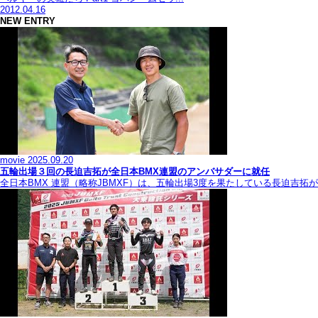
2012.04.16
NEW ENTRY
movie
2025.09.20
五輪出場３回の長迫吉拓が全日本BMX連盟のアンバサダーに就任
全日本BMX 連盟（略称JBMXF）は、五輪出場3度を果たしている長迫吉