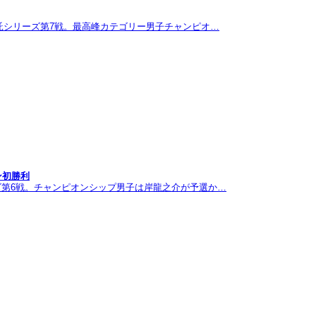
託シリーズ第7戦。最高峰カテゴリー男子チャンピオ…
ン初勝利
ズ第6戦。チャンピオンシップ男子は岸龍之介が予選か…