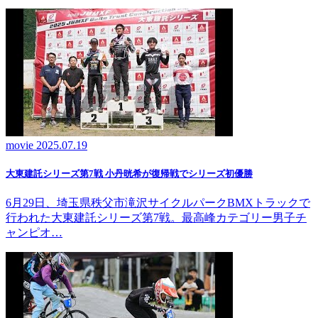
movie
2025.07.19
大東建託シリーズ第7戦 ⼩丹晄希が復帰戦でシリーズ初優勝
6月29日、埼玉県秩父市滝沢サイクルパークBMXトラックで
行われた大東建託シリーズ第7戦。最高峰カテゴリー男子チ
ャンピオ…