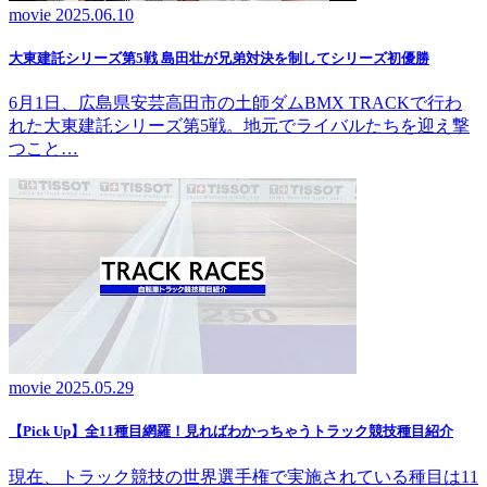
movie
2025.06.10
大東建託シリーズ第5戦 島田壮が兄弟対決を制してシリーズ初優勝
6月1日、広島県安芸高田市の土師ダムBMX TRACKで行わ
れた大東建託シリーズ第5戦。地元でライバルたちを迎え撃
つこと…
movie
2025.05.29
【Pick Up】全11種目網羅！見ればわかっちゃうトラック競技種目紹介
現在、トラック競技の世界選手権で実施されている種目は11