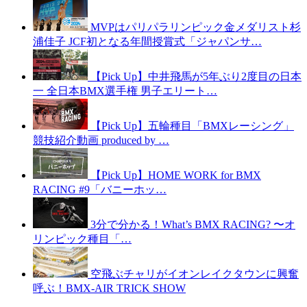
MVPはパリパラリンピック金メダリスト杉
浦佳子 JCF初となる年間授賞式「ジャパンサ…
【Pick Up】中井飛馬が5年ぶり2度目の日本
一 全日本BMX選手権 男子エリート…
【Pick Up】五輪種目「BMXレーシング」
競技紹介動画 produced by …
【Pick Up】HOME WORK for BMX
RACING #9「バニーホッ…
3分で分かる！What’s BMX RACING? 〜オ
リンピック種目「…
空飛ぶチャリがイオンレイクタウンに興奮
呼ぶ！BMX-AIR TRICK SHOW