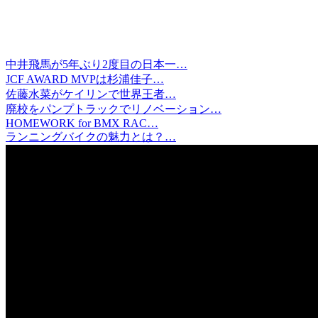
中井飛馬が5年ぶり2度目の日本一…
JCF AWARD MVPは杉浦佳子…
佐藤水菜がケイリンで世界王者…
廃校をパンプトラックでリノベーション…
HOMEWORK for BMX RAC…
ランニングバイクの魅力とは？…