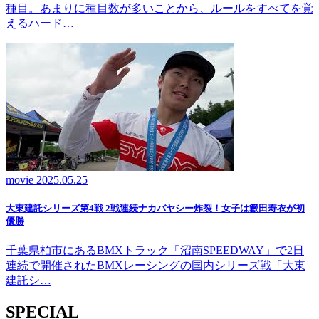
種目。あまりに種目数が多いことから、ルールをすべてを覚
えるハード…
movie
2025.05.25
大東建託シリーズ第4戦 2戦連続ナカバヤシー炸裂！女子は籔田寿衣が初
優勝
千葉県柏市にあるBMXトラック「沼南SPEEDWAY」で2日
連続で開催されたBMXレーシングの国内シリーズ戦「大東
建託シ…
SPECIAL