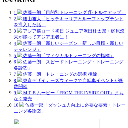
1
佐藤一朗「目的別トレーニング ① トルクアップ」
2
腰山雅大「ヒッチキャリアとルーフトップテント
を導入した話」
3
アジア選ロード初日 ジュニア沢田桂太郎・梶原悠
未が揃ってアジア王者に！
4
佐藤一朗「新しいシーズン・新しい目標・新しい
チャレンジ」
5
佐藤一朗「フィジカルトレーニングの指標」
6
佐藤一朗「スピードトレーニング・トレーニング
各論③」
7
佐藤一朗「トレーニングの選択 後編」
8
東京デザイナーズウィークで自転車イベントが多
数開催
9
ＭＴＢムービー『FROM THE INSIDE OUT』まも
なく発売
10
佐藤一郎「ダッシュ力向上に必要な要素・トレー
ニング各論②」