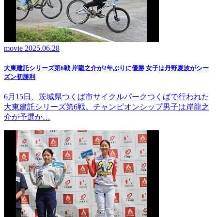
movie
2025.06.28
大東建託シリーズ第6戦 岸龍之介が2年ぶりに優勝 女子は丹野夏波がシー
ズン初勝利
6月15日、茨城県つくば市サイクルパークつくばで行われた
大東建託シリーズ第6戦。チャンピオンシップ男子は岸龍之
介が予選か…