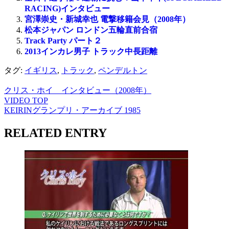
RACING)インタビュー
宮澤崇史・新城幸也 電撃移籍会見（2008年）
松本ジャパン ロンドン五輪直前合宿
Track Party パート２
2013インカレ男子 トラック中長距離
タグ:
イギリス
,
トラック
,
ペンデルトン
クリス・ホイ インタビュー（2008年）
VIDEO TOP
KEIRINグランプリ・アーカイブ 1985
RELATED ENTRY