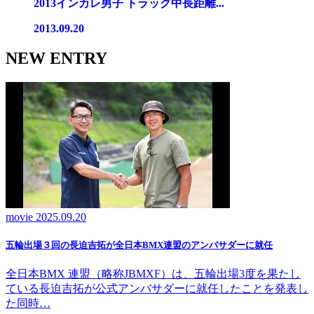
2013インカレ男子 トラック中長距離...
2013.09.20
NEW ENTRY
movie
2025.09.20
五輪出場３回の長迫吉拓が全日本BMX連盟のアンバサダーに就任
全日本BMX 連盟（略称JBMXF）は、五輪出場3度を果たし
ている長迫吉拓が公式アンバサダーに就任したことを発表し
た同時…