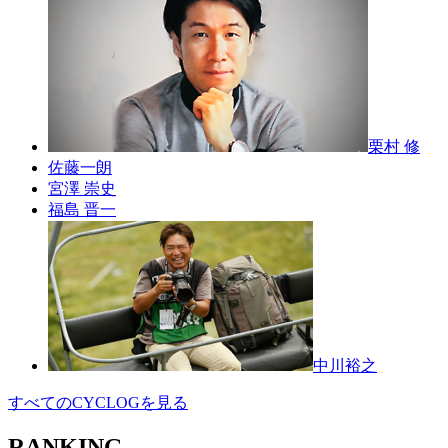
栗村 修
佐藤一朗
宮澤 崇史
福島 晋一
中川裕之
すべてのCYCLOGを見る
RANKING