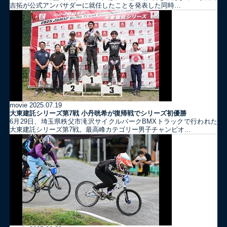
吉拓が公式アンバサダーに就任したことを発表した同時…
movie
2025.07.19
大東建託シリーズ第7戦 ⼩丹晄希が復帰戦でシリーズ初優勝
6月29日、埼玉県秩父市滝沢サイクルパークBMXトラックで行われた
大東建託シリーズ第7戦。最高峰カテゴリー男子チャンピオ…