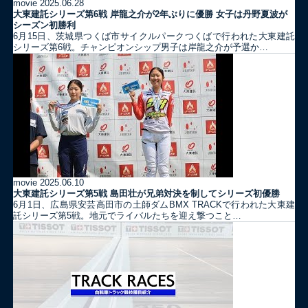
movie
2025.06.28
大東建託シリーズ第6戦 岸龍之介が2年ぶりに優勝 女子は丹野夏波が
シーズン初勝利
6月15日、茨城県つくば市サイクルパークつくばで行われた大東建託
シリーズ第6戦。チャンピオンシップ男子は岸龍之介が予選か…
movie
2025.06.10
大東建託シリーズ第5戦 島田壮が兄弟対決を制してシリーズ初優勝
6月1日、広島県安芸高田市の土師ダムBMX TRACKで行われた大東建
託シリーズ第5戦。地元でライバルたちを迎え撃つこと…