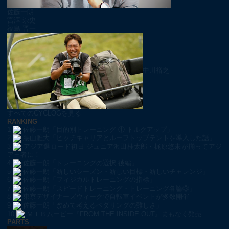
佐藤一朗
宮澤 崇史
福島 晋一
中川裕之
すべてのCYCLOGを見る
RANKING
1
佐藤一朗「目的別トレーニング ① トルクアップ」
2
腰山雅大「ヒッチキャリアとルーフトップテントを導入した話」
3
アジア選ロード初日 ジュニア沢田桂太郎・梶原悠未が揃ってアジ
ア王者に！
4
佐藤一朗「トレーニングの選択 後編」
5
佐藤一朗「新しいシーズン・新しい目標・新しいチャレンジ」
6
佐藤一朗「フィジカルトレーニングの指標」
7
佐藤一朗「スピードトレーニング・トレーニング各論③」
8
東京デザイナーズウィークで自転車イベントが多数開催
9
佐藤一朗「改めて考えるペダリングの難しさ」
10
ＭＴＢムービー『FROM THE INSIDE OUT』まもなく発売
PARTS