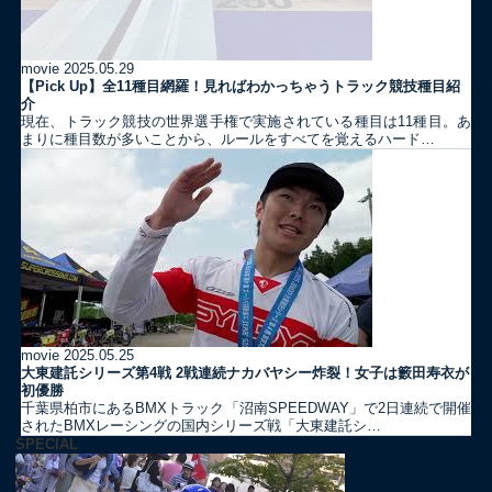
movie
2025.05.29
【Pick Up】全11種目網羅！見ればわかっちゃうトラック競技種目紹
介
現在、トラック競技の世界選手権で実施されている種目は11種目。あ
まりに種目数が多いことから、ルールをすべてを覚えるハード…
movie
2025.05.25
大東建託シリーズ第4戦 2戦連続ナカバヤシー炸裂！女子は籔田寿衣が
初優勝
千葉県柏市にあるBMXトラック「沼南SPEEDWAY」で2日連続で開催
されたBMXレーシングの国内シリーズ戦「大東建託シ…
SPECIAL