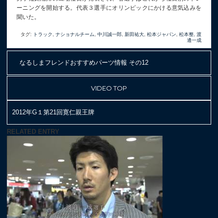
ーニングを開始する。代表３選手にオリンピックにかける意気込みを
聞いた。
タグ:
トラック
,
ナショナルチーム
,
中川誠一郎
,
新田祐大
,
松本ジャパン
,
松本整
,
渡
邊一成
なるしまフレンドおすすめパーツ情報 その12
VIDEO TOP
2012年G１第21回寛仁親王牌
RELATED ENTRY