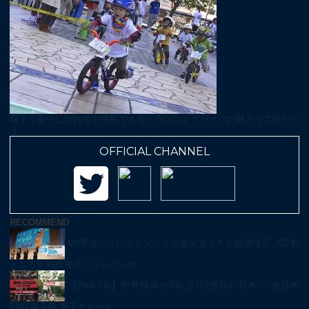
親子で夢中になれる！成長できる！ランニングバイクの魅力って何だろ
う
OFFICIAL CHANNEL
RECOMMEND
MVPはパリパラリンピック金メダリスト杉浦佳子 JCF初
となる年間授賞式「ジャパンサ…
【Pick Up】中井飛馬が5年ぶり2度目の日本一 全日本
BMX選手権 男子エリート…