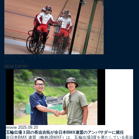
2013トラック世界選手権日本代表選考合宿...
2013.01.26
NEW ENTRY
movie
2025.09.20
五輪出場３回の長迫吉拓が全日本BMX連盟のアンバサダーに就任
全日本BMX 連盟（略称JBMXF）は、五輪出場3度を果たしている長迫