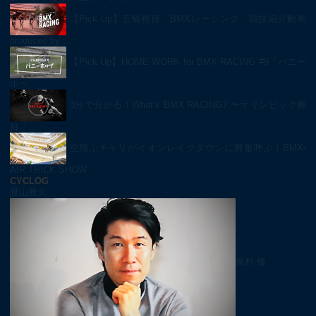
【Pick Up】五輪種目「BMXレーシング」競技紹介動画
produced by …
【Pick Up】HOME WORK for BMX RACING #9「バニー
ホッ…
3分で分かる！What’s BMX RACING? 〜オリンピック種
目「…
空飛ぶチャリがイオンレイクタウンに興奮呼ぶ！BMX-
AIR TRICK SHOW
CYCLOG
腰山雅大
栗村 修