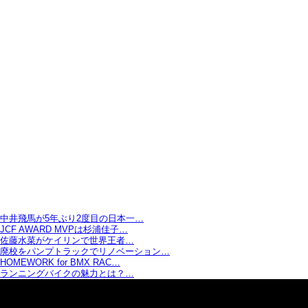
中井飛馬が5年ぶり2度目の日本一…
JCF AWARD MVPは杉浦佳子…
佐藤水菜がケイリンで世界王者…
廃校をパンプトラックでリノベーション…
HOMEWORK for BMX RAC…
ランニングバイクの魅力とは？…