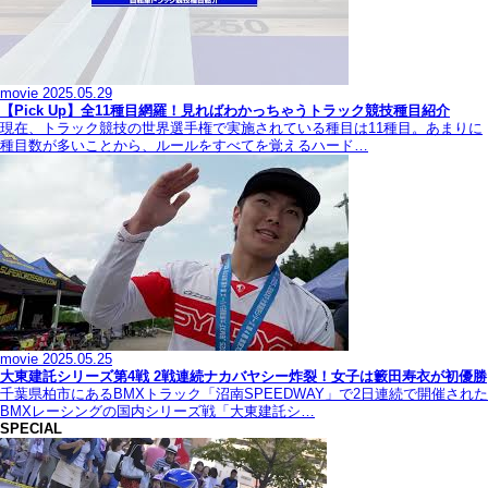
movie
2025.05.29
【Pick Up】全11種目網羅！見ればわかっちゃうトラック競技種目紹介
現在、トラック競技の世界選手権で実施されている種目は11種目。あまりに
種目数が多いことから、ルールをすべてを覚えるハード…
movie
2025.05.25
大東建託シリーズ第4戦 2戦連続ナカバヤシー炸裂！女子は籔田寿衣が初優勝
千葉県柏市にあるBMXトラック「沼南SPEEDWAY」で2日連続で開催された
BMXレーシングの国内シリーズ戦「大東建託シ…
SPECIAL