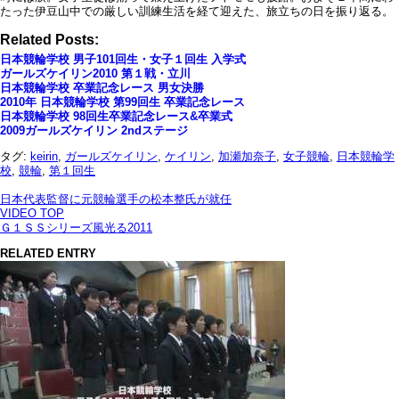
たった伊豆山中での厳しい訓練生活を経て迎えた、旅立ちの日を振り返る。
Related Posts:
日本競輪学校 男子101回生・女子１回生 入学式
ガールズケイリン2010 第１戦・立川
日本競輪学校 卒業記念レース 男女決勝
2010年 日本競輪学校 第99回生 卒業記念レース
日本競輪学校 98回生卒業記念レース&卒業式
2009ガールズケイリン 2ndステージ
タグ:
keirin
,
ガールズケイリン
,
ケイリン
,
加瀬加奈子
,
女子競輪
,
日本競輪学
校
,
競輪
,
第１回生
日本代表監督に元競輪選手の松本整氏が就任
VIDEO TOP
Ｇ１ＳＳシリーズ風光る2011
RELATED ENTRY