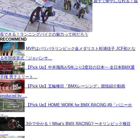
親子で夢中になれる！成
長できる！ランニングバイクの魅力って何だろう
RECOMMEND
MVPはパリパラリンピック金メダリスト杉浦佳子 JCF初とな
る年間授賞式「ジャパンサ…
【Pick Up】中井飛馬が5年ぶり2度目の日本一 全日本BMX選
手権 男子エリート…
【Pick Up】五輪種目「BMXレーシング」競技紹介動画
produced by …
【Pick Up】HOME WORK for BMX RACING #9「バニーホ
ッ…
3分で分かる！What’s BMX RACING? 〜オリンピック種目
「…