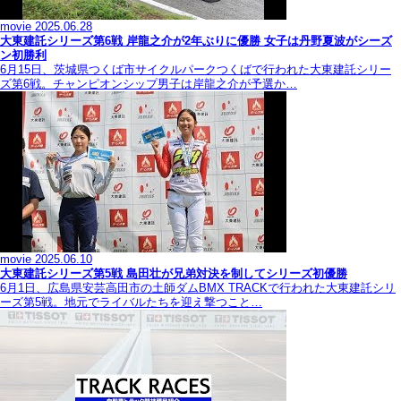
movie
2025.06.28
大東建託シリーズ第6戦 岸龍之介が2年ぶりに優勝 女子は丹野夏波がシーズ
ン初勝利
6月15日、茨城県つくば市サイクルパークつくばで行われた大東建託シリー
ズ第6戦。チャンピオンシップ男子は岸龍之介が予選か…
movie
2025.06.10
大東建託シリーズ第5戦 島田壮が兄弟対決を制してシリーズ初優勝
6月1日、広島県安芸高田市の土師ダムBMX TRACKで行われた大東建託シリ
ーズ第5戦。地元でライバルたちを迎え撃つこと…