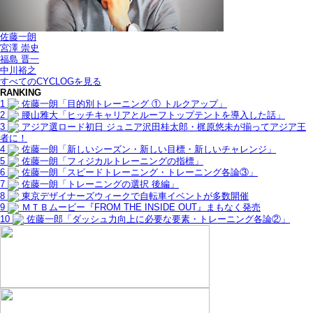
佐藤一朗
宮澤 崇史
福島 晋一
中川裕之
すべてのCYCLOGを見る
RANKING
1
佐藤一朗「目的別トレーニング ① トルクアップ」
2
腰山雅大「ヒッチキャリアとルーフトップテントを導入した話」
3
アジア選ロード初日 ジュニア沢田桂太郎・梶原悠未が揃ってアジア王
者に！
4
佐藤一朗「新しいシーズン・新しい目標・新しいチャレンジ」
5
佐藤一朗「フィジカルトレーニングの指標」
6
佐藤一朗「スピードトレーニング・トレーニング各論③」
7
佐藤一朗「トレーニングの選択 後編」
8
東京デザイナーズウィークで自転車イベントが多数開催
9
ＭＴＢムービー『FROM THE INSIDE OUT』まもなく発売
10
佐藤一郎「ダッシュ力向上に必要な要素・トレーニング各論②」