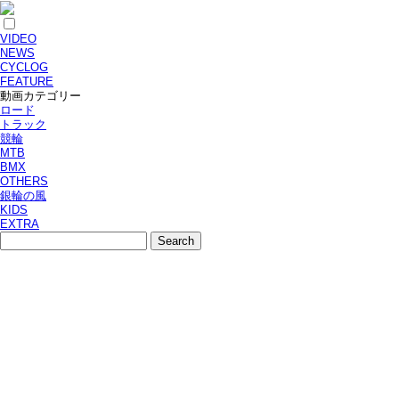
VIDEO
NEWS
CYCLOG
FEATURE
動画カテゴリー
ロード
トラック
競輪
MTB
BMX
OTHERS
銀輪の風
KIDS
EXTRA