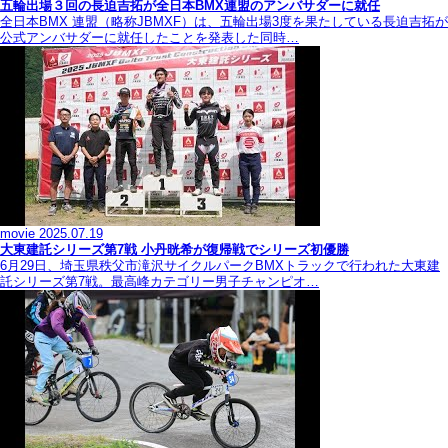
五輪出場３回の長迫吉拓が全日本BMX連盟のアンバサダーに就任
全日本BMX 連盟（略称JBMXF）は、五輪出場3度を果たしている長迫吉拓が
公式アンバサダーに就任したことを発表した同時…
movie
2025.07.19
大東建託シリーズ第7戦 ⼩丹晄希が復帰戦でシリーズ初優勝
6月29日、埼玉県秩父市滝沢サイクルパークBMXトラックで行われた大東建
託シリーズ第7戦。最高峰カテゴリー男子チャンピオ…