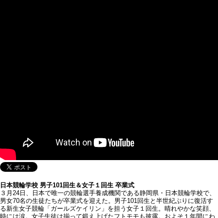
日本競輪学校 男子101回生＆女子１回生 卒業式
３月24日、日本で唯一の競輪選手養成機関である静岡県・日本競輪学校で、
男女70名の生徒たちが卒業式を迎えた。男子101回生と半世紀ぶりに復活す
る新生女子競輪「ガールズケイリン」を担う女子１回生。晴れやかな笑顔、
時には涙。女子生徒は揃って鍛え上げたフトモモも披露。およそ１年間にわ