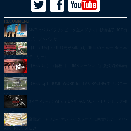
RECOMMEND
MVPはパリパラリンピック金メダリスト杉浦佳子 JCF初
となる年間授賞式「ジャパンサ…
【Pick Up】中井飛馬が5年ぶり2度目の日本一 全日本
BMX選手権 男子エリート…
【Pick Up】五輪種目「BMXレーシング」競技紹介動画
produced by …
【Pick Up】HOME WORK for BMX RACING #9「バニー
ホッ…
3分で分かる！What’s BMX RACING? 〜オリンピック種
目「…
空飛ぶチャリがイオンレイクタウンに興奮呼ぶ！BMX-
AIR TRICK SHOW