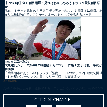
【Pick Up】全11種目網羅！見ればわかっちゃうトラック競技種目紹
介
現在、トラック競技の世界選手権で実施されている種目は11種目。あ
まりに種目数が多いことから、ルールをすべてを覚えるハード…
movie
2025.05.25
大東建託シリーズ第4戦 2戦連続ナカバヤシー炸裂！女子は籔田寿衣が
初優勝
千葉県柏市にあるBMXトラック「沼南SPEEDWAY」で2日連続で開催
されたBMXレーシングの国内シリーズ戦「大東建託シ…
SPECIAL
親子で夢中になれる！成長できる！ランニングバイクの魅力って何だろ
う
OFFICIAL CHANNEL