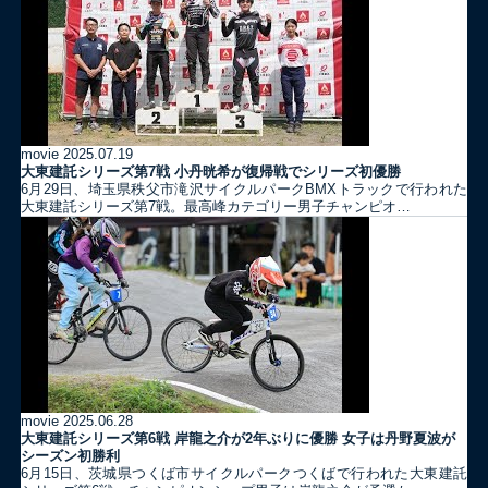
movie
2025.07.19
大東建託シリーズ第7戦 ⼩丹晄希が復帰戦でシリーズ初優勝
6月29日、埼玉県秩父市滝沢サイクルパークBMXトラックで行われた
大東建託シリーズ第7戦。最高峰カテゴリー男子チャンピオ…
movie
2025.06.28
大東建託シリーズ第6戦 岸龍之介が2年ぶりに優勝 女子は丹野夏波が
シーズン初勝利
6月15日、茨城県つくば市サイクルパークつくばで行われた大東建託