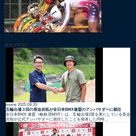
2012ガールズグランプリ...
2012.12.29
NEW ENTRY
movie
2025.09.20
五輪出場３回の長迫吉拓が全日本BMX連盟のアンバサダーに就任
全日本BMX 連盟（略称JBMXF）は、五輪出場3度を果たしている長迫
吉拓が公式アンバサダーに就任したことを発表した同時…