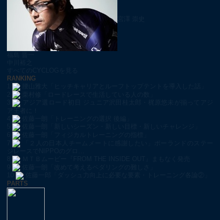
宮澤 崇史
福島 晋一
中川裕之
すべてのCYCLOGを見る
RANKING
1
腰山雅大「ヒッチキャリアとルーフトップテントを導入した話」
2
栗村修「ロードレースで生活している人の数」
3
アジア選ロード初日 ジュニア沢田桂太郎・梶原悠未が揃ってアジ
ア王者に！
4
佐藤一朗「トレーニングの選択 後編」
5
佐藤一朗「新しいシーズン・新しい目標・新しいチャレンジ」
6
佐藤一朗「フィジカルトレーニングの指標」
7
「２人の日本人チームメートに感謝したい」ポーランドのステー
ジレースでNIPPOのグロ…
8
ＭＴＢムービー『FROM THE INSIDE OUT』まもなく発売
9
佐藤一朗「改めて考えるペダリングの難しさ」
10
佐藤一郎「ダッシュ力向上に必要な要素・トレーニング各論②」
PARTS