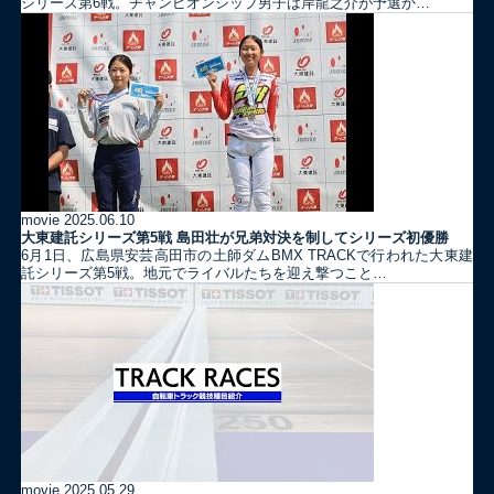
シリーズ第6戦。チャンピオンシップ男子は岸龍之介が予選か…
movie
2025.06.10
大東建託シリーズ第5戦 島田壮が兄弟対決を制してシリーズ初優勝
6月1日、広島県安芸高田市の土師ダムBMX TRACKで行われた大東建
託シリーズ第5戦。地元でライバルたちを迎え撃つこと…
movie
2025.05.29