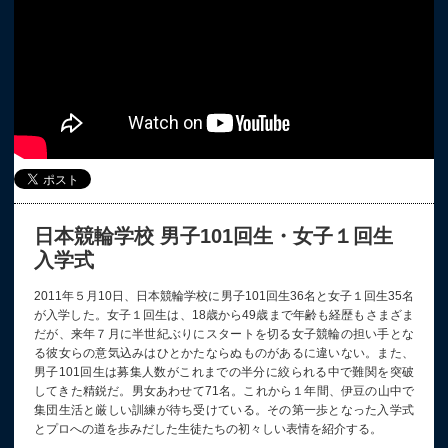
日本競輪学校 男子101回生・女子１回生
入学式
2011年５月10日、日本競輪学校に男子101回生36名と女子１回生35名
が入学した。女子１回生は、18歳から49歳まで年齢も経歴もさまざま
だが、来年７月に半世紀ぶりにスタートを切る女子競輪の担い手とな
る彼女らの意気込みはひとかたならぬものがあるに違いない。また、
男子101回生は募集人数がこれまでの半分に絞られる中で難関を突破
してきた精鋭だ。男女あわせて71名。これから１年間、伊豆の山中で
集団生活と厳しい訓練が待ち受けている。その第一歩となった入学式
とプロへの道を歩みだした生徒たちの初々しい表情を紹介する。