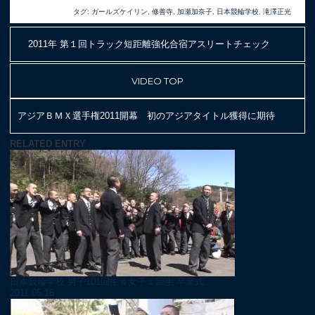
タグ:
ガールズケイリン
,
修善寺
,
加瀬加奈子
,
日本競輪学校
,
滝澤正光
2011年 第１回トラック短距離強化合宿アスリートチェック
VIDEO TOP
アジアＢＭＸ選手権2011開幕 初のアジアタイトル獲得に期待
RELATED ENTRY
日本競輪学校 男子101回生＆女子１回生 卒業式...
2011.05.16