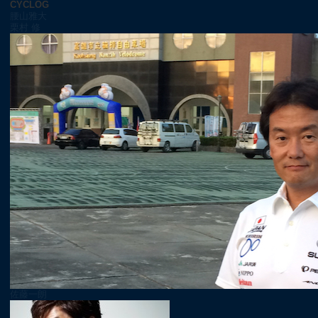
CYCLOG
腰山雅大
栗村 修
佐藤一朗