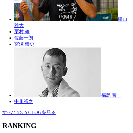
腰山
雅大
栗村 修
佐藤一朗
宮澤 崇史
福島 晋一
中川裕之
すべてのCYCLOGを見る
RANKING