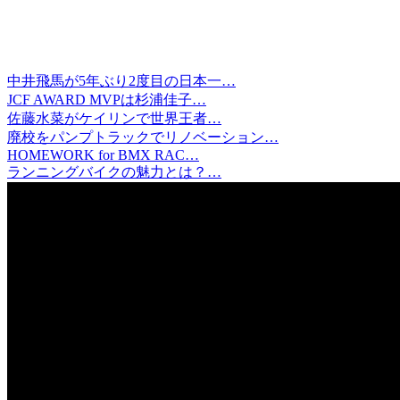
中井飛馬が5年ぶり2度目の日本一…
JCF AWARD MVPは杉浦佳子…
佐藤水菜がケイリンで世界王者…
廃校をパンプトラックでリノベーション…
HOMEWORK for BMX RAC…
ランニングバイクの魅力とは？…