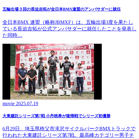
五輪出場３回の長迫吉拓が全日本BMX連盟のアンバサダーに就任
全日本BMX 連盟（略称JBMXF）は、五輪出場3度を果たし
ている長迫吉拓が公式アンバサダーに就任したことを発表し
た同時…
movie
2025.07.19
大東建託シリーズ第7戦 ⼩丹晄希が復帰戦でシリーズ初優勝
6月29日、埼玉県秩父市滝沢サイクルパークBMXトラックで
行われた大東建託シリーズ第7戦。最高峰カテゴリー男子チ