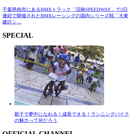
千葉県柏市にあるBMXトラック「沼南SPEEDWAY」で2日
連続で開催されたBMXレーシングの国内シリーズ戦「大東
建託シ…
SPECIAL
親子で夢中になれる！成長できる！ランニングバイク
の魅力って何だろう
OFFICIAL CHANNEL