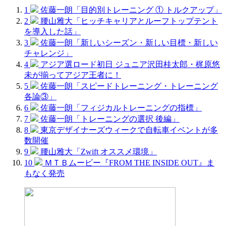
1
佐藤一朗「目的別トレーニング ① トルクアップ」
2
腰山雅大「ヒッチキャリアとルーフトップテント
を導入した話」
3
佐藤一朗「新しいシーズン・新しい目標・新しい
チャレンジ」
4
アジア選ロード初日 ジュニア沢田桂太郎・梶原悠
未が揃ってアジア王者に！
5
佐藤一朗「スピードトレーニング・トレーニング
各論③」
6
佐藤一朗「フィジカルトレーニングの指標」
7
佐藤一朗「トレーニングの選択 後編」
8
東京デザイナーズウィークで自転車イベントが多
数開催
9
腰山雅大「Zwift オススメ環境」
10
ＭＴＢムービー『FROM THE INSIDE OUT』ま
もなく発売