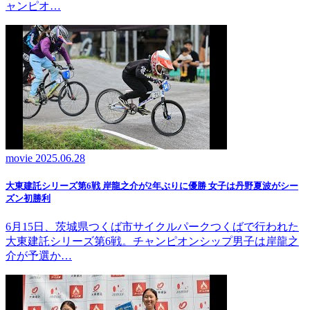
ャンピオ…
movie
2025.06.28
大東建託シリーズ第6戦 岸龍之介が2年ぶりに優勝 女子は丹野夏波がシー
ズン初勝利
6月15日、茨城県つくば市サイクルパークつくばで行われた
大東建託シリーズ第6戦。チャンピオンシップ男子は岸龍之
介が予選か…