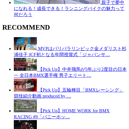
親子で夢中
になれる！成長できる！ランニングバイクの魅力って
何だろう
RECOMMEND
MVPはパリパラリンピック金メダリスト杉
浦佳子 JCF初となる年間授賞式「ジャパンサ…
【Pick Up】中井飛馬が5年ぶり2度目の日本
一 全日本BMX選手権 男子エリート…
【Pick Up】五輪種目「BMXレーシング」
競技紹介動画 produced by …
【Pick Up】HOME WORK for BMX
RACING #9「バニーホッ…