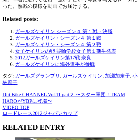
った。熱戦の模様を動画でお届けする。
Related posts:
ガールズケイリン シーズン４ 第１戦・決勝
ガールズケイリン・シーズン４ 第１戦
ガールズケイリン・シーズン４ 第２戦
女子ケイリンの卵 競輪学校女子第１期生発表
2012ガールズケイリン第17戦 奈良
ガールズケイリンに海外選手が参戦
タグ:
ガールズグランプリ
,
ガールズケイリン
,
加瀬加奈子
,
小
林莉子
Dirt Bike CHANNEL Vol.11 part２ 〜スター軍団！TEAM
HAROがYBPに登場〜
VIDEO TOP
ロードレース2012ジャパンカップ
RELATED ENTRY