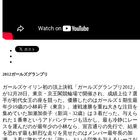
2012ガールズグランプリ
ガールズケイリン初の頂上決戦「ガールズグランプリ2012」
が12月28日、東京・京王閣競輪場で開催され、成績上位７選
手が初代女王の座を競った。優勝したのはガールズ１期生最
年少19歳の小林莉子（東京）。連戦連勝を重ね大きな注目を
集めていた加瀬加奈子（新潟・32歳）は３着だった。与えら
れた１番車というアドバンテージも活かし、最も冷静にレー
スを運んだのが最年少の小林なら、宣言通りの先行で、結果
を恐れず最も鮮烈な走りを見せたのはメンバー最年長の加
瀬。３着に敗れてなお「強い」という印象を与えるレースだ