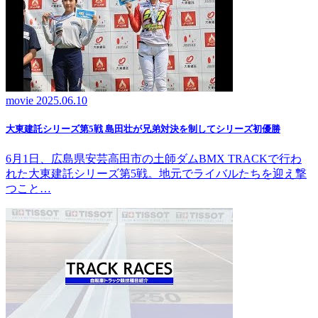
movie
2025.06.10
大東建託シリーズ第5戦 島田壮が兄弟対決を制してシリーズ初優勝
6月1日、広島県安芸高田市の土師ダムBMX TRACKで行わ
れた大東建託シリーズ第5戦。地元でライバルたちを迎え撃
つこと…