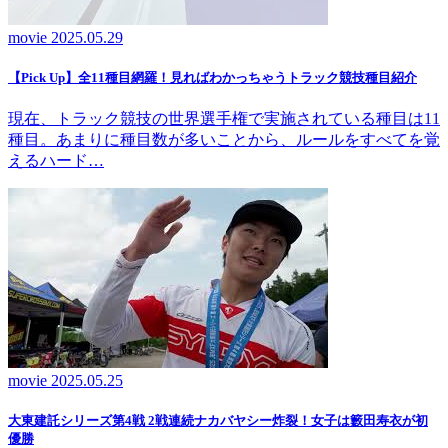
movie
2025.05.29
【Pick Up】全11種目網羅！見ればわかっちゃうトラック競技種目紹介
現在、トラック競技の世界選手権で実施されている種目は11
種目。あまりに種目数が多いことから、ルールをすべてを覚
えるハード…
movie
2025.05.25
大東建託シリーズ第4戦 2戦連続ナカバヤシー炸裂！女子は籔田寿衣が初
優勝