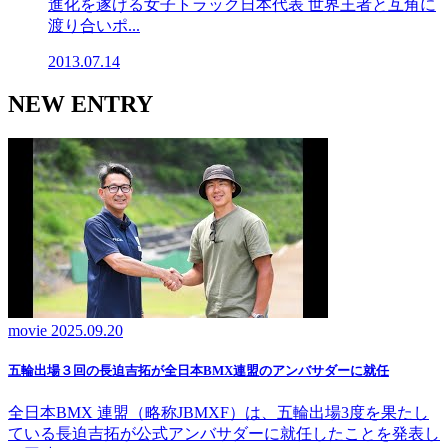
進化を遂げる女子トラック日本代表 世界王者と互角に
渡り合いポ...
2013.07.14
NEW ENTRY
movie
2025.09.20
五輪出場３回の長迫吉拓が全日本BMX連盟のアンバサダーに就任
全日本BMX 連盟（略称JBMXF）は、五輪出場3度を果たし
ている長迫吉拓が公式アンバサダーに就任したことを発表し