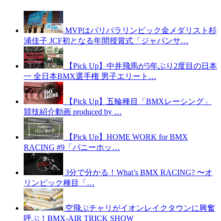
MVPはパリパラリンピック金メダリスト杉
浦佳子 JCF初となる年間授賞式「ジャパンサ…
【Pick Up】中井飛馬が5年ぶり2度目の日本
一 全日本BMX選手権 男子エリート…
【Pick Up】五輪種目「BMXレーシング」
競技紹介動画 produced by …
【Pick Up】HOME WORK for BMX
RACING #9「バニーホッ…
3分で分かる！What’s BMX RACING? 〜オ
リンピック種目「…
空飛ぶチャリがイオンレイクタウンに興奮
呼ぶ！BMX-AIR TRICK SHOW