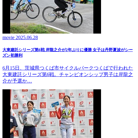
movie
2025.06.28
大東建託シリーズ第6戦 岸龍之介が2年ぶりに優勝 女子は丹野夏波がシー
ズン初勝利
6月15日、茨城県つくば市サイクルパークつくばで行われた
大東建託シリーズ第6戦。チャンピオンシップ男子は岸龍之
介が予選か…