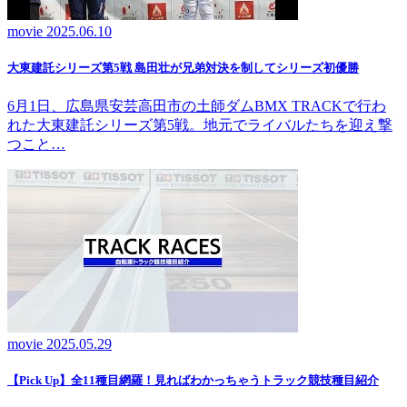
movie
2025.06.10
大東建託シリーズ第5戦 島田壮が兄弟対決を制してシリーズ初優勝
6月1日、広島県安芸高田市の土師ダムBMX TRACKで行わ
れた大東建託シリーズ第5戦。地元でライバルたちを迎え撃
つこと…
movie
2025.05.29
【Pick Up】全11種目網羅！見ればわかっちゃうトラック競技種目紹介