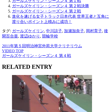
ガールズケイリン・シーズン４ 第１戦
ガールズケイリン・シーズン４ 第２戦決勝
ガールズケイリン・シーズン４ 第２戦
進化を遂げる女子トラック日本代表 世界王者と互角に
渡り合いポイント上積みに成功！
タグ:
ガールズケイリン
,
中川諒子
,
加瀬加奈子
,
岡村育子
,
後
閑百合亜
,
渡辺ゆかり
,
競輪学校
2011年第５回明治神宮外苑大学クリテリウム
VIDEO TOP
ガールズケイリン・シーズン４ 第４戦
RELATED ENTRY