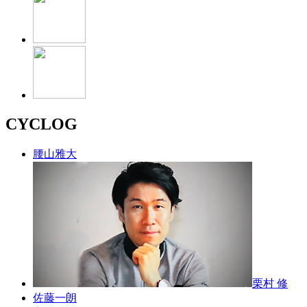
CYCLOG
腰山雅大
栗村 修
佐藤一朗