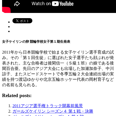
女子ケイリンの卵 競輪学校女子第１期生発表
2011年から日本競輪学校で始まる女子ケイリン選手育成の試
み。その「第１回生徒」に選ばれた女子選手たち顔ぶれが発
表された。主な合格者は後閑信一（Ｓ級１班）の娘である後
閑百合亜。先日のアジア大会にも出場した加瀬加奈子、中川
諒子、またスピードスケートで冬季五輪２大会連続出場の実
績を持つ渡辺ゆかりや北京五輪ホッケー代表の岡村育子など
の名前も見られる。
Related posts:
2011アジア選手権トラック開幕前風景
ガールズケイリン シーズン４ 第１戦・決勝