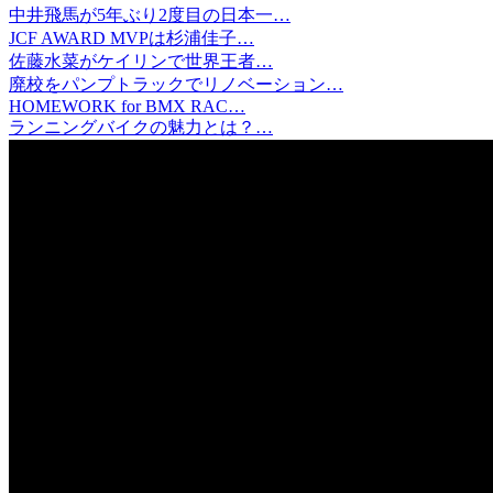
中井飛馬が5年ぶり2度目の日本一…
JCF AWARD MVPは杉浦佳子…
佐藤水菜がケイリンで世界王者…
廃校をパンプトラックでリノベーション…
HOMEWORK for BMX RAC…
ランニングバイクの魅力とは？…