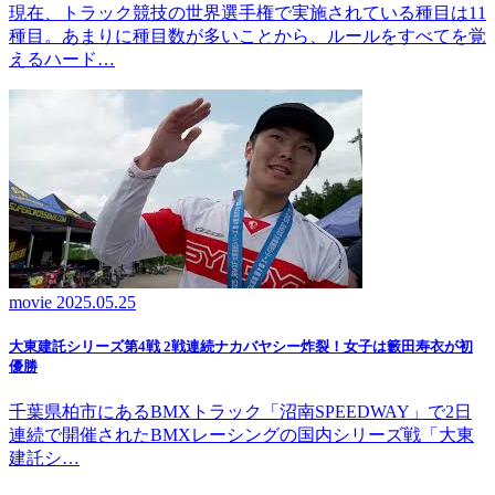
現在、トラック競技の世界選手権で実施されている種目は11
種目。あまりに種目数が多いことから、ルールをすべてを覚
えるハード…
movie
2025.05.25
大東建託シリーズ第4戦 2戦連続ナカバヤシー炸裂！女子は籔田寿衣が初
優勝
千葉県柏市にあるBMXトラック「沼南SPEEDWAY」で2日
連続で開催されたBMXレーシングの国内シリーズ戦「大東
建託シ…