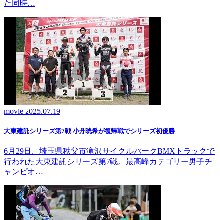
た同時…
movie
2025.07.19
大東建託シリーズ第7戦 ⼩丹晄希が復帰戦でシリーズ初優勝
6月29日、埼玉県秩父市滝沢サイクルパークBMXトラックで
行われた大東建託シリーズ第7戦。最高峰カテゴリー男子チ
ャンピオ…