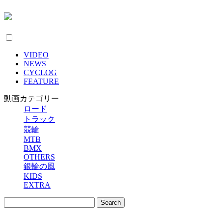
VIDEO
NEWS
CYCLOG
FEATURE
動画カテゴリー
ロード
トラック
競輪
MTB
BMX
OTHERS
銀輪の風
KIDS
EXTRA