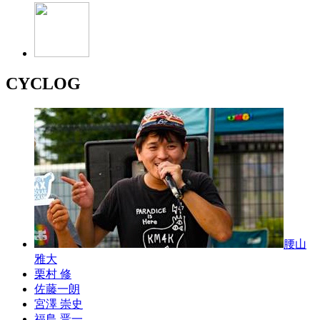
CYCLOG
腰山
雅大
栗村 修
佐藤一朗
宮澤 崇史
福島 晋一