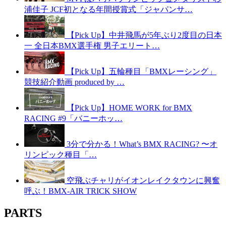
浦佳子 JCF初となる年間授賞式「ジャパンサ…
【Pick Up】中井飛馬が5年ぶり2度目の日本
一 全日本BMX選手権 男子エリート…
【Pick Up】五輪種目「BMXレーシング」
競技紹介動画 produced by …
【Pick Up】HOME WORK for BMX
RACING #9「バニーホッ…
3分で分かる！What’s BMX RACING? 〜オ
リンピック種目「…
空飛ぶチャリがイオンレイクタウンに興奮
呼ぶ！BMX-AIR TRICK SHOW
PARTS