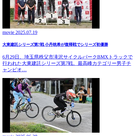
movie
2025.07.19
大東建託シリーズ第7戦 ⼩丹晄希が復帰戦でシリーズ初優勝
6月29日、埼玉県秩父市滝沢サイクルパークBMXトラックで
行われた大東建託シリーズ第7戦。最高峰カテゴリー男子チ
ャンピオ…