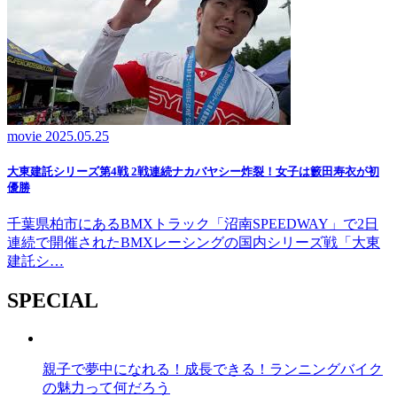
movie
2025.05.25
大東建託シリーズ第4戦 2戦連続ナカバヤシー炸裂！女子は籔田寿衣が初
優勝
千葉県柏市にあるBMXトラック「沼南SPEEDWAY」で2日
連続で開催されたBMXレーシングの国内シリーズ戦「大東
建託シ…
SPECIAL
親子で夢中になれる！成長できる！ランニングバイク
の魅力って何だろう