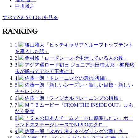
中川裕之
すべてのCYCLOGを見る
RANKING
1
腰山雅大「ヒッチキャリアとルーフトップテント
を導入した話」
2
栗村修「ロードレースで生活している人の数」
3
アジア選ロード初日 ジュニア沢田桂太郎・梶原悠
未が揃ってアジア王者に！
4
佐藤一朗「トレーニングの選択 後編」
5
佐藤一朗「新しいシーズン・新しい目標・新しい
チャレンジ」
6
佐藤一朗「フィジカルトレーニングの指標」
7
ＭＴＢムービー『FROM THE INSIDE OUT』まも
なく発売
8
「２人の日本人チームメートに感謝したい」ポー
ランドのステージレースでNIPPOのグロ…
9
佐藤一朗「改めて考えるペダリングの難しさ」