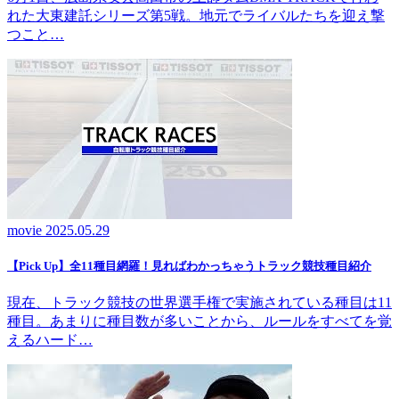
れた大東建託シリーズ第5戦。地元でライバルたちを迎え撃
つこと…
movie
2025.05.29
【Pick Up】全11種目網羅！見ればわかっちゃうトラック競技種目紹介
現在、トラック競技の世界選手権で実施されている種目は11
種目。あまりに種目数が多いことから、ルールをすべてを覚
えるハード…