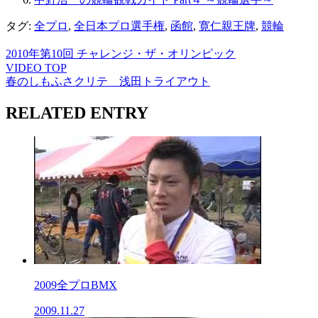
タグ:
全プロ
,
全日本プロ選手権
,
函館
,
寛仁親王牌
,
競輪
2010年第10回 チャレンジ・ザ・オリンピック
VIDEO TOP
春のしもふさクリテ 浅田トライアウト
RELATED ENTRY
2009全プロBMX
2009.11.27