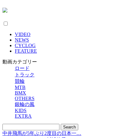
VIDEO
NEWS
CYCLOG
FEATURE
動画カテゴリー
ロード
トラック
競輪
MTB
BMX
OTHERS
銀輪の風
KIDS
EXTRA
中井飛馬が5年ぶり2度目の日本一…