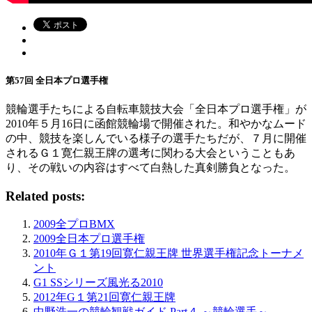
第57回 全日本プロ選手権
競輪選手たちによる自転車競技大会「全日本プロ選手権」が
2010年５月16日に函館競輪場で開催された。和やかなムード
の中、競技を楽しんでいる様子の選手たちだが、７月に開催
されるＧ１寛仁親王牌の選考に関わる大会ということもあ
り、その戦いの内容はすべて白熱した真剣勝負となった。
Related posts:
2009全プロBMX
2009全日本プロ選手権
2010年Ｇ１第19回寛仁親王牌 世界選手権記念トーナメ
ント
G1 SSシリーズ風光る2010
2012年G１第21回寛仁親王牌
中野浩一の競輪観戦ガイド Part４ ～競輪選手～