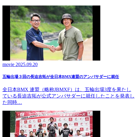
movie
2025.09.20
五輪出場３回の長迫吉拓が全日本BMX連盟のアンバサダーに就任
全日本BMX 連盟（略称JBMXF）は、五輪出場3度を果たし
ている長迫吉拓が公式アンバサダーに就任したことを発表し
た同時…