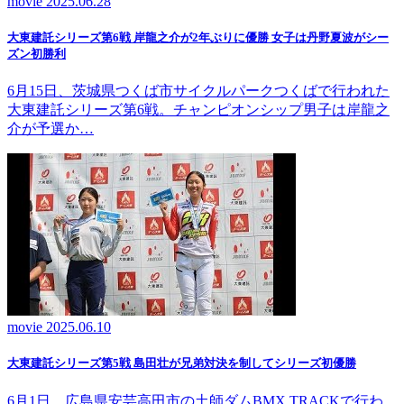
movie
2025.06.28
大東建託シリーズ第6戦 岸龍之介が2年ぶりに優勝 女子は丹野夏波がシー
ズン初勝利
6月15日、茨城県つくば市サイクルパークつくばで行われた
大東建託シリーズ第6戦。チャンピオンシップ男子は岸龍之
介が予選か…
movie
2025.06.10
大東建託シリーズ第5戦 島田壮が兄弟対決を制してシリーズ初優勝
6月1日、広島県安芸高田市の土師ダムBMX TRACKで行わ