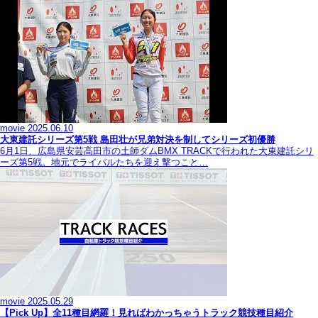
movie
2025.06.10
大東建託シリーズ第5戦 島田壮が兄弟対決を制してシリーズ初優勝
6月1日、広島県安芸高田市の土師ダムBMX TRACKで行われた大東建託シリ
ーズ第5戦。地元でライバルたちを迎え撃つこと…
movie
2025.05.29
【Pick Up】全11種目網羅！見ればわかっちゃうトラック競技種目紹介