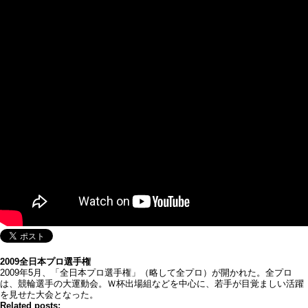
2009全日本プロ選手権
2009年5月、「全日本プロ選手権」（略して全プロ）が開かれた。全プロ
は、競輪選手の大運動会。Ｗ杯出場組などを中心に、若手が目覚ましい活躍
を見せた大会となった。
Related posts: