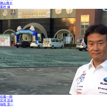
腰山雅大
栗村 修
佐藤一朗
宮澤 崇史
福島 晋一