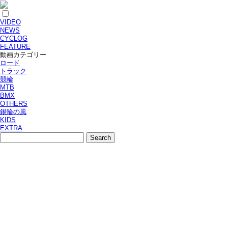
VIDEO
NEWS
CYCLOG
FEATURE
動画カテゴリー
ロード
トラック
競輪
MTB
BMX
OTHERS
銀輪の風
KIDS
EXTRA