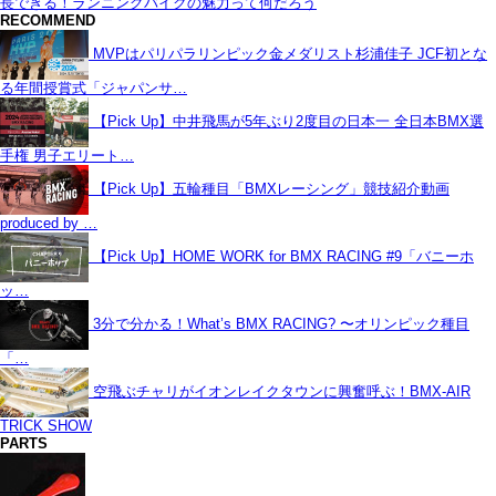
長できる！ランニングバイクの魅力って何だろう
RECOMMEND
MVPはパリパラリンピック金メダリスト杉浦佳子 JCF初とな
る年間授賞式「ジャパンサ…
【Pick Up】中井飛馬が5年ぶり2度目の日本一 全日本BMX選
手権 男子エリート…
【Pick Up】五輪種目「BMXレーシング」競技紹介動画
produced by …
【Pick Up】HOME WORK for BMX RACING #9「バニーホ
ッ…
3分で分かる！What’s BMX RACING? 〜オリンピック種目
「…
空飛ぶチャリがイオンレイクタウンに興奮呼ぶ！BMX-AIR
TRICK SHOW
PARTS