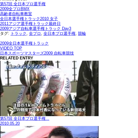
第57回 全日本プロ選手権
2009全プロBMX
高齢者自転車教室
全日本選手権トラック2010 女子
2011アジア選手権トラック最終日
2009アジア自転車選手権トラック Day3
タグ:
トラック
,
全プロ
,
全日本プロ選手権
,
競輪
2009全日本選手権トラック
VIDEO TOP
日本スポーツマスターズ2009 自転車競技
RELATED ENTRY
第57回 全日本プロ選手権...
2010.05.20