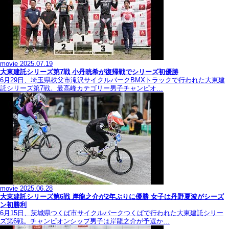
movie
2025.07.19
大東建託シリーズ第7戦 ⼩丹晄希が復帰戦でシリーズ初優勝
6月29日、埼玉県秩父市滝沢サイクルパークBMXトラックで行われた大東建
託シリーズ第7戦。最高峰カテゴリー男子チャンピオ…
movie
2025.06.28
大東建託シリーズ第6戦 岸龍之介が2年ぶりに優勝 女子は丹野夏波がシーズ
ン初勝利
6月15日、茨城県つくば市サイクルパークつくばで行われた大東建託シリー
ズ第6戦。チャンピオンシップ男子は岸龍之介が予選か…