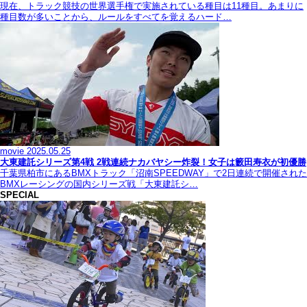
現在、トラック競技の世界選手権で実施されている種目は11種目。あまりに
種目数が多いことから、ルールをすべてを覚えるハード…
movie
2025.05.25
大東建託シリーズ第4戦 2戦連続ナカバヤシー炸裂！女子は籔田寿衣が初優勝
千葉県柏市にあるBMXトラック「沼南SPEEDWAY」で2日連続で開催された
BMXレーシングの国内シリーズ戦「大東建託シ…
SPECIAL