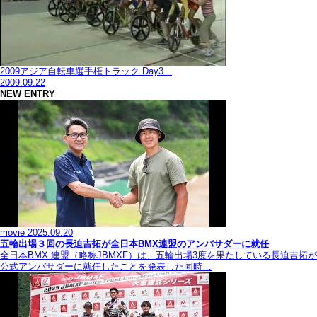
2009アジア自転車選手権トラック Day3...
2009.09.22
NEW ENTRY
movie
2025.09.20
五輪出場３回の長迫吉拓が全日本BMX連盟のアンバサダーに就任
全日本BMX 連盟（略称JBMXF）は、五輪出場3度を果たしている長迫吉拓が
公式アンバサダーに就任したことを発表した同時…