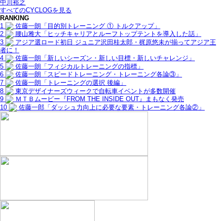
中川裕之
すべてのCYCLOGを見る
RANKING
1
佐藤一朗「目的別トレーニング ① トルクアップ」
2
腰山雅大「ヒッチキャリアとルーフトップテントを導入した話」
3
アジア選ロード初日 ジュニア沢田桂太郎・梶原悠未が揃ってアジア王
者に！
4
佐藤一朗「新しいシーズン・新しい目標・新しいチャレンジ」
5
佐藤一朗「フィジカルトレーニングの指標」
6
佐藤一朗「スピードトレーニング・トレーニング各論③」
7
佐藤一朗「トレーニングの選択 後編」
8
東京デザイナーズウィークで自転車イベントが多数開催
9
ＭＴＢムービー『FROM THE INSIDE OUT』まもなく発売
10
佐藤一郎「ダッシュ力向上に必要な要素・トレーニング各論②」