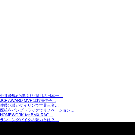
中井飛馬が5年ぶり2度目の日本一…
JCF AWARD MVPは杉浦佳子…
佐藤水菜がケイリンで世界王者…
廃校をパンプトラックでリノベーション…
HOMEWORK for BMX RAC…
ランニングバイクの魅力とは？…