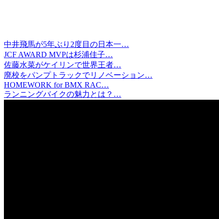
中井飛馬が5年ぶり2度目の日本一…
JCF AWARD MVPは杉浦佳子…
佐藤水菜がケイリンで世界王者…
廃校をパンプトラックでリノベーション…
HOMEWORK for BMX RAC…
ランニングバイクの魅力とは？…