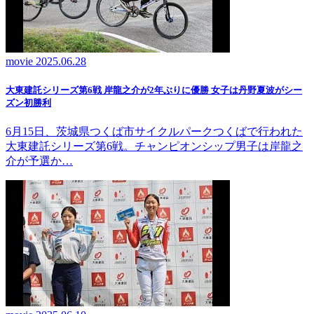
movie
2025.06.28
大東建託シリーズ第6戦 岸龍之介が2年ぶりに優勝 女子は丹野夏波がシー
ズン初勝利
6月15日、茨城県つくば市サイクルパークつくばで行われた
大東建託シリーズ第6戦。チャンピオンシップ男子は岸龍之
介が予選か…