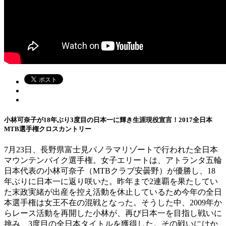
小林可奈子が18年ぶり3度目の日本一に輝き生涯現役宣言！2017全日本
MTB選手権クロスカントリー
7月23日、長野県富士見パノラマリゾートで行われた全日本
マウンテンバイク選手権。女子エリートは、アトランタ五輪
日本代表の小林可奈子（MTBクラブ安曇野）が優勝し、18
年ぶりに日本一に返り咲いた。昨年まで2連覇を果たしてい
た末政実緒が出産を控え活動を休止しているため今年の全日
本選手権は女王不在の混戦となった。そうした中、2009年か
らレース活動を再開した小林が、再び日本一を目指し戦いに
挑み、3度目の全日本タイトルを獲得した。その戦いにけか