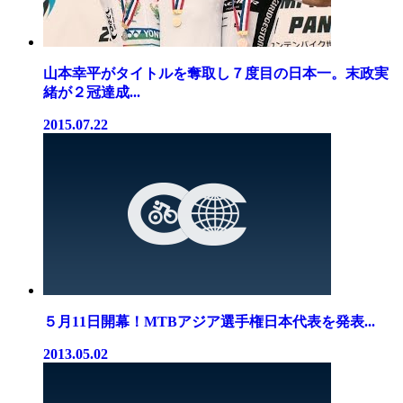
山本幸平がタイトルを奪取し７度目の日本一。末政実
緒が２冠達成...
2015.07.22
５月11日開幕！MTBアジア選手権日本代表を発表...
2013.05.02