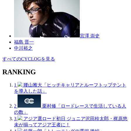
宮澤 崇史
福島 晋一
中川裕之
すべてのCYCLOGを見る
RANKING
1
腰山雅大「ヒッチキャリアとルーフトップテント
を導入した話」
2
栗村修「ロードレースで生活している人
の数」
3
アジア選ロード初日 ジュニア沢田桂太郎・梶原悠
未が揃ってアジア王者に！