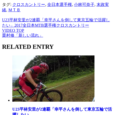
タグ:
クロスカントリー
,
全日本選手権
,
小林可奈子
,
末政実
緒
,
ＭＴＢ
U23平林安里が2連覇「幸平さんを倒して東京五輪で活躍し
たい」2017全日本MTB選手権クロスカントリー
VIDEO TOP
栗村修「新しい流れ」
RELATED ENTRY
U23平林安里が2連覇「幸平さんを倒して東京五輪で活
躍したい...