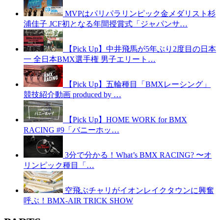
MVPはパリパラリンピック金メダリスト杉
浦佳子 JCF初となる年間授賞式「ジャパンサ…
【Pick Up】中井飛馬が5年ぶり2度目の日本
一 全日本BMX選手権 男子エリート…
【Pick Up】五輪種目「BMXレーシング」
競技紹介動画 produced by …
【Pick Up】HOME WORK for BMX
RACING #9「バニーホッ…
3分で分かる！What’s BMX RACING? 〜オ
リンピック種目「…
空飛ぶチャリがイオンレイクタウンに興奮
呼ぶ！BMX-AIR TRICK SHOW