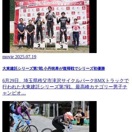
movie
2025.07.19
大東建託シリーズ第7戦 ⼩丹晄希が復帰戦でシリーズ初優勝
6月29日、埼玉県秩父市滝沢サイクルパークBMXトラックで
行われた大東建託シリーズ第7戦。最高峰カテゴリー男子チ
ャンピオ…