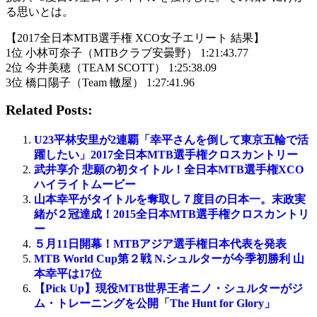
る思いとは。
【2017全日本MTB選手権 XCO女子エリート 結果】
1位 小林可奈子（MTBクラブ安曇野） 1:21:43.77
2位 今井美穂（TEAM SCOTT） 1:25:38.09
3位 橋口陽子（Team 轍屋） 1:27:41.96
Related Posts:
U23平林安里が2連覇「幸平さんを倒して東京五輪で活
躍したい」2017全日本MTB選手権クロスカントリー
武井享介 悲願の初タイトル！全日本MTB選手権XCO
ハイライトムービー
山本幸平がタイトルを奪取し７度目の日本一。末政実
緒が２冠達成！2015全日本MTB選手権クロスカントリ
ー
５月11日開幕！MTBアジア選手権日本代表を発表
MTB World Cup第２戦 N.シュルターが今季初勝利 山
本幸平は17位
【Pick Up】現役MTB世界王者ニノ・シュルターがジ
ム・トレーニングを公開「The Hunt for Glory」