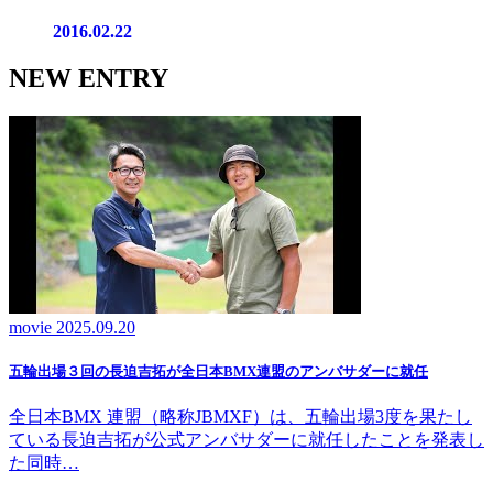
2016.02.22
NEW ENTRY
movie
2025.09.20
五輪出場３回の長迫吉拓が全日本BMX連盟のアンバサダーに就任
全日本BMX 連盟（略称JBMXF）は、五輪出場3度を果たし
ている長迫吉拓が公式アンバサダーに就任したことを発表し
た同時…