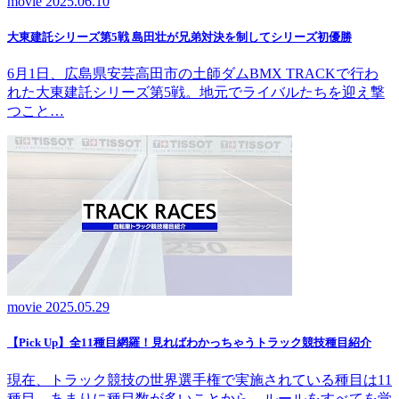
movie
2025.06.10
大東建託シリーズ第5戦 島田壮が兄弟対決を制してシリーズ初優勝
6月1日、広島県安芸高田市の土師ダムBMX TRACKで行わ
れた大東建託シリーズ第5戦。地元でライバルたちを迎え撃
つこと…
movie
2025.05.29
【Pick Up】全11種目網羅！見ればわかっちゃうトラック競技種目紹介
現在、トラック競技の世界選手権で実施されている種目は11
種目。あまりに種目数が多いことから、ルールをすべてを覚