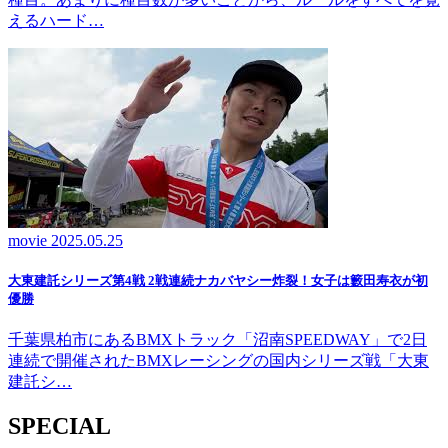
えるハード…
movie
2025.05.25
大東建託シリーズ第4戦 2戦連続ナカバヤシー炸裂！女子は籔田寿衣が初
優勝
千葉県柏市にあるBMXトラック「沼南SPEEDWAY」で2日
連続で開催されたBMXレーシングの国内シリーズ戦「大東
建託シ…
SPECIAL