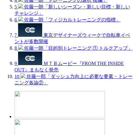
4
佐藤一朗「トレーニングの選択 後編」
5
佐藤一朗「新しいシーズン・新しい目標・新しい
チャレンジ」
6
佐藤一朗「フィジカルトレーニングの指標」
7
東京デザイナーズウィークで自転車イベ
ントが多数開催
8
佐藤一朗「目的別トレーニング ① トルクアップ」
9
ＭＴＢムービー『FROM THE INSIDE
OUT』まもなく発売
10
佐藤一郎「ダッシュ力向上に必要な要素・トレー
ニング各論②」