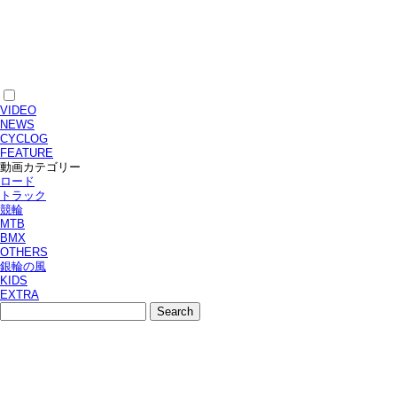
VIDEO
NEWS
CYCLOG
FEATURE
動画カテゴリー
ロード
トラック
競輪
MTB
BMX
OTHERS
銀輪の風
KIDS
EXTRA