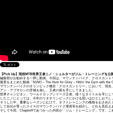
【Pick Up】現役MTB世界王者ニノ・シュルターがジム・トレーニングを公開「The 
編集部がお勧めする一押し動画。今回は、マウンテンバイク、クロスカントリー世
風景をまとめた動画「N1NO – The Hunt for Glory – Hittin’ the Gym with t
マウンテンバイクのオリンピック種目「クロスカントリー」において、現在
アン・アブサロンの牙城を崩し、王者の座を手にしてきました。
世界チャンピオン、ワールドカップシリーズ王者。様々なタイトルを手にし
したニノにとっては、今年のリオオリンピックにかける思いはひとしおでし
そうした中、重要なシーズンにむけて、オフトレーニングの模様をおさめたドキュ
して自分が育ったスイスのマウンテンバイク環境等を紹介し、どれも見応え
そして今回、Chapter9であつかった内容が「ジム・トレーニング」で