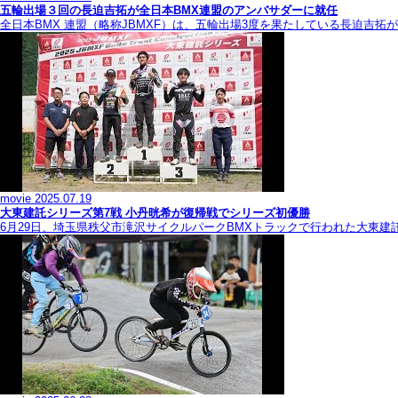
五輪出場３回の長迫吉拓が全日本BMX連盟のアンバサダーに就任
全日本BMX 連盟（略称JBMXF）は、五輪出場3度を果たしている長迫吉
movie
2025.07.19
大東建託シリーズ第7戦 ⼩丹晄希が復帰戦でシリーズ初優勝
6月29日、埼玉県秩父市滝沢サイクルパークBMXトラックで行われた大東建