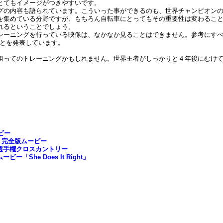
とてもイメージがつきやすいです。
グの内容も語られています。こういった事ができるのも、世界チャンピオン
を集めている分野ですが、もちろん自転車にとってもその重要性は変わるこ
れるということでしょう。
レーニングを行っている映像は、なかなか見ることはできません。参考にす
ことを発表しています。
狙ってのトレーニングかもしれません。世界王者がしっかりと４年後にむけ
ビー
5」完全版ムービー
B選手権クロスカントリー
She Does It Right」