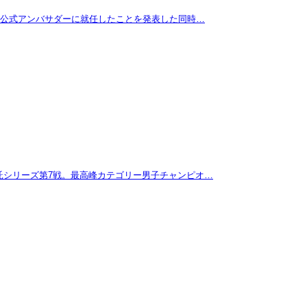
拓が公式アンバサダーに就任したことを発表した同時…
託シリーズ第7戦。最高峰カテゴリー男子チャンピオ…