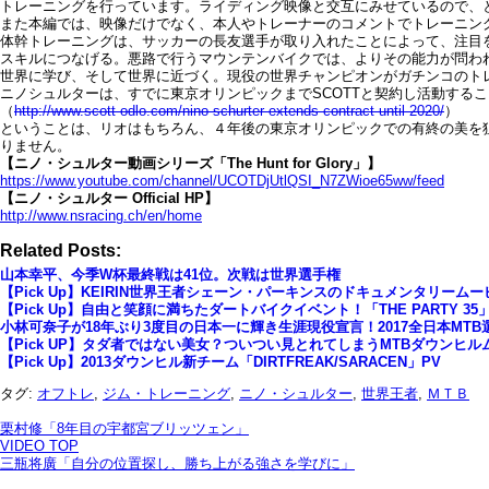
トレーニングを行っています。ライディング映像と交互にみせているので、
また本編では、映像だけでなく、本人やトレーナーのコメントでトレーニン
体幹トレーニングは、サッカーの長友選手が取り入れたことによって、注目
スキルにつなげる。悪路で行うマウンテンバイクでは、よりその能力が問わ
世界に学び、そして世界に近づく。現役の世界チャンピオンがガチンコのト
ニノシュルターは、すでに東京オリンピックまでSCOTTと契約し活動する
（
http://www.scott-odlo.com/nino-schurter-extends-contract-until-2020/
）
ということは、リオはもちろん、４年後の東京オリンピックでの有終の美を
りません。
【ニノ・シュルター動画シリーズ「The Hunt for Glory」】
https://www.youtube.com/channel/UCOTDjUtlQSI_N7ZWioe65ww/feed
【ニノ・シュルター Official HP】
http://www.nsracing.ch/en/home
Related Posts:
山本幸平、今季W杯最終戦は41位。次戦は世界選手権
【Pick Up】KEIRIN世界王者シェーン・パーキンスのドキュメンタリームー
【Pick Up】自由と笑顔に満ちたダートバイクイベント！「THE PARTY 3
小林可奈子が18年ぶり3度目の日本一に輝き生涯現役宣言！2017全日本MT
【Pick UP】タダ者ではない美女？ついつい見とれてしまうMTBダウンヒルムービー「
【Pick Up】2013ダウンヒル新チーム「DIRTFREAK/SARACEN」PV
タグ:
オフトレ
,
ジム・トレーニング
,
ニノ・シュルター
,
世界王者
,
ＭＴＢ
栗村修「8年目の宇都宮ブリッツェン」
VIDEO TOP
三瓶将廣「自分の位置探し、勝ち上がる強さを学びに」