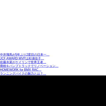
中井飛馬が5年ぶり2度目の日本一…
JCF AWARD MVPは杉浦佳子…
佐藤水菜がケイリンで世界王者…
廃校をパンプトラックでリノベーション…
HOMEWORK for BMX RAC…
ランニングバイクの魅力とは？…