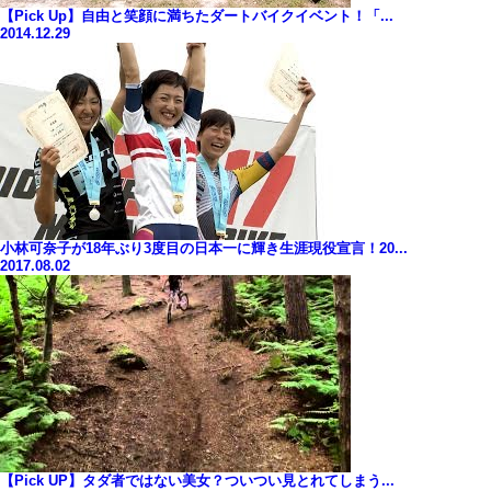
【Pick Up】自由と笑顔に満ちたダートバイクイベント！「...
2014.12.29
小林可奈子が18年ぶり3度目の日本一に輝き生涯現役宣言！20...
2017.08.02
【Pick UP】タダ者ではない美女？ついつい見とれてしまう...