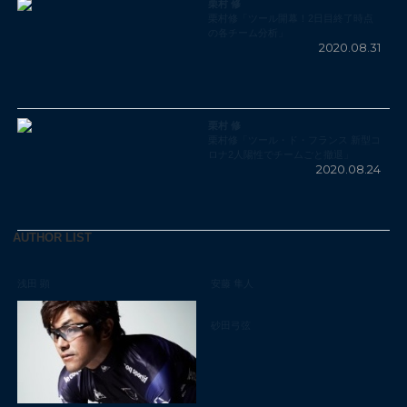
栗村 修
栗村修「ツール開幕！2日目終了時点
の各チーム分析」
2020.08.31
栗村 修
栗村修「ツール・ド・フランス 新型コ
ロナ2人陽性でチームごと撤退」
2020.08.24
AUTHOR LIST
浅田 顕
安藤 隼人
砂田弓弦