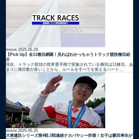
movie
2025.05.29
【Pick Up】全11種目網羅！見ればわかっちゃうトラック競技種目紹
介
現在、トラック競技の世界選手権で実施されている種目は11種目。あ
まりに種目数が多いことから、ルールをすべてを覚えるハード…
movie
2025.05.25
大東建託シリーズ第4戦 2戦連続ナカバヤシー炸裂！女子は籔田寿衣が