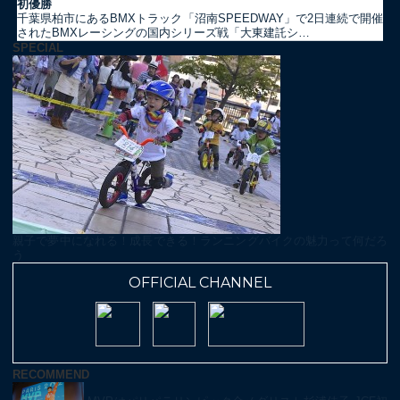
初優勝
千葉県柏市にあるBMXトラック「沼南SPEEDWAY」で2日連続で開催
されたBMXレーシングの国内シリーズ戦「大東建託シ…
SPECIAL
親子で夢中になれる！成長できる！ランニングバイクの魅力って何だろ
う
OFFICIAL CHANNEL
RECOMMEND