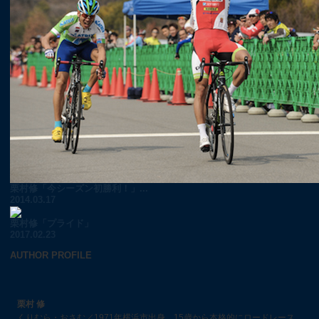
栗村修「今シーズン初勝利！」...
2014.03.17
栗村修「プライド」
2017.02.23
AUTHOR PROFILE
栗村 修
くりむら・おさむ／1971年横浜市出身。15歳から本格的にロードレース