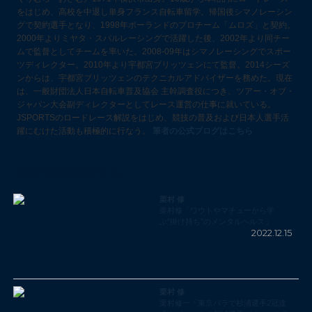
をはじめ、高校を中退し単身フランス自転車留学。帰国後シマノレーシン
グで契約選手となり、1998年ポーランドのプロチーム「ムロズ」と契約。
2000年よりミヤタ・スバルレーシングで活躍した後、2002年より同チー
ムで監督としてチームを率いた。2008-09年はシマノレーシングでスポー
ツディレクター。2010年より宇都宮ブリッツェンにて監督。2014シーズ
ンからは、宇都宮ブリッツェンのテクニカルアドバイザーを務めた。現在
は、一般財団法人日本自転車普及協会 主幹調査役につき、ツアー・オブ・
ジャパン大会副ディレクターとしてレース運営の仕事に就いている。
JSPORTSのロードレース解説をはじめ、競技の普及および日本人選手活
躍にむけた活動も積極的に行なう。
筆者の公式ブログはこちら
栗村 修の新着コラム
栗村 修
栗村修「ワウトやマチューから学
ぶ”掛け持ち”のメンタルヘルス」
2022.12.15
栗村 修
栗村修一「東京パラで杉浦選手2冠達