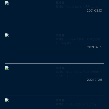
栗村 修
栗村修「強くなるために大切なこと」
2021.03.13
栗村 修
栗村修「UCIが安全性向上に関する新
ルールを発表」
2021.02.15
栗村 修
栗村修「トム・デュムランの活動休止
について」
2021.01.26
栗村 修
栗村修「”つよくなる”or ”うまくな
る”」