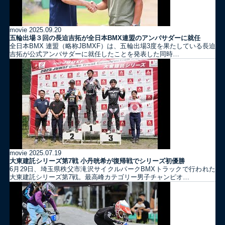
movie
2025.09.20
五輪出場３回の長迫吉拓が全日本BMX連盟のアンバサダーに就任
全日本BMX 連盟（略称JBMXF）は、五輪出場3度を果たしている長迫
吉拓が公式アンバサダーに就任したことを発表した同時…
movie
2025.07.19
大東建託シリーズ第7戦 ⼩丹晄希が復帰戦でシリーズ初優勝
6月29日、埼玉県秩父市滝沢サイクルパークBMXトラックで行われた
大東建託シリーズ第7戦。最高峰カテゴリー男子チャンピオ…