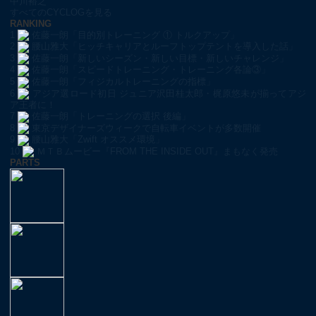
中川裕之
すべてのCYCLOGを見る
RANKING
1
佐藤一朗「目的別トレーニング ① トルクアップ」
2
腰山雅大「ヒッチキャリアとルーフトップテントを導入した話」
3
佐藤一朗「新しいシーズン・新しい目標・新しいチャレンジ」
4
佐藤一朗「スピードトレーニング・トレーニング各論③」
5
佐藤一朗「フィジカルトレーニングの指標」
6
アジア選ロード初日 ジュニア沢田桂太郎・梶原悠未が揃ってアジ
ア王者に！
7
佐藤一朗「トレーニングの選択 後編」
8
東京デザイナーズウィークで自転車イベントが多数開催
9
腰山雅大「Zwift オススメ環境」
10
ＭＴＢムービー『FROM THE INSIDE OUT』まもなく発売
PARTS