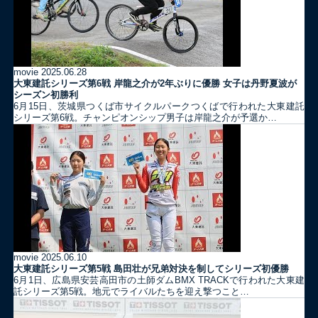
movie
2025.06.28
大東建託シリーズ第6戦 岸龍之介が2年ぶりに優勝 女子は丹野夏波が
シーズン初勝利
6月15日、茨城県つくば市サイクルパークつくばで行われた大東建託
シリーズ第6戦。チャンピオンシップ男子は岸龍之介が予選か…
movie
2025.06.10
大東建託シリーズ第5戦 島田壮が兄弟対決を制してシリーズ初優勝
6月1日、広島県安芸高田市の土師ダムBMX TRACKで行われた大東建
託シリーズ第5戦。地元でライバルたちを迎え撃つこと…