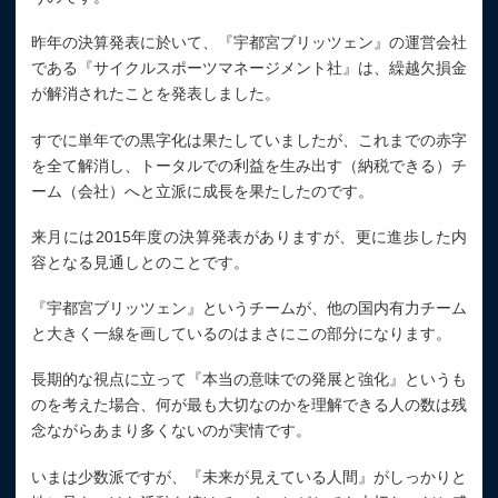
昨年の決算発表に於いて、『宇都宮ブリッツェン』の運営会社
である『サイクルスポーツマネージメント社』は、繰越欠損金
が解消されたことを発表しました。
すでに単年での黒字化は果たしていましたが、これまでの赤字
を全て解消し、トータルでの利益を生み出す（納税できる）チ
ーム（会社）へと立派に成長を果たしたのです。
来月には2015年度の決算発表がありますが、更に進歩した内
容となる見通しとのことです。
『宇都宮ブリッツェン』というチームが、他の国内有力チーム
と大きく一線を画しているのはまさにこの部分になります。
長期的な視点に立って『本当の意味での発展と強化』というも
のを考えた場合、何が最も大切なのかを理解できる人の数は残
念ながらあまり多くないのが実情です。
いまは少数派ですが、『未来が見えている人間』がしっかりと