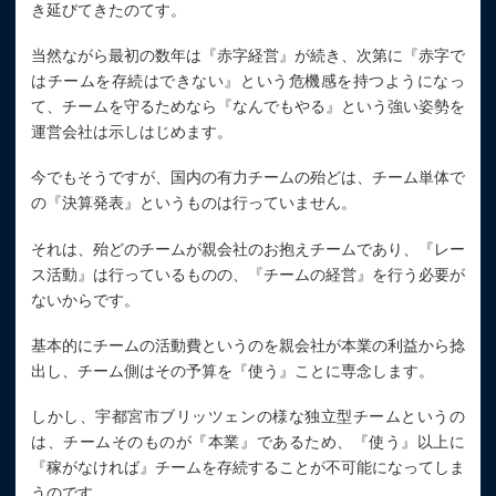
き延びてきたのてす。
当然ながら最初の数年は『赤字経営』が続き、次第に『赤字で
はチームを存続はできない』という危機感を持つようになっ
て、チームを守るためなら『なんでもやる』という強い姿勢を
運営会社は示しはじめます。
今でもそうですが、国内の有力チームの殆どは、チーム単体で
の『決算発表』というものは行っていません。
それは、殆どのチームが親会社のお抱えチームであり、『レー
ス活動』は行っているものの、『チームの経営』を行う必要が
ないからです。
基本的にチームの活動費というのを親会社が本業の利益から捻
出し、チーム側はその予算を『使う』ことに専念します。
しかし、宇都宮市ブリッツェンの様な独立型チームというの
は、チームそのものが『本業』であるため、『使う』以上に
『稼がなければ』チームを存続することが不可能になってしま
うのです。