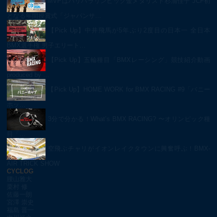
MVPはパリパラリンピック金メダリスト杉浦佳子 JCF初
となる年間授賞式「ジャパンサ…
【Pick Up】中井飛馬が5年ぶり2度目の日本一 全日本
BMX選手権 男子エリート…
【Pick Up】五輪種目「BMXレーシング」競技紹介動画
produced by …
【Pick Up】HOME WORK for BMX RACING #9「バニー
ホッ…
3分で分かる！What’s BMX RACING? 〜オリンピック種
目「…
空飛ぶチャリがイオンレイクタウンに興奮呼ぶ！BMX-
AIR TRICK SHOW
CYCLOG
腰山雅大
栗村 修
佐藤一朗
宮澤 崇史
福島 晋一