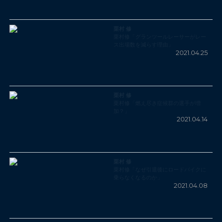
栗村 修
栗村修「グランツールレーサーがレー
ス出場数を減らす理由」
2021.04.25
栗村 修
栗村修「燃え尽き症候群の選手が増
加？」
2021.04.14
栗村 修
栗村修「なぜ引退後にロードバイクに
乗らなくなるのか」
2021.04.08