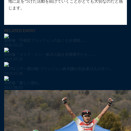
地に足をつけた活動を続けていくことがとても大切なのだと感
じます。
RELATED ENTRY
栗村修「宇都宮ブリッツェンのあくなき挑戦」...
2016.03.23
栗村修「メイド・イン・栃木の若き有望選手たち」...
2017.07.31
Ｊプロツアー第10戦 ブリッツェン鈴木譲が完走者13人のサバ...
2014.07.08
栗村修「新しい流れ」
2017.08.03