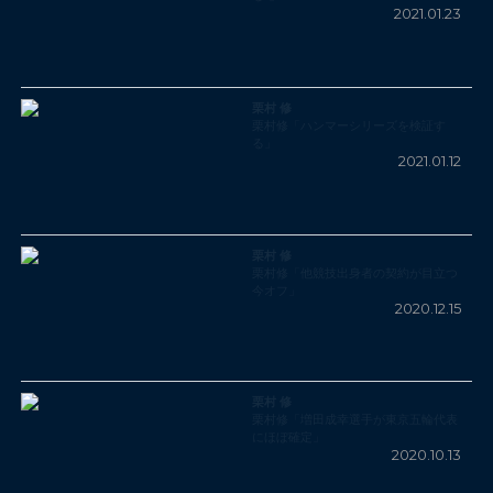
2021.01.23
栗村 修
栗村修「ハンマーシリーズを検証す
る」
2021.01.12
栗村 修
栗村修「他競技出身者の契約が目立つ
今オフ」
2020.12.15
栗村 修
栗村修「増田成幸選手が東京五輪代表
にほぼ確定」
2020.10.13