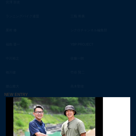
宮澤 崇史
ランニングバイク連盟
三瓶 将廣
栗村 修
シクロチャンネル編集部
福島 晋一
YBP PROJECT
中川裕之
佐藤一朗
橋川健
竹谷 賢二
腰山雅大
高木聖雄
NEW ENTRY