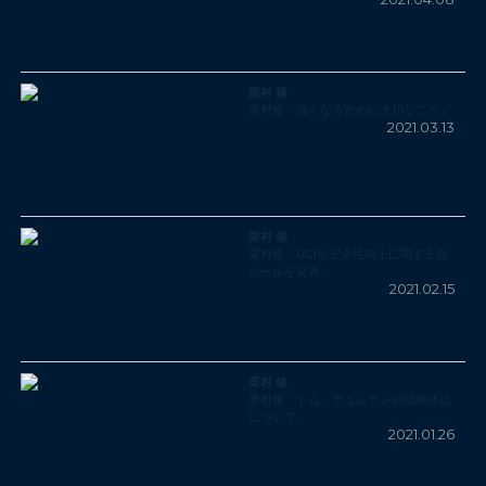
栗村 修
栗村修「強くなるために大切なこと」
2021.03.13
栗村 修
栗村修「UCIが安全性向上に関する新
ルールを発表」
2021.02.15
栗村 修
栗村修「トム・デュムランの活動休止
について」
2021.01.26