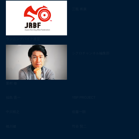
三瓶 将廣
ランニングバイク連盟
シクロチャンネル編集部
栗村 修
福島 晋一
YBP PROJECT
中川裕之
佐藤一朗
橋川健
竹谷 賢二