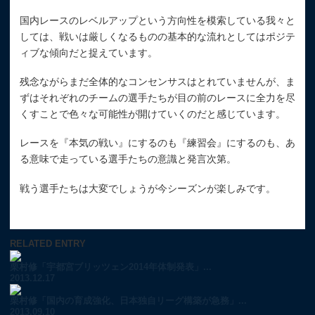
国内レースのレベルアップという方向性を模索している我々と
しては、戦いは厳しくなるものの基本的な流れとしてはポジテ
ィブな傾向だと捉えています。
残念ながらまだ全体的なコンセンサスはとれていませんが、ま
ずはそれぞれのチームの選手たちが目の前のレースに全力を尽
くすことで色々な可能性が開けていくのだと感じています。
レースを『本気の戦い』にするのも『練習会』にするのも、あ
る意味で走っている選手たちの意識と発言次第。
戦う選手たちは大変でしょうが今シーズンが楽しみです。
RELATED ENTRY
栗村修「宇都宮ブリッツェン2014年体制発表」...
2013.12.17
栗村修「国内の育成強化、日本独自リーグ構築が急務」...
2013.09.10