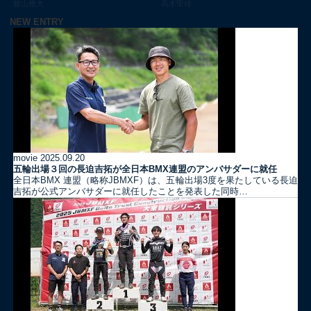
腰山雅大
高木聖雄
NEW ENTRY
movie
2025.09.20
五輪出場３回の長迫吉拓が全日本BMX連盟のアンバサダーに就任
全日本BMX 連盟（略称JBMXF）は、五輪出場3度を果たしている長迫
吉拓が公式アンバサダーに就任したことを発表した同時…