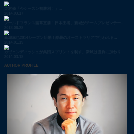
栗村修「今シーズン初勝利！」...
2014.03.17
ツールドフランス開幕直前！日本王者、新城がチームプレゼンテー...
2013.06.28
新城幸也2014シーズン始動！酷暑のオーストラリアで行われる...
2014.01.19
カヴェンディッシュが集団スプリントを制す。新城は勝負に加わり...
2014.03.18
AUTHOR PROFILE