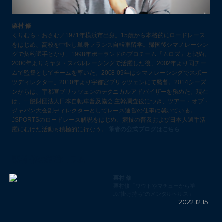
栗村 修
くりむら・おさむ／1971年横浜市出身。15歳から本格的にロードレース
をはじめ、高校を中退し単身フランス自転車留学。帰国後シマノレーシン
グで契約選手となり、1998年ポーランドのプロチーム「ムロズ」と契約。
2000年よりミヤタ・スバルレーシングで活躍した後、2002年より同チー
ムで監督としてチームを率いた。2008-09年はシマノレーシングでスポー
ツディレクター。2010年より宇都宮ブリッツェンにて監督。2014シーズ
ンからは、宇都宮ブリッツェンのテクニカルアドバイザーを務めた。現在
は、一般財団法人日本自転車普及協会 主幹調査役につき、ツアー・オブ・
ジャパン大会副ディレクターとしてレース運営の仕事に就いている。
JSPORTSのロードレース解説をはじめ、競技の普及および日本人選手活
躍にむけた活動も積極的に行なう。
筆者の公式ブログはこちら
栗村 修の新着コラム
栗村 修
栗村修「ワウトやマチューから学
ぶ”掛け持ち”のメンタルヘルス」
2022.12.15