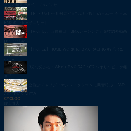
となる年間授賞式「ジャパンサ…
【Pick Up】中井飛馬が5年ぶり2度目の日本一 全日本
BMX選手権 男子エリート…
【Pick Up】五輪種目「BMXレーシング」競技紹介動画
produced by …
【Pick Up】HOME WORK for BMX RACING #9「バニー
ホッ…
3分で分かる！What’s BMX RACING? 〜オリンピック種
目「…
空飛ぶチャリがイオンレイクタウンに興奮呼ぶ！BMX-
AIR TRICK SHOW
CYCLOG
腰山雅大