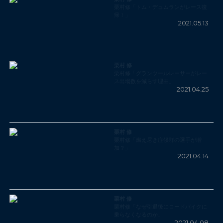
栗村修「トム・デュムランがレース復
帰！」
2021.05.13
栗村 修
栗村修「グランツールレーサーがレー
ス出場数を減らす理由」
2021.04.25
栗村 修
栗村修「燃え尽き症候群の選手が増
加？」
2021.04.14
栗村 修
栗村修「なぜ引退後にロードバイクに
乗らなくなるのか」
2021.04.08