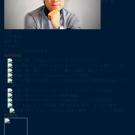
栗村 修
佐藤一朗
宮澤 崇史
福島 晋一
中川裕之
すべてのCYCLOGを見る
RANKING
1
佐藤一朗「目的別トレーニング ① トルクアップ」
2
腰山雅大「ヒッチキャリアとルーフトップテントを導入した話」
3
佐藤一朗「新しいシーズン・新しい目標・新しいチャレンジ」
4
佐藤一朗「フィジカルトレーニングの指標」
5
アジア選ロード初日 ジュニア沢田桂太郎・梶原悠未が揃ってアジ
ア王者に！
6
佐藤一朗「スピードトレーニング・トレーニング各論③」
7
佐藤一朗「トレーニングの選択 後編」
8
東京デザイナーズウィークで自転車イベントが多数開催
9
ＭＴＢムービー『FROM THE INSIDE OUT』まもなく発売
10
佐藤一郎「ダッシュ力向上に必要な要素・トレーニング各論②」
PARTS