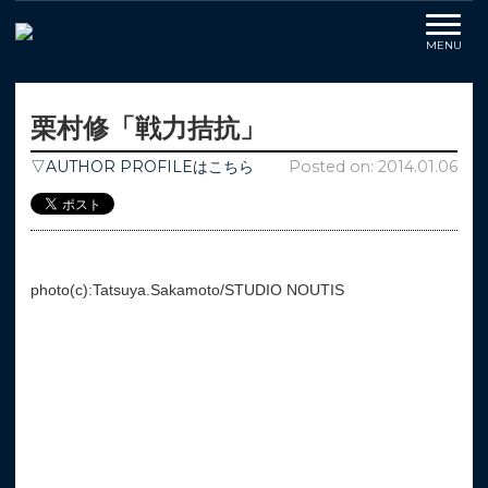
栗村修「戦力拮抗」
▽AUTHOR PROFILEはこちら
Posted on: 2014.01.06
photo(c):Tatsuya.Sakamoto/STUDIO NOUTIS