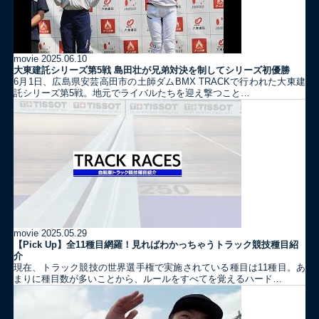
movie
2025.06.10
大東建託シリーズ第5戦 島田壮が兄弟対決を制してシリーズ初優勝
6月1日、広島県安芸高田市の土師ダムBMX TRACKで行われた大東建
託シリーズ第5戦。地元でライバルたちを迎え撃つこと…
movie
2025.05.29
【Pick Up】全11種目網羅！見ればわかっちゃうトラック競技種目紹
介
現在、トラック競技の世界選手権で実施されている種目は11種目。あ
まりに種目数が多いことから、ルールをすべてを覚えるハード…