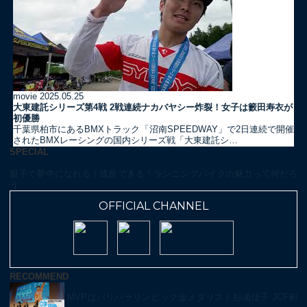
movie
2025.05.25
大東建託シリーズ第4戦 2戦連続ナカバヤシー炸裂！女子は籔田寿衣が
初優勝
千葉県柏市にあるBMXトラック「沼南SPEEDWAY」で2日連続で開催
されたBMXレーシングの国内シリーズ戦「大東建託シ…
SPECIAL
親子で夢中になれる！成長できる！ランニングバイクの魅力って何だろ
う
OFFICIAL CHANNEL
RECOMMEND
MVPはパリパラリンピック金メダリスト杉浦佳子 JCF初