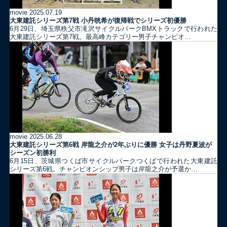
movie
2025.07.19
大東建託シリーズ第7戦 ⼩丹晄希が復帰戦でシリーズ初優勝
6月29日、埼玉県秩父市滝沢サイクルパークBMXトラックで行われた
大東建託シリーズ第7戦。最高峰カテゴリー男子チャンピオ…
movie
2025.06.28
大東建託シリーズ第6戦 岸龍之介が2年ぶりに優勝 女子は丹野夏波が
シーズン初勝利
6月15日、茨城県つくば市サイクルパークつくばで行われた大東建託
シリーズ第6戦。チャンピオンシップ男子は岸龍之介が予選か…