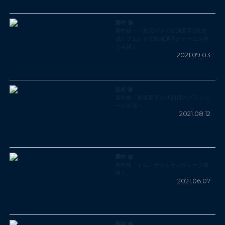
栗村 修
栗村修一「東京パラで杉浦選手2冠達
成！ブエルタで新城選手がチームを救
う活躍！」
2021.09.03
栗村 修
栗村修「新城選手が15回目のグランツ
ール出場へ」
2021.08.12
栗村 修
栗村修「トム・デュムランがレース復
帰！」
2021.06.07
栗村 修