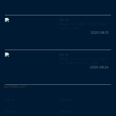
栗村 修
栗村修「ツール開幕！2日目終了時点
の各チーム分析」
2020.08.31
栗村 修
栗村修「ツール・ド・フランス 新型コ
ロナ2人陽性でチームごと撤退」
2020.08.24
AUTHOR LIST
浅田 顕
安藤 隼人
宮澤 崇史
砂田弓弦