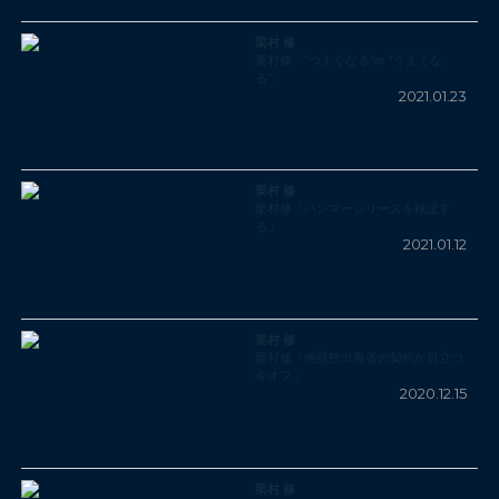
栗村 修
栗村修「”つよくなる”or ”うまくな
る”」
2021.01.23
栗村 修
栗村修「ハンマーシリーズを検証す
る」
2021.01.12
栗村 修
栗村修「他競技出身者の契約が目立つ
今オフ」
2020.12.15
栗村 修