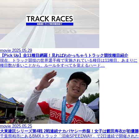
movie
2025.05.29
【Pick Up】全11種目網羅！見ればわかっちゃうトラック競技種目紹介
現在、トラック競技の世界選手権で実施されている種目は11種目。あまりに
種目数が多いことから、ルールをすべてを覚えるハード…
movie
2025.05.25
大東建託シリーズ第4戦 2戦連続ナカバヤシー炸裂！女子は籔田寿衣が初優勝
千葉県柏市にあるBMXトラック「沼南SPEEDWAY」で2日連続で開催された