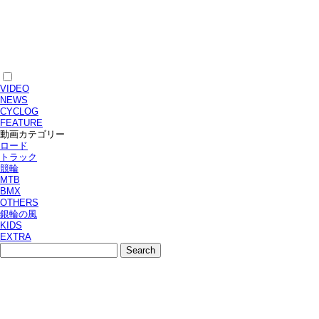
VIDEO
NEWS
CYCLOG
FEATURE
動画カテゴリー
ロード
トラック
競輪
MTB
BMX
OTHERS
銀輪の風
KIDS
EXTRA