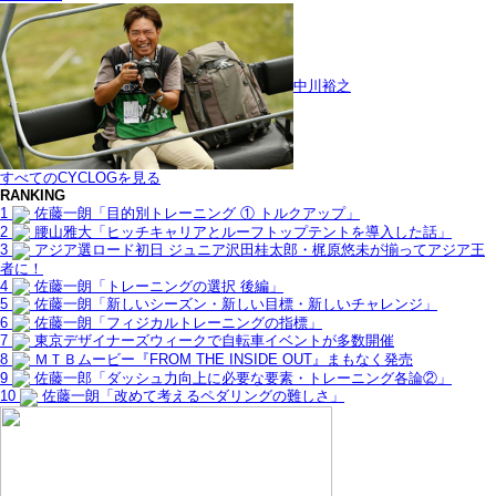
中川裕之
すべてのCYCLOGを見る
RANKING
1
佐藤一朗「目的別トレーニング ① トルクアップ」
2
腰山雅大「ヒッチキャリアとルーフトップテントを導入した話」
3
アジア選ロード初日 ジュニア沢田桂太郎・梶原悠未が揃ってアジア王
者に！
4
佐藤一朗「トレーニングの選択 後編」
5
佐藤一朗「新しいシーズン・新しい目標・新しいチャレンジ」
6
佐藤一朗「フィジカルトレーニングの指標」
7
東京デザイナーズウィークで自転車イベントが多数開催
8
ＭＴＢムービー『FROM THE INSIDE OUT』まもなく発売
9
佐藤一郎「ダッシュ力向上に必要な要素・トレーニング各論②」
10
佐藤一朗「改めて考えるペダリングの難しさ」