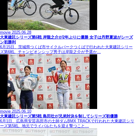
movie
2025.06.28
大東建託シリーズ第6戦 岸龍之介が2年ぶりに優勝 女子は丹野夏波がシーズ
ン初勝利
6月15日、茨城県つくば市サイクルパークつくばで行われた大東建託シリー
ズ第6戦。チャンピオンシップ男子は岸龍之介が予選か…
movie
2025.06.10
大東建託シリーズ第5戦 島田壮が兄弟対決を制してシリーズ初優勝
6月1日、広島県安芸高田市の土師ダムBMX TRACKで行われた大東建託シリ
ーズ第5戦。地元でライバルたちを迎え撃つこと…