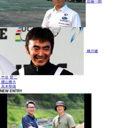
佐藤一朗
橋川健
竹谷 賢二
腰山雅大
高木聖雄
NEW ENTRY