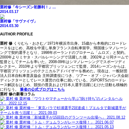
栗村修「今シーズン初勝利！」...
2014.03.17
栗村修「サヴァイヴ」
2014.03.30
AUTHOR PROFILE
栗村 修
くりむら・おさむ／1971年横浜市出身。15歳から本格的にロードレ
ースをはじめ、高校を中退し単身フランス自転車留学。帰国後シマノレーシ
ングで契約選手となり、1998年ポーランドのプロチーム「ムロズ」と契約。
2000年よりミヤタ・スバルレーシングで活躍した後、2002年より同チームで
監督としてチームを率いた。2008-09年はシマノレーシングでスポーツディ
レクター。2010年より宇都宮ブリッツェンにて監督。2014シーズンからは、
宇都宮ブリッツェンのテクニカルアドバイザーを務めた。現在は、一般財団
法人日本自転車普及協会 主幹調査役につき、ツアー・オブ・ジャパン大会副
ディレクターとしてレース運営の仕事に就いている。JSPORTSのロードレ
ース解説をはじめ、競技の普及および日本人選手活躍にむけた活動も積極的
に行なう。
筆者の公式ブログはこちら
栗村 修の新着コラム
栗村 修
栗村修「ワウトやマチューから学ぶ”掛け持ち”のメンタルヘル
ス」
2022.12.15
栗村 修
栗村修一「東京パラで杉浦選手2冠達成！ブエルタで新城選手が
チームを救う活躍！」
2021.09.03
栗村 修
栗村修「新城選手が15回目のグランツール出場へ」
2021.08.12
栗村 修
栗村修「トム・デュムランがレース復帰！」
2021.06.07
栗村 修
栗村修「トム・デュムランがレース復帰！」
2021.05.13