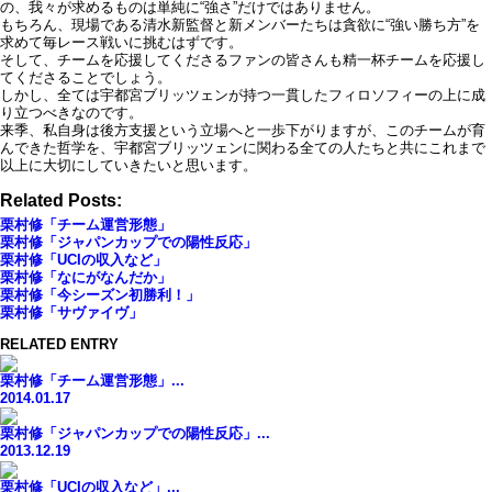
の、我々が求めるものは単純に“強さ”だけではありません。
もちろん、現場である清水新監督と新メンバーたちは貪欲に“強い勝ち方”を
求めて毎レース戦いに挑むはずです。
そして、チームを応援してくださるファンの皆さんも精一杯チームを応援し
てくださることでしょう。
しかし、全ては宇都宮ブリッツェンが持つ一貫したフィロソフィーの上に成
り立つべきなのです。
来季、私自身は後方支援という立場へと一歩下がりますが、このチームが育
んできた哲学を、宇都宮ブリッツェンに関わる全ての人たちと共にこれまで
以上に大切にしていきたいと思います。
Related Posts:
栗村修「チーム運営形態」
栗村修「ジャパンカップでの陽性反応」
栗村修「UCIの収入など」
栗村修「なにがなんだか」
栗村修「今シーズン初勝利！」
栗村修「サヴァイヴ」
RELATED ENTRY
栗村修「チーム運営形態」...
2014.01.17
栗村修「ジャパンカップでの陽性反応」...
2013.12.19
栗村修「UCIの収入など」...