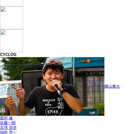
CYCLOG
腰山雅大
栗村 修
佐藤一朗
宮澤 崇史
福島 晋一