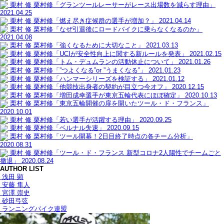
栗村 修
栗村修「グランツールレーサーがレース出場数を減らす理由」
2021.04.25
栗村 修
栗村修「燃え尽き症候群の選手が増加？」
2021.04.14
栗村 修
栗村修「なぜ引退後にロードバイクに乗らなくなるのか」
2021.04.08
栗村 修
栗村修「強くなるために大切なこと」
2021.03.13
栗村 修
栗村修「UCIが安全性向上に関する新ルールを発表」
2021.02.15
栗村 修
栗村修「トム・デュムランの活動休止について」
2021.01.26
栗村 修
栗村修「”つよくなる”or ”うまくなる”」
2021.01.23
栗村 修
栗村修「ハンマーシリーズを検証する」
2021.01.12
栗村 修
栗村修「他競技出身者の契約が目立つ今オフ」
2020.12.15
栗村 修
栗村修「増田成幸選手が東京五輪代表にほぼ確定」
2020.10.13
栗村 修
栗村修「東京五輪開催の扉を開いたツール・ド・フランス」
2020.10.01
栗村 修
栗村修「若い選手が活躍する理由」
2020.09.25
栗村 修
栗村修「ベルナル失速」
2020.09.15
栗村 修
栗村修「ツール開幕！2日目終了時点の各チーム分析」
2020.08.31
栗村 修
栗村修「ツール・ド・フランス 新型コロナ2人陽性でチームごと
撤退」
2020.08.24
AUTHOR LIST
浅田 顕
安藤 隼人
宮澤 崇史
砂田弓弦
ランニングバイク連盟