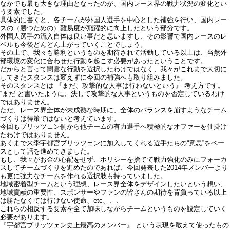
なかでも最も大きな理由となったのが、国内レース界の戦力状況の変化とい
う要素でした。
具体的に書くと、各チームが外国人選手を中心とした補強を行い、国内レー
スの（勝つための）難易度が飛躍的に向上したという部分です。
外国人選手の流入自体は良い事だと思いますし、その影響で国内レースのレ
ベルも今後どんどん上がっていくことでしょう。
その上で、我々も勝利というものを期待されて活動している以上は、当然外
部環境の変化に合わせた行動を起こす必要があったということです。
だからと言って闇雲な行動を選択したわけではなく、我々がこれまで大切に
してきたスタンスは変えずに今回の補強へも取り組みました。
そのスタンスとは 『まだ、攻撃的な人事は行わないという』 考え方です。
“まだ”と書いたように、決して攻撃的な人事というものを否定しているわけ
ではありません。
ただ、レース界全体が未成熟な時期に、全体のバランスを崩すようなチーム
づくりは得策ではないと考えています。
今回もブリッツェン側から他チームの有力選手へ積極的なオファーを仕掛け
たわけではありません。
あくまで来季宇都宮ブリッツェンに加入してくれる選手たちの“意思”をベー
スとして話を進めてきました。
もし、我々がお金の心配をせず、ポリシーを捨てて戦力強化のみにフォーカ
スしてチームづくりを進めたのであれば、今回発表した2014年メンバーより
も更に強力なチームを作れる選択肢も持っていました。
地域密着型チームという理想、レース界全体をデザインしたいという想い、
地域貢献の重要性、スポンサーやファンの皆さんの期待を背負っている以上
は勝たなくては行けない使命、etc、、、
これらの相反する要素を全て加味しながらチームというものを設定していく
必要があります。
『宇都宮ブリッツェン史上最高のメンバー』 という表現を敢えて使ったもの