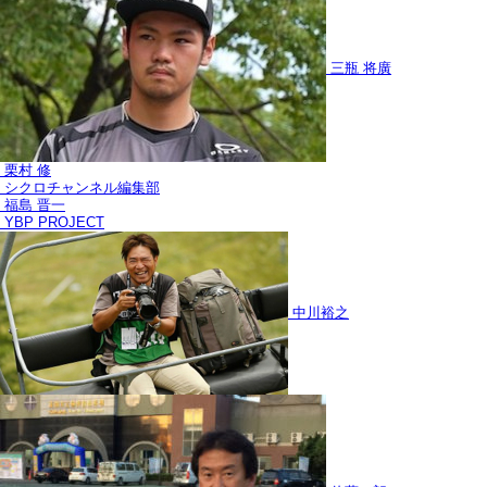
三瓶 将廣
栗村 修
シクロチャンネル編集部
福島 晋一
YBP PROJECT
中川裕之