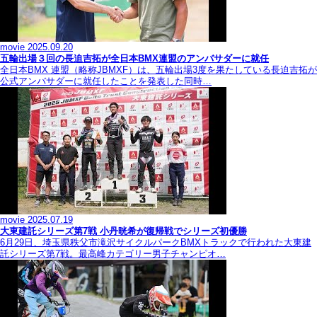
movie
2025.09.20
五輪出場３回の長迫吉拓が全日本BMX連盟のアンバサダーに就任
全日本BMX 連盟（略称JBMXF）は、五輪出場3度を果たしている長迫吉拓が
公式アンバサダーに就任したことを発表した同時…
movie
2025.07.19
大東建託シリーズ第7戦 ⼩丹晄希が復帰戦でシリーズ初優勝
6月29日、埼玉県秩父市滝沢サイクルパークBMXトラックで行われた大東建
託シリーズ第7戦。最高峰カテゴリー男子チャンピオ…