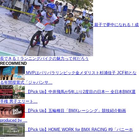
親子で夢中になれる！成
長できる！ランニングバイクの魅力って何だろう
RECOMMEND
MVPはパリパラリンピック金メダリスト杉浦佳子 JCF初とな
る年間授賞式「ジャパンサ…
【Pick Up】中井飛馬が5年ぶり2度目の日本一 全日本BMX選
手権 男子エリート…
【Pick Up】五輪種目「BMXレーシング」競技紹介動画
produced by …
【Pick Up】HOME WORK for BMX RACING #9「バニーホ