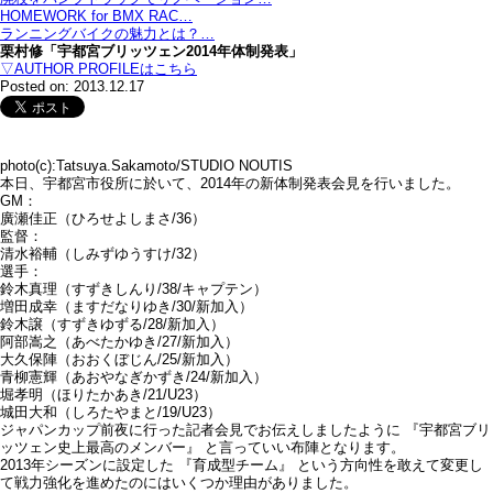
HOMEWORK for BMX RAC…
ランニングバイクの魅力とは？…
栗村修「宇都宮ブリッツェン2014年体制発表」
▽AUTHOR PROFILEはこちら
Posted on: 2013.12.17
photo(c):Tatsuya.Sakamoto/STUDIO NOUTIS
本日、宇都宮市役所に於いて、2014年の新体制発表会見を行いました。
GM：
廣瀬佳正（ひろせよしまさ/36）
監督：
清水裕輔（しみずゆうすけ/32）
選手：
鈴木真理（すずきしんり/38/キャプテン）
増田成幸（ますだなりゆき/30/新加入）
鈴木譲（すずきゆずる/28/新加入）
阿部嵩之（あべたかゆき/27/新加入）
大久保陣（おおくぼじん/25/新加入）
青柳憲輝（あおやなぎかずき/24/新加入）
堀孝明（ほりたかあき/21/U23）
城田大和（しろたやまと/19/U23）
ジャパンカップ前夜に行った記者会見でお伝えしましたように 『宇都宮ブリ
ッツェン史上最高のメンバー』 と言っていい布陣となります。
2013年シーズンに設定した 『育成型チーム』 という方向性を敢えて変更し
て戦力強化を進めたのにはいくつか理由がありました。