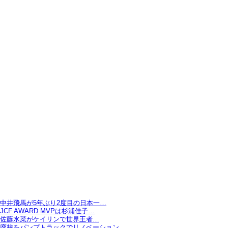
中井飛馬が5年ぶり2度目の日本一…
JCF AWARD MVPは杉浦佳子…
佐藤水菜がケイリンで世界王者…
廃校をパンプトラックでリノベーション…