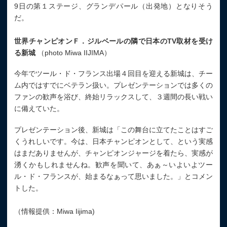
9日の第１ステージ、グランデパール（出発地）となりそう
だ。
世界チャンピオンＦ．ジルベールの隣で日本のTV取材を受け
る新城
（photo Miwa IIJIMA）
今年でツール・ド・フランス出場４回目を迎える新城は、チー
ム内ではすでにベテラン扱い。プレゼンテーションでは多くの
ファンの歓声を浴び、終始リラックスして、３週間の長い戦い
に備えていた。
プレゼンテーション後、新城は「この舞台に立てたことはすご
くうれしいです。今は、日本チャンピオンとして、という実感
はまだありませんが、チャンピオンジャージを着たら、実感が
湧くかもしれませんね。歓声を聞いて、あぁ～いよいよツー
ル・ド・フランスが、始まるなぁって思いました。」とコメン
トした。
（情報提供：Miwa Iijima)