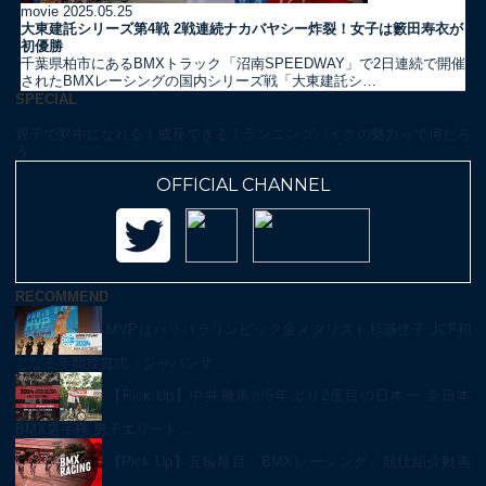
movie
2025.05.25
大東建託シリーズ第4戦 2戦連続ナカバヤシー炸裂！女子は籔田寿衣が
初優勝
千葉県柏市にあるBMXトラック「沼南SPEEDWAY」で2日連続で開催
されたBMXレーシングの国内シリーズ戦「大東建託シ…
SPECIAL
親子で夢中になれる！成長できる！ランニングバイクの魅力って何だろ
う
OFFICIAL CHANNEL
RECOMMEND
MVPはパリパラリンピック金メダリスト杉浦佳子 JCF初
となる年間授賞式「ジャパンサ…
【Pick Up】中井飛馬が5年ぶり2度目の日本一 全日本
BMX選手権 男子エリート…
【Pick Up】五輪種目「BMXレーシング」競技紹介動画