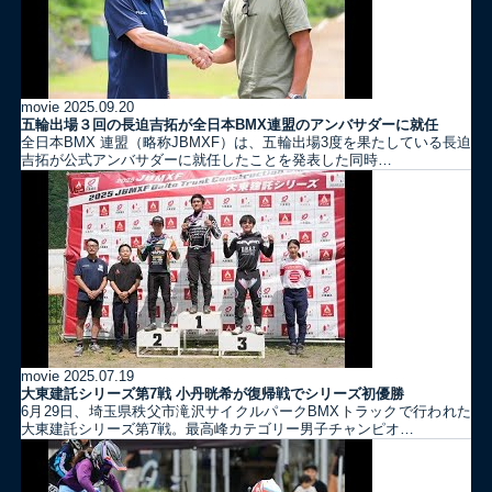
movie
2025.09.20
五輪出場３回の長迫吉拓が全日本BMX連盟のアンバサダーに就任
全日本BMX 連盟（略称JBMXF）は、五輪出場3度を果たしている長迫
吉拓が公式アンバサダーに就任したことを発表した同時…
movie
2025.07.19
大東建託シリーズ第7戦 ⼩丹晄希が復帰戦でシリーズ初優勝
6月29日、埼玉県秩父市滝沢サイクルパークBMXトラックで行われた
大東建託シリーズ第7戦。最高峰カテゴリー男子チャンピオ…