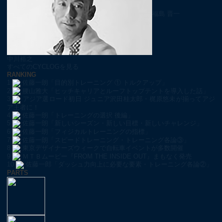
福島 晋一
中川裕之
すべてのCYCLOGを見る
RANKING
1
佐藤一朗「目的別トレーニング ① トルクアップ」
2
腰山雅大「ヒッチキャリアとルーフトップテントを導入した話」
3
アジア選ロード初日 ジュニア沢田桂太郎・梶原悠未が揃ってアジ
ア王者に！
4
佐藤一朗「トレーニングの選択 後編」
5
佐藤一朗「新しいシーズン・新しい目標・新しいチャレンジ」
6
佐藤一朗「フィジカルトレーニングの指標」
7
佐藤一朗「スピードトレーニング・トレーニング各論③」
8
東京デザイナーズウィークで自転車イベントが多数開催
9
ＭＴＢムービー『FROM THE INSIDE OUT』まもなく発売
10
佐藤一郎「ダッシュ力向上に必要な要素・トレーニング各論②」
PARTS