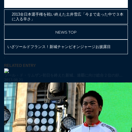
2013全日本選手権を戦い終えた土井雪広「今まで走った中で３本
に入る辛さ」
NEWS TOP
いざツールドフランス！新城チャンピオンジャージお披露目
;
RELATED ENTRY
ツール・ド・リムザン初日を終えた新城、連覇に向け総合２位の好...
2013.08.21