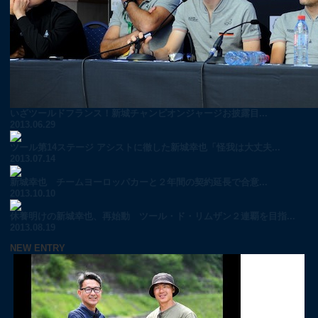
いざツールドフランス！新城チャンピオンジャージお披露目...
2013.06.29
ツール第14ステージ アシストに徹した新城幸也「怪我は大丈夫...
2013.07.14
新城幸也 チームヨーロッパカーと２年間の契約延長で合意...
2013.10.10
休養明けの新城幸也、再始動 ツール・ド・リムザン２連覇を目指...
2013.08.19
NEW ENTRY