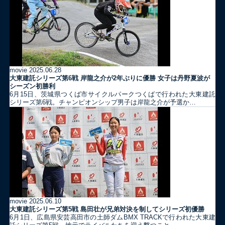
movie
2025.06.28
大東建託シリーズ第6戦 岸龍之介が2年ぶりに優勝 女子は丹野夏波が
シーズン初勝利
6月15日、茨城県つくば市サイクルパークつくばで行われた大東建託
シリーズ第6戦。チャンピオンシップ男子は岸龍之介が予選か…
movie
2025.06.10
大東建託シリーズ第5戦 島田壮が兄弟対決を制してシリーズ初優勝
6月1日、広島県安芸高田市の土師ダムBMX TRACKで行われた大東建