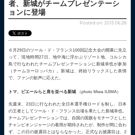
者、新城がチームプレゼンテーシ
ョンに登場
Posted on: 2013.06.28
６月29日のツール・ド・フランス100回記念大会の開幕に先立
って、現地時間27日、地中海に浮かぶリゾート地、コルシカ
島で行なわれたチームプレゼンテーションに新城幸也が参加
（チームヨーロッパカ）。新城は、終始リラックスした表情
で、ファンの歓声に応えた。
トマ、ピエールらと肩を並べる新城
（photo Miwa IIJIMA）
先週末、23日に行なわれた全日本選手権ロードを制し、日本
の王者としてツール・ド・フランス出場を果たした新城幸也。
チームプレゼンテーションでは、自国の国旗をモチーフとした
チャンピオンジャージの着用が期待されたが、制作が間に合わ
ず、この日の披露目とはならなかった。正式なお披露目は、2