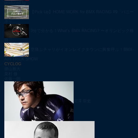
produced by …
【Pick Up】HOME WORK for BMX RACING #9「バニー
ホッ…
3分で分かる！What’s BMX RACING? 〜オリンピック種
目「…
空飛ぶチャリがイオンレイクタウンに興奮呼ぶ！BMX-
AIR TRICK SHOW
CYCLOG
腰山雅大
栗村 修
佐藤一朗
宮澤 崇史