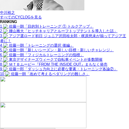
中川裕之
すべてのCYCLOGを見る
RANKING
1
佐藤一朗「目的別トレーニング ① トルクアップ」
2
腰山雅大「ヒッチキャリアとルーフトップテントを導入した話」
3
アジア選ロード初日 ジュニア沢田桂太郎・梶原悠未が揃ってアジア王
者に！
4
佐藤一朗「トレーニングの選択 後編」
5
佐藤一朗「新しいシーズン・新しい目標・新しいチャレンジ」
6
佐藤一朗「フィジカルトレーニングの指標」
7
東京デザイナーズウィークで自転車イベントが多数開催
8
ＭＴＢムービー『FROM THE INSIDE OUT』まもなく発売
9
佐藤一郎「ダッシュ力向上に必要な要素・トレーニング各論②」
10
佐藤一朗「改めて考えるペダリングの難しさ」