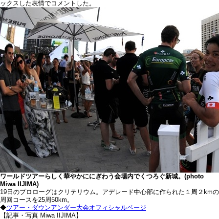
ックスした表情でコメントした。
ワールドツアーらしく華やかににぎわう会場内でくつろぐ新城。(photo
Miwa IIJIMA)
19日のプロローグはクリテリウム。アデレード中心部に作られた１周２kmの
周回コースを25周50km。
◆
ツアー・ダウンアンダー大会オフィシャルページ
【記事・写真 Miwa IIJIMA】