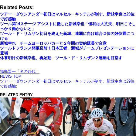
Related Posts:
ツアー・ダウンアンダー初日はマルセル・キッテルが制す。新城幸也は29位
で好感触
ツール第14ステージ アシストに徹した新城幸也「怪我は大丈夫、明日こそし
っかり働かないと」
ツール・ド・リムザン初日を終えた新城、連覇に向け総合２位の好位置につ
ける
新城幸也 チームヨーロッパカーと２年間の契約延長で合意
ツールドフランス開幕直前！日本王者、新城がチームプレゼンテーションに
登場
休養明けの新城幸也、再始動 ツール・ド・リムザン２連覇を目指す
福島晋一「冬の時代」
NEWS TOP
ツアー・ダウンアンダー初日はマルセル・キッテルが制す。新城幸也は29位
で好感触
;
RELATED ENTRY