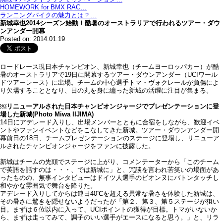
HOMEWORK for BMX RAC…
ランニングバイクの魅力とは？…
新城幸也2014シーズン始動！酷暑のオーストラリアで行われるツアー・ダウ
ンアンダー開幕
Posted on: 2014.01.19
ロードレース現日本チャンピオン、新城幸也（チームヨーロッパカー）が酷
暑のオーストラリアで19日に開幕するツアー・ダウンアンダー（UCIワール
ドツアーレース）に出場。チームの中心選手トマ・ヴォクレールが負傷によ
り欠場することとなり、日の丸を身に纏った新城の活躍に注目が集まる。
￼リニューアルされた日本チャンピオンジャージでプレゼンテーションに登
場した新城(Photo Miwa IIJIMA)
14日にアデレード入りし、出場メンバーとともに合宿をしながら、歓迎イベ
ントやファンイベントなどをこなしてきた新城。ツアー・ダウンアンダー開
幕前日の18日、チームプレゼンテーションのステージに登場し、リニューア
ルされたチャンピオンジャージをファンに披露した。
新城はチームの先頭でステージに上がり、コメンテーターから「このチーム
で英語を話すのは・・・、では新城に」と、冗談を言われ苦笑いの場面があ
ったものの、無事インタビューはドイツ人選手のビオンヌにバトンタッチし
和やかな雰囲気で舞台を降りた。
アデレード入りしてからは連日40℃を超える異常な暑さを体験した新城は、
その暑さに驚きを隠せないようだったが「第２、第３、第５ステージが狙い
目。まずは６位以内に入って、UCIポイントの獲得が目標。トマがいないか
ら、まずは走ってみて、調子のいい選手がエースになると思う。」と、リラ