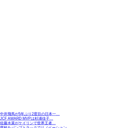
中井飛馬が5年ぶり2度目の日本一…
JCF AWARD MVPは杉浦佳子…
佐藤水菜がケイリンで世界王者…
廃校をパンプトラックでリノベーション…