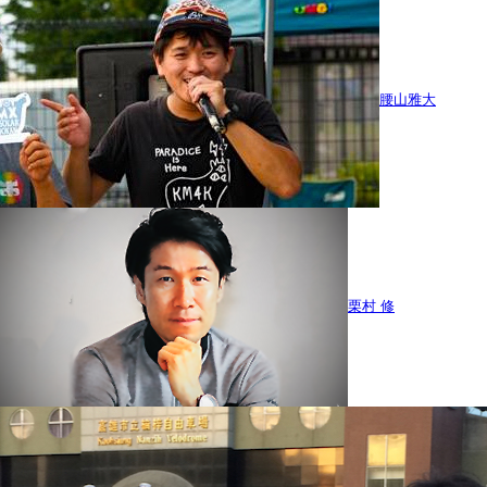
腰山雅大
栗村 修