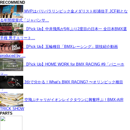
RECOMMEND
MVPはパリパラリンピック金メダリスト杉浦佳子 JCF初とな
る年間授賞式「ジャパンサ…
【Pick Up】中井飛馬が5年ぶり2度目の日本一 全日本BMX選
手権 男子エリート…
【Pick Up】五輪種目「BMXレーシング」競技紹介動画
produced by …
【Pick Up】HOME WORK for BMX RACING #9「バニーホ
ッ…
3分で分かる！What’s BMX RACING? 〜オリンピック種目
「…
空飛ぶチャリがイオンレイクタウンに興奮呼ぶ！BMX-AIR
TRICK SHOW
PARTS