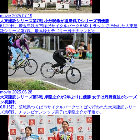
movie
2025.07.19
大東建託シリーズ第7戦 ⼩丹晄希が復帰戦でシリーズ初優勝
6月29日、埼玉県秩父市滝沢サイクルパークBMXトラックで行われた大東建
託シリーズ第7戦。最高峰カテゴリー男子チャンピオ…
movie
2025.06.28
大東建託シリーズ第6戦 岸龍之介が2年ぶりに優勝 女子は丹野夏波がシーズ
ン初勝利
6月15日、茨城県つくば市サイクルパークつくばで行われた大東建託シリー
ズ第6戦。チャンピオンシップ男子は岸龍之介が予選か…