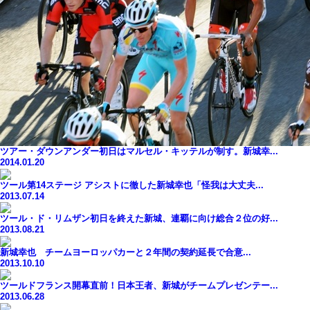
ツアー・ダウンアンダー初日はマルセル・キッテルが制す。新城幸...
2014.01.20
ツール第14ステージ アシストに徹した新城幸也「怪我は大丈夫...
2013.07.14
ツール・ド・リムザン初日を終えた新城、連覇に向け総合２位の好...
2013.08.21
新城幸也 チームヨーロッパカーと２年間の契約延長で合意...
2013.10.10
ツールドフランス開幕直前！日本王者、新城がチームプレゼンテー...
2013.06.28