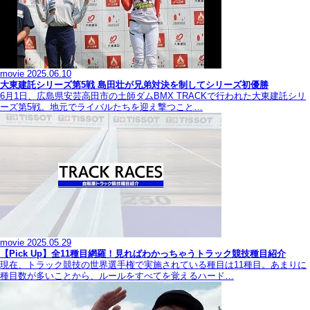
movie
2025.06.10
大東建託シリーズ第5戦 島田壮が兄弟対決を制してシリーズ初優勝
6月1日、広島県安芸高田市の土師ダムBMX TRACKで行われた大東建託シリ
ーズ第5戦。地元でライバルたちを迎え撃つこと…
movie
2025.05.29
【Pick Up】全11種目網羅！見ればわかっちゃうトラック競技種目紹介
現在、トラック競技の世界選手権で実施されている種目は11種目。あまりに
種目数が多いことから、ルールをすべてを覚えるハード…