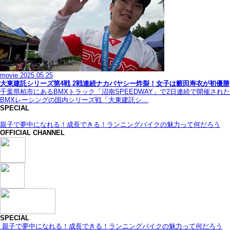
movie
2025.05.25
大東建託シリーズ第4戦 2戦連続ナカバヤシー炸裂！女子は籔田寿衣が初優勝
千葉県柏市にあるBMXトラック「沼南SPEEDWAY」で2日連続で開催された
BMXレーシングの国内シリーズ戦「大東建託シ…
SPECIAL
親子で夢中になれる！成長できる！ランニングバイクの魅力って何だろう
OFFICIAL CHANNEL
SPECIAL
親子で夢中になれる！成長できる！ランニングバイクの魅力って何だろう