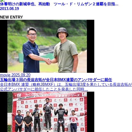
休養明けの新城幸也、再始動 ツール・ド・リムザン２連覇を目指...
2013.08.19
NEW ENTRY
movie
2025.09.20
五輪出場３回の長迫吉拓が全日本BMX連盟のアンバサダーに就任
全日本BMX 連盟（略称JBMXF）は、五輪出場3度を果たしている長迫吉拓が
公式アンバサダーに就任したことを発表した同時…