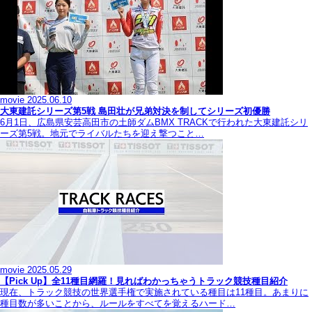
movie
2025.06.10
大東建託シリーズ第5戦 島田壮が兄弟対決を制してシリーズ初優勝
6月1日、広島県安芸高田市の土師ダムBMX TRACKで行われた大東建託シリ
ーズ第5戦。地元でライバルたちを迎え撃つこと…
movie
2025.05.29
【Pick Up】全11種目網羅！見ればわかっちゃうトラック競技種目紹介
現在、トラック競技の世界選手権で実施されている種目は11種目。あまりに
種目数が多いことから、ルールをすべてを覚えるハード…