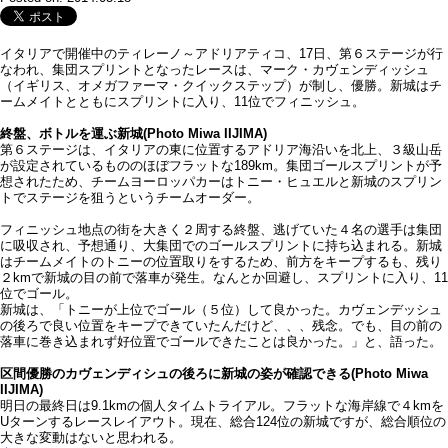
イタリアで開催中のティレーノ～アドリアティコ、17日、第６ステージが行
なわれ、集団スプリントとなったレースは、マーク・カヴェンディッシュ
（イギリス、オメガファーマ・クイックステップ）が制し、優勝。新城はチ
ームメイトとともにスプリントに入り、11位でフィニッシュ。
終盤、ボトルを運ぶ新城(Photo Miwa IIJIMA)
第６ステージは、イタリアの東に位置するアドリア海沿いを北上、３級山岳
が設定されているもののほぼフラットな189km。集団ゴールスプリントが予
想されたため、チームヨーロッパカーはトニー・ヒュエルと新城のスプリン
トでステージを狙うというチームオーダー。
フィニッシュ地点の街を大きく２周する終盤、逃げていた４名の選手は集団
に吸収され、予想通り、大集団でのゴールスプリントに持ち込まれる。新城
はチームメイトのトニーの位置取りをするため、前方をキープするも、残り
２kmで新城の目の前で落車が発生。なんとか回避し、スプリントに入り、11
位でゴール。
新城は、「トニーが上位でゴール（５位）して良かった。カヴェンデッシュ
の後ろで良い位置をキープできていたんだけど、、、残念。でも、目の前の
落車に巻き込まれず好位置でゴールできたことは良かった。」と、語った。
区間優勝のカヴェンディシュの後ろに新城の姿が確認できる(Photo Miwa
IIJIMA)
明日の最終日は9.1kmの個人タイムトライアル。フラットな海岸線で４kmを
Uターンするレースレイアウト。現在、総合124位の新城ですが、総合順位の
大きな変動はないと思われる。