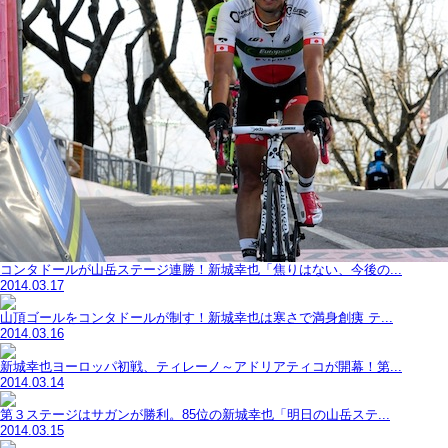
コンタドールが山岳ステージ連勝！新城幸也「焦りはない、今後の...
2014.03.17
山頂ゴールをコンタドールが制す！新城幸也は寒さで満身創痍 テ...
2014.03.16
新城幸也ヨーロッパ初戦、ティレーノ～アドリアティコが開幕！第...
2014.03.14
第３ステージはサガンが勝利。85位の新城幸也「明日の山岳ステ...
2014.03.15