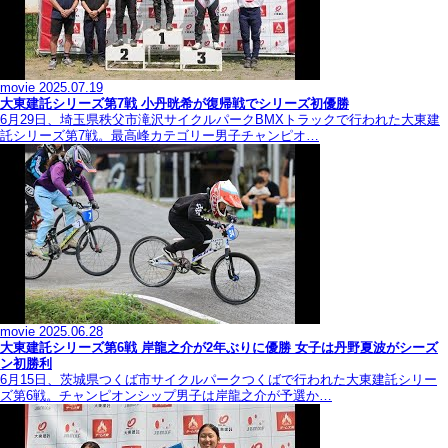
movie
2025.07.19
大東建託シリーズ第7戦 ⼩丹晄希が復帰戦でシリーズ初優勝
6月29日、埼玉県秩父市滝沢サイクルパークBMXトラックで行われた大東建
託シリーズ第7戦。最高峰カテゴリー男子チャンピオ…
movie
2025.06.28
大東建託シリーズ第6戦 岸龍之介が2年ぶりに優勝 女子は丹野夏波がシーズ
ン初勝利
6月15日、茨城県つくば市サイクルパークつくばで行われた大東建託シリー
ズ第6戦。チャンピオンシップ男子は岸龍之介が予選か…