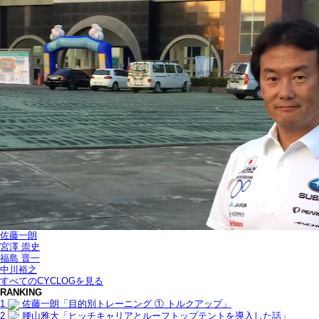
佐藤一朗
宮澤 崇史
福島 晋一
中川裕之
すべてのCYCLOGを見る
RANKING
1
佐藤一朗「目的別トレーニング ① トルクアップ」
2
腰山雅大「ヒッチキャリアとルーフトップテントを導入した話」