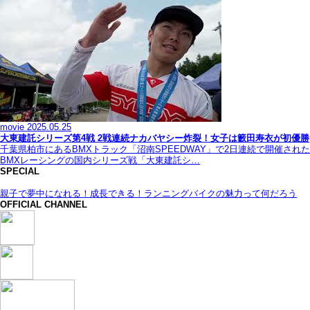
movie
2025.05.25
大東建託シリーズ第4戦 2戦連続ナカバヤシー炸裂！女子は籔田寿衣が初優勝
千葉県柏市にあるBMXトラック「沼南SPEEDWAY」で2日連続で開催された
BMXレーシングの国内シリーズ戦「大東建託シ…
SPECIAL
親子で夢中になれる！成長できる！ランニングバイクの魅力って何だろう
OFFICIAL CHANNEL