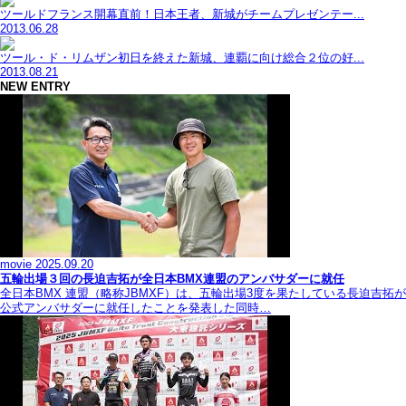
ツールドフランス開幕直前！日本王者、新城がチームプレゼンテー...
2013.06.28
ツール・ド・リムザン初日を終えた新城、連覇に向け総合２位の好...
2013.08.21
NEW ENTRY
movie
2025.09.20
五輪出場３回の長迫吉拓が全日本BMX連盟のアンバサダーに就任
全日本BMX 連盟（略称JBMXF）は、五輪出場3度を果たしている長迫吉拓が
公式アンバサダーに就任したことを発表した同時…