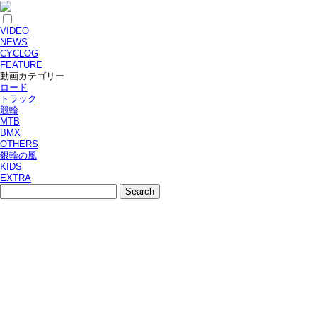
VIDEO
NEWS
CYCLOG
FEATURE
動画カテゴリー
ロード
トラック
競輪
MTB
BMX
OTHERS
銀輪の風
KIDS
EXTRA