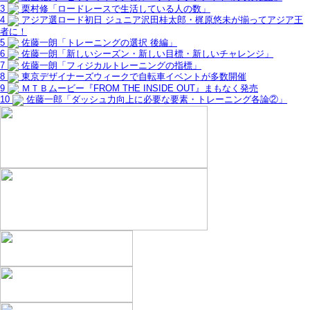
3
栗村修「ロードレースで生活している人の数」
4
アジア選ロード初日 ジュニア沢田桂太郎・梶原悠未が揃ってアジア王
者に！
5
佐藤一朗「トレーニングの選択 後編」
6
佐藤一朗「新しいシーズン・新しい目標・新しいチャレンジ」
7
佐藤一朗「フィジカルトレーニングの指標」
8
東京デザイナーズウィークで自転車イベントが多数開催
9
ＭＴＢムービー『FROM THE INSIDE OUT』まもなく発売
10
佐藤一郎「ダッシュ力向上に必要な要素・トレーニング各論②」