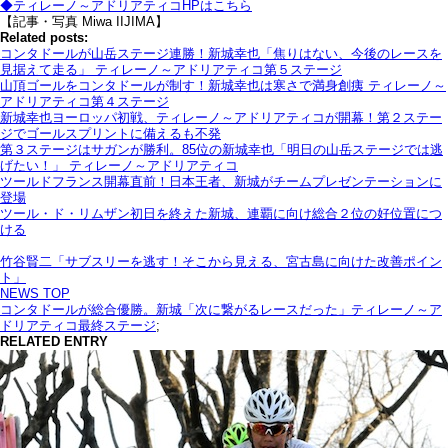
◆ティレーノ～アドリアティコHPはこちら
【記事・写真 Miwa IIJIMA】
Related posts:
コンタドールが山岳ステージ連勝！新城幸也「焦りはない、今後のレースを
見据えて走る」 ティレーノ～アドリアティコ第５ステージ
山頂ゴールをコンタドールが制す！新城幸也は寒さで満身創痍 ティレーノ～
アドリアティコ第４ステージ
新城幸也ヨーロッパ初戦、ティレーノ～アドリアティコが開幕！第２ステー
ジでゴールスプリントに備えるも不発
第３ステージはサガンが勝利。85位の新城幸也「明日の山岳ステージでは逃
げたい！」 ティレーノ～アドリアティコ
ツールドフランス開幕直前！日本王者、新城がチームプレゼンテーションに
登場
ツール・ド・リムザン初日を終えた新城、連覇に向け総合２位の好位置につ
ける
竹谷賢二「サブスリーを逃す！そこから見える、宮古島に向けた改善ポイン
ト」
NEWS TOP
コンタドールが総合優勝。新城「次に繋がるレースだった」ティレーノ～ア
ドリアティコ最終ステージ
;
RELATED ENTRY