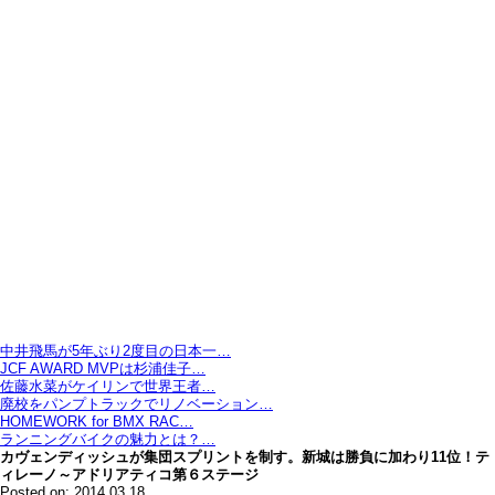
中井飛馬が5年ぶり2度目の日本一…
JCF AWARD MVPは杉浦佳子…
佐藤水菜がケイリンで世界王者…
廃校をパンプトラックでリノベーション…
HOMEWORK for BMX RAC…
ランニングバイクの魅力とは？…
カヴェンディッシュが集団スプリントを制す。新城は勝負に加わり11位！テ
ィレーノ～アドリアティコ第６ステージ
Posted on: 2014.03.18