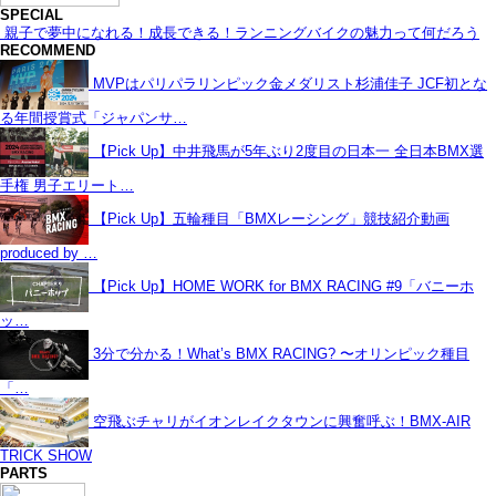
SPECIAL
親子で夢中になれる！成長できる！ランニングバイクの魅力って何だろう
RECOMMEND
MVPはパリパラリンピック金メダリスト杉浦佳子 JCF初とな
る年間授賞式「ジャパンサ…
【Pick Up】中井飛馬が5年ぶり2度目の日本一 全日本BMX選
手権 男子エリート…
【Pick Up】五輪種目「BMXレーシング」競技紹介動画
produced by …
【Pick Up】HOME WORK for BMX RACING #9「バニーホ
ッ…
3分で分かる！What’s BMX RACING? 〜オリンピック種目
「…
空飛ぶチャリがイオンレイクタウンに興奮呼ぶ！BMX-AIR
TRICK SHOW
PARTS