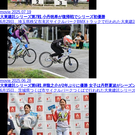
movie
2025.07.19
大東建託シリーズ第7戦 ⼩丹晄希が復帰戦でシリーズ初優勝
6月29日、埼玉県秩父市滝沢サイクルパークBMXトラックで行われた大東建
movie
2025.06.28
大東建託シリーズ第6戦 岸龍之介が2年ぶりに優勝 女子は丹野夏波がシーズ
6月15日、茨城県つくば市サイクルパークつくばで行われた大東建託シリー