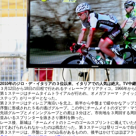
2010年のジロ・デ・イタリアの３位以来、イタリアでの人気は絶大。TV中継でも良く
３月12日から18日の日程で行われるティレー〜アドリアティコ。1966
第１ステージはチームタイムトライアルが行われ、オメガファーマ・クイッ
ステップ）がリーダーとなった。
第２ステージはティレニア海沿いを北上。前半から中盤まで緩やかなアップダ
序盤に形成された５名の逃げグループ。この中にチームメイトのダビデ・マ
先頭グループとメインングループとの差は３分ほど。市街地を３周回する周
並みいるスプリンターを抜きさり勝利を飾った。
レース後、新城は「チームメイトのトニーのゴールスプリントに備えていた
けてあげられられなかったのは残念だった。第３ステージは登りゴールで自
第３ステージは、序盤に２つの山岳があるものの、後半はかけてはほぼフラット