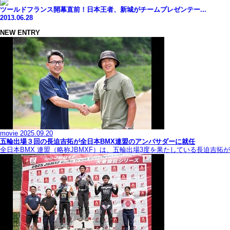
ツールドフランス開幕直前！日本王者、新城がチームプレゼンテー...
2013.06.28
NEW ENTRY
movie
2025.09.20
五輪出場３回の長迫吉拓が全日本BMX連盟のアンバサダーに就任
全日本BMX 連盟（略称JBMXF）は、五輪出場3度を果たしている長迫吉