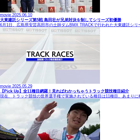
movie
2025.06.10
大東建託シリーズ第5戦 島田壮が兄弟対決を制してシリーズ初優勝
6月1日、広島県安芸高田市の土師ダムBMX TRACKで行われた大東建託シ
movie
2025.05.29
【Pick Up】全11種目網羅！見ればわかっちゃうトラック競技種目紹介
現在、トラック競技の世界選手権で実施されている種目は11種目。あまり