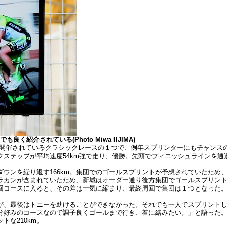
紹介されている(Photo Miwa IIJIMA)
年から開催されているクラシックレースの１つで、例年スプリンターにもチャン
クステップが平均速度54km強で走り、優勝。先頭でフィニッシュラインを
ウンを繰り返す166km。集団でのゴールスプリントが予想されていたため
ラカンが含まれていたため、新城はオーダー通り後方集団でゴールスプリン
回コースに入ると、その差は一気に縮まり、最終周回で集団は１つとなった。
が、最後はトニーを助けることができなかった。それでも一人でスプリント
分好みのコースなので調子良くゴールまで行き、着に絡みたい。」と語った
な210km。