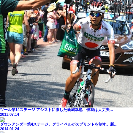
ツール第14ステージ アシストに徹した新城幸也「怪我は大丈夫...
2013.07.14
ダウンアンダー第4ステージ、グライペルがスプリントを制す。新...
2014.01.24