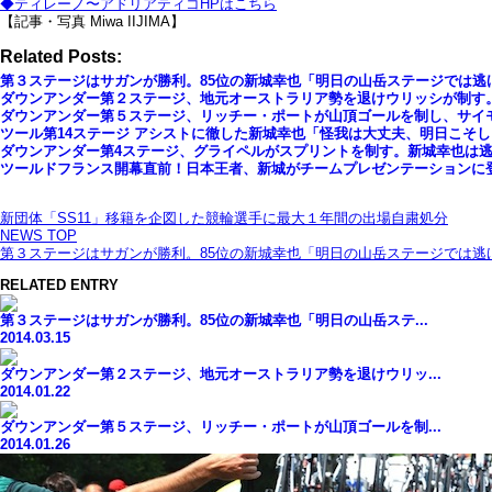
◆ティレーノ〜アドリアティコHPはこちら
【記事・写真 Miwa IIJIMA】
Related Posts:
第３ステージはサガンが勝利。85位の新城幸也「明日の山岳ステージでは逃
ダウンアンダー第２ステージ、地元オーストラリア勢を退けウリッシが制す。
ダウンアンダー第５ステージ、リッチー・ポートが山頂ゴールを制し、サイ
ツール第14ステージ アシストに徹した新城幸也「怪我は大丈夫、明日こそ
ダウンアンダー第4ステージ、グライペルがスプリントを制す。新城幸也は
ツールドフランス開幕直前！日本王者、新城がチームプレゼンテーションに
新団体「SS11」移籍を企図した競輪選手に最大１年間の出場自粛処分
NEWS TOP
第３ステージはサガンが勝利。85位の新城幸也「明日の山岳ステージでは逃
RELATED ENTRY
第３ステージはサガンが勝利。85位の新城幸也「明日の山岳ステ...
2014.03.15
ダウンアンダー第２ステージ、地元オーストラリア勢を退けウリッ...
2014.01.22
ダウンアンダー第５ステージ、リッチー・ポートが山頂ゴールを制...
2014.01.26