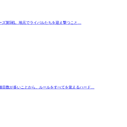
リーズ第5戦。地元でライバルたちを迎え撃つこと…
に種目数が多いことから、ルールをすべてを覚えるハード…