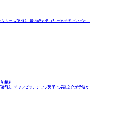
託シリーズ第7戦。最高峰カテゴリー男子チャンピオ…
ン初勝利
ズ第6戦。チャンピオンシップ男子は岸龍之介が予選か…