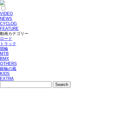
VIDEO
NEWS
CYCLOG
FEATURE
動画カテゴリー
ロード
トラック
競輪
MTB
BMX
OTHERS
銀輪の風
KIDS
EXTRA