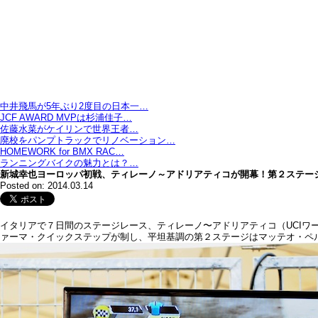
中井飛馬が5年ぶり2度目の日本一…
JCF AWARD MVPは杉浦佳子…
佐藤水菜がケイリンで世界王者…
廃校をパンプトラックでリノベーション…
HOMEWORK for BMX RAC…
ランニングバイクの魅力とは？…
新城幸也ヨーロッパ初戦、ティレーノ～アドリアティコが開幕！第２ステー
Posted on: 2014.03.14
イタリアで７日間のステージレース、ティレーノ〜アドリアティコ（UCIワ
ァーマ・クイックステップが制し、平坦基調の第２ステージはマッテオ・ペル