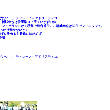
げたい！」 ティレーノ～アドリアティコ
新城幸也は位置取り上手くいかず43位
モン・ゲランスが１秒差で総合首位に。新城幸也は32位でフィニッシュ。
しっかり働かないと」
逃げを決めるも勝負には絡めず
登場
げたい！」 ティレーノ～アドリアティコ
;