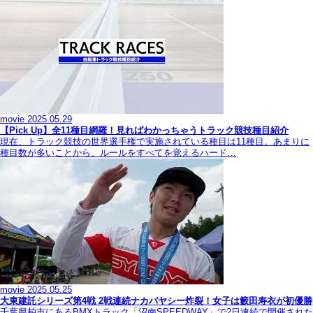
movie
2025.05.29
【Pick Up】全11種目網羅！見ればわかっちゃうトラック競技種目紹介
現在、トラック競技の世界選手権で実施されている種目は11種目。あまりに
種目数が多いことから、ルールをすべてを覚えるハード…
movie
2025.05.25
大東建託シリーズ第4戦 2戦連続ナカバヤシー炸裂！女子は籔田寿衣が初優勝
千葉県柏市にあるBMXトラック「沼南SPEEDWAY」で2日連続で開催された