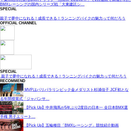
BMXレーシングの国内シリーズ戦「大東建託シ…
SPECIAL
親子で夢中になれる！成長できる！ランニングバイクの魅力って何だろう
OFFICIAL CHANNEL
SPECIAL
親子で夢中になれる！成長できる！ランニングバイクの魅力って何だろう
RECOMMEND
MVPはパリパラリンピック金メダリスト杉浦佳子 JCF初とな
る年間授賞式「ジャパンサ…
【Pick Up】中井飛馬が5年ぶり2度目の日本一 全日本BMX選
手権 男子エリート…
【Pick Up】五輪種目「BMXレーシング」競技紹介動画