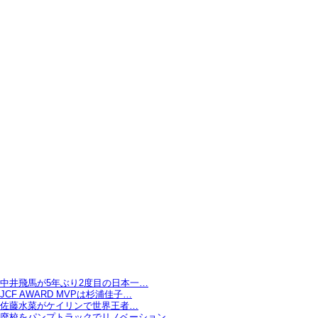
中井飛馬が5年ぶり2度目の日本一…
JCF AWARD MVPは杉浦佳子…
佐藤水菜がケイリンで世界王者…
廃校をパンプトラックでリノベーション…