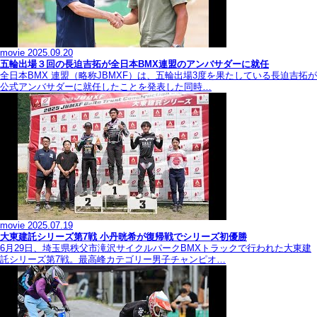
movie
2025.09.20
五輪出場３回の長迫吉拓が全日本BMX連盟のアンバサダーに就任
全日本BMX 連盟（略称JBMXF）は、五輪出場3度を果たしている長迫吉拓が
公式アンバサダーに就任したことを発表した同時…
movie
2025.07.19
大東建託シリーズ第7戦 ⼩丹晄希が復帰戦でシリーズ初優勝
6月29日、埼玉県秩父市滝沢サイクルパークBMXトラックで行われた大東建
託シリーズ第7戦。最高峰カテゴリー男子チャンピオ…