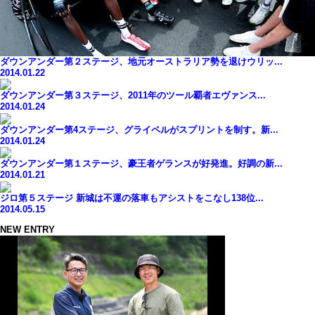
ダウンアンダー第２ステージ、地元オーストラリア勢を退けウリッ...
2014.01.22
ダウンアンダー第３ステージ、2011年のツール覇者エヴァンス...
2014.01.24
ダウンアンダー第4ステージ、グライペルがスプリントを制す。新...
2014.01.24
ダウンアンダー第１ステージ、豪王者ゲランスが好発進。好調の新...
2014.01.21
ジロ第５ステージ 新城は不運の落車もアシストをこなし138位...
2014.05.15
NEW ENTRY