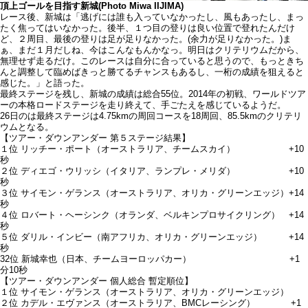
頂上ゴールを目指す新城(Photo Miwa IIJIMA)
レース後、新城は「逃げには誰も入っていなかったし、風もあったし、まっ
たく焦ってはいなかった。後半、１つ目の登りは良い位置で登れたんだけ
ど、２周目、最後の登りは足が足りなかった。(余力が足りなかった。)ま
ぁ、まだ１月だしね、今はこんなもんかなっ。明日はクリテリウムだから、
無理せず走るだけ。このレースは自分に合っていると思うので、もっときち
んと調整して臨めばきっと勝てるチャンスもあるし、一桁の成績を狙えると
感じた。」と語った。
最終ステージを残し、新城の成績は総合55位。2014年の初戦、ワールドツア
ーの本格ロードステージを走り終えて、手ごたえを感じているようだ。
26日のは最終ステージは4.75kmの周回コースを18周回、85.5kmのクリテリ
ウムとなる。
【ツアー・ダウンアンダー 第５ステージ結果】
１位 リッチー・ポート（オーストラリア、チームスカイ） +10
秒
２位 ディエゴ・ウリッシ（イタリア、ランプレ・メリダ） +10
秒
３位 サイモン・ゲランス（オーストラリア、オリカ・グリーンエッジ）+14
秒
４位 ロバート・ヘーシンク（オランダ、ベルキンプロサイクリング） +14
秒
５位 ダリル・インビー（南アフリカ、オリカ・グリーンエッジ） +14
秒
32位 新城幸也（日本、チームヨーロッパカー） +1
分10秒
【ツアー・ダウンアンダー 個人総合 暫定順位】
１位 サイモン・ゲランス（オーストラリア、オリカ・グリーンエッジ）
２位 カデル・エヴァンス（オーストラリア、BMCレーシング） +1