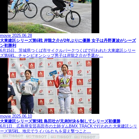
movie
2025.06.28
大東建託シリーズ第6戦 岸龍之介が2年ぶりに優勝 女子は丹野夏波がシーズ
ン初勝利
6月15日、茨城県つくば市サイクルパークつくばで行われた大東建託シリー
ズ第6戦。チャンピオンシップ男子は岸龍之介が予選か…
movie
2025.06.10
大東建託シリーズ第5戦 島田壮が兄弟対決を制してシリーズ初優勝
6月1日、広島県安芸高田市の土師ダムBMX TRACKで行われた大東建託シリ
ーズ第5戦。地元でライバルたちを迎え撃つこと…