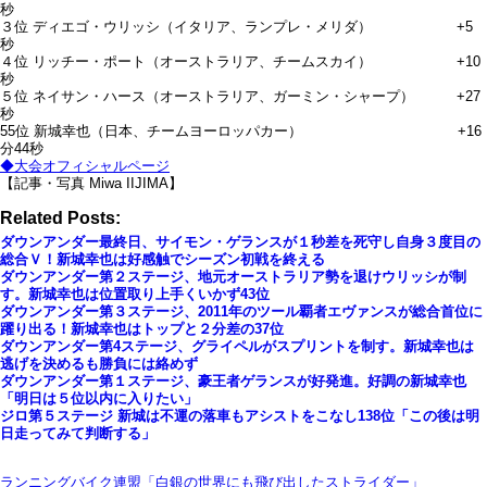
秒
３位 ディエゴ・ウリッシ（イタリア、ランプレ・メリダ） +5
秒
４位 リッチー・ポート（オーストラリア、チームスカイ） +10
秒
５位 ネイサン・ハース（オーストラリア、ガーミン・シャープ） +27
秒
55位 新城幸也（日本、チームヨーロッパカー） +16
分44秒
◆大会オフィシャルページ
【記事・写真 Miwa IIJIMA】
Related Posts:
ダウンアンダー最終日、サイモン・ゲランスが１秒差を死守し自身３度目の
総合Ｖ！新城幸也は好感触でシーズン初戦を終える
ダウンアンダー第２ステージ、地元オーストラリア勢を退けウリッシが制
す。新城幸也は位置取り上手くいかず43位
ダウンアンダー第３ステージ、2011年のツール覇者エヴァンスが総合首位に
躍り出る！新城幸也はトップと２分差の37位
ダウンアンダー第4ステージ、グライペルがスプリントを制す。新城幸也は
逃げを決めるも勝負には絡めず
ダウンアンダー第１ステージ、豪王者ゲランスが好発進。好調の新城幸也
「明日は５位以内に入りたい」
ジロ第５ステージ 新城は不運の落車もアシストをこなし138位「この後は明
日走ってみて判断する」
ランニングバイク連盟「白銀の世界にも飛び出したストライダー」