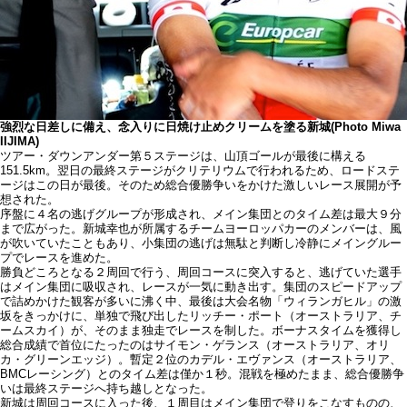
強烈な日差しに備え、念入りに日焼け止めクリームを塗る新城(Photo Miwa
IIJIMA)
ツアー・ダウンアンダー第５ステージは、山頂ゴールが最後に構える
151.5km。翌日の最終ステージがクリテリウムで行われるため、ロードステ
ージはこの日が最後。そのため総合優勝争いをかけた激しいレース展開が予
想された。
序盤に４名の逃げグループが形成され、メイン集団とのタイム差は最大９分
まで広がった。新城幸也が所属するチームヨーロッパカーのメンバーは、風
が吹いていたこともあり、小集団の逃げは無駄と判断し冷静にメイングルー
プでレースを進めた。
勝負どころとなる２周回で行う、周回コースに突入すると、逃げていた選手
はメイン集団に吸収され、レースが一気に動き出す。集団のスピードアップ
で詰めかけた観客が多いに沸く中、最後は大会名物「ウィランガヒル」の激
坂をきっかけに、単独で飛び出したリッチー・ポート（オーストラリア、チ
ームスカイ）が、そのまま独走でレースを制した。ボーナスタイムを獲得し
総合成績で首位にたったのはサイモン・ゲランス（オーストラリア、オリ
カ・グリーンエッジ）。暫定２位のカデル・エヴァンス（オーストラリア、
BMCレーシング）とのタイム差は僅か１秒。混戦を極めたまま、総合優勝争
いは最終ステージへ持ち越しとなった。
新城は周回コースに入った後、１周目はメイン集団で登りをこなすものの、