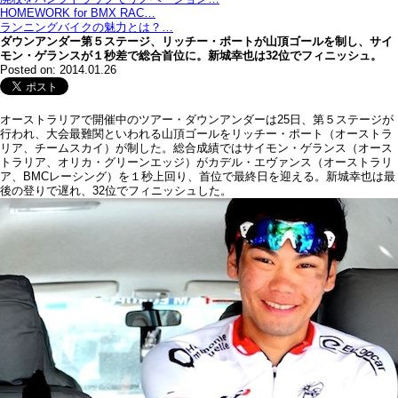
HOMEWORK for BMX RAC…
ランニングバイクの魅力とは？…
ダウンアンダー第５ステージ、リッチー・ポートが山頂ゴールを制し、サイ
モン・ゲランスが１秒差で総合首位に。新城幸也は32位でフィニッシュ。
Posted on: 2014.01.26
オーストラリアで開催中のツアー・ダウンアンダーは25日、第５ステージが
行われ、大会最難関といわれる山頂ゴールをリッチー・ポート（オーストラ
リア、チームスカイ）が制した。総合成績ではサイモン・ゲランス（オース
トラリア、オリカ・グリーンエッジ）がカデル・エヴァンス（オーストラリ
ア、BMCレーシング）を１秒上回り、首位で最終日を迎える。新城幸也は最
後の登りで遅れ、32位でフィニッシュした。