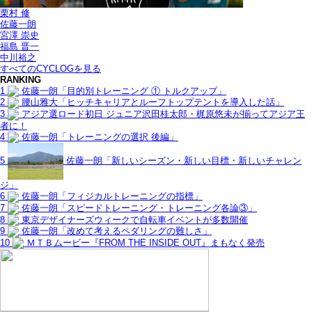
栗村 修
佐藤一朗
宮澤 崇史
福島 晋一
中川裕之
すべてのCYCLOGを見る
RANKING
1
佐藤一朗「目的別トレーニング ① トルクアップ」
2
腰山雅大「ヒッチキャリアとルーフトップテントを導入した話」
3
アジア選ロード初日 ジュニア沢田桂太郎・梶原悠未が揃ってアジア王
者に！
4
佐藤一朗「トレーニングの選択 後編」
5
佐藤一朗「新しいシーズン・新しい目標・新しいチャレン
ジ」
6
佐藤一朗「フィジカルトレーニングの指標」
7
佐藤一朗「スピードトレーニング・トレーニング各論③」
8
東京デザイナーズウィークで自転車イベントが多数開催
9
佐藤一朗「改めて考えるペダリングの難しさ」
10
ＭＴＢムービー『FROM THE INSIDE OUT』まもなく発売