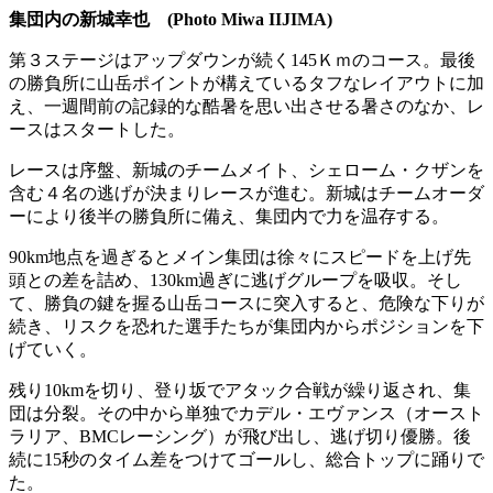
集団内の新城幸也 (Photo Miwa IIJIMA)
第３ステージはアップダウンが続く145Ｋｍのコース。最後
の勝負所に山岳ポイントが構えているタフなレイアウトに加
え、一週間前の記録的な酷暑を思い出させる暑さのなか、レ
ースはスタートした。
レースは序盤、新城のチームメイト、シェローム・クザンを
含む４名の逃げが決まりレースが進む。新城はチームオーダ
ーにより後半の勝負所に備え、集団内で力を温存する。
90km地点を過ぎるとメイン集団は徐々にスピードを上げ先
頭との差を詰め、130km過ぎに逃げグループを吸収。そし
て、勝負の鍵を握る山岳コースに突入すると、危険な下りが
続き、リスクを恐れた選手たちが集団内からポジションを下
げていく。
残り10kmを切り、登り坂でアタック合戦が繰り返され、集
団は分裂。その中から単独でカデル・エヴァンス（オースト
ラリア、BMCレーシング）が飛び出し、逃げ切り優勝。後
続に15秒のタイム差をつけてゴールし、総合トップに踊りで
た。