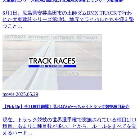
大東建託シリーズ第5戦 島田壮が兄弟対決を制してシリーズ初優勝
6月1日、広島県安芸高田市の土師ダムBMX TRACKで行わ
れた大東建託シリーズ第5戦。地元でライバルたちを迎え撃
つこと…
movie
2025.05.29
【Pick Up】全11種目網羅！見ればわかっちゃうトラック競技種目紹介
現在、トラック競技の世界選手権で実施されている種目は11
種目。あまりに種目数が多いことから、ルールをすべてを覚
えるハード…