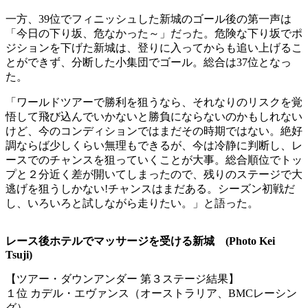
一方、39位でフィニッシュした新城のゴール後の第一声は
「今日の下り坂、危なかった～」だった。危険な下り坂でポ
ジションを下げた新城は、登りに入ってからも追い上げるこ
とができず、分断した小集団でゴール。総合は37位となっ
た。
「ワールドツアーで勝利を狙うなら、それなりのリスクを覚
悟して飛び込んでいかないと勝負にならないのかもしれない
けど、今のコンディションではまだその時期ではない。絶好
調ならば少しくらい無理もできるが、今は冷静に判断し、レ
ースでのチャンスを狙っていくことが大事。総合順位でトッ
プと２分近く差が開いてしまったので、残りのステージで大
逃げを狙うしかない!チャンスはまだある。シーズン初戦だ
し、いろいろと試しながら走りたい。」と語った。
レース後ホテルでマッサージを受ける新城 (Photo Kei
Tsuji)
【ツアー・ダウンアンダー 第３ステージ結果】
１位 カデル・エヴァンス（オーストラリア、BMCレーシン
グ）