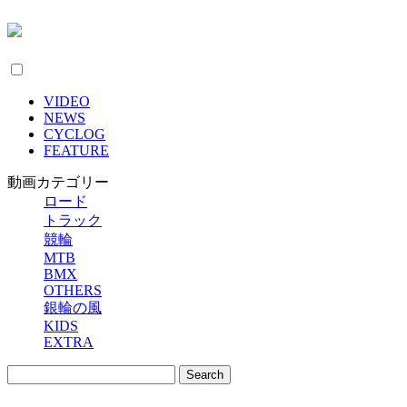
VIDEO
NEWS
CYCLOG
FEATURE
動画カテゴリー
ロード
トラック
競輪
MTB
BMX
OTHERS
銀輪の風
KIDS
EXTRA