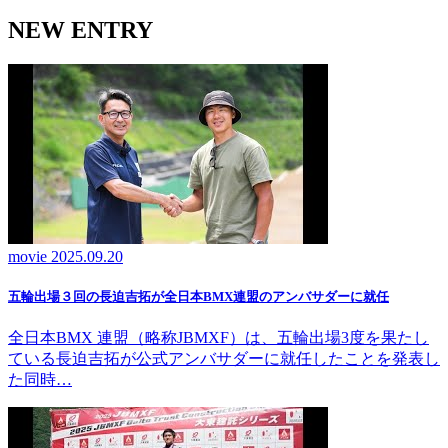
NEW ENTRY
movie
2025.09.20
五輪出場３回の長迫吉拓が全日本BMX連盟のアンバサダーに就任
全日本BMX 連盟（略称JBMXF）は、五輪出場3度を果たし
ている長迫吉拓が公式アンバサダーに就任したことを発表し
た同時…