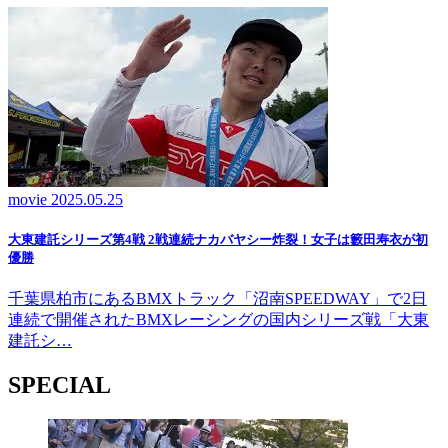
movie
2025.05.25
大東建託シリーズ第4戦 2戦連続ナカバヤシー炸裂！女子は籔田寿衣が初
優勝
千葉県柏市にあるBMXトラック「沼南SPEEDWAY」で2日
連続で開催されたBMXレーシングの国内シリーズ戦「大東
建託シ…
SPECIAL