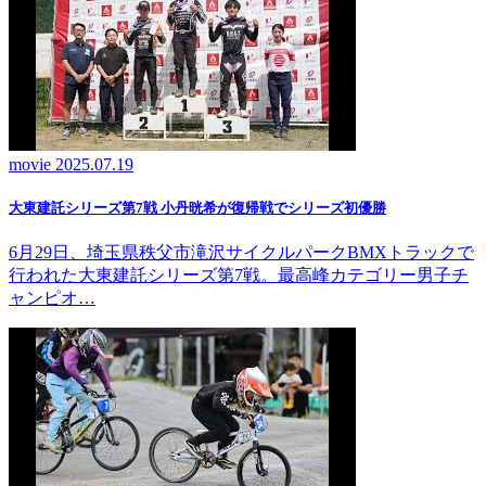
movie
2025.07.19
大東建託シリーズ第7戦 ⼩丹晄希が復帰戦でシリーズ初優勝
6月29日、埼玉県秩父市滝沢サイクルパークBMXトラックで
行われた大東建託シリーズ第7戦。最高峰カテゴリー男子チ
ャンピオ…