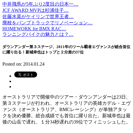
中井飛馬が5年ぶり2度目の日本一…
JCF AWARD MVPは杉浦佳子…
佐藤水菜がケイリンで世界王者…
廃校をパンプトラックでリノベーション…
HOMEWORK for BMX RAC…
ランニングバイクの魅力とは？…
ダウンアンダー第３ステージ、2011年のツール覇者エヴァンスが総合首位
に躍り出る！新城幸也はトップと２分差の37位
Posted on: 2014.01.24
オーストラリアで開催中のツアー・ダウンアンダーは23日、
第３ステージが行われ、オーストラリアの英雄カデル・エヴ
ァンス（オーストラリア、BMCレーシング）が単独アタッ
クを決め優勝。総合成績でも首位に躍り出た。新城幸也は最
後の山岳で遅れ、１分34秒遅れの39位でフィニッシュした。