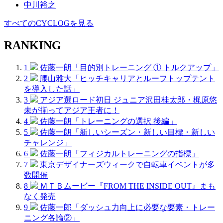
中川裕之
すべてのCYCLOGを見る
RANKING
1
佐藤一朗「目的別トレーニング ① トルクアップ」
2
腰山雅大「ヒッチキャリアとルーフトップテント
を導入した話」
3
アジア選ロード初日 ジュニア沢田桂太郎・梶原悠
未が揃ってアジア王者に！
4
佐藤一朗「トレーニングの選択 後編」
5
佐藤一朗「新しいシーズン・新しい目標・新しい
チャレンジ」
6
佐藤一朗「フィジカルトレーニングの指標」
7
東京デザイナーズウィークで自転車イベントが多
数開催
8
ＭＴＢムービー『FROM THE INSIDE OUT』まも
なく発売
9
佐藤一郎「ダッシュ力向上に必要な要素・トレー
ニング各論②」