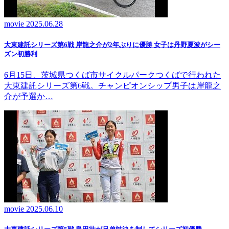
movie
2025.06.28
大東建託シリーズ第6戦 岸龍之介が2年ぶりに優勝 女子は丹野夏波がシー
ズン初勝利
6月15日、茨城県つくば市サイクルパークつくばで行われた
大東建託シリーズ第6戦。チャンピオンシップ男子は岸龍之
介が予選か…
movie
2025.06.10