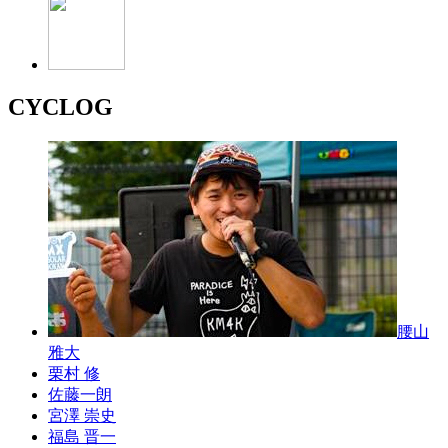
CYCLOG
腰山
雅大
栗村 修
佐藤一朗
宮澤 崇史
福島 晋一