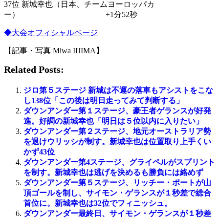
37位 新城幸也（日本、チームヨーロッパカ
ー） +1分52秒
◆大会オフィシャルページ
【記事・写真 Miwa IIJIMA】
Related Posts:
ジロ第５ステージ 新城は不運の落車もアシストをこな
し138位「この後は明日走ってみて判断する」
ダウンアンダー第１ステージ、豪王者ゲランスが好発
進。好調の新城幸也「明日は５位以内に入りたい」
ダウンアンダー第２ステージ、地元オーストラリア勢
を退けウリッシが制す。新城幸也は位置取り上手くい
かず43位
ダウンアンダー第4ステージ、グライペルがスプリント
を制す。新城幸也は逃げを決めるも勝負には絡めず
ダウンアンダー第５ステージ、リッチー・ポートが山
頂ゴールを制し、サイモン・ゲランスが１秒差で総合
首位に。新城幸也は32位でフィニッシュ。
ダウンアンダー最終日、サイモン・ゲランスが１秒差