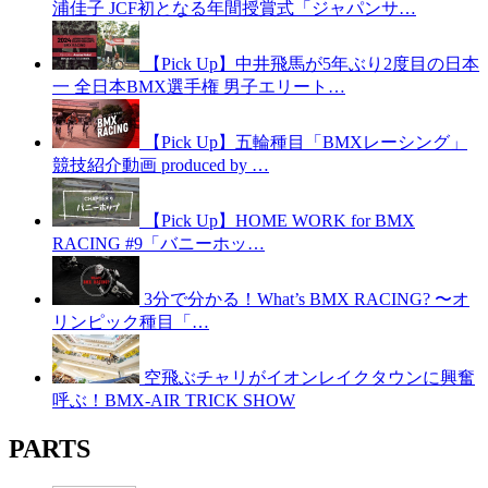
浦佳子 JCF初となる年間授賞式「ジャパンサ…
【Pick Up】中井飛馬が5年ぶり2度目の日本
一 全日本BMX選手権 男子エリート…
【Pick Up】五輪種目「BMXレーシング」
競技紹介動画 produced by …
【Pick Up】HOME WORK for BMX
RACING #9「バニーホッ…
3分で分かる！What’s BMX RACING? 〜オ
リンピック種目「…
空飛ぶチャリがイオンレイクタウンに興奮
呼ぶ！BMX-AIR TRICK SHOW
PARTS