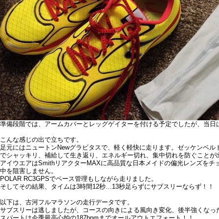
準備段階では、アームカバーとレッグゲイターを付ける予定でしたが、当日
こんな感じの出で立ちです。
足元にはニュートンNewグラビタスで、軽く軽快に走ります。ゼッケンベル
でシャッキリ、補給して生き返り、エネルギー切れ、集中切れを防ぐことが
アイウエアはSmithリアクターMAXに高品質な日本メイドの偏光レンズ
中を阻害しません。
POLAR RC3GPSでペース管理もしながら走りました。
そしてその結果、タイムは3時間12秒…13秒足らずにサブスリーならず！！
以下は、古河フルマラソンの走行データです。
サブスリーは逃しましたが、コースの向きによる風向き変化、後半強くなった
スパートは今季最高心拍の187bpmまでオールアウトエフォート！！