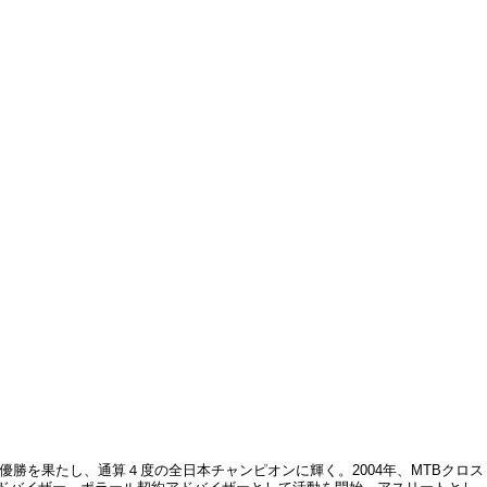
権優勝を果たし、通算４度の全日本チャンピオンに輝く。2004年、MTBクロス