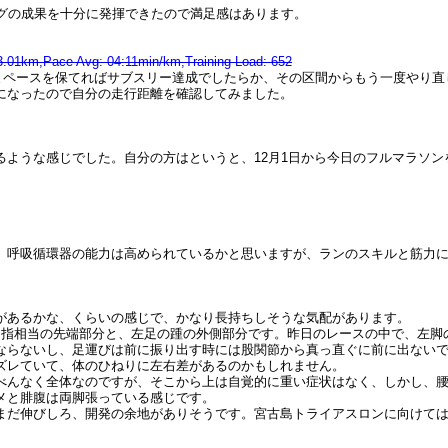
グの成果を十分に発揮できたので満足感はあります。
43.01km,Pace Avg: 04:11min/km,Training Load: 652
ちょっとペースを保てればサブスリー達成でしたらか、その区間からもう一度や
になったので自分の走行距離を確認してみました。
うな感じでした。自分の方はというと、12月1日から今日のフルマラソンを入れ
、呼吸循環器の能力は高められているかと思いますが、ランのスキルと筋力
があるかな、くらいの感じで、かなり長持ちしそうな気配があります。
中指相当の先端部分と、左足の踵の外側部分です。昨日のレースの中で、左脚
ならないし、足運びは前に振り出す時には股関節から真っ直ぐに前に出ない
ズレていて、体のひねりに左右差があるのかもしれません。
べんなく全体なのですが、そこから上は自覚的に重い症状はなく、しかし、
メと腓腹は両脚張っている感じです。
まだ伸びしろ、開発の余地がありそうです。宮古島トライアスロンに向けて