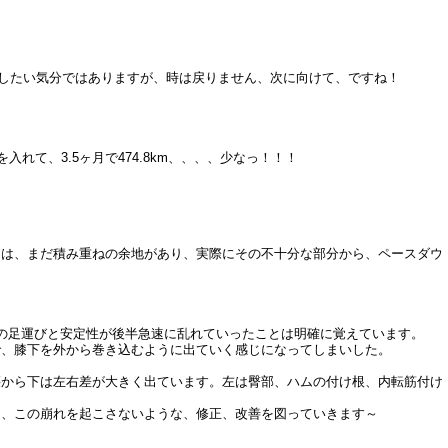
り直したい気分ではありますが、時は戻りません、次に向けて、ですね！
て、3.5ヶ月で474.8km、、、、少なっ！！！
には、まだ積み重ねの余地があり、実際にその不十分な部分から、ペースダウ
の足運びと安定性が後半急速に乱れていったことは明確に覚えています。
で、膝下を外から巻き込むように出ていく感じになってしまいした。
腰から下は左右差が大きく出ています。左は臀部、ハムの付け根、内転筋付け
は、この崩れを起こさないような、修正、改善を図っていきます～