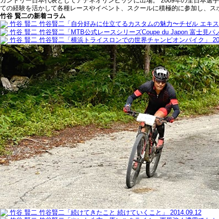
カントリー日本代表としてアテネオリンピックに出場。 2009年の全日本
ての経験を活かして各種レースやイベント、スクールに積極的に参加し、スポ
竹谷 賢二の新着コラム
竹谷 賢二
竹谷賢二「自分好みに仕立てるカスタムの魅力〜チゼル エキ
竹谷 賢二
竹谷賢二「MTB公式レースシリーズCoupe du Japon 富士
竹谷 賢二
竹谷賢二「横浜トライスロンでの世界チャンピオンバイク」
20
竹谷 賢二
竹谷賢二「続けてきたこと 続けていくこと」
2014.09.12