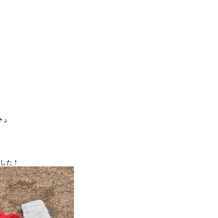
ト」
ました！