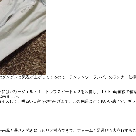
はグングンと気温が上がってくるので、ランシャツ、ランパンのランナー仕
トにはパワージェルｘ４、トップスピードｘ２を装備し、１０km毎前後の補
出来ました。
をチョイスして、明るい日射をやわらげます。この色調はとてもいい感じで、ギ
南風と暑さと乾きにもわりと対応できて、フォームも足運びも大崩れすること