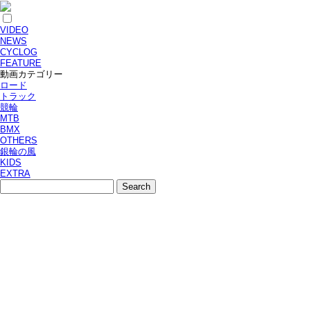
VIDEO
NEWS
CYCLOG
FEATURE
動画カテゴリー
ロード
トラック
競輪
MTB
BMX
OTHERS
銀輪の風
KIDS
EXTRA