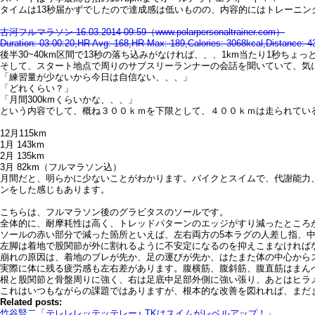
タイムは13秒届かずでしたので達成感は低いものの、内容的にはトレーニン
古河フルマラソン 16.03.2014 09:59（www.polarpersonaltrainer.com）
Duration: 03:00:20,HR Avg: 168,HR Max: 189,Calories: 3068kcal,Distance: 
後半30~40km区間で13秒の落ち込みがなければ、、、1km当たり1秒
そして、スタート地点で周りのサブスリーランナーの会話を聞いていて、気
「練習量が少ないから今日は自信ない、、、」
「どれくらい？」
「月間300kmくらいかな、、、」
という内容でして、概ね３００ｋｍを下限として、４００ｋｍは走られているよ
12月115km
1月 143km
2月 135km
3月 82km（フルマラソン込）
月間だと、明らかに少ないことがわかります。バイクとスイムで、代謝能力
ンをした感じもあります。
こちらは、フルマラソン後のグラビタスのソールです。
全体的に、耐摩耗性は高く、トレッドパターンのエッジがすり減ったところ
ソールの赤い部分で減った箇所といえば、左右両方の5本ラグの人差し指、
左脚は着地で股関節が外に割れるように不安定になるのを抑えこまなければ
崩れの原因は、着地のブレが先か、足の運びが先か、はたまた体の中心から
実際に体に残る疲労感も左右差があります。腹横筋、腹斜筋、腹直筋はまん
根と股関節と骨盤周りに強く、右は足底中足部外側に強い張り、あとはヒラ
これはいつもながらの課題ではありますが、根本的な改善を図れれば、まだ
Related posts:
竹谷賢二「テレレレッテッテレー♪ TKはスイムがレベルアップ！」