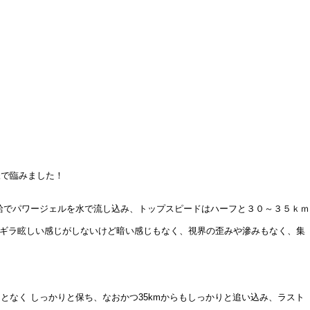
様で臨みました！
給でパワージェルを水で流し込み、トップスピードはハーフと３０～３５ｋｍ
ラギラ眩しい感じがしないけど暗い感じもなく、視界の歪みや滲みもなく、集
なく しっかりと保ち、なおかつ35kmからもしっかりと追い込み、ラスト