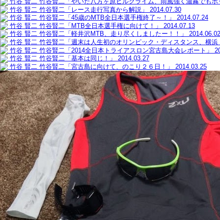
竹谷 賢二
竹谷賢二「やいた八方ヶ原ヒルクライム、雨風強く濃霧でもホ
竹谷 賢二
竹谷賢二「レース走行写真から解説」
2014.07.30
竹谷 賢二
竹谷賢二「45歳のMTB全日本選手権終了～！」
2014.07.24
竹谷 賢二
竹谷賢二「MTB全日本選手権に向けて！」
2014.07.13
竹谷 賢二
竹谷賢二「軽井沢MTB、走り尽くしましたー！！」
2014.06.0
竹谷 賢二
竹谷賢二「週末は人生初のオリンピック・ディスタンス、横浜
竹谷 賢二
竹谷賢二「2014全日本トライアスロン宮古島大会レポート」
2
竹谷 賢二
竹谷賢二「基本は同じ！」
2014.03.27
竹谷 賢二
竹谷賢二「宮古島に向けて、のこり２６日！」
2014.03.25