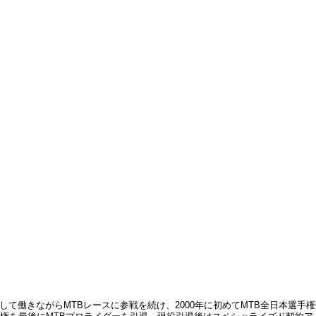
として働きながらMTBレースに参戦を続け、2000年に初めてMTB全日本選手