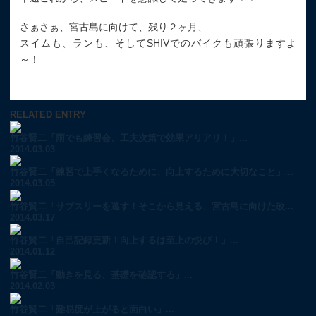
さぁさぁ、宮古島に向けて、残り２ヶ月、
スイムも、ランも、そしてSHIVでのバイクも頑張りますよ
～！
RELATED ENTRY
竹谷賢二「雨でも練習会、工夫次第で効果アリアリ！」...
2014.03.03
竹谷賢二「練習で上手くなるために、向上するために大切なこと」...
2014.03.05
竹谷賢二「サブスリーを逃す！そこから見える、宮古島に向けた改...
2014.03.17
竹谷賢二「自己記録更新！向上するは至上の悦び！」...
2014.01.12
竹谷賢二「動きを見る、基礎を確認する」...
2014.02.03
竹谷賢二「難易度が上がると面白い」...