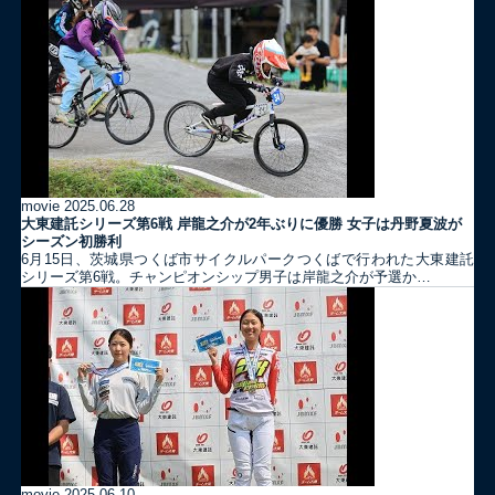
movie
2025.06.28
大東建託シリーズ第6戦 岸龍之介が2年ぶりに優勝 女子は丹野夏波が
シーズン初勝利
6月15日、茨城県つくば市サイクルパークつくばで行われた大東建託
シリーズ第6戦。チャンピオンシップ男子は岸龍之介が予選か…
movie
2025.06.10