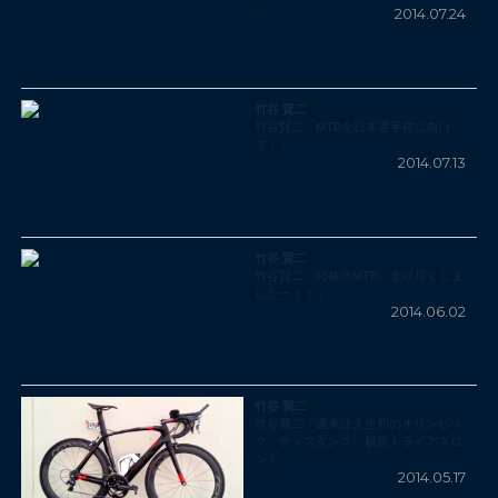
2014.07.24
竹谷 賢二
竹谷賢二「MTB全日本選手権に向け
て！」
2014.07.13
竹谷 賢二
竹谷賢二「軽井沢MTB、走り尽くしま
したー！！」
2014.06.02
竹谷 賢二
竹谷賢二「週末は人生初のオリンピッ
ク・ディスタンス、横浜トライアスロ
ン！」
2014.05.17