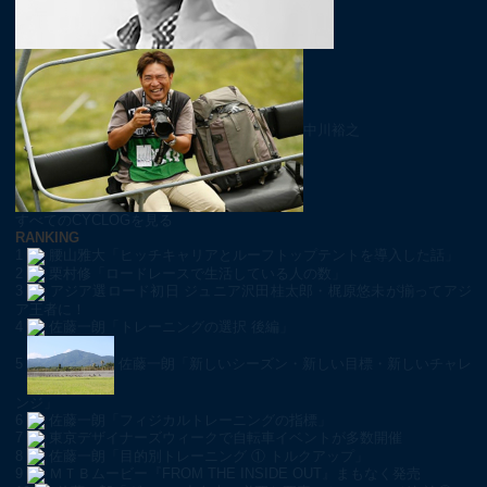
中川裕之
すべてのCYCLOGを見る
RANKING
1
腰山雅大「ヒッチキャリアとルーフトップテントを導入した話」
2
栗村修「ロードレースで生活している人の数」
3
アジア選ロード初日 ジュニア沢田桂太郎・梶原悠未が揃ってアジ
ア王者に！
4
佐藤一朗「トレーニングの選択 後編」
5
佐藤一朗「新しいシーズン・新しい目標・新しいチャレ
ンジ」
6
佐藤一朗「フィジカルトレーニングの指標」
7
東京デザイナーズウィークで自転車イベントが多数開催
8
佐藤一朗「目的別トレーニング ① トルクアップ」
9
ＭＴＢムービー『FROM THE INSIDE OUT』まもなく発売