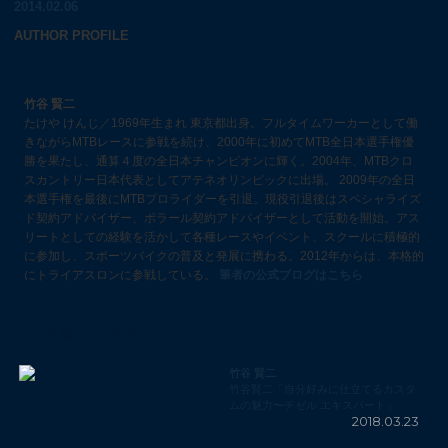
2014.02.06
AUTHOR PROFILE
竹谷 賢二
たけや けんじ／1969年生まれ 東京都出身。フルタイムワーカーとして働
きながらMTBレースに参戦を続け、2000年に初めてMTB全日本選手権優
勝を果たし、通算４度の全日本チャンピオンに輝く。2004年、MTBクロ
スカントリー日本代表としてアテネオリンピックに出場。 2009年の全日
本選手権を最後にMTBプロライダーを引退。現役引退後はスペシャライズ
ド契約アドバイザー、ポラール契約アドバイザーとして活動を開始。アス
リートとしての経験を活かして各種レースやイベント、スクールに積極的
に参加し、スポーツバイクの普及と発展に携わる。2012年からは、本格的
にトライアスロンに参戦している。
筆者の公式ブログはこちら
竹谷 賢二の新着コラム
竹谷 賢二
竹谷賢二「自分好みに仕立てるカスタ
ムの魅力〜チゼル エキスパート」
2018.03.23