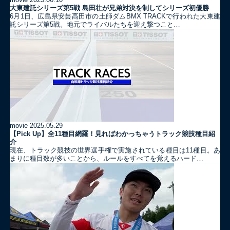
大東建託シリーズ第5戦 島田壮が兄弟対決を制してシリーズ初優勝
6月1日、広島県安芸高田市の土師ダムBMX TRACKで行われた大東建
託シリーズ第5戦。地元でライバルたちを迎え撃つこと…
movie
2025.05.29
【Pick Up】全11種目網羅！見ればわかっちゃうトラック競技種目紹
介
現在、トラック競技の世界選手権で実施されている種目は11種目。あ
まりに種目数が多いことから、ルールをすべてを覚えるハード…