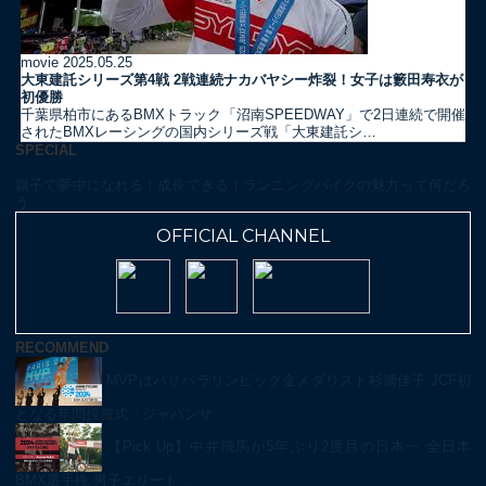
movie
2025.05.25
大東建託シリーズ第4戦 2戦連続ナカバヤシー炸裂！女子は籔田寿衣が
初優勝
千葉県柏市にあるBMXトラック「沼南SPEEDWAY」で2日連続で開催
されたBMXレーシングの国内シリーズ戦「大東建託シ…
SPECIAL
親子で夢中になれる！成長できる！ランニングバイクの魅力って何だろ
う
OFFICIAL CHANNEL
RECOMMEND
MVPはパリパラリンピック金メダリスト杉浦佳子 JCF初
となる年間授賞式「ジャパンサ…
【Pick Up】中井飛馬が5年ぶり2度目の日本一 全日本
BMX選手権 男子エリート…