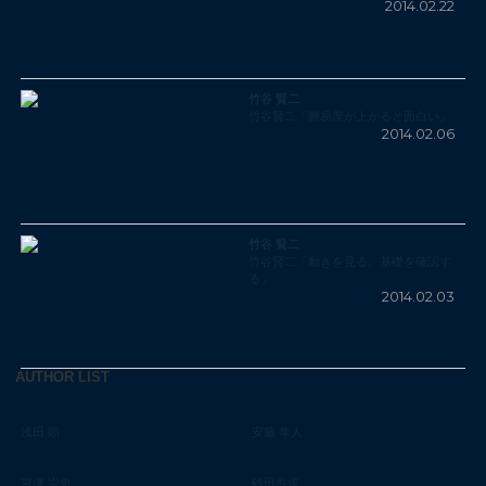
2014.02.22
竹谷 賢二
竹谷賢二「難易度が上がると面白い」
2014.02.06
竹谷 賢二
竹谷賢二「動きを見る、基礎を確認す
る」
2014.02.03
AUTHOR LIST
浅田 顕
安藤 隼人
宮澤 崇史
砂田弓弦