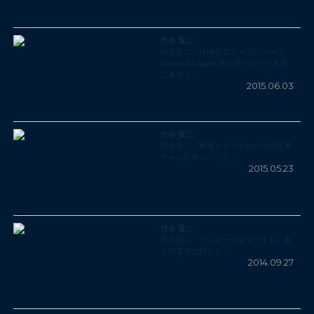
竹谷 賢二
竹谷賢二「MTB公式レースシリーズ
Coupe du Japon 富士見パノラマ大会
に参加！」
2015.06.03
竹谷 賢二
竹谷賢二「横浜トライスロンでの世界
チャンピオンバイク」
2015.05.23
竹谷 賢二
竹谷賢二「オンロードもダートも、走
りの基本は同じ！」
2014.09.27