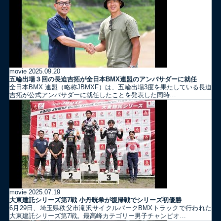
movie
2025.09.20
五輪出場３回の長迫吉拓が全日本BMX連盟のアンバサダーに就任
全日本BMX 連盟（略称JBMXF）は、五輪出場3度を果たしている長迫
吉拓が公式アンバサダーに就任したことを発表した同時…
movie
2025.07.19
大東建託シリーズ第7戦 ⼩丹晄希が復帰戦でシリーズ初優勝
6月29日、埼玉県秩父市滝沢サイクルパークBMXトラックで行われた
大東建託シリーズ第7戦。最高峰カテゴリー男子チャンピオ…