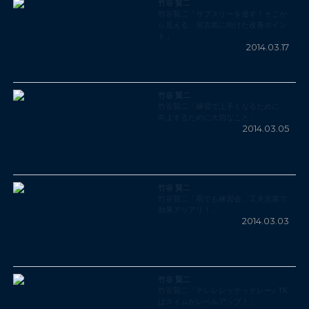
竹谷 賢二
竹谷賢二「サブスリーを逃す！そこか
ら見える、宮古島に向けた改善ポイン
ト」
2014.03.17
竹谷 賢二
竹谷賢二「練習で上手くなるために、
向上するために大切なこと」
2014.03.05
竹谷 賢二
竹谷賢二「雨でも練習会、工夫次第で
効果アリアリ！」
2014.03.03
竹谷 賢二
竹谷賢二「テレレレッテッテレー♪ TK
はスイムがレベルアップ！」