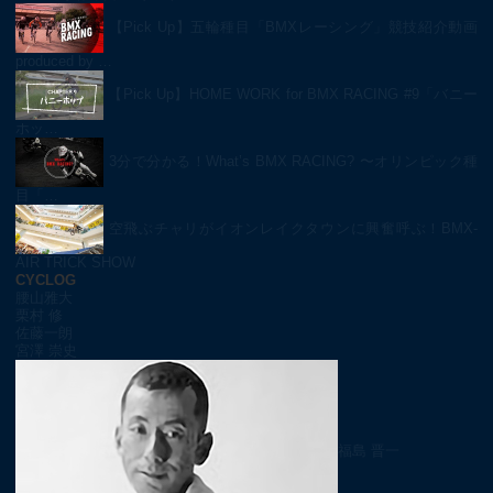
【Pick Up】五輪種目「BMXレーシング」競技紹介動画
produced by …
【Pick Up】HOME WORK for BMX RACING #9「バニー
ホッ…
3分で分かる！What’s BMX RACING? 〜オリンピック種
目「…
空飛ぶチャリがイオンレイクタウンに興奮呼ぶ！BMX-
AIR TRICK SHOW
CYCLOG
腰山雅大
栗村 修
佐藤一朗
宮澤 崇史
福島 晋一