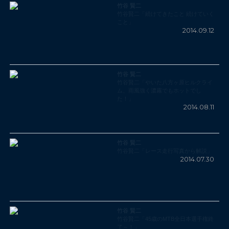
竹谷 賢二
竹谷賢二「続けてきたこと 続けていく
こと」
2014.09.12
竹谷 賢二
竹谷賢二「やいた八方ヶ原ヒルクライ
ム、雨風強く濃霧でもホットでし
た！」
2014.08.11
竹谷 賢二
竹谷賢二「レース走行写真から解説」
2014.07.30
竹谷 賢二
竹谷賢二「45歳のMTB全日本選手権終
了～！」