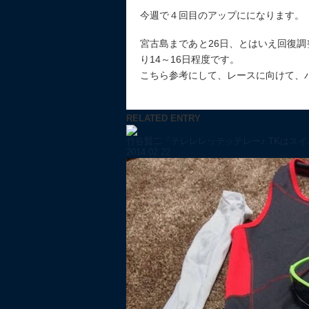
今週で４回目のアップにになります。
宮古島まであと26日、とはいえ回復
り14～16日程度です。
こちら参考にして、レースに向けて、
RELATED ENTRY
竹谷賢二「テレレレッテッテレー♪ TKはスイム
2014.02.22