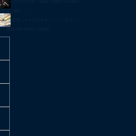
3分で分かる！What’s BMX RACING?
ンピック種目「…
空飛ぶチャリがイオンレイクタウンに
BMX-AIR TRICK SHOW