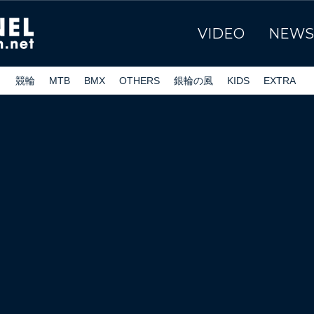
VIDEO
NEWS
ク
競輪
MTB
BMX
OTHERS
銀輪の風
KIDS
EXTRA