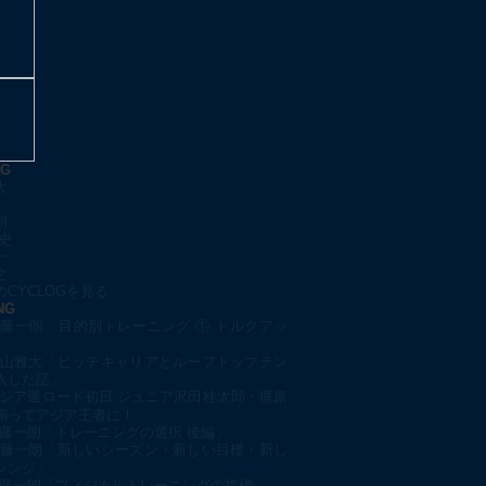
OG
大
朗
史
一
之
CYCLOGを見る
NG
藤一朗「目的別トレーニング ① トルクアッ
山雅大「ヒッチキャリアとルーフトップテン
入した話」
ジア選ロード初日 ジュニア沢田桂太郎・梶原
揃ってアジア王者に！
藤一朗「トレーニングの選択 後編」
藤一朗「新しいシーズン・新しい目標・新し
レンジ」
藤一朗「フィジカルトレーニングの指標」