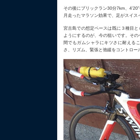
その後にブリックラン30分7km、4’2
月走ったマラソン効果で、足がスイスイ
宮古島での想定ペースは既に３種目と
ようにするのが、今の狙いです。その
間でもガムシャラにキツさに耐える
さ、リズム、緊張と弛緩をコントロー