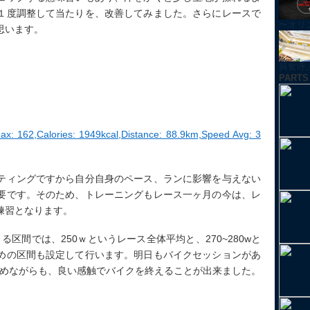
１度調整して当たりを、改善してみました。さらにレースで
〜オリ
思います。
興奮呼ぶ！
PARTS
ax: 162,Calories: 1949kcal,Distance: 88.9km,Speed Avg: 3
ティングですから自分自身のペース、ランに影響を与えない
要です。そのため、トレーニングもレース一ヶ月の今は、レ
練習となります。
る区間では、250ｗというレース全体平均と、270~280wと
めの区間も設定して行います。明日もバイクセッションがあ
えめながらも、良い感触でバイクを終えることが出来ました。