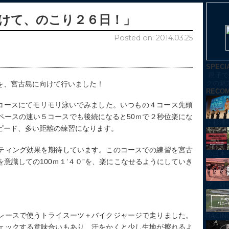
けて、のこり２６日！」
Posted on: 2014.03.25
SPECI
親子で
クの魅
を、宮古島に向けて行いました！
RECO
５コースにてモリモリ泳いでみました。いつもの４コース先頭
ペースの速い５コースでも後続になると50ｍで２秒位楽にな
ト杉浦
ピード、多い距離の練習になります。
ティング効果を期待しています。このコースでの練習を宮古
の日本
意識しての100ｍ１’４０”を、楽にこなせるようにしていき
グ」競技紹
レースで使うトライスーツ＋バイクジャージで走りました。
RACI
ェックする意味合いもあり、汗をかくと少し生地が擦れるよ