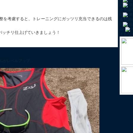
7
佐
グ各論
8
東
調整を考慮すると、トレーニングにガッツリ充当できるのは残
多数開
9
佐
10
バッチリ仕上げていきましょう！
まもな
がレベルアップ...