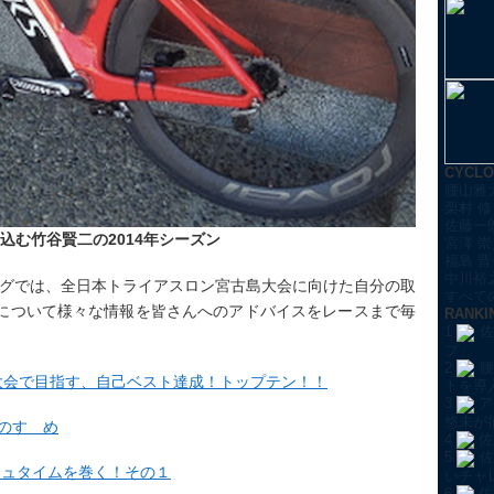
CYCL
腰山雅
栗村 修
佐藤一
打ち込む竹谷賢二の2014年シーズン
宮澤 崇
福島 晋
中川裕
式ブログでは、全日本トライアスロン宮古島大会に向けた自分の取
すべての
について様々な情報を皆さんへのアドバイスをレースまで毎
RANKI
1
佐
プ」
2
腰
大会で目指す、自己ベスト達成！トップテン！！
トを導
3
ア
悠未が
グのすゝめ
4
佐
5
佐
シュタイムを巻く！その１
いチャ
6
佐