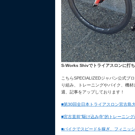
S-Works Shivでトライアスロンに
こちらSPECIALIZEDジャパン公
り組み、トレーニングやバイク、機材
週、記事をアップしております！
■第30回全日本トライアスロン宮古島
■宮古直前”駆け込み寺”的トレーニン
■バイクでスピードを稼ぎ、フィニッ