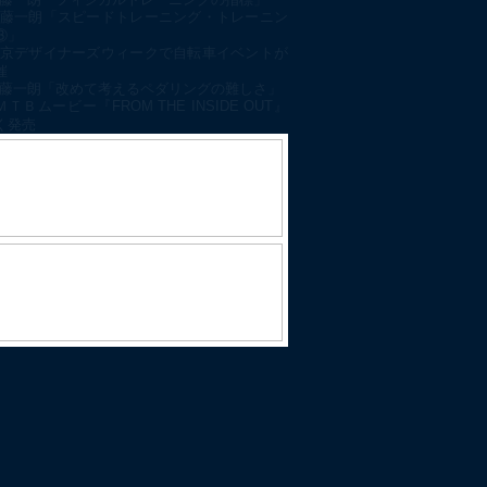
藤一朗「スピードトレーニング・トレーニン
③」
京デザイナーズウィークで自転車イベントが
催
藤一朗「改めて考えるペダリングの難しさ」
ＭＴＢムービー『FROM THE INSIDE OUT』
く発売