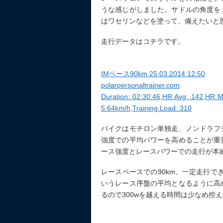
うな感じがしました。サドルの角度を
はワセリンなどを塗って、備えたいと
走行データはコチラです。
IMペース90km 25.03.2014 12:50
polarpersonaltrainer.com
Duration: 02:30:46,HR Avg: 142,HR M
5.64km/h,Training Load: 310
バイクはモチロン単独走、ノンドラフ
強度での平均パワーを高めることが重
ース強度とレースパワーでの走行が本
レースペースでの90km、一定走行でき
いうレース序盤の平均となるように高
るので300wを越える時間は少なめ控