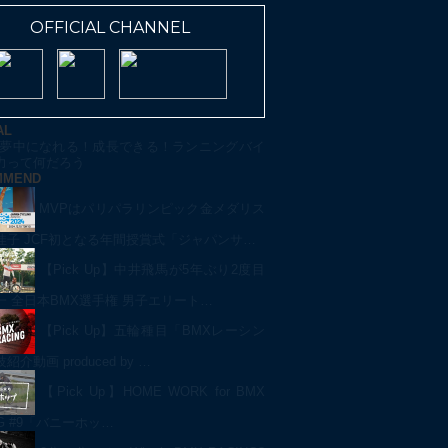
OFFICIAL CHANNEL
AL
夢中になれる！成長できる！ランニングバイ
力って何だろう
MMEND
MVPはパリパラリンピック金メダリス
佳子 JCF初となる年間授賞式「ジャパンサ…
【Pick Up】中井飛馬が5年ぶり2度目
一 全日本BMX選手権 男子エリート…
【Pick Up】五輪種目「BMXレーシン
介動画 produced by …
【Pick Up】HOME WORK for BMX
NG #9「バニーホッ…