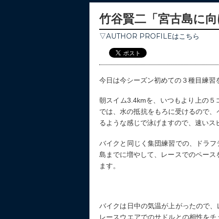
竹谷賢二「宮古島に向
▽AUTHOR PROFILEはこちら
今日は今シーズン初めての３種目練習
朝スイム3.4kmを、いつもより上の
では、水の抵抗をもろに受けるので、
るような感じで泳げますので、速いス
バイクと同じく集団練習での、ドラフ
島までに増やして、レースでのペースを
ます。
バイクは日中の気温が上がったので、
レースウエアでのサドルとの相性をチ