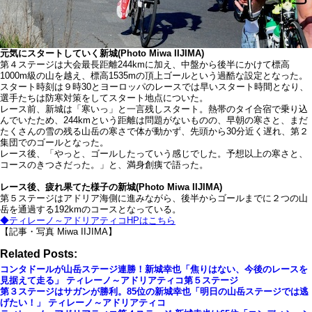
元気にスタートしていく新城(Photo Miwa IIJIMA)
第４ステージは大会最長距離244kmに加え、中盤から後半にかけて標高
1000m級の山を越え、標高1535mの頂上ゴールという過酷な設定となった。
スタート時刻は９時30とヨーロッパのレースでは早いスタート時間となり、
選手たちは防寒対策をしてスタート地点についた。
レース前、新城は「寒いっ」と一言残しスタート。熱帯のタイ合宿で乗り込
んでいたため、244kmという距離は問題がないものの、早朝の寒さと、まだ
たくさんの雪の残る山岳の寒さで体が動かず、先頭から30分近く遅れ、第２
集団でのゴールとなった。
レース後、「やっと、ゴールしたっていう感じでした。予想以上の寒さと、
コースのきつさだった。」と、満身創痍で語った。
レース後、疲れ果てた様子の新城(Photo Miwa IIJIMA)
第５ステージはアドリア海側に進みながら、後半からゴールまでに２つの山
岳を通過する192kmのコースとなっている。
◆ティレーノ～アドリアティコHPはこちら
【記事・写真 Miwa IIJIMA】
Related Posts:
コンタドールが山岳ステージ連勝！新城幸也「焦りはない、今後のレースを
見据えて走る」 ティレーノ～アドリアティコ第５ステージ
第３ステージはサガンが勝利。85位の新城幸也「明日の山岳ステージでは逃
げたい！」 ティレーノ～アドリアティコ