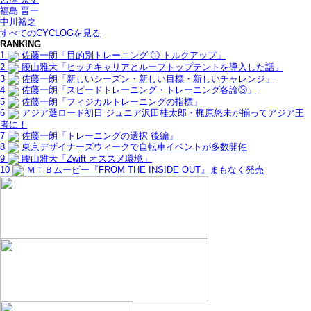
福島 晋一
中川裕之
すべてのCYCLOGを見る
RANKING
1
佐藤一朗「目的別トレーニング ① トルクアップ」
2
腰山雅大「ヒッチキャリアとルーフトップテントを導入した話」
3
佐藤一朗「新しいシーズン・新しい目標・新しいチャレンジ」
4
佐藤一朗「スピードトレーニング・トレーニング各論③」
5
佐藤一朗「フィジカルトレーニングの指標」
6
アジア選ロード初日 ジュニア沢田桂太郎・梶原悠未が揃ってアジア王
者に！
7
佐藤一朗「トレーニングの選択 後編」
8
東京デザイナーズウィークで自転車イベントが多数開催
9
腰山雅大「Zwift オススメ環境」
10
ＭＴＢムービー『FROM THE INSIDE OUT』まもなく発売