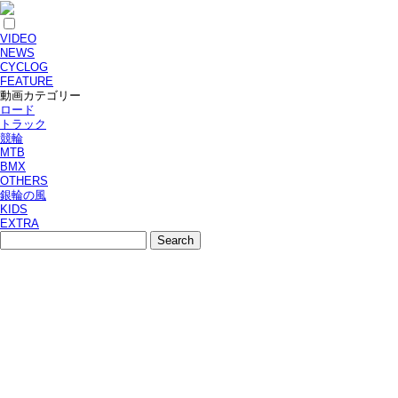
VIDEO
NEWS
CYCLOG
FEATURE
動画カテゴリー
ロード
トラック
競輪
MTB
BMX
OTHERS
銀輪の風
KIDS
EXTRA