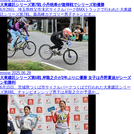
大東建託シリーズ第7戦 ⼩丹晄希が復帰戦でシリーズ初優勝
6月29日、埼玉県秩父市滝沢サイクルパークBMXトラックで行われた大東建
託シリーズ第7戦。最高峰カテゴリー男子チャンピオ…
movie
2025.06.28
大東建託シリーズ第6戦 岸龍之介が2年ぶりに優勝 女子は丹野夏波がシーズ
ン初勝利
6月15日、茨城県つくば市サイクルパークつくばで行われた大東建託シリー
ズ第6戦。チャンピオンシップ男子は岸龍之介が予選か…