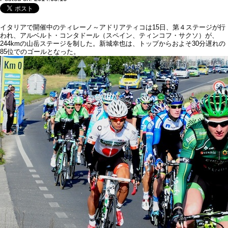
イタリアで開催中のティレーノ～アドリアティコは15日、第４ステージが行
われ、アルベルト・コンタドール（スペイン、ティンコフ・サクソ）が、
244kmの山岳ステージを制した。新城幸也は、トップからおよそ30分遅れの
85位でのゴールとなった。