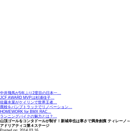
中井飛馬が5年ぶり2度目の日本一…
JCF AWARD MVPは杉浦佳子…
佐藤水菜がケイリンで世界王者…
廃校をパンプトラックでリノベーション…
HOMEWORK for BMX RAC…
ランニングバイクの魅力とは？…
山頂ゴールをコンタドールが制す！新城幸也は寒さで満身創痍 ティレーノ～
アドリアティコ第４ステージ
Posted on: 2014.03.16