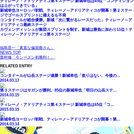
ティレーノ・アドリアティコ第４ステージ 新城幸也は65位「コンディション
は上がってきている」
新城幸也ヨーロッパ初戦、ティレーノ～アドリアティコが開幕！第２ステー
ジでゴールスプリントに備えるも不発
コンタドールが総合優勝。新城「次に繋がるレースだった」ティレーノ～ア
ドリアティコ最終ステージ
カヴェンディッシュが集団スプリントを制す。新城は勝負に加わり11位！テ
ィレーノ～アドリアティコ第６ステージ
福島晋一「素直な偏屈爺さん」
NEWS TOP
栗村修「今シーズン初勝利！」
;
RELATED ENTRY
コンタドールが山岳ステージ連勝！新城幸也「焦りはない、今後の...
2014.03.17
第３ステージはサガンが勝利。85位の新城幸也「明日の山岳ステ...
2014.03.15
ティレーノ・アドリアティコ第４ステージ 新城幸也は65位「コ...
2015.03.15
新城幸也ヨーロッパ初戦、ティレーノ～アドリアティコが開幕！第...
2014.03.14