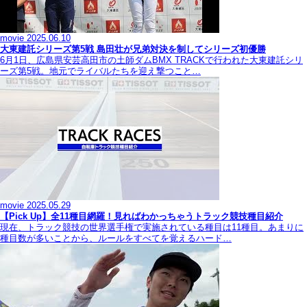
movie
2025.06.10
大東建託シリーズ第5戦 島田壮が兄弟対決を制してシリーズ初優勝
6月1日、広島県安芸高田市の土師ダムBMX TRACKで行われた大東建託シリ
ーズ第5戦。地元でライバルたちを迎え撃つこと…
movie
2025.05.29
【Pick Up】全11種目網羅！見ればわかっちゃうトラック競技種目紹介
現在、トラック競技の世界選手権で実施されている種目は11種目。あまりに
種目数が多いことから、ルールをすべてを覚えるハード…