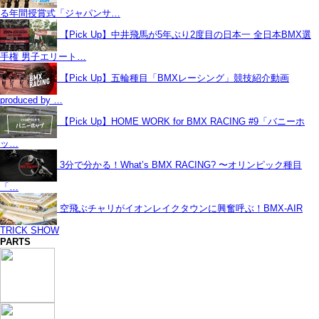
る年間授賞式「ジャパンサ…
【Pick Up】中井飛馬が5年ぶり2度目の日本一 全日本BMX選
手権 男子エリート…
【Pick Up】五輪種目「BMXレーシング」競技紹介動画
produced by …
【Pick Up】HOME WORK for BMX RACING #9「バニーホ
ッ…
3分で分かる！What’s BMX RACING? 〜オリンピック種目
「…
空飛ぶチャリがイオンレイクタウンに興奮呼ぶ！BMX-AIR
TRICK SHOW
PARTS