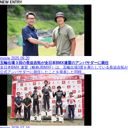
NEW ENTRY
movie
2025.09.20
五輪出場３回の長迫吉拓が全日本BMX連盟のアンバサダーに就任
全日本BMX 連盟（略称JBMXF）は、五輪出場3度を果たしている長迫吉拓が
公式アンバサダーに就任したことを発表した同時…
movie
2025.07.19