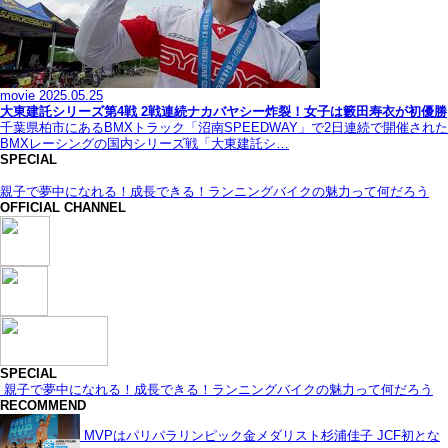
movie
2025.05.25
大東建託シリーズ第4戦 2戦連続ナカバヤシー炸裂！女子は籔田寿衣が初優勝
千葉県柏市にあるBMXトラック「沼南SPEEDWAY」で2日連続で開催された
BMXレーシングの国内シリーズ戦「大東建託シ…
SPECIAL
親子で夢中になれる！成長できる！ランニングバイクの魅力って何だろう
OFFICIAL CHANNEL
SPECIAL
親子で夢中になれる！成長できる！ランニングバイクの魅力って何だろう
RECOMMEND
MVPはパリパラリンピック金メダリスト杉浦佳子 JCF初とな