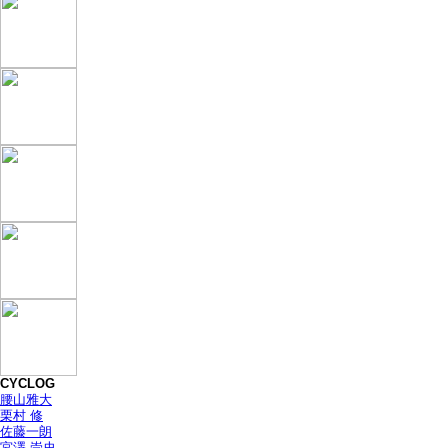
CYCLOG
腰山雅大
栗村 修
佐藤一朗
宮澤 崇史