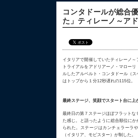
コンタドールが総合
た」ティレーノ～ア
イタリアで開催していたティレーノ～
トライアルをアドリアーノ・マローリ
ルしたアルベルト・コンタドール（ス
はトップから１分12秒遅れの115位。
最終ステージ、笑顔でスタート台に上がる新城(
最終日の第７ステージほぼフラットな
た感じ。と語ったように総合順位にか
られた。ステージはカンチェラーラ
（イタリア、モビスター）が制した。