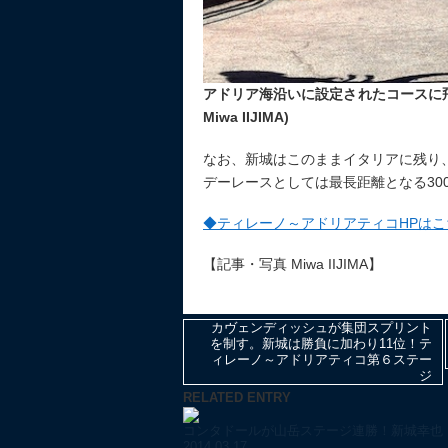
アドリア海沿いに設定されたコースに飛
Miwa IIJIMA)
なお、新城はこのままイタリアに残り、
デーレースとしては最長距離となる30
◆ティレーノ～アドリアティコHPはこ
【記事・写真 Miwa IIJIMA】
カヴェンディッシュが集団スプリント
を制す。新城は勝負に加わり11位！テ
ィレーノ～アドリアティコ第６ステー
ジ
RELATED ENTRY
コンタドールが山岳ステージ連勝！新城幸也「
2014.03.17