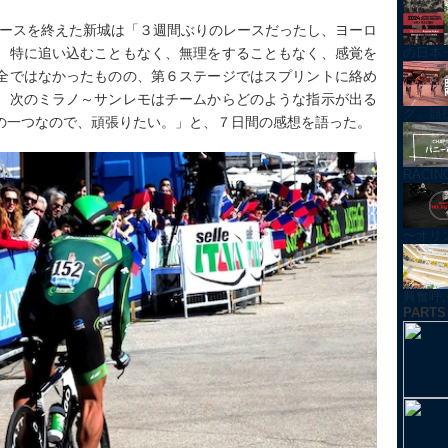
でレースを終えた新城は「３週間ぶりのレースだったし、ヨーロ
、特に追い込むこともなく、無理をすることもなく、感覚を
の日本
全ではなかったものの、第６ステージではスプリントに絡め
。次のミラノ～サンレモはチームからどのような指示が出る
グ」競技紹
の一つなので、頑張りたい。」と、７日間の感想を語った。
RACI
〜オリ
興奮呼ぶ！
PARTS