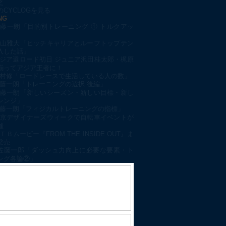
之
CYCLOGを見る
NG
藤一朗「目的別トレーニング ① トルクアッ
山雅大「ヒッチキャリアとルーフトップテン
入した話」
ジア選ロード初日 ジュニア沢田桂太郎・梶原
揃ってアジア王者に！
村修「ロードレースで生活している人の数」
藤一朗「トレーニングの選択 後編」
藤一朗「新しいシーズン・新しい目標・新し
レンジ」
藤一朗「フィジカルトレーニングの指標」
京デザイナーズウィークで自転車イベントが
催
ＴＢムービー『FROM THE INSIDE OUT』ま
発売
佐藤一郎「ダッシュ力向上に必要な要素・ト
ング各論②」