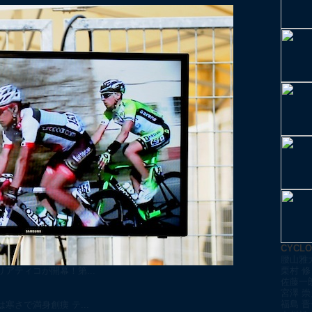
CYCL
腰山雅
アティコが開幕！第...
栗村 修
佐藤一
宮澤 崇
福島 晋
さで満身創痍 テ...