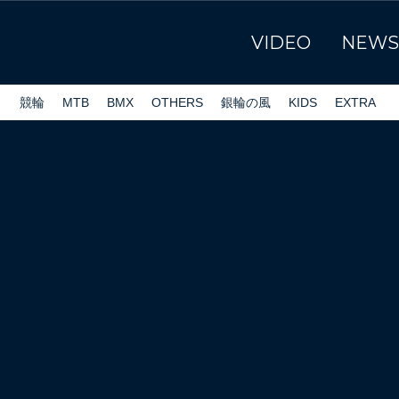
VIDEO
NEWS
ク
競輪
MTB
BMX
OTHERS
銀輪の風
KIDS
EXTRA