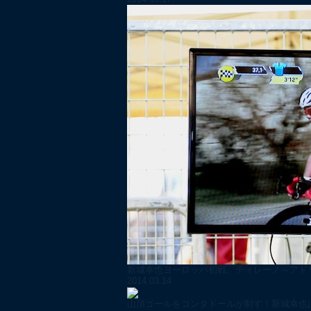
新城幸也ヨーロッパ初戦、ティレーノ～アドリ
2014.03.14
山頂ゴールをコンタドールが制す！新城幸也は寒