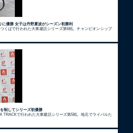
りに優勝 女子は丹野夏波がシーズン初勝利
クつくばで行われた大東建託シリーズ第6戦。チャンピオンシップ
決を制してシリーズ初優勝
X TRACKで行われた大東建託シリーズ第5戦。地元でライバルた