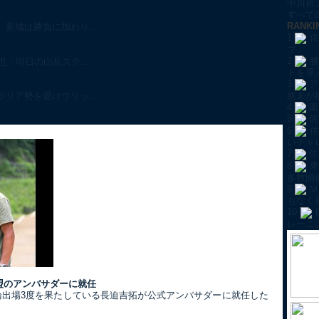
中川裕
すべての
RANKI
新城は勝負に加わり...
1
佐
プ」
2
腰
「明日の山岳ステ...
トを導
3
ア
悠未が
リア勢を退けウリッ...
4
栗
5
佐
6
佐
いチャ
7
佐
8
東
多数開
9
Ｍ
もなく
10
レーニ
盟のアンバサダーに就任
五輪出場3度を果たしている長迫吉拓が公式アンバサダーに就任した