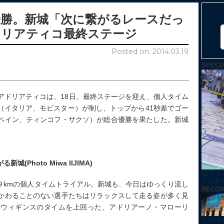
優勝。新城「次に繋がるレースだっ
ドリアティコ最終ステージ
Posted on: 2014.03.19
SPECI
アドリアティコは、18日、最終ステージを迎え、個人タイム
（イタリア、モビスター）が制し、トップから41秒差でゴー
ペイン、ティンコフ・サクソ）が総合優勝を果たした。新城
Photo Miwa IIJIMA)
親子で
クの魅
９kmの個人タイムトライアル。新城も、今日はゆっくり流し
RECO
かわることのない選手たちはリラックスして走る姿が多く見
やウィギンスのタイムを上回った、アドリアーノ・マローリ
ト杉浦