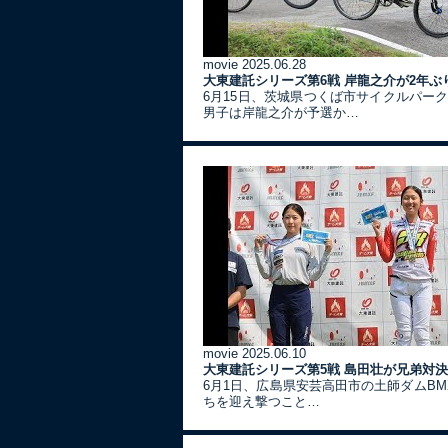
movie
2025.06.28
大東建託シリーズ第6戦 岸龍之介が2年ぶ
6月15日、茨城県つくば市サイクルパー
男子は岸龍之介が予選か…
movie
2025.06.10
大東建託シリーズ第5戦 島田壮が兄弟対
6月1日、広島県安芸高田市の土師ダムBM
ちを迎え撃つこと…