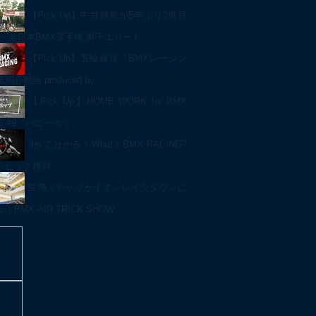
【Pick Up】中井飛馬が5年ぶり2度目
一 全日本BMX選手権 男子エリート…
【Pick Up】五輪種目「BMXレーシン
介動画 produced by …
【Pick Up】HOME WORK for BMX
NG #9「バニーホッ…
3分で分かる！What’s BMX RACING?
ンピック種目「…
空飛ぶチャリがイオンレイクタウンに
BMX-AIR TRICK SHOW