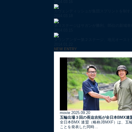
2014.03.16
カヴェンディッシュが集団スプリントを制す。
2014.03.18
第３ステージはサガンが勝利。85位の新城幸也
2014.03.15
ダウンアンダー第２ステージ、地元オーストラ
2014.01.22
NEW ENTRY
movie
2025.09.20
五輪出場３回の長迫吉拓が全日本BMX連
全日本BMX 連盟（略称JBMXF）は、
ことを発表した同時…