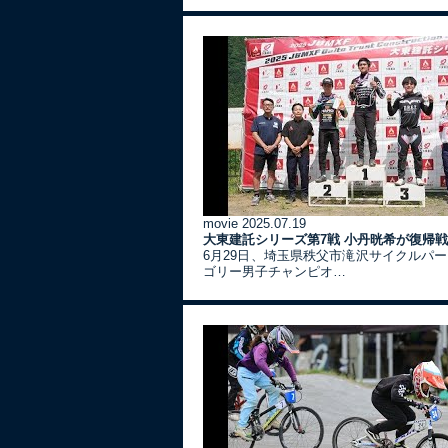
movie
2025.07.19
大東建託シリーズ第7戦 ⼩丹晄希が復帰
6月29日、埼玉県秩父市滝沢サイクルパ
ゴリー男子チャンピオ…