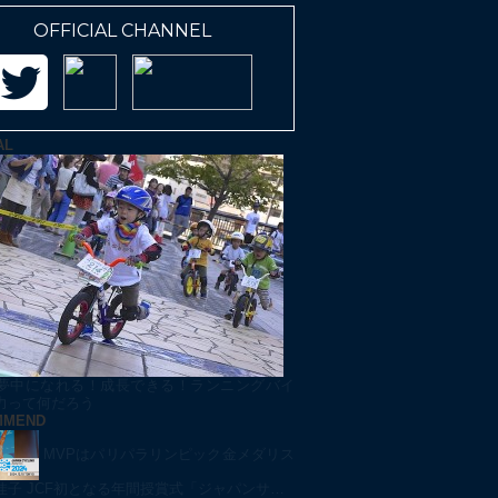
OFFICIAL CHANNEL
AL
夢中になれる！成長できる！ランニングバイ
力って何だろう
MMEND
MVPはパリパラリンピック金メダリス
佳子 JCF初となる年間授賞式「ジャパンサ…