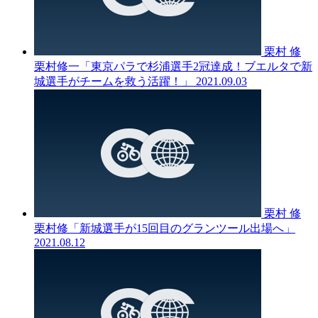
栗村 修
栗村修一「東京パラで杉浦選手2冠達成！ブエルタで新
城選手がチームを救う活躍！」
2021.09.03
栗村 修
栗村修「新城選手が15回目のグランツール出場へ」
2021.08.12