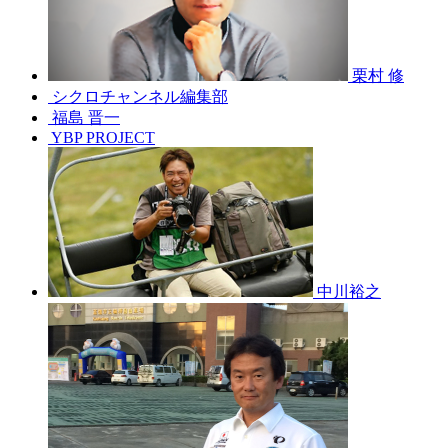
栗村 修
シクロチャンネル編集部
福島 晋一
YBP PROJECT
中川裕之