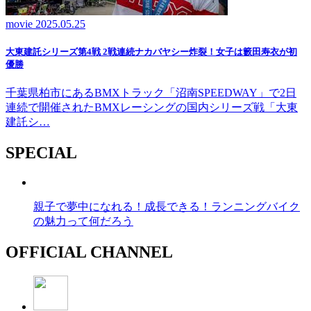
movie
2025.05.25
大東建託シリーズ第4戦 2戦連続ナカバヤシー炸裂！女子は籔田寿衣が初
優勝
千葉県柏市にあるBMXトラック「沼南SPEEDWAY」で2日
連続で開催されたBMXレーシングの国内シリーズ戦「大東
建託シ…
SPECIAL
親子で夢中になれる！成長できる！ランニングバイク
の魅力って何だろう
OFFICIAL CHANNEL