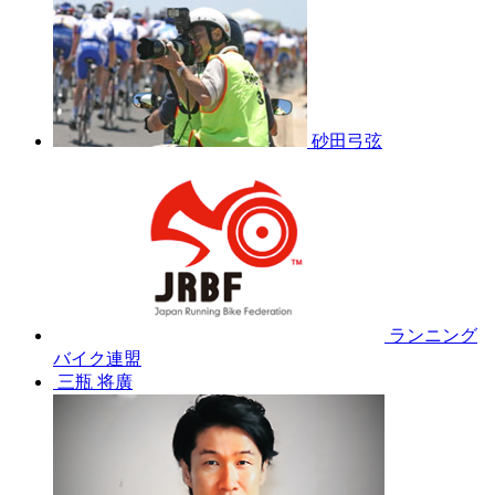
砂田弓弦
ランニング
バイク連盟
三瓶 将廣