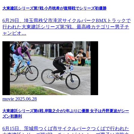
大東建託シリーズ第7戦 ⼩丹晄希が復帰戦でシリーズ初優勝
6月29日、埼玉県秩父市滝沢サイクルパークBMXトラックで
行われた大東建託シリーズ第7戦。最高峰カテゴリー男子チ
ャンピオ…
movie
2025.06.28
大東建託シリーズ第6戦 岸龍之介が2年ぶりに優勝 女子は丹野夏波がシー
ズン初勝利
6月15日、茨城県つくば市サイクルパークつくばで行われた