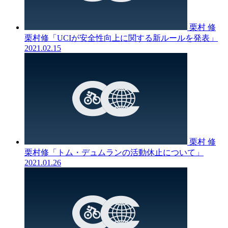
栗村 修
栗村修「UCIが安全性向上に関する新ルールを発表」
2021.02.15
栗村 修
栗村修「トム・デュムランの活動休止について」
2021.01.26