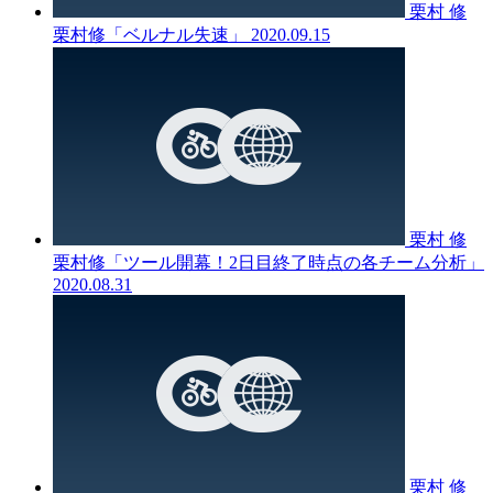
栗村 修
栗村修「ベルナル失速」
2020.09.15
栗村 修
栗村修「ツール開幕！2日目終了時点の各チーム分析」
2020.08.31
栗村 修