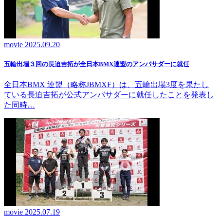
movie
2025.09.20
五輪出場３回の長迫吉拓が全日本BMX連盟のアンバサダーに就任
全日本BMX 連盟（略称JBMXF）は、五輪出場3度を果たし
ている長迫吉拓が公式アンバサダーに就任したことを発表し
た同時…
movie
2025.07.19