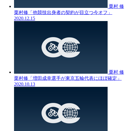
栗村 修
栗村修「他競技出身者の契約が目立つ今オフ」
2020.12.15
栗村 修
栗村修「増田成幸選手が東京五輪代表にほぼ確定」
2020.10.13