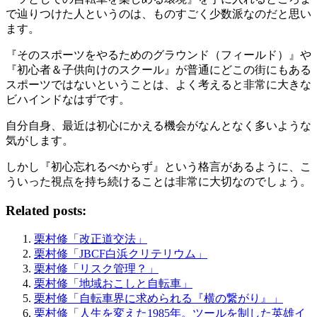
で辿りつけた人というのは、ものすごく少数派なのだと思い
ます。
『そのスポーツをやるためのグラウンド（フィールド）』や
『初心者＆子供向けのスクール』が普通にどこの街にもある
スポーツではないということは、よく考えると非常に大きな
ビハインドなはずです。
自分自身、最近は初心にかえる機会がなんとなく多いような
気がします。
しかし『初心忘れるべからず』という格言があるように、こ
ういった視点を持ち続けることは非常に大切なのでしょう。
Related posts:
栗村修「改正道交法」
栗村修「JBCF白浜クリテリウム」
栗村修「リスク管理？」
栗村修「地域おこしと自転車」
栗村修「自転車界に求められる『横の繋がり』」
栗村修「人生を変えた1985年。ツールを制した英雄イ