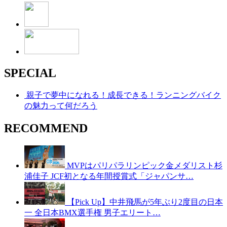
SPECIAL
親子で夢中になれる！成長できる！ランニングバイク
の魅力って何だろう
RECOMMEND
MVPはパリパラリンピック金メダリスト杉
浦佳子 JCF初となる年間授賞式「ジャパンサ…
【Pick Up】中井飛馬が5年ぶり2度目の日本
一 全日本BMX選手権 男子エリート…