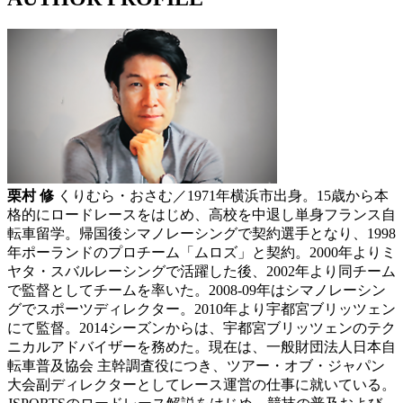
栗村 修
くりむら・おさむ／1971年横浜市出身。15歳から本
格的にロードレースをはじめ、高校を中退し単身フランス自
転車留学。帰国後シマノレーシングで契約選手となり、1998
年ポーランドのプロチーム「ムロズ」と契約。2000年よりミ
ヤタ・スバルレーシングで活躍した後、2002年より同チーム
で監督としてチームを率いた。2008-09年はシマノレーシン
グでスポーツディレクター。2010年より宇都宮ブリッツェン
にて監督。2014シーズンからは、宇都宮ブリッツェンのテク
ニカルアドバイザーを務めた。現在は、一般財団法人日本自
転車普及協会 主幹調査役につき、ツアー・オブ・ジャパン
大会副ディレクターとしてレース運営の仕事に就いている。