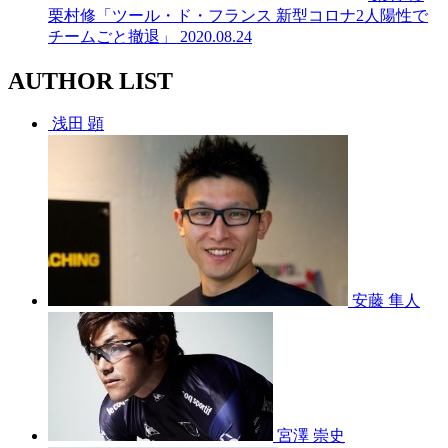
栗村修「ツール・ド・フランス 新型コロナ2人陽性で
チームごと撤退」
2020.08.24
AUTHOR LIST
浅田 顕
安藤 隼人
宮澤 崇史