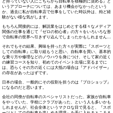
ど持っていない人にこちらから自転車を積極的に奨める』と
いうアプローチについては、あまり機会がなかったという
か、過去に私が自転車店で仕事をしていた時以外は、殆ど経
験がない様な気がします。
もちろん間接的には、解説業をはじめとする様々なメディア
関係の仕事を通じて『ゼロの初心者』の方々をいろいろな形
で自転車の世界へ引きずり込んでしまったかもしれません…
それでもその結果、興味を持った方々が実際に『スポーツと
しての自転車』に取り組もうと思い、自転車を買い、基本的
な乗り方や修理などのノウハウを身につけ、そして家の近く
の練習コースを知り、初めてのイベント出場に至るまでに
は、恐らくその方の近くには大抵の場合は『アドバイザー』
の存在があったはずです。
日本の場合、一般的にその役割を担うのは『プロショップ』
になるのだと思います。
会社の同僚が自転車のスペシャリストだった、家族が自転車
をやっていた、学校にクラブがあった、という人も多いかも
しれませんが、社会全体というマクロな目で見ると、『スポ
ーツとしての自転車を楽しめる環境』を手に入れるところま