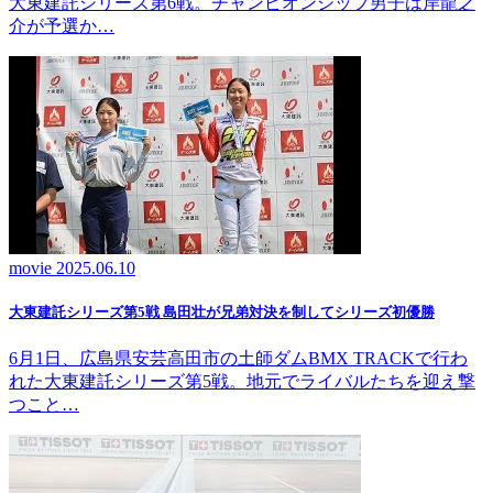
大東建託シリーズ第6戦。チャンピオンシップ男子は岸龍之
介が予選か…
movie
2025.06.10
大東建託シリーズ第5戦 島田壮が兄弟対決を制してシリーズ初優勝
6月1日、広島県安芸高田市の土師ダムBMX TRACKで行わ
れた大東建託シリーズ第5戦。地元でライバルたちを迎え撃
つこと…