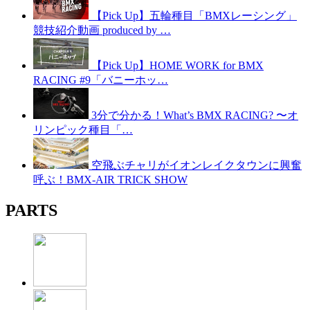
【Pick Up】五輪種目「BMXレーシング」
競技紹介動画 produced by …
【Pick Up】HOME WORK for BMX
RACING #9「バニーホッ…
3分で分かる！What’s BMX RACING? 〜オ
リンピック種目「…
空飛ぶチャリがイオンレイクタウンに興奮
呼ぶ！BMX-AIR TRICK SHOW
PARTS