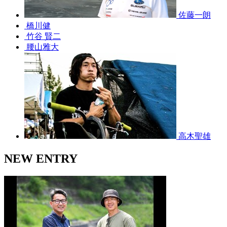
佐藤一朗
橋川健
竹谷 賢二
腰山雅大
高木聖雄
NEW ENTRY