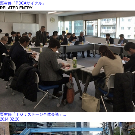
栗村修「PDCAサイクル」
RELATED ENTRY
栗村修「ＴＯＪステージ全体会議」...
2014.02.26