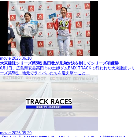
movie
2025.06.10
大東建託シリーズ第5戦 島田壮が兄弟対決を制してシリーズ初優勝
6月1日、広島県安芸高田市の土師ダムBMX TRACKで行われた大東建託シリ
ーズ第5戦。地元でライバルたちを迎え撃つこと…
movie
2025.05.29