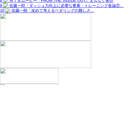
8
ＭＴＢムービー『FROM THE INSIDE OUT』まもなく発売
9
佐藤一郎「ダッシュ力向上に必要な要素・トレーニング各論②」
10
佐藤一朗「改めて考えるペダリングの難しさ」