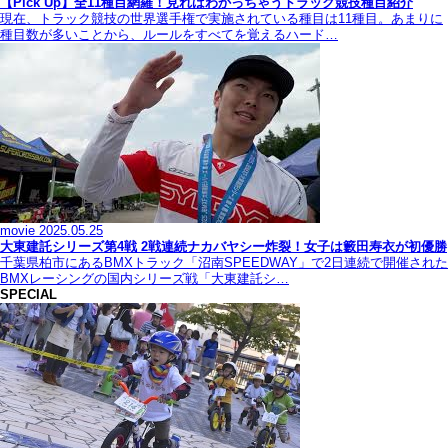
【Pick Up】全11種目網羅！見ればわかっちゃうトラック競技種目紹介
現在、トラック競技の世界選手権で実施されている種目は11種目。あまりに
種目数が多いことから、ルールをすべてを覚えるハード…
movie
2025.05.25
大東建託シリーズ第4戦 2戦連続ナカバヤシー炸裂！女子は籔田寿衣が初優勝
千葉県柏市にあるBMXトラック「沼南SPEEDWAY」で2日連続で開催された
BMXレーシングの国内シリーズ戦「大東建託シ…
SPECIAL