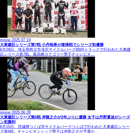
movie
2025.07.19
大東建託シリーズ第7戦 ⼩丹晄希が復帰戦でシリーズ初優勝
6月29日、埼玉県秩父市滝沢サイクルパークBMXトラックで行われた大東建
託シリーズ第7戦。最高峰カテゴリー男子チャンピオ…
movie
2025.06.28
大東建託シリーズ第6戦 岸龍之介が2年ぶりに優勝 女子は丹野夏波がシーズ
ン初勝利
6月15日、茨城県つくば市サイクルパークつくばで行われた大東建託シリー
ズ第6戦。チャンピオンシップ男子は岸龍之介が予選か…