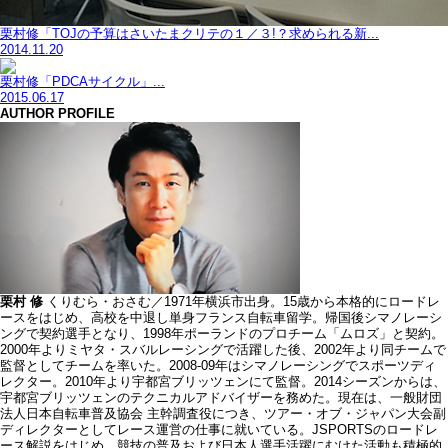
栗村修「TOJの予算はさいたまクリテの１／３!？求められる新...
2014.11.20
栗村修「PDCAサイクル」...
2015.06.17
AUTHOR PROFILE
栗村 修
くりむら・おさむ／1971年横浜市出身。15歳から本格的にロードレ
ースをはじめ、高校を中退し単身フランス自転車留学。帰国後シマノレーシ
ングで契約選手となり、1998年ポーランドのプロチーム「ムロズ」と契約。
2000年よりミヤタ・スバルレーシングで活躍した後、2002年より同チームで
監督としてチームを率いた。2008-09年はシマノレーシングでスポーツディ
レクター。2010年より宇都宮ブリッツェンにて監督。2014シーズンからは、
宇都宮ブリッツェンのテクニカルアドバイザーを務めた。現在は、一般財団
法人日本自転車普及協会 主幹調査役につき、ツアー・オブ・ジャパン大会副
ディレクターとしてレース運営の仕事に就いている。JSPORTSのロードレ
ース解説をはじめ、競技の普及および日本人選手活躍にむけた活動も積極的