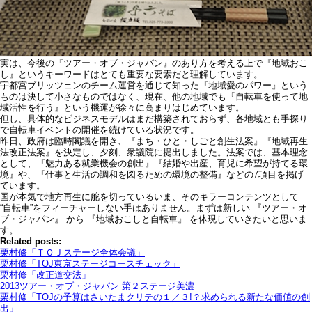
実は、今後の『ツアー・オブ・ジャパン』のあり方を考える上で『地域おこ
し』というキーワードはとても重要な要素だと理解しています。
宇都宮ブリッツェンのチーム運営を通じて知った『地域愛のパワー』という
ものは決して小さなものではなく、現在、他の地域でも『自転車を使って地
域活性を行う』という機運が徐々に高まりはじめています。
但し、具体的なビジネスモデルはまだ構築されておらず、各地域とも手探り
で自転車イベントの開催を続けている状況です。
昨日、政府は臨時閣議を開き、『まち・ひと・しごと創生法案』『地域再生
法改正法案』を決定し、夕刻、衆議院に提出しました。法案では、基本理念
として、『魅力ある就業機会の創出』『結婚や出産、育児に希望が持てる環
境』や、『仕事と生活の調和を図るための環境の整備』などの7項目を掲げ
ています。
国が本気で地方再生に舵を切っているいま、そのキラーコンテンツとして
“自転車”をフィーチャーしない手はありません。まずは新しい 『ツアー・オ
ブ・ジャパン』 から 『地域おこしと自転車』 を体現していきたいと思いま
す。
Related posts:
栗村修「ＴＯＪステージ全体会議」
栗村修「TOJ東京ステージコースチェック」
栗村修「改正道交法」
2013ツアー・オブ・ジャパン 第２ステージ美濃
栗村修「TOJの予算はさいたまクリテの１／３!？求められる新たな価値の創
出」