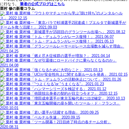
に行なう。
筆者の公式ブログはこちら
栗村 修の新着コラム
栗村 修
栗村修「ワウトやマチューから学ぶ”掛け持ち”のメンタルヘル
ス」
2022.12.15
栗村 修
栗村修一「東京パラで杉浦選手2冠達成！ブエルタで新城選手が
チームを救う活躍！」
2021.09.03
栗村 修
栗村修「新城選手が15回目のグランツール出場へ」
2021.08.12
栗村 修
栗村修「トム・デュムランがレース復帰！」
2021.06.07
栗村 修
栗村修「トム・デュムランがレース復帰！」
2021.05.13
栗村 修
栗村修「グランツールレーサーがレース出場数を減らす理由」
2021.04.25
栗村 修
栗村修「燃え尽き症候群の選手が増加？」
2021.04.14
栗村 修
栗村修「なぜ引退後にロードバイクに乗らなくなるのか」
2021.04.08
栗村 修
栗村修「強くなるために大切なこと」
2021.03.13
栗村 修
栗村修「UCIが安全性向上に関する新ルールを発表」
2021.02.15
栗村 修
栗村修「トム・デュムランの活動休止について」
2021.01.26
栗村 修
栗村修「”つよくなる”or ”うまくなる”」
2021.01.23
栗村 修
栗村修「ハンマーシリーズを検証する」
2021.01.12
栗村 修
栗村修「他競技出身者の契約が目立つ今オフ」
2020.12.15
栗村 修
栗村修「増田成幸選手が東京五輪代表にほぼ確定」
2020.10.13
栗村 修
栗村修「東京五輪開催の扉を開いたツール・ド・フランス」
2020.10.01
栗村 修
栗村修「若い選手が活躍する理由」
2020.09.25
栗村 修
栗村修「ベルナル失速」
2020.09.15
栗村 修
栗村修「ツール開幕！2日目終了時点の各チーム分析」
2020.08.31