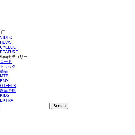
VIDEO
NEWS
CYCLOG
FEATURE
動画カテゴリー
ロード
トラック
競輪
MTB
BMX
OTHERS
銀輪の風
KIDS
EXTRA