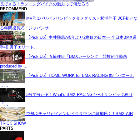
長できる！ランニングバイクの魅力って何だろう
RECOMMEND
MVPはパリパラリンピック金メダリスト杉浦佳子 JCF初とな
る年間授賞式「ジャパンサ…
【Pick Up】中井飛馬が5年ぶり2度目の日本一 全日本BMX選
手権 男子エリート…
【Pick Up】五輪種目「BMXレーシング」競技紹介動画
produced by …
【Pick Up】HOME WORK for BMX RACING #9「バニーホ
ッ…
3分で分かる！What’s BMX RACING? 〜オリンピック種目
「…
空飛ぶチャリがイオンレイクタウンに興奮呼ぶ！BMX-AIR
TRICK SHOW
PARTS