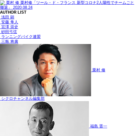
栗村 修
栗村修「ツール・ド・フランス 新型コロナ2人陽性でチームごと
撤退」
2020.08.24
AUTHOR LIST
浅田 顕
安藤 隼人
宮澤 崇史
砂田弓弦
ランニングバイク連盟
三瓶 将廣
栗村 修
シクロチャンネル編集部
福島 晋一