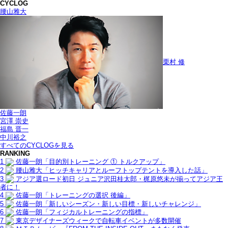
CYCLOG
腰山雅大
栗村 修
佐藤一朗
宮澤 崇史
福島 晋一
中川裕之
すべてのCYCLOGを見る
RANKING
1
佐藤一朗「目的別トレーニング ① トルクアップ」
2
腰山雅大「ヒッチキャリアとルーフトップテントを導入した話」
3
アジア選ロード初日 ジュニア沢田桂太郎・梶原悠未が揃ってアジア王
者に！
4
佐藤一朗「トレーニングの選択 後編」
5
佐藤一朗「新しいシーズン・新しい目標・新しいチャレンジ」
6
佐藤一朗「フィジカルトレーニングの指標」
7
東京デザイナーズウィークで自転車イベントが多数開催