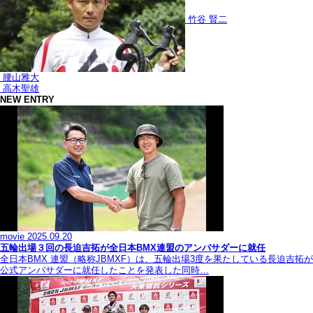
竹谷 賢二
腰山雅大
高木聖雄
NEW ENTRY
movie
2025.09.20
五輪出場３回の長迫吉拓が全日本BMX連盟のアンバサダーに就任
全日本BMX 連盟（略称JBMXF）は、五輪出場3度を果たしている長迫吉拓が
公式アンバサダーに就任したことを発表した同時…