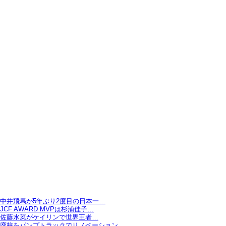
中井飛馬が5年ぶり2度目の日本一…
JCF AWARD MVPは杉浦佳子…
佐藤水菜がケイリンで世界王者…
廃校をパンプトラックでリノベーション…