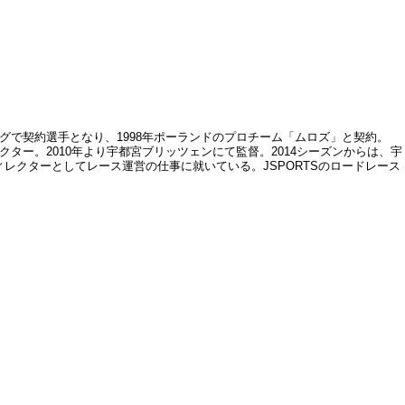
グで契約選手となり、1998年ポーランドのプロチーム「ムロズ」と契約。
クター。2010年より宇都宮ブリッツェンにて監督。2014シーズンからは、宇
レクターとしてレース運営の仕事に就いている。JSPORTSのロードレース