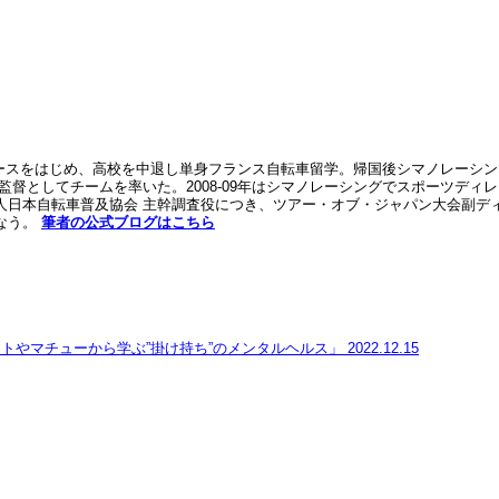
レースをはじめ、高校を中退し単身フランス自転車留学。帰国後シマノレーシン
監督としてチームを率いた。2008-09年はシマノレーシングでスポーツディレ
日本自転車普及協会 主幹調査役につき、ツアー・オブ・ジャパン大会副ディ
なう。
筆者の公式ブログはこちら
トやマチューから学ぶ”掛け持ち”のメンタルヘルス」
2022.12.15