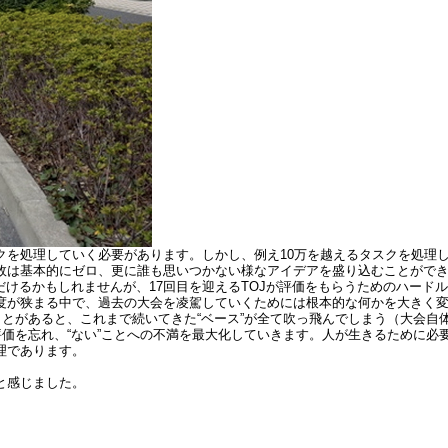
クを処理していく必要があります。しかし、例え10万を越えるタスクを処理
故は基本的にゼロ、更に誰も思いつかない様なアイデアを盛り込むことがで
だけるかもしれませんが、17回目を迎えるTOJが評価をもらうためのハード
度が狭まる中で、過去の大会を凌駕していくためには根本的な何かを大きく
ことがあると、これまで続いてきた“ベース”が全て吹っ飛んでしまう（大会自
評価を忘れ、“ない”ことへの不満を最大化していきます。人が生きるために必
理であります。
と感じました。