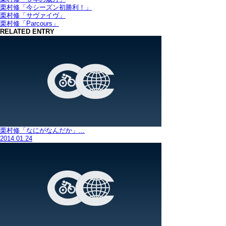
栗村修「今シーズン初勝利！」
栗村修「サヴァイヴ」
栗村修「Parcours」
RELATED ENTRY
栗村修「なにがなんだか」...
2014.01.24