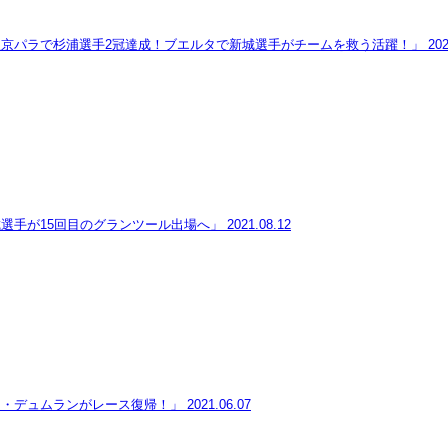
東京パラで杉浦選手2冠達成！ブエルタで新城選手がチームを救う活躍！」
202
選手が15回目のグランツール出場へ」
2021.08.12
ム・デュムランがレース復帰！」
2021.06.07