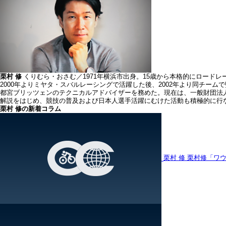
栗村 修
くりむら・おさむ／1971年横浜市出身。15歳から本格的にロード
2000年よりミヤタ・スバルレーシングで活躍した後、2002年より同チームで
都宮ブリッツェンのテクニカルアドバイザーを務めた。現在は、一般財団法人
解説をはじめ、競技の普及および日本人選手活躍にむけた活動も積極的に行
栗村 修の新着コラム
栗村 修
栗村修「ワウ