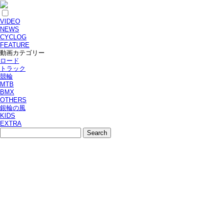
VIDEO
NEWS
CYCLOG
FEATURE
動画カテゴリー
ロード
トラック
競輪
MTB
BMX
OTHERS
銀輪の風
KIDS
EXTRA