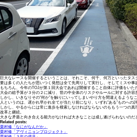
巨大なレースを開催するということは、それこそ、何千、何万といったタス
要は多くの人たちが思いつく発想は全て先周りして実行し、そしてミスや事
もちろん、今年のTOJが第１回大会であれば開催すること自体に評価をいた
大会の総予算が３分の２に減り、世の中全体のリスクやルールに対する許容
しかし、いきなりその“何か”を触りにいってしまいやり方を間違えるような
人というのは、遅かれ早かれ全てが当たり前になり、いずれ“ある”ものへの
しかし、やるからには常に進歩を模索しなければならないのももう一つの真
改革と継続。
大きな矛盾と向き合える能力がなければ大きなことは成し遂げられないのだ
Related posts:
栗村修「なにがなんだか」
栗村修「アヴィニョンプロジェクト」
栗村修「３年の歳月」