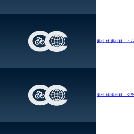
栗村 修
栗村修「ト
栗村 修
栗村修「グ