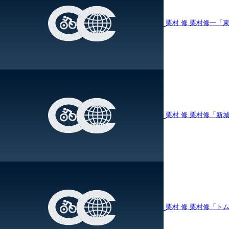
栗村 修
栗村修一「
栗村 修
栗村修「新城
栗村 修
栗村修「ト