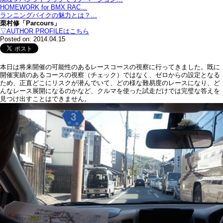
HOMEWORK for BMX RAC…
ランニングバイクの魅力とは？…
栗村修「Parcours」
▽AUTHOR PROFILEはこちら
Posted on: 2014.04.15
本日は将来開催の可能性のあるレースコースの視察に行ってきました。既に
開催実績のあるコースの視察（チェック）ではなく、ゼロからの設定となる
ため、正直どこにリスクが潜んでいて、どの様な難易度のレースになり、ど
んなレース展開になるのかなど、クルマを使った試走だけでは完璧な答えを
見つけ出すことはできません。