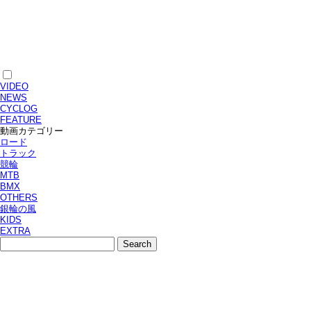
VIDEO
NEWS
CYCLOG
FEATURE
動画カテゴリー
ロード
トラック
競輪
MTB
BMX
OTHERS
銀輪の風
KIDS
EXTRA