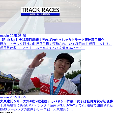
movie
2025.05.29
【Pick Up】全11種目網羅！見ればわかっちゃうトラック競技種目紹介
現在、トラック競技の世界選手権で実施されている種目は11種目。あまりに
種目数が多いことから、ルールをすべてを覚えるハード…
movie
2025.05.25
大東建託シリーズ第4戦 2戦連続ナカバヤシー炸裂！女子は籔田寿衣が初優勝
千葉県柏市にあるBMXトラック「沼南SPEEDWAY」で2日連続で開催された
BMXレーシングの国内シリーズ戦「大東建託シ…