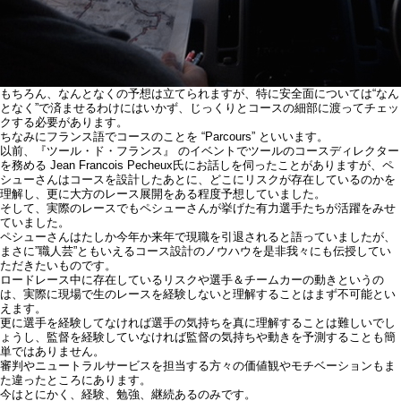
もちろん、なんとなくの予想は立てられますが、特に安全面については“なん
となく”で済ませるわけにはいかず、じっくりとコースの細部に渡ってチェッ
クする必要があります。
ちなみにフランス語でコースのことを “Parcours” といいます。
以前、『ツール・ド・フランス』 のイベントでツールのコースディレクター
を務める Jean Francois Pecheux氏にお話しを伺ったことがありますが、ペ
シューさんはコースを設計したあとに、どこにリスクが存在しているのかを
理解し、更に大方のレース展開をある程度予想していました。
そして、実際のレースでもペシューさんが挙げた有力選手たちが活躍をみせ
ていました。
ペシューさんはたしか今年か来年で現職を引退されると語っていましたが、
まさに”職人芸”ともいえるコース設計のノウハウを是非我々にも伝授してい
ただきたいものです。
ロードレース中に存在しているリスクや選手＆チームカーの動きというの
は、実際に現場で生のレースを経験しないと理解することはまず不可能とい
えます。
更に選手を経験してなければ選手の気持ちを真に理解することは難しいでし
ょうし、監督を経験していなければ監督の気持ちや動きを予測することも簡
単ではありません。
審判やニュートラルサービスを担当する方々の価値観やモチベーションもま
た違ったところにあります。
今はとにかく、経験、勉強、継続あるのみです。