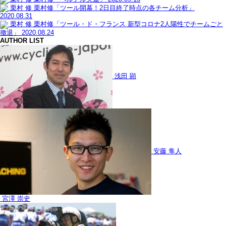
栗村 修
栗村修「ツール開幕！2日目終了時点の各チーム分析」
2020.08.31
栗村 修
栗村修「ツール・ド・フランス 新型コロナ2人陽性でチームごと
撤退」
2020.08.24
AUTHOR LIST
浅田 顕
安藤 隼人
宮澤 崇史