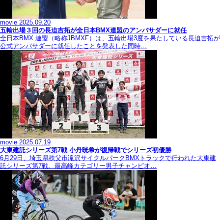
movie
2025.09.20
五輪出場３回の長迫吉拓が全日本BMX連盟のアンバサダーに就任
全日本BMX 連盟（略称JBMXF）は、五輪出場3度を果たしている長迫吉拓が
公式アンバサダーに就任したことを発表した同時…
movie
2025.07.19
大東建託シリーズ第7戦 ⼩丹晄希が復帰戦でシリーズ初優勝
6月29日、埼玉県秩父市滝沢サイクルパークBMXトラックで行われた大東建
託シリーズ第7戦。最高峰カテゴリー男子チャンピオ…