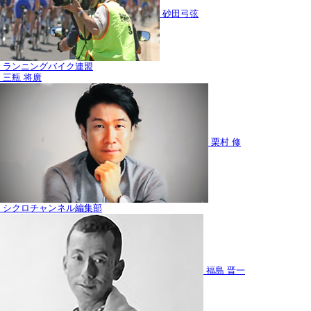
砂田弓弦
ランニングバイク連盟
三瓶 将廣
栗村 修
シクロチャンネル編集部
福島 晋一