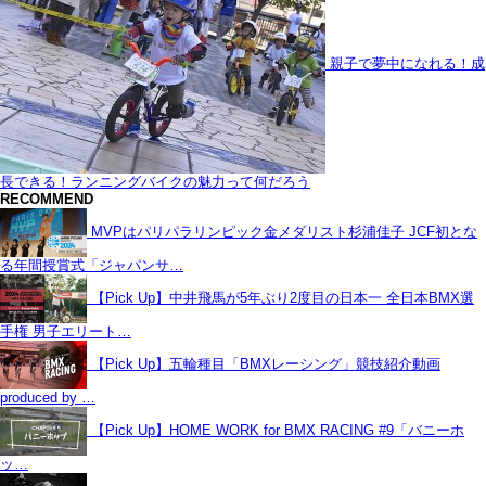
親子で夢中になれる！成
長できる！ランニングバイクの魅力って何だろう
RECOMMEND
MVPはパリパラリンピック金メダリスト杉浦佳子 JCF初とな
る年間授賞式「ジャパンサ…
【Pick Up】中井飛馬が5年ぶり2度目の日本一 全日本BMX選
手権 男子エリート…
【Pick Up】五輪種目「BMXレーシング」競技紹介動画
produced by …
【Pick Up】HOME WORK for BMX RACING #9「バニーホ
ッ…