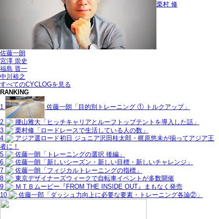
栗村 修
佐藤一朗
宮澤 崇史
福島 晋一
中川裕之
すべてのCYCLOGを見る
RANKING
1
佐藤一朗「目的別トレーニング ① トルクアップ」
2
腰山雅大「ヒッチキャリアとルーフトップテントを導入した話」
3
栗村修「ロードレースで生活している人の数」
4
アジア選ロード初日 ジュニア沢田桂太郎・梶原悠未が揃ってアジア王
者に！
5
佐藤一朗「トレーニングの選択 後編」
6
佐藤一朗「新しいシーズン・新しい目標・新しいチャレンジ」
7
佐藤一朗「フィジカルトレーニングの指標」
8
東京デザイナーズウィークで自転車イベントが多数開催
9
ＭＴＢムービー『FROM THE INSIDE OUT』まもなく発売
10
佐藤一郎「ダッシュ力向上に必要な要素・トレーニング各論②」