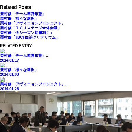
Related Posts:
栗村修「チーム運営形態」
栗村修「様々な選択」
栗村修「アヴィニョンプロジェクト」
栗村修「ＴＯＪステージ全体会議」
栗村修「今シーズン初勝利！」
栗村修「JBCF白浜クリテリウム」
RELATED ENTRY
栗村修「チーム運営形態」...
2014.01.17
栗村修「様々な選択」
2014.01.03
栗村修「アヴィニョンプロジェクト」...
2014.01.28