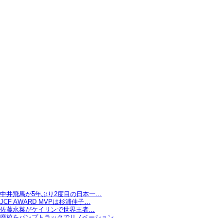
中井飛馬が5年ぶり2度目の日本一…
JCF AWARD MVPは杉浦佳子…
佐藤水菜がケイリンで世界王者…
廃校をパンプトラックでリノベーション…