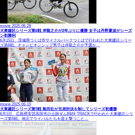
movie
2025.06.28
大東建託シリーズ第6戦 岸龍之介が2年ぶりに優勝 女子は丹野夏波がシーズ
ン初勝利
6月15日、茨城県つくば市サイクルパークつくばで行われた大東建託シリー
ズ第6戦。チャンピオンシップ男子は岸龍之介が予選か…
movie
2025.06.10
大東建託シリーズ第5戦 島田壮が兄弟対決を制してシリーズ初優勝
6月1日、広島県安芸高田市の土師ダムBMX TRACKで行われた大東建託シリ
ーズ第5戦。地元でライバルたちを迎え撃つこと…