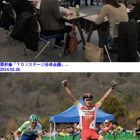
栗村修「ＴＯＪステージ全体会議」...
2014.02.26