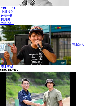
YBP PROJECT
中川裕之
佐藤一朗
橋川健
竹谷 賢二
腰山雅大
高木聖雄
NEW ENTRY