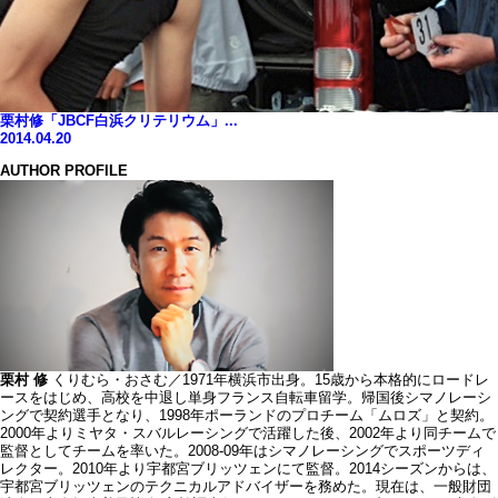
栗村修「JBCF白浜クリテリウム」...
2014.04.20
AUTHOR PROFILE
栗村 修
くりむら・おさむ／1971年横浜市出身。15歳から本格的にロードレ
ースをはじめ、高校を中退し単身フランス自転車留学。帰国後シマノレーシ
ングで契約選手となり、1998年ポーランドのプロチーム「ムロズ」と契約。
2000年よりミヤタ・スバルレーシングで活躍した後、2002年より同チームで
監督としてチームを率いた。2008-09年はシマノレーシングでスポーツディ
レクター。2010年より宇都宮ブリッツェンにて監督。2014シーズンからは、
宇都宮ブリッツェンのテクニカルアドバイザーを務めた。現在は、一般財団