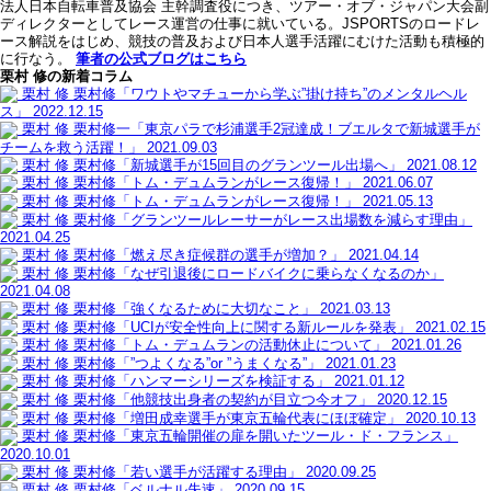
法人日本自転車普及協会 主幹調査役につき、ツアー・オブ・ジャパン大会副
ディレクターとしてレース運営の仕事に就いている。JSPORTSのロードレ
ース解説をはじめ、競技の普及および日本人選手活躍にむけた活動も積極的
に行なう。
筆者の公式ブログはこちら
栗村 修の新着コラム
栗村 修
栗村修「ワウトやマチューから学ぶ”掛け持ち”のメンタルヘル
ス」
2022.12.15
栗村 修
栗村修一「東京パラで杉浦選手2冠達成！ブエルタで新城選手が
チームを救う活躍！」
2021.09.03
栗村 修
栗村修「新城選手が15回目のグランツール出場へ」
2021.08.12
栗村 修
栗村修「トム・デュムランがレース復帰！」
2021.06.07
栗村 修
栗村修「トム・デュムランがレース復帰！」
2021.05.13
栗村 修
栗村修「グランツールレーサーがレース出場数を減らす理由」
2021.04.25
栗村 修
栗村修「燃え尽き症候群の選手が増加？」
2021.04.14
栗村 修
栗村修「なぜ引退後にロードバイクに乗らなくなるのか」
2021.04.08
栗村 修
栗村修「強くなるために大切なこと」
2021.03.13
栗村 修
栗村修「UCIが安全性向上に関する新ルールを発表」
2021.02.15
栗村 修
栗村修「トム・デュムランの活動休止について」
2021.01.26
栗村 修
栗村修「”つよくなる”or ”うまくなる”」
2021.01.23
栗村 修
栗村修「ハンマーシリーズを検証する」
2021.01.12
栗村 修
栗村修「他競技出身者の契約が目立つ今オフ」
2020.12.15
栗村 修
栗村修「増田成幸選手が東京五輪代表にほぼ確定」
2020.10.13
栗村 修
栗村修「東京五輪開催の扉を開いたツール・ド・フランス」
2020.10.01
栗村 修
栗村修「若い選手が活躍する理由」
2020.09.25
栗村 修
栗村修「ベルナル失速」
2020.09.15