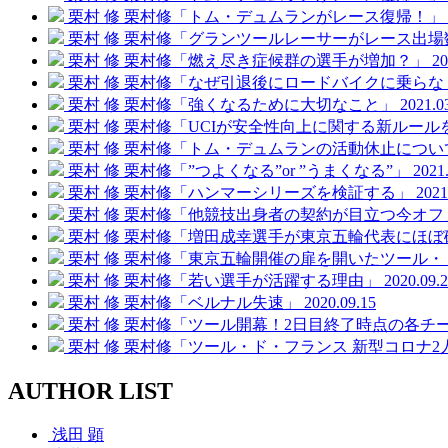
栗村 修
栗村修「トム・デュムランがレース復帰！」
栗村 修
栗村修「グランツールレーサーがレース出場
栗村 修
栗村修「燃え尽き症候群の選手が増加？」
20
栗村 修
栗村修「なぜ引退後にロードバイクに乗らな
栗村 修
栗村修「強くなるために大切なこと」
2021.0
栗村 修
栗村修「UCIが安全性向上に関する新ルール
栗村 修
栗村修「トム・デュムランの活動休止につい
栗村 修
栗村修「”つよくなる”or ”うまくなる”」
2021
栗村 修
栗村修「ハンマーシリーズを検証する」
2021
栗村 修
栗村修「他競技出身者の契約が目立つ今オフ
栗村 修
栗村修「増田成幸選手が東京五輪代表にほぼ
栗村 修
栗村修「東京五輪開催の扉を開いたツール・
栗村 修
栗村修「若い選手が活躍する理由」
2020.09.
栗村 修
栗村修「ベルナル失速」
2020.09.15
栗村 修
栗村修「ツール開幕！2日目終了時点の各チ
栗村 修
栗村修「ツール・ド・フランス 新型コロナ2
AUTHOR LIST
浅田 顕