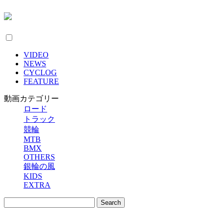
VIDEO
NEWS
CYCLOG
FEATURE
動画カテゴリー
ロード
トラック
競輪
MTB
BMX
OTHERS
銀輪の風
KIDS
EXTRA