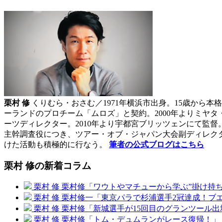
栗村 修
くりむら・おさむ／1971年横浜市出身。15歳から
ーランドのプロチーム「ムロズ」と契約。2000年よりミヤタ・
ーツディレクター。2010年より宇都宮ブリッツェンにて監
主幹調査役につき、ツアー・オブ・ジャパン大会副ディレクタ
けた活動も積極的に行なう。
筆者の公式ブログはこちら
栗村 修の新着コラム
栗村 修
栗村修「ワウトやマチューから学ぶ”掛け持ち
栗村 修
栗村修一「東京パラで杉浦選手2冠達成！ブ
栗村 修
栗村修「新城選手が15回目のグランツール出
栗村 修
栗村修「トム・デュムランがレース復帰！」