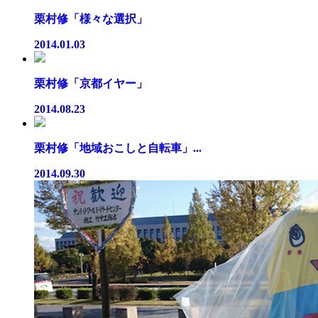
栗村修「様々な選択」
2014.01.03
栗村修「京都イヤー」
2014.08.23
栗村修「地域おこしと自転車」...
2014.09.30