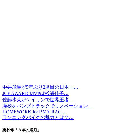
中井飛馬が5年ぶり2度目の日本一…
JCF AWARD MVPは杉浦佳子…
佐藤水菜がケイリンで世界王者…
廃校をパンプトラックでリノベーション…
HOMEWORK for BMX RAC…
ランニングバイクの魅力とは？…
栗村修「３年の歳月」