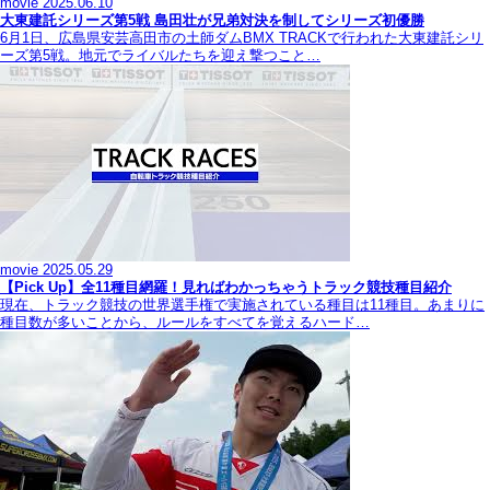
movie
2025.06.10
大東建託シリーズ第5戦 島田壮が兄弟対決を制してシリーズ初優勝
6月1日、広島県安芸高田市の土師ダムBMX TRACKで行われた大東建託シリ
ーズ第5戦。地元でライバルたちを迎え撃つこと…
movie
2025.05.29
【Pick Up】全11種目網羅！見ればわかっちゃうトラック競技種目紹介
現在、トラック競技の世界選手権で実施されている種目は11種目。あまりに
種目数が多いことから、ルールをすべてを覚えるハード…