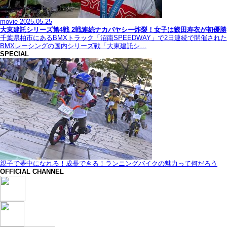
movie
2025.05.25
大東建託シリーズ第4戦 2戦連続ナカバヤシー炸裂！女子は籔田寿衣が初優勝
千葉県柏市にあるBMXトラック「沼南SPEEDWAY」で2日連続で開催された
BMXレーシングの国内シリーズ戦「大東建託シ…
SPECIAL
親子で夢中になれる！成長できる！ランニングバイクの魅力って何だろう
OFFICIAL CHANNEL