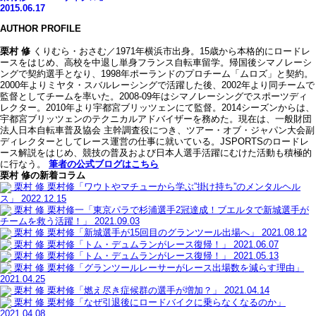
2015.06.17
AUTHOR PROFILE
栗村 修
くりむら・おさむ／1971年横浜市出身。15歳から本格的にロードレ
ースをはじめ、高校を中退し単身フランス自転車留学。帰国後シマノレーシ
ングで契約選手となり、1998年ポーランドのプロチーム「ムロズ」と契約。
2000年よりミヤタ・スバルレーシングで活躍した後、2002年より同チームで
監督としてチームを率いた。2008-09年はシマノレーシングでスポーツディ
レクター。2010年より宇都宮ブリッツェンにて監督。2014シーズンからは、
宇都宮ブリッツェンのテクニカルアドバイザーを務めた。現在は、一般財団
法人日本自転車普及協会 主幹調査役につき、ツアー・オブ・ジャパン大会副
ディレクターとしてレース運営の仕事に就いている。JSPORTSのロードレ
ース解説をはじめ、競技の普及および日本人選手活躍にむけた活動も積極的
に行なう。
筆者の公式ブログはこちら
栗村 修の新着コラム
栗村 修
栗村修「ワウトやマチューから学ぶ”掛け持ち”のメンタルヘル
ス」
2022.12.15
栗村 修
栗村修一「東京パラで杉浦選手2冠達成！ブエルタで新城選手が
チームを救う活躍！」
2021.09.03
栗村 修
栗村修「新城選手が15回目のグランツール出場へ」
2021.08.12
栗村 修
栗村修「トム・デュムランがレース復帰！」
2021.06.07
栗村 修
栗村修「トム・デュムランがレース復帰！」
2021.05.13
栗村 修
栗村修「グランツールレーサーがレース出場数を減らす理由」
2021.04.25
栗村 修
栗村修「燃え尽き症候群の選手が増加？」
2021.04.14
栗村 修
栗村修「なぜ引退後にロードバイクに乗らなくなるのか」
2021.04.08