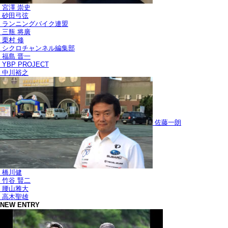
宮澤 崇史
砂田弓弦
ランニングバイク連盟
三瓶 将廣
栗村 修
シクロチャンネル編集部
福島 晋一
YBP PROJECT
中川裕之
佐藤一朗
橋川健
竹谷 賢二
腰山雅大
高木聖雄
NEW ENTRY