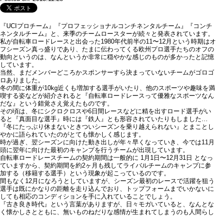
『UCIプロチーム』『プロフェッショナルコンチネンタルチーム』『コンチ
ネンタルチーム』と、来季のチームロースターが続々と発表されています。
私が自転車ロードレースと出会った1980年代前半の11〜12月という時期はオ
フシーズン真っ盛りであり、たまに伝わってくる欧州プロ選手たちのオフの
動向というのは、なんというか非常に穏やかな感じのものが多かったと記憶
しています。
当然、まだメンバーどころかスポンサーすら決まっていないチームがゴロゴ
ロありました。
冬の間に体重が10kg近くも増加する選手がいたり、他のスポーツや趣味を満
喫する姿などが紹介されると『自転車ロードレースって優雅なスポーツなん
だな』という錯覚さえ覚えたものです。
その頃は、冬にシクロクロスや6日間レースなどに精を出すロード選手がい
ると『真面目な選手』時には『鉄人』とも形容されていたりもしました…
『冬にたっぶり休まないときついシーズンを乗り越えられない』とまことし
やかに語られていたのがとても懐かしく感じます。
時が過ぎ、翌シーズンに向けた動き出しが年々早くなっていき、今では11月
頭に翌年に向けた最初のキャンプを行うチームが出現しています。
自転車ロードレースチームの契約期間は一般的に 1月1日〜12月31日 となっ
ていますから、契約期間を約2ヶ月も残してライバルチームのキャンプに参
加する（移籍する選手）という現象が起こっているのです。
間もなく12月になろうとしていますが、シーズン最初のレースで活躍を狙う
選手は既にかなりの距離を走り込んでおり、トップフォームまでいかないに
しても相応のコンディションを手に入れていることでしょう。
『古き良き時代』という言葉がありますが、日々モガいていると、なんとな
く懐かしさとともに、無いものねだりな感情が生まれてしまうのも人間らし