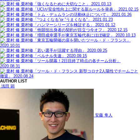
栗村 修
栗村修「強くなるために大切なこと」
2021.03.13
栗村 修
栗村修「UCIが安全性向上に関する新ルールを発表」
2021.02.15
栗村 修
栗村修「トム・デュムランの活動休止について」
2021.01.26
栗村 修
栗村修「”つよくなる”or ”うまくなる”」
2021.01.23
栗村 修
栗村修「ハンマーシリーズを検証する」
2021.01.12
栗村 修
栗村修「他競技出身者の契約が目立つ今オフ」
2020.12.15
栗村 修
栗村修「増田成幸選手が東京五輪代表にほぼ確定」
2020.10.13
栗村 修
栗村修「東京五輪開催の扉を開いたツール・ド・フランス」
2020.10.01
栗村 修
栗村修「若い選手が活躍する理由」
2020.09.25
栗村 修
栗村修「ベルナル失速」
2020.09.15
栗村 修
栗村修「ツール開幕！2日目終了時点の各チーム分析」
2020.08.31
栗村 修
栗村修「ツール・ド・フランス 新型コロナ2人陽性でチームごと
撤退」
2020.08.24
AUTHOR LIST
浅田 顕
安藤 隼人