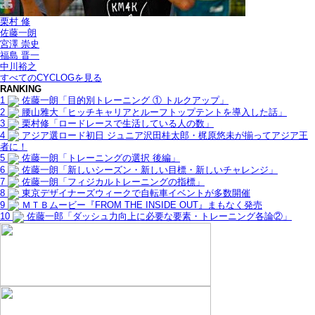
栗村 修
佐藤一朗
宮澤 崇史
福島 晋一
中川裕之
すべてのCYCLOGを見る
RANKING
1
佐藤一朗「目的別トレーニング ① トルクアップ」
2
腰山雅大「ヒッチキャリアとルーフトップテントを導入した話」
3
栗村修「ロードレースで生活している人の数」
4
アジア選ロード初日 ジュニア沢田桂太郎・梶原悠未が揃ってアジア王
者に！
5
佐藤一朗「トレーニングの選択 後編」
6
佐藤一朗「新しいシーズン・新しい目標・新しいチャレンジ」
7
佐藤一朗「フィジカルトレーニングの指標」
8
東京デザイナーズウィークで自転車イベントが多数開催
9
ＭＴＢムービー『FROM THE INSIDE OUT』まもなく発売
10
佐藤一郎「ダッシュ力向上に必要な要素・トレーニング各論②」