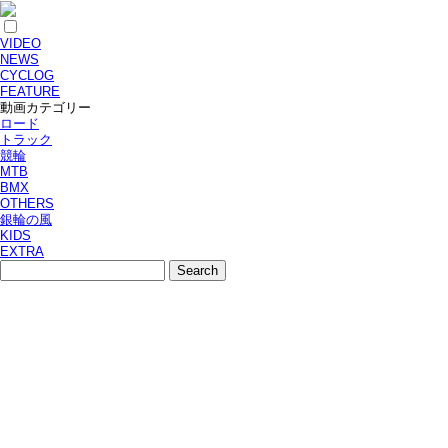
VIDEO
NEWS
CYCLOG
FEATURE
動画カテゴリー
ロード
トラック
競輪
MTB
BMX
OTHERS
銀輪の風
KIDS
EXTRA