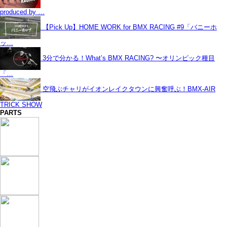
produced by …
【Pick Up】HOME WORK for BMX RACING #9「バニーホ
ッ…
3分で分かる！What’s BMX RACING? 〜オリンピック種目
「…
空飛ぶチャリがイオンレイクタウンに興奮呼ぶ！BMX-AIR
TRICK SHOW
PARTS