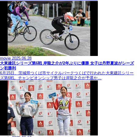
movie
2025.06.28
大東建託シリーズ第6戦 岸龍之介が2年ぶりに優勝 女子は丹野夏波がシーズ
ン初勝利
6月15日、茨城県つくば市サイクルパークつくばで行われた大東建託シリー
ズ第6戦。チャンピオンシップ男子は岸龍之介が予選か…