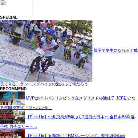
SPECIAL
親子で夢中になれる！成
長できる！ランニングバイクの魅力って何だろう
RECOMMEND
MVPはパリパラリンピック金メダリスト杉浦佳子 JCF初とな
る年間授賞式「ジャパンサ…
【Pick Up】中井飛馬が5年ぶり2度目の日本一 全日本BMX選
手権 男子エリート…
【Pick Up】五輪種目「BMXレーシング」競技紹介動画