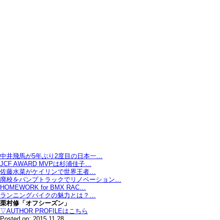
中井飛馬が5年ぶり2度目の日本一…
JCF AWARD MVPは杉浦佳子…
佐藤水菜がケイリンで世界王者…
廃校をパンプトラックでリノベーション…
HOMEWORK for BMX RAC…
ランニングバイクの魅力とは？…
栗村修「オフシーズン」
▽AUTHOR PROFILEはこちら
Posted on: 2015.11.28