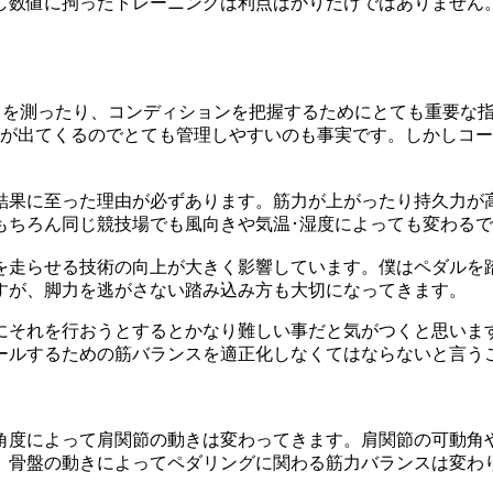
し数値に拘ったトレーニングは利点ばかりだけではありません
技力を測ったり、コンディションを把握するためにとても重要な
タが出てくるのでとても管理しやすいのも事実です。しかしコ
結果に至った理由が必ずあります。筋力が上がったり持久力が
もちろん同じ競技場でも風向きや気温･湿度によっても変わる
を走らせる技術の向上が大きく影響しています。僕はペダルを
すが、脚力を逃がさない踏み込み方も大切になってきます。
にそれを行おうとするとかなり難しい事だと気がつくと思いま
ールするための筋バランスを適正化しなくてはならないと言う
角度によって肩関節の動きは変わってきます。肩関節の可動角
、骨盤の動きによってペダリングに関わる筋力バランスは変わ