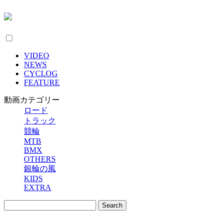
VIDEO
NEWS
CYCLOG
FEATURE
動画カテゴリー
ロード
トラック
競輪
MTB
BMX
OTHERS
銀輪の風
KIDS
EXTRA