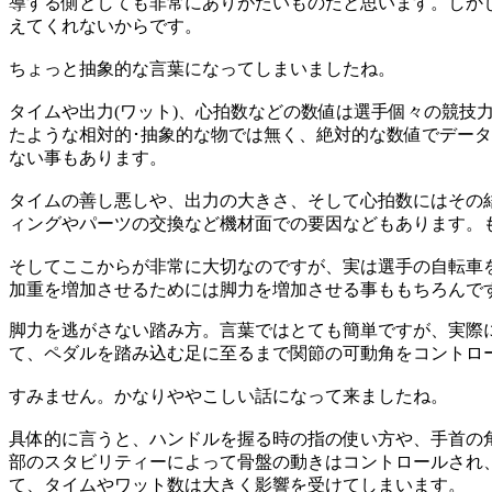
導する側としても非常にありがたいものだと思います。しか
えてくれないからです。
ちょっと抽象的な言葉になってしまいましたね。
タイムや出力(ワット)、心拍数などの数値は選手個々の競
たような相対的･抽象的な物では無く、絶対的な数値でデー
ない事もあります。
タイムの善し悪しや、出力の大きさ、そして心拍数にはその
ィングやパーツの交換など機材面での要因などもあります。
そしてここからが非常に大切なのですが、実は選手の自転車
加重を増加させるためには脚力を増加させる事ももちろんで
脚力を逃がさない踏み方。言葉ではとても簡単ですが、実際
て、ペダルを踏み込む足に至るまで関節の可動角をコントロ
すみません。かなりややこしい話になって来ましたね。
具体的に言うと、ハンドルを握る時の指の使い方や、手首の
部のスタビリティーによって骨盤の動きはコントロールされ
て、タイムやワット数は大きく影響を受けてしまいます。