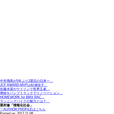
中井飛馬が5年ぶり2度目の日本一…
JCF AWARD MVPは杉浦佳子…
佐藤水菜がケイリンで世界王者…
廃校をパンプトラックでリノベーション…
HOMEWORK for BMX RAC…
ランニングバイクの魅力とは？…
栗村修「情報化社会」
▽AUTHOR PROFILEはこちら
Posted on: 2017.11.08