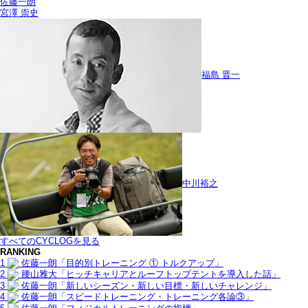
佐藤一朗
宮澤 崇史
福島 晋一
中川裕之
すべてのCYCLOGを見る
RANKING
1
佐藤一朗「目的別トレーニング ① トルクアップ」
2
腰山雅大「ヒッチキャリアとルーフトップテントを導入した話」
3
佐藤一朗「新しいシーズン・新しい目標・新しいチャレンジ」
4
佐藤一朗「スピードトレーニング・トレーニング各論③」