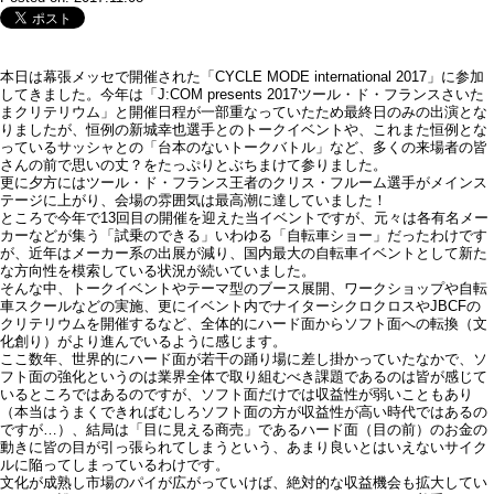
本日は幕張メッセで開催された「CYCLE MODE international 2017」に参加
してきました。今年は「J:COM presents 2017ツール・ド・フランスさいた
まクリテリウム」と開催日程が一部重なっていたため最終日のみの出演とな
りましたが、恒例の新城幸也選手とのトークイベントや、これまた恒例とな
っているサッシャとの「台本のないトークバトル」など、多くの来場者の皆
さんの前で思いの丈？をたっぷりとぶちまけて参りました。
更に夕方にはツール・ド・フランス王者のクリス・フルーム選手がメインス
テージに上がり、会場の雰囲気は最高潮に達していました！
ところで今年で13回目の開催を迎えた当イベントですが、元々は各有名メー
カーなどが集う「試乗のできる」いわゆる「自転車ショー」だったわけです
が、近年はメーカー系の出展が減り、国内最大の自転車イベントとして新た
な方向性を模索している状況が続いていました。
そんな中、トークイベントやテーマ型のブース展開、ワークショップや自転
車スクールなどの実施、更にイベント内でナイターシクロクロスやJBCFの
クリテリウムを開催するなど、全体的にハード面からソフト面への転換（文
化創り）がより進んでいるように感じます。
ここ数年、世界的にハード面が若干の踊り場に差し掛かっていたなかで、ソ
フト面の強化というのは業界全体で取り組むべき課題であるのは皆が感じて
いるところではあるのですが、ソフト面だけでは収益性が弱いこともあり
（本当はうまくできればむしろソフト面の方が収益性が高い時代ではあるの
ですが…）、結局は「目に見える商売」であるハード面（目の前）のお金の
動きに皆の目が引っ張られてしまうという、あまり良いとはいえないサイク
ルに陥ってしまっているわけです。
文化が成熟し市場のパイが広がっていけば、絶対的な収益機会も拡大してい