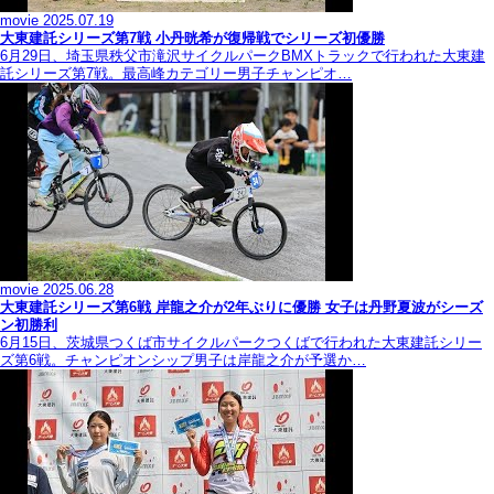
movie
2025.07.19
大東建託シリーズ第7戦 ⼩丹晄希が復帰戦でシリーズ初優勝
6月29日、埼玉県秩父市滝沢サイクルパークBMXトラックで行われた大東建
託シリーズ第7戦。最高峰カテゴリー男子チャンピオ…
movie
2025.06.28
大東建託シリーズ第6戦 岸龍之介が2年ぶりに優勝 女子は丹野夏波がシーズ
ン初勝利
6月15日、茨城県つくば市サイクルパークつくばで行われた大東建託シリー
ズ第6戦。チャンピオンシップ男子は岸龍之介が予選か…