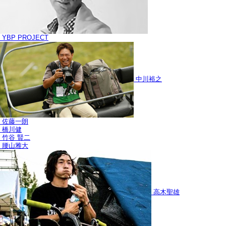
YBP PROJECT
中川裕之
佐藤一朗
橋川健
竹谷 賢二
腰山雅大
高木聖雄