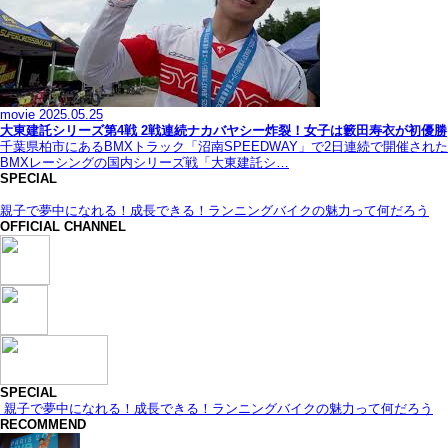
movie
2025.05.25
大東建託シリーズ第4戦 2戦連続ナカバヤシー炸裂！女子は籔田寿衣が初優勝
千葉県柏市にあるBMXトラック「沼南SPEEDWAY」で2日連続で開催された
BMXレーシングの国内シリーズ戦「大東建託シ…
SPECIAL
親子で夢中になれる！成長できる！ランニングバイクの魅力って何だろう
OFFICIAL CHANNEL
SPECIAL
親子で夢中になれる！成長できる！ランニングバイクの魅力って何だろう
RECOMMEND