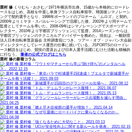
栗村 修
くりむら・おさむ／1971年横浜市出身。15歳から本格的にロードレ
ースをはじめ、高校を中退し単身フランス自転車留学。帰国後シマノレーシ
ングで契約選手となり、1998年ポーランドのプロチーム「ムロズ」と契約。
2000年よりミヤタ・スバルレーシングで活躍した後、2002年より同チームで
監督としてチームを率いた。2008-09年はシマノレーシングでスポーツディ
レクター。2010年より宇都宮ブリッツェンにて監督。2014シーズンからは、
宇都宮ブリッツェンのテクニカルアドバイザーを務めた。現在は、一般財団
法人日本自転車普及協会 主幹調査役につき、ツアー・オブ・ジャパン大会副
ディレクターとしてレース運営の仕事に就いている。JSPORTSのロードレ
ース解説をはじめ、競技の普及および日本人選手活躍にむけた活動も積極的
に行なう。
筆者の公式ブログはこちら
栗村 修の新着コラム
栗村 修
栗村修「ワウトやマチューから学ぶ”掛け持ち”のメンタルヘル
ス」
2022.12.15
栗村 修
栗村修一「東京パラで杉浦選手2冠達成！ブエルタで新城選手が
チームを救う活躍！」
2021.09.03
栗村 修
栗村修「新城選手が15回目のグランツール出場へ」
2021.08.12
栗村 修
栗村修「トム・デュムランがレース復帰！」
2021.06.07
栗村 修
栗村修「トム・デュムランがレース復帰！」
2021.05.13
栗村 修
栗村修「グランツールレーサーがレース出場数を減らす理由」
2021.04.25
栗村 修
栗村修「燃え尽き症候群の選手が増加？」
2021.04.14
栗村 修
栗村修「なぜ引退後にロードバイクに乗らなくなるのか」
2021.04.08
栗村 修
栗村修「強くなるために大切なこと」
2021.03.13
栗村 修
栗村修「UCIが安全性向上に関する新ルールを発表」
2021.02.15
栗村 修
栗村修「トム・デュムランの活動休止について」
2021.01.26