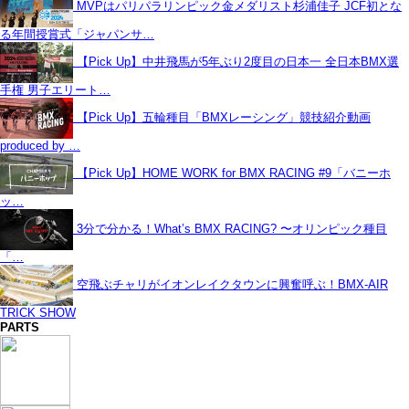
MVPはパリパラリンピック金メダリスト杉浦佳子 JCF初とな
る年間授賞式「ジャパンサ…
【Pick Up】中井飛馬が5年ぶり2度目の日本一 全日本BMX選
手権 男子エリート…
【Pick Up】五輪種目「BMXレーシング」競技紹介動画
produced by …
【Pick Up】HOME WORK for BMX RACING #9「バニーホ
ッ…
3分で分かる！What’s BMX RACING? 〜オリンピック種目
「…
空飛ぶチャリがイオンレイクタウンに興奮呼ぶ！BMX-AIR
TRICK SHOW
PARTS