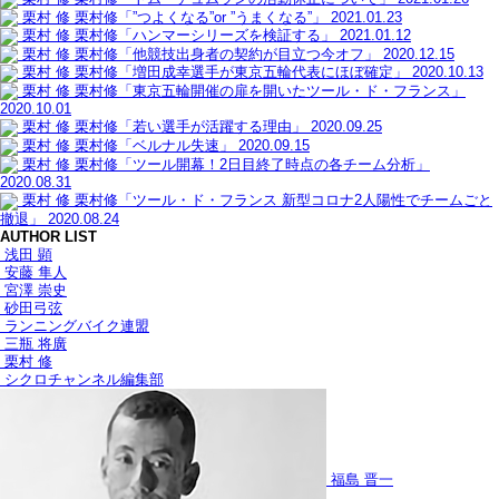
栗村 修
栗村修「”つよくなる”or ”うまくなる”」
2021.01.23
栗村 修
栗村修「ハンマーシリーズを検証する」
2021.01.12
栗村 修
栗村修「他競技出身者の契約が目立つ今オフ」
2020.12.15
栗村 修
栗村修「増田成幸選手が東京五輪代表にほぼ確定」
2020.10.13
栗村 修
栗村修「東京五輪開催の扉を開いたツール・ド・フランス」
2020.10.01
栗村 修
栗村修「若い選手が活躍する理由」
2020.09.25
栗村 修
栗村修「ベルナル失速」
2020.09.15
栗村 修
栗村修「ツール開幕！2日目終了時点の各チーム分析」
2020.08.31
栗村 修
栗村修「ツール・ド・フランス 新型コロナ2人陽性でチームごと
撤退」
2020.08.24
AUTHOR LIST
浅田 顕
安藤 隼人
宮澤 崇史
砂田弓弦
ランニングバイク連盟
三瓶 将廣
栗村 修
シクロチャンネル編集部
福島 晋一