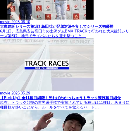
movie
2025.06.10
大東建託シリーズ第5戦 島田壮が兄弟対決を制してシリーズ初優勝
6月1日、広島県安芸高田市の土師ダムBMX TRACKで行われた大東建託シリ
ーズ第5戦。地元でライバルたちを迎え撃つこと…
movie
2025.05.29
【Pick Up】全11種目網羅！見ればわかっちゃうトラック競技種目紹介
現在、トラック競技の世界選手権で実施されている種目は11種目。あまりに
種目数が多いことから、ルールをすべてを覚えるハード…