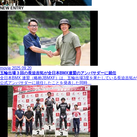
NEW ENTRY
movie
2025.09.20
五輪出場３回の長迫吉拓が全日本BMX連盟のアンバサダーに就任
全日本BMX 連盟（略称JBMXF）は、五輪出場3度を果たしている長迫吉拓が
公式アンバサダーに就任したことを発表した同時…