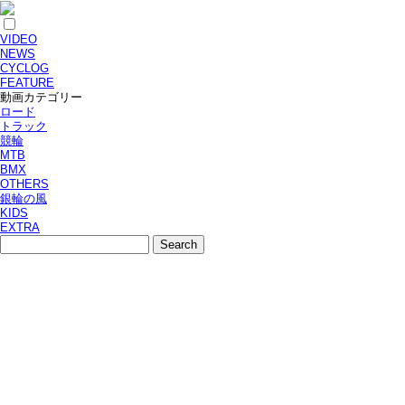
VIDEO
NEWS
CYCLOG
FEATURE
動画カテゴリー
ロード
トラック
競輪
MTB
BMX
OTHERS
銀輪の風
KIDS
EXTRA