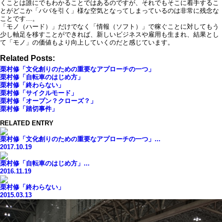
くことは誰にでもわかることではあるのですが、それでもそこに着手するこ
とがどこか「ババを引く」様な空気となってしまっているのは非常に残念な
ことです…。
「モノ（ハード）」だけでなく「情報（ソフト）」で稼ぐことに対してもう
少し軸足を移すことができれば、新しいビジネスや雇用も生まれ、結果とし
て「モノ」の価値もより向上していくのだと感じています。
Related Posts:
栗村修「文化創りのための重要なアプローチの一つ」
栗村修「自転車のはじめ方」
栗村修「終わらない」
栗村修「サイクルモード」
栗村修「オープン？クローズ？」
栗村修「踏切事件」
RELATED ENTRY
栗村修「文化創りのための重要なアプローチの一つ」...
2017.10.19
栗村修「自転車のはじめ方」...
2016.11.19
栗村修「終わらない」
2015.03.13