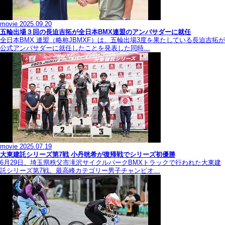
movie
2025.09.20
五輪出場３回の長迫吉拓が全日本BMX連盟のアンバサダーに就任
全日本BMX 連盟（略称JBMXF）は、五輪出場3度を果たしている長迫吉拓が
公式アンバサダーに就任したことを発表した同時…
movie
2025.07.19
大東建託シリーズ第7戦 ⼩丹晄希が復帰戦でシリーズ初優勝
6月29日、埼玉県秩父市滝沢サイクルパークBMXトラックで行われた大東建
託シリーズ第7戦。最高峰カテゴリー男子チャンピオ…