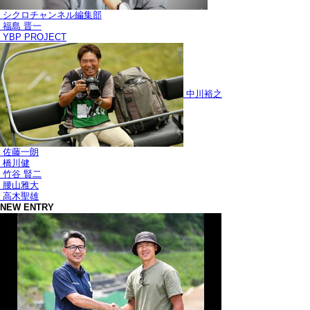
シクロチャンネル編集部
福島 晋一
YBP PROJECT
中川裕之
佐藤一朗
橋川健
竹谷 賢二
腰山雅大
高木聖雄
NEW ENTRY