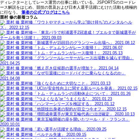
ディレクターとしてレース運営の仕事に就いている。JSPORTSのロードレ
ース解説をはじめ、競技の普及および日本人選手活躍にむけた活動も積極的
に行なう。
筆者の公式ブログはこちら
栗村 修の新着コラム
栗村 修
栗村修「ワウトやマチューから学ぶ”掛け持ち”のメンタルヘル
ス」
2022.12.15
栗村 修
栗村修一「東京パラで杉浦選手2冠達成！ブエルタで新城選手が
チームを救う活躍！」
2021.09.03
栗村 修
栗村修「新城選手が15回目のグランツール出場へ」
2021.08.12
栗村 修
栗村修「トム・デュムランがレース復帰！」
2021.06.07
栗村 修
栗村修「トム・デュムランがレース復帰！」
2021.05.13
栗村 修
栗村修「グランツールレーサーがレース出場数を減らす理由」
2021.04.25
栗村 修
栗村修「燃え尽き症候群の選手が増加？」
2021.04.14
栗村 修
栗村修「なぜ引退後にロードバイクに乗らなくなるのか」
2021.04.08
栗村 修
栗村修「強くなるために大切なこと」
2021.03.13
栗村 修
栗村修「UCIが安全性向上に関する新ルールを発表」
2021.02.15
栗村 修
栗村修「トム・デュムランの活動休止について」
2021.01.26
栗村 修
栗村修「”つよくなる”or ”うまくなる”」
2021.01.23
栗村 修
栗村修「ハンマーシリーズを検証する」
2021.01.12
栗村 修
栗村修「他競技出身者の契約が目立つ今オフ」
2020.12.15
栗村 修
栗村修「増田成幸選手が東京五輪代表にほぼ確定」
2020.10.13
栗村 修
栗村修「東京五輪開催の扉を開いたツール・ド・フランス」
2020.10.01
栗村 修
栗村修「若い選手が活躍する理由」
2020.09.25
栗村 修
栗村修「ベルナル失速」
2020.09.15