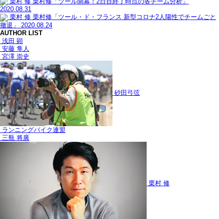
栗村 修
栗村修「ツール開幕！2日目終了時点の各チーム分析」
2020.08.31
栗村 修
栗村修「ツール・ド・フランス 新型コロナ2人陽性でチームごと
撤退」
2020.08.24
AUTHOR LIST
浅田 顕
安藤 隼人
宮澤 崇史
砂田弓弦
ランニングバイク連盟
三瓶 将廣
栗村 修