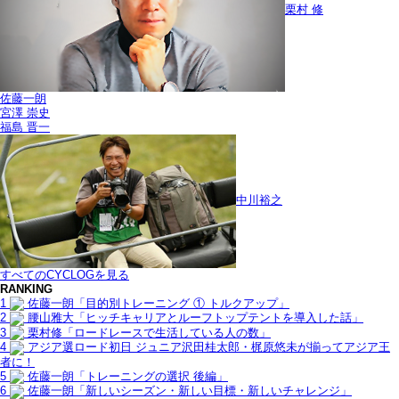
栗村 修
佐藤一朗
宮澤 崇史
福島 晋一
中川裕之
すべてのCYCLOGを見る
RANKING
1
佐藤一朗「目的別トレーニング ① トルクアップ」
2
腰山雅大「ヒッチキャリアとルーフトップテントを導入した話」
3
栗村修「ロードレースで生活している人の数」
4
アジア選ロード初日 ジュニア沢田桂太郎・梶原悠未が揃ってアジア王
者に！
5
佐藤一朗「トレーニングの選択 後編」
6
佐藤一朗「新しいシーズン・新しい目標・新しいチャレンジ」