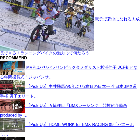
親子で夢中になれる！成
長できる！ランニングバイクの魅力って何だろう
RECOMMEND
MVPはパリパラリンピック金メダリスト杉浦佳子 JCF初とな
る年間授賞式「ジャパンサ…
【Pick Up】中井飛馬が5年ぶり2度目の日本一 全日本BMX選
手権 男子エリート…
【Pick Up】五輪種目「BMXレーシング」競技紹介動画
produced by …
【Pick Up】HOME WORK for BMX RACING #9「バニーホ
ッ…