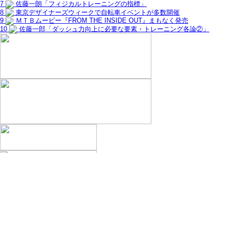
7
佐藤一朗「フィジカルトレーニングの指標」
8
東京デザイナーズウィークで自転車イベントが多数開催
9
ＭＴＢムービー『FROM THE INSIDE OUT』まもなく発売
10
佐藤一郎「ダッシュ力向上に必要な要素・トレーニング各論②」