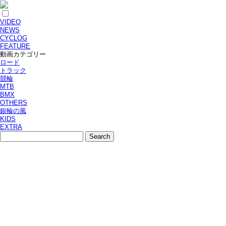
VIDEO
NEWS
CYCLOG
FEATURE
動画カテゴリー
ロード
トラック
競輪
MTB
BMX
OTHERS
銀輪の風
KIDS
EXTRA