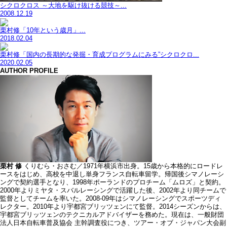
シクロクロス ～大地を駆け抜ける競技～...
2008.12.19
栗村修「10年という歳月」...
2018.02.04
栗村修「国内の長期的な発掘・育成プログラムにみる”シクロクロ...
2020.02.05
AUTHOR PROFILE
栗村 修
くりむら・おさむ／1971年横浜市出身。15歳から本格的にロードレ
ースをはじめ、高校を中退し単身フランス自転車留学。帰国後シマノレーシ
ングで契約選手となり、1998年ポーランドのプロチーム「ムロズ」と契約。
2000年よりミヤタ・スバルレーシングで活躍した後、2002年より同チームで
監督としてチームを率いた。2008-09年はシマノレーシングでスポーツディ
レクター。2010年より宇都宮ブリッツェンにて監督。2014シーズンからは、
宇都宮ブリッツェンのテクニカルアドバイザーを務めた。現在は、一般財団
法人日本自転車普及協会 主幹調査役につき、ツアー・オブ・ジャパン大会副