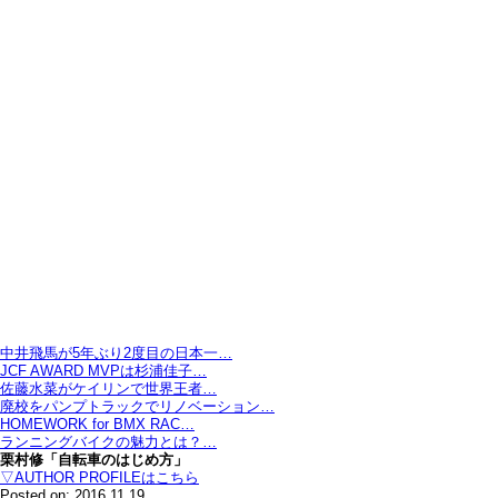
中井飛馬が5年ぶり2度目の日本一…
JCF AWARD MVPは杉浦佳子…
佐藤水菜がケイリンで世界王者…
廃校をパンプトラックでリノベーション…
HOMEWORK for BMX RAC…
ランニングバイクの魅力とは？…
栗村修「自転車のはじめ方」
▽AUTHOR PROFILEはこちら
Posted on: 2016.11.19