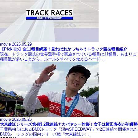
movie
2025.05.29
【Pick Up】全11種目網羅！見ればわかっちゃうトラック競技種目紹介
現在、トラック競技の世界選手権で実施されている種目は11種目。あまりに
種目数が多いことから、ルールをすべてを覚えるハード…
movie
2025.05.25
大東建託シリーズ第4戦 2戦連続ナカバヤシー炸裂！女子は籔田寿衣が初優勝
千葉県柏市にあるBMXトラック「沼南SPEEDWAY」で2日連続で開催された
BMXレーシングの国内シリーズ戦「大東建託シ…