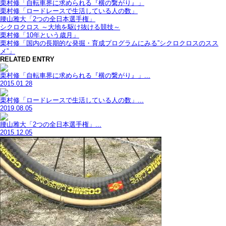
栗村修「自転車界に求められる『横の繋がり』」
栗村修「ロードレースで生活している人の数」
腰山雅大「2つの全日本選手権」
シクロクロス ～大地を駆け抜ける競技～
栗村修「10年という歳月」
栗村修「国内の長期的な発掘・育成プログラムにみる”シクロクロスのスス
メ”」
RELATED ENTRY
栗村修「自転車界に求められる『横の繋がり』」...
2015.01.28
栗村修「ロードレースで生活している人の数」...
2019.08.05
腰山雅大「2つの全日本選手権」...
2015.12.05