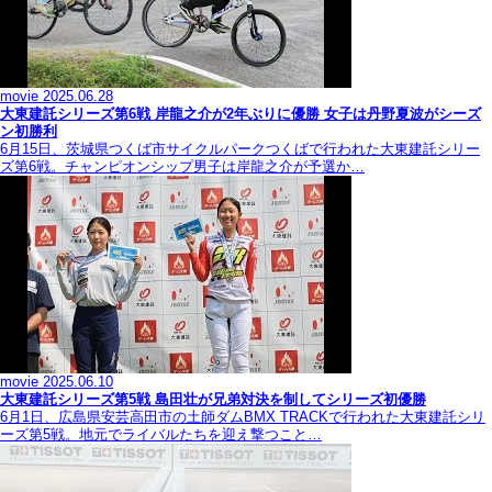
movie
2025.06.28
大東建託シリーズ第6戦 岸龍之介が2年ぶりに優勝 女子は丹野夏波がシーズ
ン初勝利
6月15日、茨城県つくば市サイクルパークつくばで行われた大東建託シリー
ズ第6戦。チャンピオンシップ男子は岸龍之介が予選か…
movie
2025.06.10
大東建託シリーズ第5戦 島田壮が兄弟対決を制してシリーズ初優勝
6月1日、広島県安芸高田市の土師ダムBMX TRACKで行われた大東建託シリ
ーズ第5戦。地元でライバルたちを迎え撃つこと…