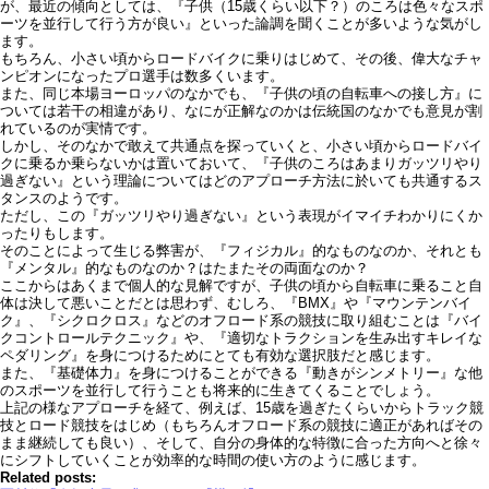
が、最近の傾向としては、『子供（15歳くらい以下？）のころは色々なスポ
ーツを並行して行う方が良い』といった論調を聞くことが多いような気がし
ます。
もちろん、小さい頃からロードバイクに乗りはじめて、その後、偉大なチャ
ンピオンになったプロ選手は数多くいます。
また、同じ本場ヨーロッパのなかでも、『子供の頃の自転車への接し方』に
ついては若干の相違があり、なにが正解なのかは伝統国のなかでも意見が割
れているのが実情です。
しかし、そのなかで敢えて共通点を探っていくと、小さい頃からロードバイ
クに乗るか乗らないかは置いておいて、『子供のころはあまりガッツリやり
過ぎない』という理論についてはどのアプローチ方法に於いても共通するス
タンスのようです。
ただし、この『ガッツリやり過ぎない』という表現がイマイチわかりにくか
ったりもします。
そのことによって生じる弊害が、『フィジカル』的なものなのか、それとも
『メンタル』的なものなのか？はたまたその両面なのか？
ここからはあくまで個人的な見解ですが、子供の頃から自転車に乗ること自
体は決して悪いことだとは思わず、むしろ、『BMX』や『マウンテンバイ
ク』、『シクロクロス』などのオフロード系の競技に取り組むことは『バイ
クコントロールテクニック』や、『適切なトラクションを生み出すキレイな
ペダリング』を身につけるためにとても有効な選択肢だと感じます。
また、『基礎体力』を身につけることができる『動きがシンメトリー』な他
のスポーツを並行して行うことも将来的に生きてくることでしょう。
上記の様なアプローチを経て、例えば、15歳を過ぎたくらいからトラック競
技とロード競技をはじめ（もちろんオフロード系の競技に適正があればその
まま継続しても良い）、そして、自分の身体的な特徴に合った方向へと徐々
にシフトしていくことが効率的な時間の使い方のように感じます。
Related posts: