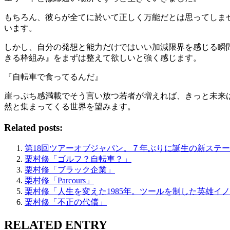
もちろん、彼らが全てに於いて正しく万能だとは思ってしま
います。
しかし、自分の発想と能力だけではいい加減限界を感じる瞬
きる枠組み』をまずは整えて欲しいと強く感じます。
『自転車で食ってるんだ』
崖っぷち感満載でそう言い放つ若者が増えれば、きっと未来
然と集まってくる世界を望みます。
Related posts:
第18回ツアーオブジャパン。７年ぶりに誕生の新ステ
栗村修「ゴルフ？自転車？」
栗村修「ブラック企業」
栗村修「Parcours」
栗村修「人生を変えた1985年。ツールを制した英雄イ
栗村修「不正の代償」
RELATED ENTRY