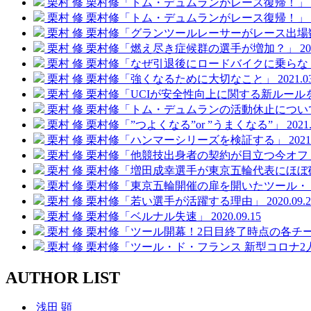
栗村 修
栗村修「トム・デュムランがレース復帰！」
栗村 修
栗村修「トム・デュムランがレース復帰！」
栗村 修
栗村修「グランツールレーサーがレース出場
栗村 修
栗村修「燃え尽き症候群の選手が増加？」
20
栗村 修
栗村修「なぜ引退後にロードバイクに乗らな
栗村 修
栗村修「強くなるために大切なこと」
2021.0
栗村 修
栗村修「UCIが安全性向上に関する新ルール
栗村 修
栗村修「トム・デュムランの活動休止につい
栗村 修
栗村修「”つよくなる”or ”うまくなる”」
2021
栗村 修
栗村修「ハンマーシリーズを検証する」
2021
栗村 修
栗村修「他競技出身者の契約が目立つ今オフ
栗村 修
栗村修「増田成幸選手が東京五輪代表にほぼ
栗村 修
栗村修「東京五輪開催の扉を開いたツール・
栗村 修
栗村修「若い選手が活躍する理由」
2020.09.
栗村 修
栗村修「ベルナル失速」
2020.09.15
栗村 修
栗村修「ツール開幕！2日目終了時点の各チ
栗村 修
栗村修「ツール・ド・フランス 新型コロナ2
AUTHOR LIST
浅田 顕