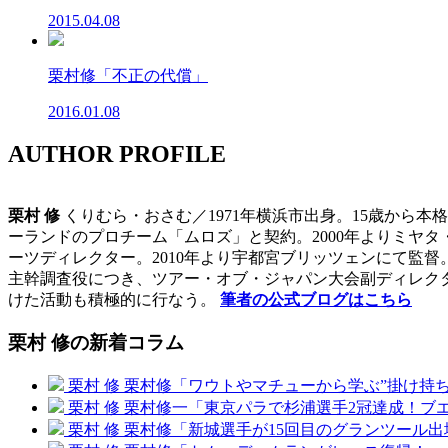
2015.04.08
栗村修「不正の代償」
2016.01.08
AUTHOR PROFILE
栗村 修
くりむら・おさむ／1971年横浜市出身。15歳から
ーランドのプロチーム「ムロズ」と契約。2000年よりミヤタ・
ーツディレクター。2010年より宇都宮ブリッツェンにて監
主幹調査役につき、ツアー・オブ・ジャパン大会副ディレクタ
けた活動も積極的に行なう。
筆者の公式ブログはこちら
栗村 修の新着コラム
栗村 修
栗村修「ワウトやマチューから学ぶ”掛け持ち
栗村 修
栗村修一「東京パラで杉浦選手2冠達成！ブ
栗村 修
栗村修「新城選手が15回目のグランツール出