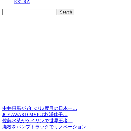
EXTRA
中井飛馬が5年ぶり2度目の日本一…
JCF AWARD MVPは杉浦佳子…
佐藤水菜がケイリンで世界王者…
廃校をパンプトラックでリノベーション…