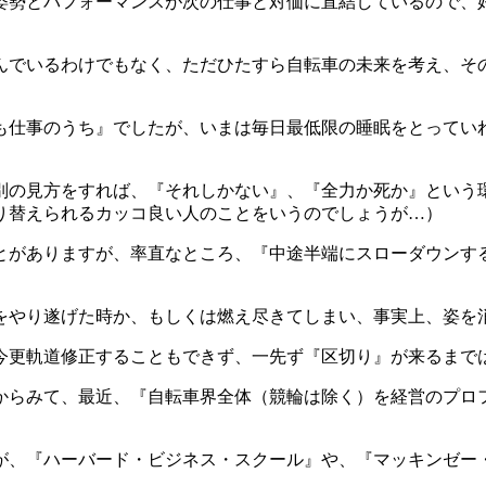
姿勢とパフォーマンスが次の仕事と対価に直結しているので、
んでいるわけでもなく、ただひたすら自転車の未来を考え、そ
も仕事のうち』でしたが、いまは毎日最低限の睡眠をとってい
別の見方をすれば、『それしかない』、『全力か死か』という
り替えられるカッコ良い人のことをいうのでしょうが…）
とがありますが、率直なところ、『中途半端にスローダウンす
をやり遂げた時か、もしくは燃え尽きてしまい、事実上、姿を
今更軌道修正することもできず、一先ず『区切り』が来るまで
からみて、最近、『自転車界全体（競輪は除く）を経営のプロ
が、『ハーバード・ビジネス・スクール』や、『マッキンゼー