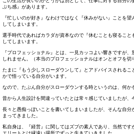
この生活が良いのかどうかは別として、仕事に対する自分の
ぷち感』があります。
『忙しいのが好き』なわけではなく『休みがない』ことを望
してしまいます。
選手時代であればカラダが資本なので『休むことも寝ること
してしまいます。
『プロフェッショナル』とは、一見カッコよい響きですが、
しれません。（本当のプロフェッショナルはオンとオフを切
たまに『もう少しスローダウンして』とアドバイスされるこ
かで悟っている自分がいます。
なので、たぶん自分がスローダウンする時というのは、何か
昔から人生設計を間違っていたとは常々感じていましたが、
長々と愚痴っぽいことを書いてしまいましたが、そんな自分
まってきました。
私自身は、『経営』に関してはズブの素人であり、当然です
エリートとは縁遠い場所でずっと生きていきました。