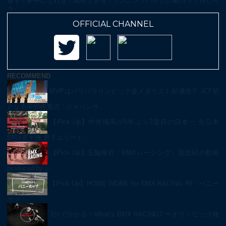
親子で夢中になれる！成長できる！ランニングバイクの魅力って何だろ
う
OFFICIAL CHANNEL
RECOMMEND
MVPはパリパラリンピック金メダリスト杉浦佳子 JCF初
となる年間授賞式「ジャパンサ…
【Pick Up】中井飛馬が5年ぶり2度目の日本一 全日本
BMX選手権 男子エリート…
【Pick Up】五輪種目「BMXレーシング」競技紹介動画
produced by …
【Pick Up】HOME WORK for BMX RACING #9「バニー
ホッ…
3分で分かる！What’s BMX RACING? 〜オリンピック種