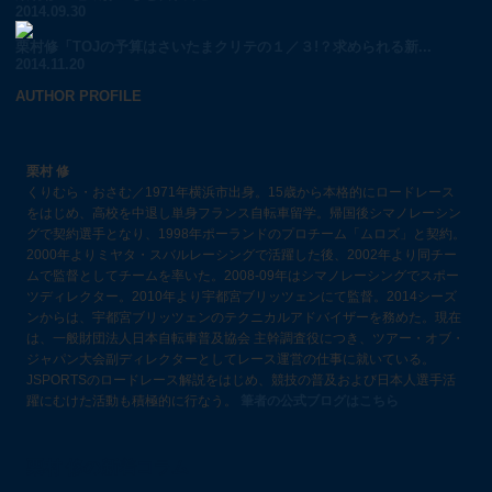
2014.09.30
栗村修「TOJの予算はさいたまクリテの１／３!？求められる新...
2014.11.20
AUTHOR PROFILE
栗村 修
くりむら・おさむ／1971年横浜市出身。15歳から本格的にロードレース
をはじめ、高校を中退し単身フランス自転車留学。帰国後シマノレーシン
グで契約選手となり、1998年ポーランドのプロチーム「ムロズ」と契約。
2000年よりミヤタ・スバルレーシングで活躍した後、2002年より同チー
ムで監督としてチームを率いた。2008-09年はシマノレーシングでスポー
ツディレクター。2010年より宇都宮ブリッツェンにて監督。2014シーズ
ンからは、宇都宮ブリッツェンのテクニカルアドバイザーを務めた。現在
は、一般財団法人日本自転車普及協会 主幹調査役につき、ツアー・オブ・
ジャパン大会副ディレクターとしてレース運営の仕事に就いている。
JSPORTSのロードレース解説をはじめ、競技の普及および日本人選手活
躍にむけた活動も積極的に行なう。
筆者の公式ブログはこちら
栗村 修の新着コラム