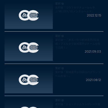
栗村 修
栗村修「ワウトやマチューから学
ぶ”掛け持ち”のメンタルヘルス」
2022.12.15
栗村 修
栗村修一「東京パラで杉浦選手2冠達
成！ブエルタで新城選手がチームを救
う活躍！」
2021.09.03
栗村 修
栗村修「新城選手が15回目のグランツ
ール出場へ」
2021.08.12
栗村 修
栗村修「トム・デュムランがレース復