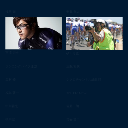
浅田 顕
安藤 隼人
宮澤 崇史
砂田弓弦
ランニングバイク連盟
三瓶 将廣
栗村 修
シクロチャンネル編集部
福島 晋一
YBP PROJECT
中川裕之
佐藤一朗
橋川健
竹谷 賢二