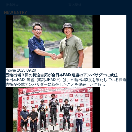
腰山雅大
高木聖雄
NEW ENTRY
movie
2025.09.20
五輪出場３回の長迫吉拓が全日本BMX連盟のアンバサダーに就任
全日本BMX 連盟（略称JBMXF）は、五輪出場3度を果たしている長迫
吉拓が公式アンバサダーに就任したことを発表した同時…