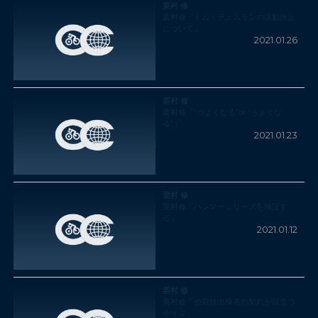
栗村 修
栗村修「トム・デュムランの活動休止
について」
2021.01.26
栗村 修
栗村修「”つよくなる”or ”うまくな
る”」
2021.01.23
栗村 修
栗村修「ハンマーシリーズを検証す
る」
2021.01.12
栗村 修
栗村修「他競技出身者の契約が目立つ
今オフ」