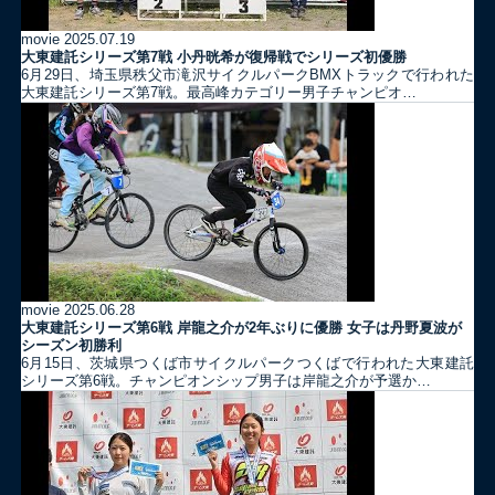
movie
2025.07.19
大東建託シリーズ第7戦 ⼩丹晄希が復帰戦でシリーズ初優勝
6月29日、埼玉県秩父市滝沢サイクルパークBMXトラックで行われた
大東建託シリーズ第7戦。最高峰カテゴリー男子チャンピオ…
movie
2025.06.28
大東建託シリーズ第6戦 岸龍之介が2年ぶりに優勝 女子は丹野夏波が
シーズン初勝利
6月15日、茨城県つくば市サイクルパークつくばで行われた大東建託
シリーズ第6戦。チャンピオンシップ男子は岸龍之介が予選か…