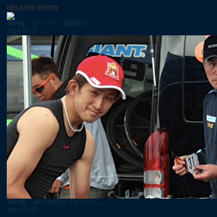
RELATED ENTRY
栗村修「今シーズン初勝利！」...
2014.03.17
栗村修「JBCF白浜クリテリウム」...
2014.04.20