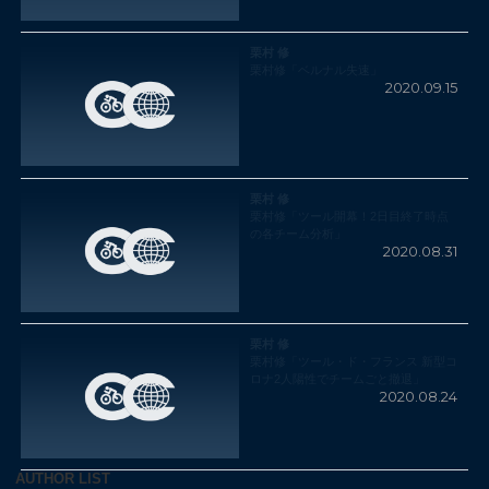
栗村 修
栗村修「ベルナル失速」
2020.09.15
栗村 修
栗村修「ツール開幕！2日目終了時点
の各チーム分析」
2020.08.31
栗村 修
栗村修「ツール・ド・フランス 新型コ
ロナ2人陽性でチームごと撤退」
2020.08.24
AUTHOR LIST