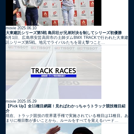
movie
2025.06.10
大東建託シリーズ第5戦 島田壮が兄弟対決を制してシリーズ初優勝
6月1日、広島県安芸高田市の土師ダムBMX TRACKで行われた大東建
託シリーズ第5戦。地元でライバルたちを迎え撃つこと…
movie
2025.05.29
【Pick Up】全11種目網羅！見ればわかっちゃうトラック競技種目紹
介
現在、トラック競技の世界選手権で実施されている種目は11種目。あ
まりに種目数が多いことから、ルールをすべてを覚えるハード…