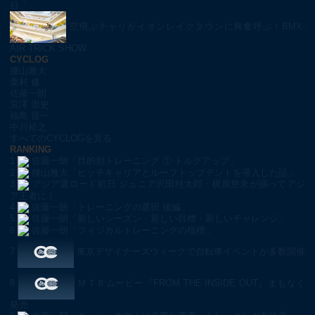
目「…
空飛ぶチャリがイオンレイクタウンに興奮呼ぶ！BMX-
AIR TRICK SHOW
CYCLOG
腰山雅大
栗村 修
佐藤一朗
宮澤 崇史
福島 晋一
中川裕之
すべてのCYCLOGを見る
RANKING
1
佐藤一朗「目的別トレーニング ① トルクアップ」
2
腰山雅大「ヒッチキャリアとルーフトップテントを導入した話」
3
アジア選ロード初日 ジュニア沢田桂太郎・梶原悠未が揃ってアジ
ア王者に！
4
佐藤一朗「トレーニングの選択 後編」
5
佐藤一朗「新しいシーズン・新しい目標・新しいチャレンジ」
6
佐藤一朗「フィジカルトレーニングの指標」
7
東京デザイナーズウィークで自転車イベントが多数開催
8
ＭＴＢムービー『FROM THE INSIDE OUT』まもなく
発売