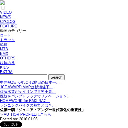
VIDEO
NEWS
CYCLOG
FEATURE
動画カテゴリー
ロード
トラック
競輪
MTB
BMX
OTHERS
銀輪の風
KIDS
EXTRA
中井飛馬が5年ぶり2度目の日本一…
JCF AWARD MVPは杉浦佳子…
佐藤水菜がケイリンで世界王者…
廃校をパンプトラックでリノベーション…
HOMEWORK for BMX RAC…
ランニングバイクの魅力とは？…
佐藤一朗「ジュニア・アンダー世代強化の重要性」
▽AUTHOR PROFILEはこちら
Posted on: 2016.01.05