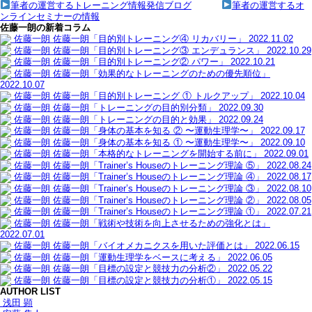
筆者の運営するトレーニング情報発信ブログ
筆者の運営するオ
ンラインセミナーの情報
佐藤一朗の新着コラム
佐藤一朗
佐藤一朗「目的別トレーニング④ リカバリー」
2022.11.02
佐藤一朗
佐藤一朗「目的別トレーニング③ エンデュランス」
2022.10.29
佐藤一朗
佐藤一朗「目的別トレーニング② パワー」
2022.10.21
佐藤一朗
佐藤一朗「効果的なトレーニングのための優先順位」
2022.10.07
佐藤一朗
佐藤一朗「目的別トレーニング ① トルクアップ」
2022.10.04
佐藤一朗
佐藤一朗「トレーニングの目的別分類」
2022.09.30
佐藤一朗
佐藤一朗「トレーニングの目的と効果」
2022.09.24
佐藤一朗
佐藤一朗「身体の基本を知る ② 〜運動生理学〜」
2022.09.17
佐藤一朗
佐藤一朗「身体の基本を知る ① 〜運動生理学〜」
2022.09.10
佐藤一朗
佐藤一朗「本格的なトレーニングを開始する前に」
2022.09.01
佐藤一朗
佐藤一朗「Trainer’s Houseのトレーニング理論 ⑤」
2022.08.24
佐藤一朗
佐藤一朗「Trainer’s Houseのトレーニング理論 ④」
2022.08.17
佐藤一朗
佐藤一朗「Trainer’s Houseのトレーニング理論 ③」
2022.08.10
佐藤一朗
佐藤一朗「Trainer’s Houseのトレーニング理論 ②」
2022.08.05
佐藤一朗
佐藤一朗「Trainer’s Houseのトレーニング理論 ①」
2022.07.21
佐藤一朗
佐藤一朗「戦術や技術を向上させるための強化とは」
2022.07.01
佐藤一朗
佐藤一朗「バイオメカニクスを用いた評価とは」
2022.06.15
佐藤一朗
佐藤一朗「運動生理学をベースに考える」
2022.06.05
佐藤一朗
佐藤一朗「目標の設定と競技力の分析②」
2022.05.22
佐藤一朗
佐藤一朗「目標の設定と競技力の分析①」
2022.05.15
AUTHOR LIST
浅田 顕