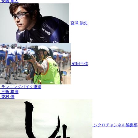
安藤 隼人
宮澤 崇史
砂田弓弦
ランニングバイク連盟
三瓶 将廣
栗村 修
シクロチャンネル編集部