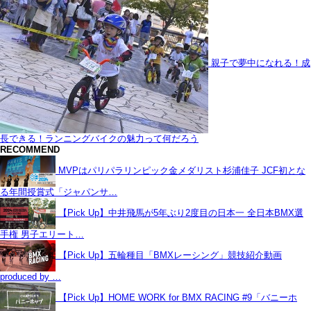
親子で夢中になれる！成
長できる！ランニングバイクの魅力って何だろう
RECOMMEND
MVPはパリパラリンピック金メダリスト杉浦佳子 JCF初とな
る年間授賞式「ジャパンサ…
【Pick Up】中井飛馬が5年ぶり2度目の日本一 全日本BMX選
手権 男子エリート…
【Pick Up】五輪種目「BMXレーシング」競技紹介動画
produced by …
【Pick Up】HOME WORK for BMX RACING #9「バニーホ