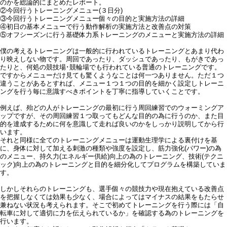
のかを総論的にまとめたレポート。
②今回行うトレーニングメニュー(３日分)
③今回行うトレーニングメニュー個々の目的と実施方法の詳細
④初日の基本メニューで行う動作解析の実施方法と改善点の対策
⑤オフシーズンに行う基礎体力系トレーニングのメニューと実施方法の詳細
僕の考えるトレーニングは一般的に行われているトレーニングとあまり代わ
り映えしない物です。周回であったり、ダッシュであったり、もがきであっ
たりと、何処の競技場･競輪場でも行われている普通のトレーニングです。
ですからメニューだけ見ても驚くようなことは何一つありません。ただ１つ
違うことがあるとすれば、メニュー１つ１つの目的を細かく設定しトレーニ
ングを行う毎に意識すべきポイントを丁寧に指導していくことです。
例えば、殆どの人がトレーニングの最初に行う周回練習でのウォーミングア
ップですが、その周回練習１つ取ってもどんな目的の為に行うのか、また目
的を達成するために何を意識して走れば良いのかをしっかり説明してから行
います。
それと同様に全てのトレーニングメニューは運動生理学による裏付けを基
に、身体に対して加える刺激の種類や強度を設定し、筋力強化(パワー)の為
のメニュー、持久力(エネルギー供給)向上の為のトレーニング、技術(テクニ
ック)向上の為のトレーニングと目的を細分化してプログラムを構築していま
す。
しかしそれらのトレーニングも、選手個々の競技力や現在抱えている改善点
を把握しなくては効果も少なく、場合によってはマイナスの結果をもたらせ
兼ねない状況も考えられます。そこで初めてトレーニングを行う際には「自
転車に対して適切に力を伝えられているか」を確認する為のトレーニングを
行います。