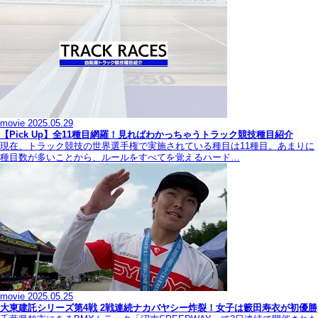
movie
2025.05.29
【Pick Up】全11種目網羅！見ればわかっちゃうトラック競技種目紹介
現在、トラック競技の世界選手権で実施されている種目は11種目。あまりに
種目数が多いことから、ルールをすべてを覚えるハード…
movie
2025.05.25
大東建託シリーズ第4戦 2戦連続ナカバヤシー炸裂！女子は籔田寿衣が初優勝