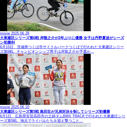
movie
2025.06.28
大東建託シリーズ第6戦 岸龍之介が2年ぶりに優勝 女子は丹野夏波がシーズ
ン初勝利
6月15日、茨城県つくば市サイクルパークつくばで行われた大東建託シリー
ズ第6戦。チャンピオンシップ男子は岸龍之介が予選か…
movie
2025.06.10
大東建託シリーズ第5戦 島田壮が兄弟対決を制してシリーズ初優勝
6月1日、広島県安芸高田市の土師ダムBMX TRACKで行われた大東建託シリ
ーズ第5戦。地元でライバルたちを迎え撃つこと…