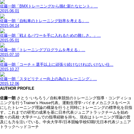
佐藤一朗「BMXトレーニングから掴む新たなヒント」...
2015.06.01
佐藤一朗「自転車のトレーニング効率を考える」...
2015.04.14
佐藤一朗「戦えるパワーを手に入れるための難しさ。」...
2015.05.01
佐藤一朗「トレーニングプログラムを考える」...
2015.07.10
佐藤一朗「コーチ = 選手以上に頑張り続けなければいけない仕...
2015.10.27
佐藤一朗「スタビリティー向上の為のトレーニング」...
2015.12.06
AUTHOR PROFILE
佐藤一朗
さとう･いちろう／自転車競技のトレーニング指導・コンディショ
ニングを行うTrainer’s House代表。運動生理学･バイオメカニクスをベース
にしたトレーニング理論の構築を行うと同時にトレーニングの標準化を目指
す。これまでの研究の成果を基に日本代表ジュニアトラックチームを始め
数々の高校･大学チームでの指導経験を持ち、現在はトレーニング理論の普
及にも力を注いでいる。中央大学卒/日本競輪学校63期/元日本代表ジュニア
トラックヘッドコーチ