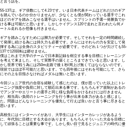
と言う話を。
55-13Tは、ギア倍数にして4.23です。いま日本代表チームはどれだけのギア
を踏んでいるのか分かりませんが、少なくとも僕が関わっている選手でこれ
ほどのギアを踏みこなせる選手はいません。スプリントの予選一発勝負でか
ける事は可能だと思います。しかしケイデンス120で走れと言われたら何メ
ートル走れるか想像も付きません。
ギアを踏みこなすためには脚力が必要です。そしてそれを一定の時間継続し
て発揮し続ける為には持久力も必要です。さらにはそれらの力を安定して発
揮する為には全身のスタビリティーが必要です。そのどれ１つが欠けても55-
13Tで120回転は廻せません。
僕はこれまで大学のチームで日本新記録を樹立する事を目標にトレーニング
を考えて来ました。そして実際手の届くところまできていると思います。し
かし世界で戦う為には250m走路で後１秒/周上げ無くてはならないのです。
現状ではほぼ不可能だと思います。でも四年後にはそれを可能にして、さら
にその上を目指さなければメダルは無いと思います。
今回ジュニア世代の合宿を経験して感じたのは、僕が思っていた以上にトレ
ーニング強度や負荷に対して順応出来る事です。もちろんギア規制があるの
でアンダーやエリートの選手と同じ様な負荷をかけるわけには行きません
が、相当高い負荷のトレーニングを行う事が出来る体力があると感じまし
た。問題はどんなトレーニングを優先して行えば良いかと言う事に尽きると
思います。
高校生にはインターハイがあり、大学生にはインターカレッジがあるよう
に、年代別に目標とする大会があります。もちろんそういった大会を目標に
して頑張ることは重要な事です。しかし長い目で見るとジュニアの時代に優