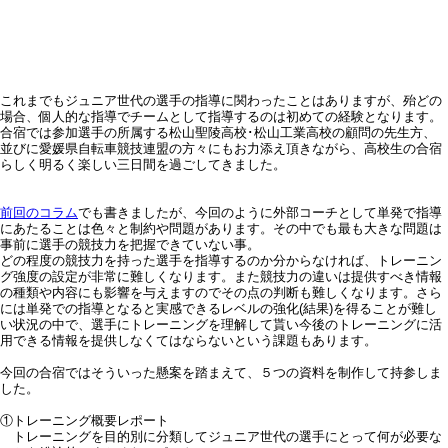
これまでもジュニア世代の選手の指導に関わったことはありますが、殆どの
場合、個人的な指導でチームとして指導するのは初めての経験となります。
合宿では参加選手の所属する松山聖陵高校･松山工業高校の顧問の先生方、
並びに愛媛県自転車競技連盟の方々にもお力添え頂きながら、高校生の合宿
らしく明るく楽しい三日間を過ごしてきました。
前回のコラム
でも書きましたが、今回のように外部コーチとして単発で指導
にあたることは色々と制約や問題があります。その中でも最も大きな問題は
事前に選手の競技力を把握できていない事。
どの程度の競技力を持った選手を指導するのか分からなければ、トレーニン
グ強度の設定が非常に難しくなります。また競技力の違いは提供すべき情報
の種類や内容にも影響を与えますのでその点の判断も難しくなります。さら
には単発での指導となると実感できるレベルの強化(結果)を得ることが難し
い状況の中で、選手にトレーニングを理解して貰い今後のトレーニングに活
用できる情報を提供しなくてはならないという課題もあります。
今回の合宿ではそういった懸案を踏まえて、５つの資料を制作して持参しま
した。
①トレーニング概要レポート
トレーニングを目的別に分類してジュニア世代の選手にとって何が必要な