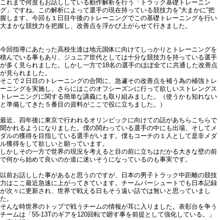
これまで何度もお話ししている動作解析を行う「トラック基礎トレーニン
グ」ですね。この解析によって選手の現在持っている競技力を”大まかに”把
握します。今回も１日目午後のトレーニングでこの基礎トレーニングを行い
大まかな競技力を把握し、改善点を浮かび上がらせて行きました。
今回指導にあたった高校生達は地元国体に向けてしっかりとトレーニングを
積んでいる事もあり、ジュニア世代としては十分な競技力を持っている選手
が多く見られました。しかし一方で18名の選手のほぼ全てに共通した改善点
が見られました。
そこで２日目のトレーニングの合間に、急遽その改善点を補う為の補強トレ
ーニングを実施し、さらにはこのオフシーズンに行って欲しいストレングス
トレーニングに関する簡単な講義にも取り組みました。（使うかも知れない
と準備してきた５番目の資料がここで役に立ちました。）
最近、四年後に東京で行われるオリンピックに向けての話があちらこちらで
聞かれるようになりました。僕の関わっている選手の中にも出場、そしてメ
ダルの獲得を目指している選手がいます。僕もコーチの１人として是非メダ
ル獲得をして欲しいと願っています。
しかしその一方で世界の現況を考えると目の前に立ちはだかる大きな壁の前
で何から始めて良いのか道に迷いそうになっているのも事実です。
以前お話しした事があると思うのですが、日本の男子トラック中距離の競技
力はここ最近急速に上がってきています。チームパーシュートでも日本記録
が次々に更新され、世界で戦える日もそう遠い話では無いと思っていまし
た。
そんな時世界のトップで戦うチームの情報が耳に入りました。表彰台を争う
チームは「55-13Tのギアを120回転で廻す事を前提として強化している。」