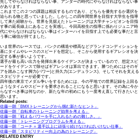
先してやらなければならない事、アンダーの時代にやらなければならない事
があります。
これまでこの２つの課題は相反するものであり、どちらを優先するか選択を
迫られる物と思っていました。しかしこの四年間世界を目指す大学生を指導
して来た経験から、世界を見据えたトレーニングは大学チャンピオンを目指
す事の延長線上にあることを実感し、今回高校生の指導に係わりジュニア時
代にやらなければならない事はインターハイを目指す上でも必要な事だと言
う事に確信が持てました。
いま世界のレースでは、バンクの構造や標高などグランドコンディションを
基にタイムやレースのスピードを想定し、そこから使用するギアレシオを決
定する事が多いようです。
選手が最も高い出力を発揮出来るケイデンスが決まっているので、想定スピ
ードをケイデンスで除せばギアレシオは算出できます。勝つためにはそのギ
アを踏みこなす脚力(パワー)と持久力(エンデュランス)、そしてそれを支える
スタビリティーが必要です。
四年後の東京でメダル争いをするためには、今の平地での世界記録を上回る
ようなタイムやスピードを要求されることになると思います。その為に今か
らなすべき事は何なのか、新たな年の初めにもう一度考え直して行きたいと
思います。
Related posts:
佐藤一朗「BMXトレーニングから掴む新たなヒント」
佐藤一朗「自転車のトレーニング効率を考える」
佐藤一朗「戦えるパワーを手に入れるための難しさ。」
佐藤一朗「トレーニングプログラムを考える」
佐藤一朗「コーチ = 選手以上に頑張り続けなければいけない仕事」
佐藤一朗「スタビリティー向上の為のトレーニング」
RELATED ENTRY