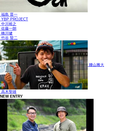
福島 晋一
YBP PROJECT
中川裕之
佐藤一朗
橋川健
竹谷 賢二
腰山雅大
高木聖雄
NEW ENTRY