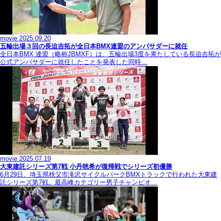
movie
2025.09.20
五輪出場３回の長迫吉拓が全日本BMX連盟のアンバサダーに就任
全日本BMX 連盟（略称JBMXF）は、五輪出場3度を果たしている長迫吉拓が
公式アンバサダーに就任したことを発表した同時…
movie
2025.07.19
大東建託シリーズ第7戦 ⼩丹晄希が復帰戦でシリーズ初優勝
6月29日、埼玉県秩父市滝沢サイクルパークBMXトラックで行われた大東建
託シリーズ第7戦。最高峰カテゴリー男子チャンピオ…