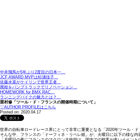
中井飛馬が5年ぶり2度目の日本一…
JCF AWARD MVPは杉浦佳子…
佐藤水菜がケイリンで世界王者…
廃校をパンプトラックでリノベーション…
HOMEWORK for BMX RAC…
ランニングバイクの魅力とは？…
栗村修「ツール・ド・フランスの開催時期について」
▽AUTHOR PROFILEはこちら
Posted on: 2020.04.17
世界の自転車ロードレース界にとって非常に重要となる「2020年ツール・
そんな中、フランスの「ドーフィネ・リベレ紙」が、火曜日に以下の様な内
「月曜日の夜にフランスのマクロン大統領は、国内での観客が多いイベント