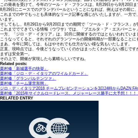
この発表を受けて、今年のツール・ド・フランスは、8月29日から9月20日
8月29日にニースでのグランデパールということになれば、例えばその前に
これまでの中でもっとも具体的なリーク記事な感じがいたしますが、一方で
います。
そしてもし、8月29日から9月20日までの期間で「ツール・ド・フランス
これまででてきている情報（ウワサ）では、「ブエルタ・ア・エスパーニャ」
一方、「ジロ・デ・イタリア」は、10月に開催するのではともいわれていま
こうなってくると、それぞれのグランツールの開催時期が一部重なることに
まあ、今年に関しては、もはやそれでも仕方がない様な気もいたします。
正直、現時点では、今後どうなっていくのかはまったくわからない感じです
まずは安全第一。
その上で、開催が実現したら素晴らしいですね。
Related posts:
栗村修「新城選手の快挙」
栗村修「ジロ・デ・イタリアのワイルドカード」
栗村修「グランパルテンツァ」
栗村修「チーム運営形態」
ジロ・デ・イタリア2018 チームプレゼンテーションを3日24時からDAZN F
栗村修「2015年サイクルロードレース、メジャーレース勝手に大予想！！！
RELATED ENTRY