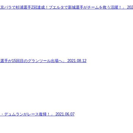
東京パラで杉浦選手2冠達成！ブエルタで新城選手がチームを救う活躍！」
202
選手が15回目のグランツール出場へ」
2021.08.12
ム・デュムランがレース復帰！」
2021.06.07