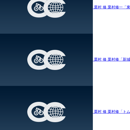
栗村 修
栗村修一「
栗村 修
栗村修「新城
栗村 修
栗村修「ト