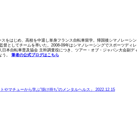
レースをはじめ、高校を中退し単身フランス自転車留学。帰国後シマノレーシン
監督としてチームを率いた。2008-09年はシマノレーシングでスポーツディレ
日本自転車普及協会 主幹調査役につき、ツアー・オブ・ジャパン大会副ディ
なう。
筆者の公式ブログはこちら
トやマチューから学ぶ”掛け持ち”のメンタルヘルス」
2022.12.15