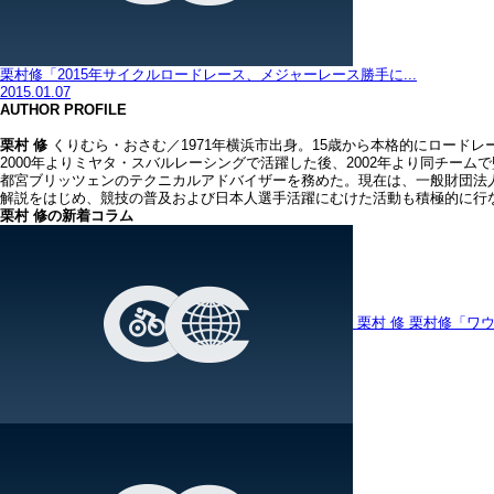
栗村修「2015年サイクルロードレース、メジャーレース勝手に...
2015.01.07
AUTHOR PROFILE
栗村 修
くりむら・おさむ／1971年横浜市出身。15歳から本格的にロード
2000年よりミヤタ・スバルレーシングで活躍した後、2002年より同チームで
都宮ブリッツェンのテクニカルアドバイザーを務めた。現在は、一般財団法人
解説をはじめ、競技の普及および日本人選手活躍にむけた活動も積極的に行
栗村 修の新着コラム
栗村 修
栗村修「ワウ