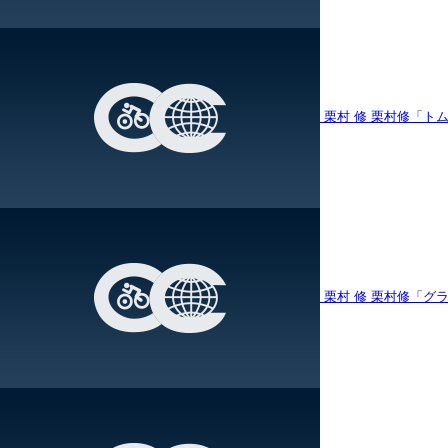
栗村 修
栗村修「ト
栗村 修
栗村修「グ