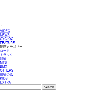
VIDEO
NEWS
CYCLOG
FEATURE
動画カテゴリー
ロード
トラック
競輪
MTB
BMX
OTHERS
銀輪の風
KIDS
EXTRA