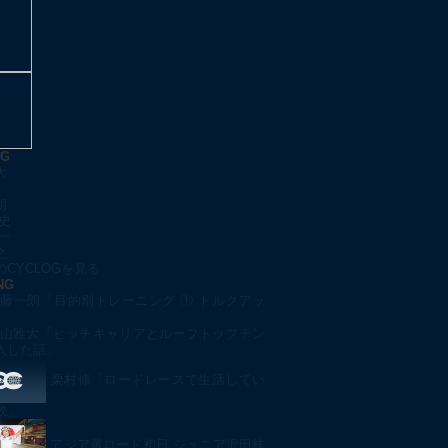
OG
大
朗
史
一
之
CYCLOGを見る
NG
藤一朗「目的別トレーニング ① トルクアッ
山雅大「ヒッチキャリアとルーフトップテン
入した話」
栗村修「ロードレースで生活してい
数」
アジア選ロード初日 ジュニア沢田桂