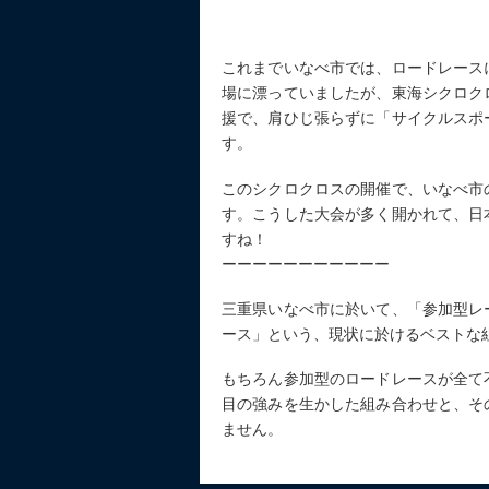
これまでいなべ市では、ロードレース
場に漂っていましたが、東海シクロク
援で、肩ひじ張らずに「サイクルスポ
す。
このシクロクロスの開催で、いなべ市
す。こうした大会が多く開かれて、日
すね！
ーーーーーーーーーーー
三重県いなべ市に於いて、「参加型レ
ース」という、現状に於けるベストな
もちろん参加型のロードレースが全て
目の強みを生かした組み合わせと、そ
ません。