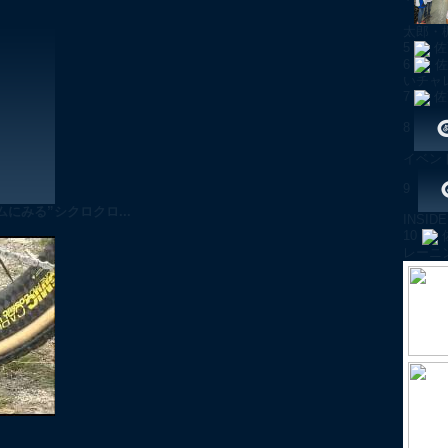
太郎・
5
佐
6
佐
いチャ
7
佐
8
イベン
9
みる”シクロクロ...
INSI
10
レーニ