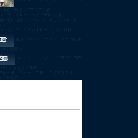
梶原悠未が揃ってアジア王者に！
藤一朗「トレーニングの選択 後編」
藤一朗「新しいシーズン・新しい目標・新し
レンジ」
藤一朗「フィジカルトレーニングの指標」
東京デザイナーズウィークで自転車
トが多数開催
ＭＴＢムービー『FROM THE
DE OUT』まもなく発売
佐藤一郎「ダッシュ力向上に必要な要素・ト
ング各論②」