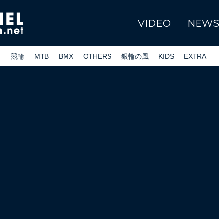
VIDEO
NEWS
ク
競輪
MTB
BMX
OTHERS
銀輪の風
KIDS
EXTRA