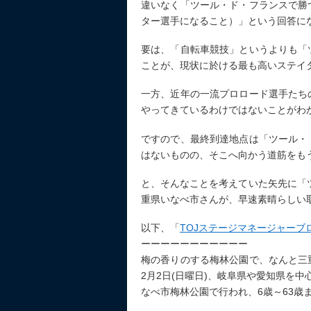
違いなく「ツール・ド・フランスで勝
ター選手になること）」という回答に
要は、「自転車競技」というよりも「
ことが、現状に於ける最も高いステイ
一方、近年の一流プロロード選手たち
やってきているわけではないことがわ
ですので、最終到達地点は「ツール・
はないものの、そこへ向かう道筋をも
と、そんなことを考えていた矢先に「
重県いなべ市さんが、早速素晴らしい
以下、「
TOJステージマネージャーブ
ーーーーーーーーーーー
梅の香りのする梅林公園で、なんと三
2月2日(日曜日)、岐阜県や愛知県を
なべ市梅林公園で行われ、6歳～63歳