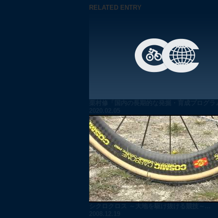
RELATED ENTRY
栗村修「国内の長期的な発掘・育成プログラムに
2020.02.05
シクロクロス ～大地を駆け抜ける競技～...
2008.12.19