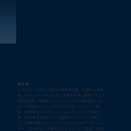
..
...
栗村 修
くりむら・おさむ／1971年横浜市出身。15歳から本格
的にロードレースをはじめ、高校を中退し単身フランス
自転車留学。帰国後シマノレーシングで契約選手とな
り、1998年ポーランドのプロチーム「ムロズ」と契
約。2000年よりミヤタ・スバルレーシングで活躍した
後、2002年より同チームで監督としてチームを率い
た。2008-09年はシマノレーシングでスポーツディレク
ター。2010年より宇都宮ブリッツェンにて監督。2014