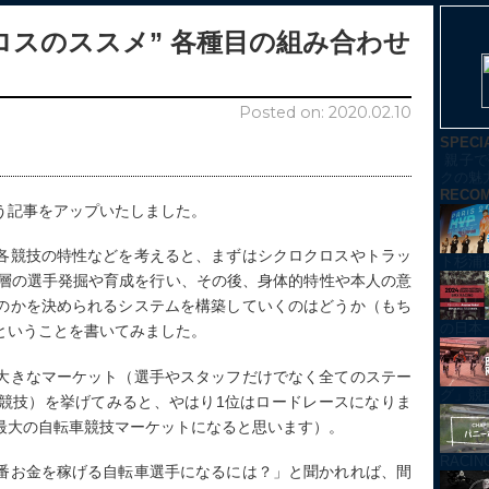
ロスのススメ” 各種目の組み合わせ
Posted on: 2020.02.10
SPECI
親子で
クの魅
RECO
う記事をアップいたしました。
各競技の特性などを考えると、まずはシクロクロスやトラッ
ト杉浦
年層の選手発掘や育成を行い、その後、身体的特性や本人の意
のかを決められるシステムを構築していくのはどうか（もち
の日本
ということを書いてみました。
大きなマーケット（選手やスタッフだけでなく全てのステー
グ」競技紹
競技）を挙げてみると、やはり1位はロードレースになりま
最大の自転車競技マーケットになると思います）。
RACI
番お金を稼げる自転車選手になるには？」と聞かれれば、間