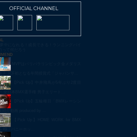
OFFICIAL CHANNEL
AL
夢中になれる！成長できる！ランニングバイ
力って何だろう
MMEND
MVPはパリパラリンピック金メダリス
佳子 JCF初となる年間授賞式「ジャパンサ…
【Pick Up】中井飛馬が5年ぶり2度目
一 全日本BMX選手権 男子エリート…
【Pick Up】五輪種目「BMXレーシン
介動画 produced by …
【Pick Up】HOME WORK for BMX
NG #9「バニーホッ…