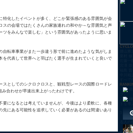
に特化したイベントが多く、どこか緊張感のある雰囲気が会
ロスの会場ではたくさんの家族連れの和やか～な雰囲気と声
ーツをみんなで楽しむ」という雰囲気があったように思いま
CYCL
の自転車事業がまた一歩違う形で前に進めたような気がしま
腰山雅
栗村 修
本を代表して世界へと羽ばたく選手が生まれていくと良いで
佐藤一
宮澤 崇
福島 晋
中川裕
すべての
ースとしてのシクロクロスと、観戦型レースの国際ロードレ
RANKI
1
佐
組み合わせが早速出来上がったわけです。
プ」
2
腰
不要になるとは考えていませんが、今後はより柔軟に、各種
トを導
の先にある可能性を追求していく必要があるのは間違いあり
3
る人の
4