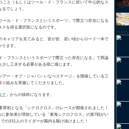
つこと（もしくはツール・ド・フランスに於いて中心的なス
なるでしょう。
〜オリ
ツール・ド・フランスというスポーツ」で際立つ存在になる
タスを得る選択肢になるのです。
興奮呼ぶ！
PARTS
のキャリアを見てみると、皆が皆、若い頃からロード一本で
かります。
ド・フランスというスポーツで際立った存在になる」で異論
う少し工夫する必要がある様に感じます。
ツアー・オブ・ジャパン いなべステージ」を開催している三
取り組みを実施してくださりました。
ログ
」からの抜粋になります。
重県初となる「シクロクロス」のレースが開催されました！
中心に参加者が増加している「東海シクロクロス」の第7戦がい
までの331人のライダーが園内を駆け抜けました！