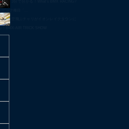
3分で分かる！What’s BMX RACING?
ンピック種目「…
空飛ぶチャリがイオンレイクタウンに
BMX-AIR TRICK SHOW