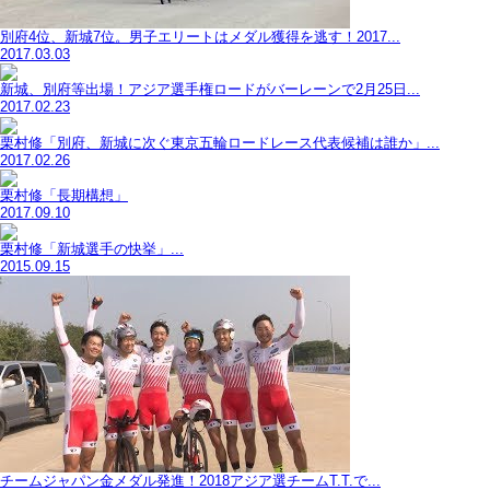
別府4位、新城7位。男子エリートはメダル獲得を逃す！2017...
2017.03.03
新城、別府等出場！アジア選手権ロードがバーレーンで2月25日...
2017.02.23
栗村修「別府、新城に次ぐ東京五輪ロードレース代表候補は誰か」...
2017.02.26
栗村修「長期構想」
2017.09.10
栗村修「新城選手の快挙」...
2015.09.15
チームジャパン金メダル発進！2018アジア選チームT.T.で...