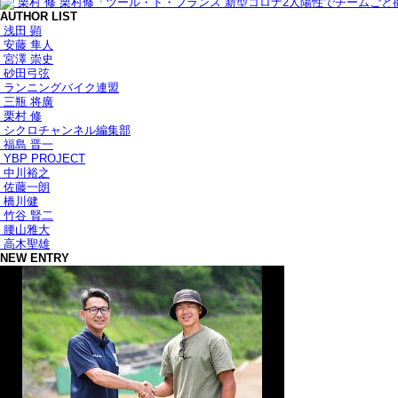
栗村 修
栗村修「ツール・ド・フランス 新型コロナ2人陽性でチームごと
AUTHOR LIST
浅田 顕
安藤 隼人
宮澤 崇史
砂田弓弦
ランニングバイク連盟
三瓶 将廣
栗村 修
シクロチャンネル編集部
福島 晋一
YBP PROJECT
中川裕之
佐藤一朗
橋川健
竹谷 賢二
腰山雅大
高木聖雄
NEW ENTRY