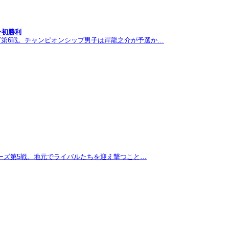
ン初勝利
ズ第6戦。チャンピオンシップ男子は岸龍之介が予選か…
リーズ第5戦。地元でライバルたちを迎え撃つこと…