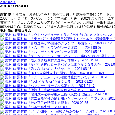
2018.02.09
AUTHOR PROFILE
栗村 修
くりむら・おさむ／1971年横浜市出身。15歳から本格的にロード
2000年よりミヤタ・スバルレーシングで活躍した後、2002年より同チームで
都宮ブリッツェンのテクニカルアドバイザーを務めた。現在は、一般財団法人
解説をはじめ、競技の普及および日本人選手活躍にむけた活動も積極的に行
栗村 修の新着コラム
栗村 修
栗村修「ワウトやマチューから学ぶ”掛け持ち”のメンタルヘルス
栗村 修
栗村修一「東京パラで杉浦選手2冠達成！ブエルタで新城選手が
栗村 修
栗村修「新城選手が15回目のグランツール出場へ」
2021.08.12
栗村 修
栗村修「トム・デュムランがレース復帰！」
2021.06.07
栗村 修
栗村修「トム・デュムランがレース復帰！」
2021.05.13
栗村 修
栗村修「グランツールレーサーがレース出場数を減らす理由」
20
栗村 修
栗村修「燃え尽き症候群の選手が増加？」
2021.04.14
栗村 修
栗村修「なぜ引退後にロードバイクに乗らなくなるのか」
2021.0
栗村 修
栗村修「強くなるために大切なこと」
2021.03.13
栗村 修
栗村修「UCIが安全性向上に関する新ルールを発表」
2021.02.15
栗村 修
栗村修「トム・デュムランの活動休止について」
2021.01.26
栗村 修
栗村修「”つよくなる”or ”うまくなる”」
2021.01.23
栗村 修
栗村修「ハンマーシリーズを検証する」
2021.01.12
栗村 修
栗村修「他競技出身者の契約が目立つ今オフ」
2020.12.15
栗村 修
栗村修「増田成幸選手が東京五輪代表にほぼ確定」
2020.10.13
栗村 修
栗村修「東京五輪開催の扉を開いたツール・ド・フランス」
2020
栗村 修
栗村修「若い選手が活躍する理由」
2020.09.25
栗村 修
栗村修「ベルナル失速」
2020.09.15
栗村 修
栗村修「ツール開幕！2日目終了時点の各チーム分析」
2020.08.3