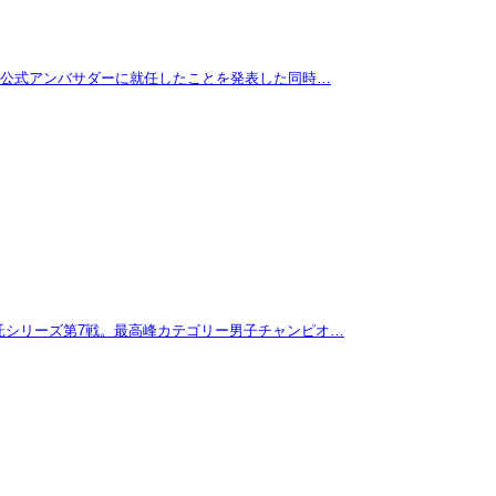
拓が公式アンバサダーに就任したことを発表した同時…
託シリーズ第7戦。最高峰カテゴリー男子チャンピオ…