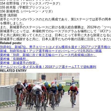
154 佐野淳哉（マトリックス パワータグ）
155 鈴木龍（宇都宮ブリッツェン）
156 新城幸也（バーレーン・メリダ）
監督 浅田顕
若手とベテランのバランスのとれた構成であり、第1ステージでは若手の岡
を獲得しました。
また、新城選手のステージレースに於ける個人総合優勝は、2012年の「ツー
新城選手にとっては、本場欧州でのレースプログラムを犠牲にして「UCI
手と共に真剣に戦ってくれたことは、日本にとって非常に大きな財産となる
新城選手に感謝すると共に、日本人選手たちの今後の活躍に注目していきた
Related posts:
別府4位、新城7位。男子エリートはメダル獲得を逃す！2017アジア選手権
新城、別府等出場！アジア選手権ロードがバーレーンで2月25日に開幕
栗村修「別府、新城に次ぐ東京五輪ロードレース代表候補は誰か」
栗村修「長期構想」
栗村修「新城選手の快挙」
チームジャパン金メダル発進！2018アジア選チームT.T.で逆転勝利
RELATED ENTRY