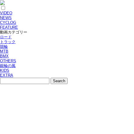
VIDEO
NEWS
CYCLOG
FEATURE
動画カテゴリー
ロード
トラック
競輪
MTB
BMX
OTHERS
銀輪の風
KIDS
EXTRA