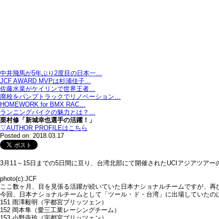
中井飛馬が5年ぶり2度目の日本一…
JCF AWARD MVPは杉浦佳子…
佐藤水菜がケイリンで世界王者…
廃校をパンプトラックでリノベーション…
HOMEWORK for BMX RAC…
ランニングバイクの魅力とは？…
栗村修「新城幸也選手の活躍！」
▽AUTHOR PROFILEはこちら
Posted on: 2018.03.17
3月11～15日までの5日間に亘り、台湾北部にて開催されたUCIアジア
photo(c):JCF
ここ数ヶ月、目を見張る活躍が続いていた日本ナショナルチームですが、再び
今回、日本ナショナルチームとして「ツール・ド・台湾」に出場していたの
151 雨澤毅明（宇都宮ブリッツェン）
152 岡本隼（愛三工業レーシングチーム）
153 小野寺玲（宇都宮ブリッツェン）