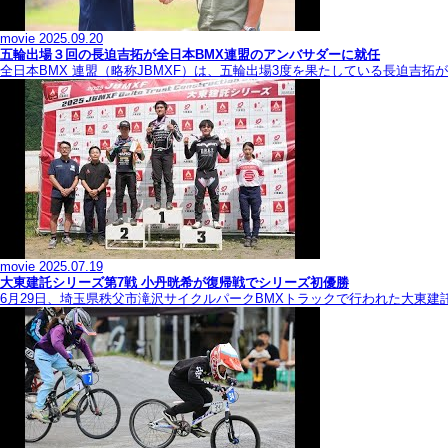
movie
2025.09.20
五輪出場３回の長迫吉拓が全日本BMX連盟のアンバサダーに就任
全日本BMX 連盟（略称JBMXF）は、五輪出場3度を果たしている長迫吉
movie
2025.07.19
大東建託シリーズ第7戦 ⼩丹晄希が復帰戦でシリーズ初優勝
6月29日、埼玉県秩父市滝沢サイクルパークBMXトラックで行われた大東建