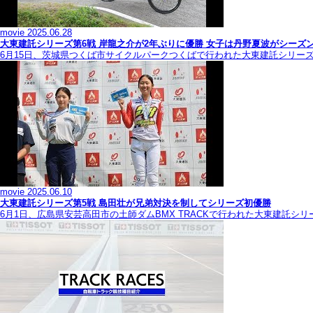
movie
2025.06.28
大東建託シリーズ第6戦 岸龍之介が2年ぶりに優勝 女子は丹野夏波がシーズ
6月15日、茨城県つくば市サイクルパークつくばで行われた大東建託シリー
movie
2025.06.10
大東建託シリーズ第5戦 島田壮が兄弟対決を制してシリーズ初優勝
6月1日、広島県安芸高田市の土師ダムBMX TRACKで行われた大東建託シ