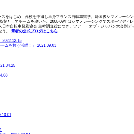
レースをはじめ、高校を中退し単身フランス自転車留学。帰国後シマノレーシン
監督としてチームを率いた。2008-09年はシマノレーシングでスポーツディレ
日本自転車普及協会 主幹調査役につき、ツアー・オブ・ジャパン大会副ディ
なう。
筆者の公式ブログはこちら
」
2022.12.15
チームを救う活躍！」
2021.09.03
21.04.25
4.08
.10.01
1