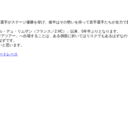
本選手がステージ優勝を挙げ、後半はその勢いを持って若手選手たちが全力で
ル・デュ・リムザン（フランス／2.HC）」以来、5年半ぶりとなります。
アジアツアー」へ出場することは、ある側面に於いてはリスクでもあるはずな
はずです。
いと思います。
ロードレース