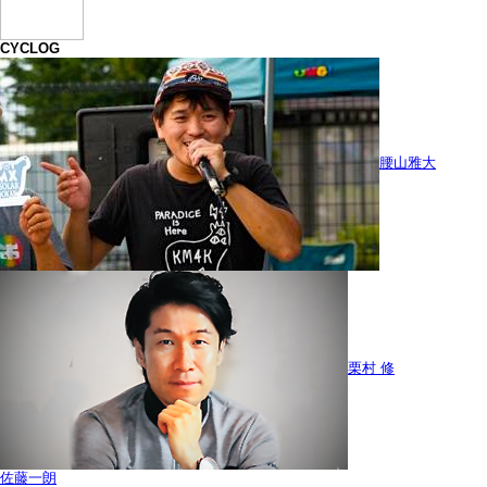
CYCLOG
腰山雅大
栗村 修
佐藤一朗