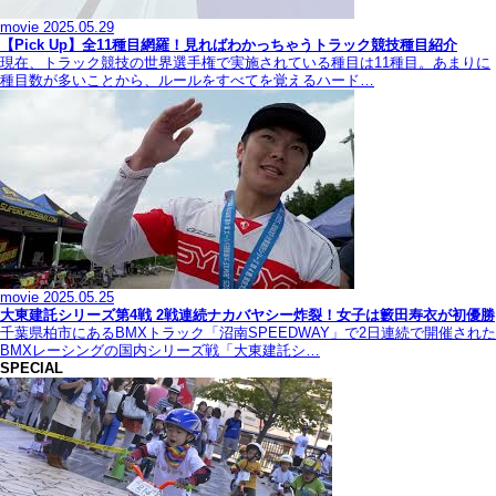
movie
2025.05.29
【Pick Up】全11種目網羅！見ればわかっちゃうトラック競技種目紹介
現在、トラック競技の世界選手権で実施されている種目は11種目。あまりに
種目数が多いことから、ルールをすべてを覚えるハード…
movie
2025.05.25
大東建託シリーズ第4戦 2戦連続ナカバヤシー炸裂！女子は籔田寿衣が初優勝
千葉県柏市にあるBMXトラック「沼南SPEEDWAY」で2日連続で開催された
BMXレーシングの国内シリーズ戦「大東建託シ…
SPECIAL