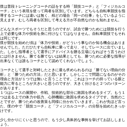
僕は普段トレーニングコーチの話をする時「競技コーチ」と「フィジカルコ
ーチ」という表現を使って両者を区別しています。どちらも自転車競技を指
導するコーチには違いは無く、殆どの場合「同一の仕事」をしているように
見えます。むしろ両者を区別して考える方が不自然なのかも知れません。
どんなスポーツでもそうだと思うのですが、試合で勝つためには競技を行う
上で必要な体力や技術を身に付けなくてはなりません。自転車競技でもそれ
は同じです。
僕が競技を始めた頃は「体力や技術」がどういう事なのか知る機会はありま
せんでした。ただひたすら自転車に乗って走り、そしてレースに出ていまし
た。しかし指導者として選手にアドバイスを贈る立場になればそう言うわけ
には行きません。勝てる勝てないは結果としても、勝つために必要な指導が
出来なくては誰もコーチとして認めてくれないでしょう。
コーチとして選手と対峙したときに最も求められるのは「勝てない理由の分
析」と「勝つための方法」だと思います。しかしここで問題になるのがその
理由と方法が１つでは無いと言うことです。これはコーチの持っている眼と
能力に寄るところが大きいと思うのですが、大きく分けると２つのパターン
があります。
１つはレースの展開や、作戦、技術的な部分に敗因を求めるタイプ。もう１
つは走る上での体力や筋力、心肺機能に敗因を求めるタイプです。当然のこ
とですが、勝つための改善策も同様に分かれていきます。これが先ほど言っ
た、僕の中で「競技コーチ」と「フィジカルコーチ」の分類を始めたきっか
けです。
少し分かりにくいと思うので、もう少し具体的な事例を挙げてお話ししまし
ょう。