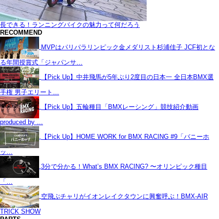
長できる！ランニングバイクの魅力って何だろう
RECOMMEND
MVPはパリパラリンピック金メダリスト杉浦佳子 JCF初とな
る年間授賞式「ジャパンサ…
【Pick Up】中井飛馬が5年ぶり2度目の日本一 全日本BMX選
手権 男子エリート…
【Pick Up】五輪種目「BMXレーシング」競技紹介動画
produced by …
【Pick Up】HOME WORK for BMX RACING #9「バニーホ
ッ…
3分で分かる！What’s BMX RACING? 〜オリンピック種目
「…
空飛ぶチャリがイオンレイクタウンに興奮呼ぶ！BMX-AIR
TRICK SHOW