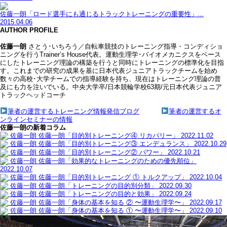
佐藤一朗「ロード選手にも通じるトラックトレーニングの重要性」...
2015.04.06
AUTHOR PROFILE
佐藤一朗
さとう･いちろう／自転車競技のトレーニング指導・コンディショ
ニングを行うTrainer’s House代表。運動生理学･バイオメカニクスをベース
にしたトレーニング理論の構築を行うと同時にトレーニングの標準化を目指
す。これまでの研究の成果を基に日本代表ジュニアトラックチームを始め
数々の高校･大学チームでの指導経験を持ち、現在はトレーニング理論の普
及にも力を注いでいる。中央大学卒/日本競輪学校63期/元日本代表ジュニア
トラックヘッドコーチ
筆者の運営するトレーニング情報発信ブログ
筆者の運営するオ
ンラインセミナーの情報
佐藤一朗の新着コラム
佐藤一朗
佐藤一朗「目的別トレーニング④ リカバリー」
2022.11.02
佐藤一朗
佐藤一朗「目的別トレーニング③ エンデュランス」
2022.10.29
佐藤一朗
佐藤一朗「目的別トレーニング② パワー」
2022.10.21
佐藤一朗
佐藤一朗「効果的なトレーニングのための優先順位」
2022.10.07
佐藤一朗
佐藤一朗「目的別トレーニング ① トルクアップ」
2022.10.04
佐藤一朗
佐藤一朗「トレーニングの目的別分類」
2022.09.30
佐藤一朗
佐藤一朗「トレーニングの目的と効果」
2022.09.24
佐藤一朗
佐藤一朗「身体の基本を知る ② 〜運動生理学〜」
2022.09.17
佐藤一朗
佐藤一朗「身体の基本を知る ① 〜運動生理学〜」
2022.09.10