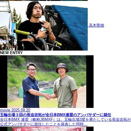
高木聖雄
NEW ENTRY
movie
2025.09.20
五輪出場３回の長迫吉拓が全日本BMX連盟のアンバサダーに就任
全日本BMX 連盟（略称JBMXF）は、五輪出場3度を果たしている長迫吉拓が
公式アンバサダーに就任したことを発表した同時…