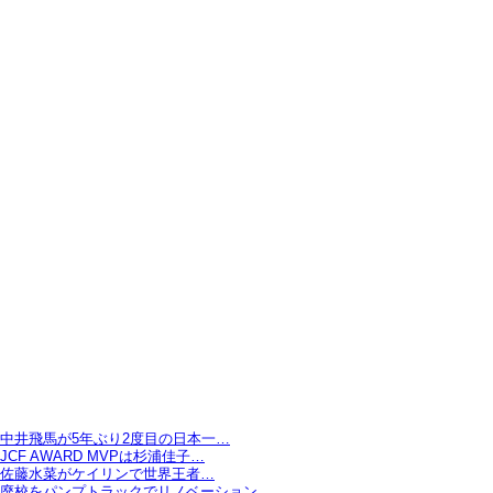
中井飛馬が5年ぶり2度目の日本一…
JCF AWARD MVPは杉浦佳子…
佐藤水菜がケイリンで世界王者…
廃校をパンプトラックでリノベーション…