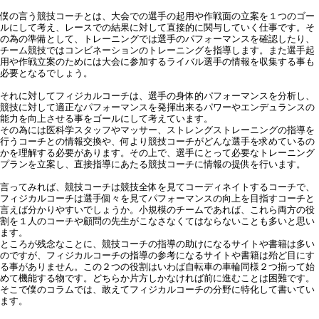
僕の言う競技コーチとは、大会での選手の起用や作戦面の立案を１つのゴー
ルにして考え、レースでの結果に対して直接的に関与していく仕事です。そ
の為の準備として、トレーニングでは選手のパフォーマンスを確認したり、
チーム競技ではコンビネーションのトレーニングを指導します。また選手起
用や作戦立案のためには大会に参加するライバル選手の情報を収集する事も
必要となるでしょう。
それに対してフィジカルコーチは、選手の身体的パフォーマンスを分析し、
競技に対して適正なパフォーマンスを発揮出来るパワーやエンデュランスの
能力を向上させる事をゴールにして考えています。
その為には医科学スタッフやマッサー、ストレングストレーニングの指導を
行うコーチとの情報交換や、何より競技コーチがどんな選手を求めているの
かを理解する必要があります。その上で、選手にとって必要なトレーニング
プランを立案し、直接指導にあたる競技コーチに情報の提供を行います。
言ってみれば、競技コーチは競技全体を見てコーディネイトするコーチで、
フィジカルコーチは選手個々を見てパフォーマンスの向上を目指すコーチと
言えば分かりやすいでしょうか。小規模のチームであれば、これら両方の役
割を１人のコーチや顧問の先生がこなさなくてはならないことも多いと思い
ます。
ところが残念なことに、競技コーチの指導の助けになるサイトや書籍は多い
のですが、フィジカルコーチの指導の参考になるサイトや書籍は殆ど目にす
る事がありません。この２つの役割はいわば自転車の車輪同様２つ揃って始
めて機能する物です。どちらか片方しかなければ前に進むことは困難です。
そこで僕のコラムでは、敢えてフィジカルコーチの分野に特化して書いてい
ます。