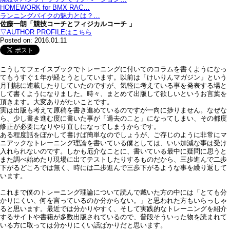
HOMEWORK for BMX RAC…
ランニングバイクの魅力とは？…
佐藤一朗「競技コーチとフィジカルコーチ 」
▽AUTHOR PROFILEはこちら
Posted on: 2016.01.11
こうしてフェイスブックでトレーニングに付いてのコラムを書くようになっ
てもうすぐ１年が経とうとしています。以前は「けいりんマガジン」という
月刊誌に連載したりしていたのですが、気軽に考えている事を発表する場と
して書くようになりました。時々、まとめて出版して欲しいというお言葉を
頂きます。大変ありがたいことです。
実は出版も考えて原稿を書き進めているのですが一向に捗りません。なぜな
ら、少し書き進む度に書いた事が「過去のこと」になってしまい、その都度
修正が必要になりやり直しになってしまうからです。
ある程度話をぼかして書けば簡単なのでしょうが、ご存じのように非常にマ
ニアックなトレーニング理論を書いている僕としては、いい加減な事は受け
入れられないのです。しかも厄介なことに、書いている最中に疑問に思うと
また調べ始めたり現場に出てテストしたりするものだから、三歩進んで二歩
下がるどころでは無く、時には二歩進んで三歩下がるような事を繰り返して
います。
これまで僕のトレーニング理論について読んで戴いた方の中には「とても分
かりにくい、何を言っているのか分からない。」と思われた方もいらっしゃ
ると思います。最近では分かりやすく、そして実践的なトレーニングを紹介
するサイトや書籍が多数出版されているので、普段そういった物を読まれて
いる方に取っては分かりにくい話ばかりだと思います。