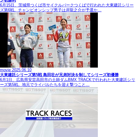
ン初勝利
6月15日、茨城県つくば市サイクルパークつくばで行われた大東建託シリー
ズ第6戦。チャンピオンシップ男子は岸龍之介が予選か…
movie
2025.06.10
大東建託シリーズ第5戦 島田壮が兄弟対決を制してシリーズ初優勝
6月1日、広島県安芸高田市の土師ダムBMX TRACKで行われた大東建託シリ
ーズ第5戦。地元でライバルたちを迎え撃つこと…