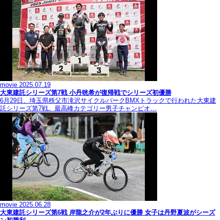
movie
2025.07.19
大東建託シリーズ第7戦 ⼩丹晄希が復帰戦でシリーズ初優勝
6月29日、埼玉県秩父市滝沢サイクルパークBMXトラックで行われた大東建
託シリーズ第7戦。最高峰カテゴリー男子チャンピオ…
movie
2025.06.28
大東建託シリーズ第6戦 岸龍之介が2年ぶりに優勝 女子は丹野夏波がシーズ