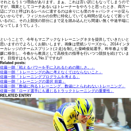
それともう１つ理由があります。まぁ、これは言い訳にもなってしまうので
すが、職業としてコーチあるいはトレーナーをやろうと思ったとき、両方一
辺にプロと呼ばれるレベルに達するのは余りにも僕のキャパシティーが足ら
ないからです。フィジカルの分野に特化していても時間が足らなくて困って
いるのに、その上競技の部分にまで足を踏み込んだら間違い無く中途半端に
なってしまうでしょう。
ということで、今年もマニアックなトレーニングネタを提供していきたいと
思いますのでよろしくお願いします。画像は壁紙シリーズから。2014インタ
ーカレッジのチームスプリント(２走)を制した柴崎俊祐選手。昨年春より愛
媛に移住し、今春から教員として高校生の指導を行いつつ競技を続けていま
す。目指すはもちろん”No.1″ですね!!
Related posts:
佐藤一朗「戦えるパワーを手に入れるための難しさ。」
佐藤一朗「トレーニングの為に考えなくてはならないこと」
佐藤一朗「トレーニングプログラムを考える」
佐藤一朗「トレーニングの選択 前篇」
佐藤一朗「数値に拘るトレーニング、数値にとらわれないトレーニング」
佐藤一朗「ロード選手にも通じるトラックトレーニングの重要性」
RELATED ENTRY