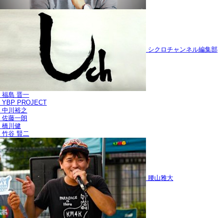
シクロチャンネル編集部
福島 晋一
YBP PROJECT
中川裕之
佐藤一朗
橋川健
竹谷 賢二
腰山雅大