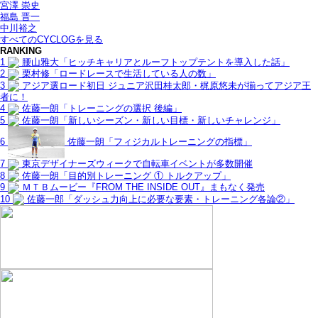
宮澤 崇史
福島 晋一
中川裕之
すべてのCYCLOGを見る
RANKING
1
腰山雅大「ヒッチキャリアとルーフトップテントを導入した話」
2
栗村修「ロードレースで生活している人の数」
3
アジア選ロード初日 ジュニア沢田桂太郎・梶原悠未が揃ってアジア王
者に！
4
佐藤一朗「トレーニングの選択 後編」
5
佐藤一朗「新しいシーズン・新しい目標・新しいチャレンジ」
6
佐藤一朗「フィジカルトレーニングの指標」
7
東京デザイナーズウィークで自転車イベントが多数開催
8
佐藤一朗「目的別トレーニング ① トルクアップ」
9
ＭＴＢムービー『FROM THE INSIDE OUT』まもなく発売
10
佐藤一郎「ダッシュ力向上に必要な要素・トレーニング各論②」