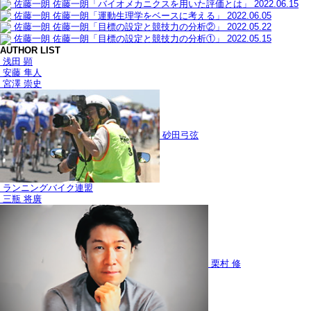
佐藤一朗
佐藤一朗「バイオメカニクスを用いた評価とは」
2022.06.15
佐藤一朗
佐藤一朗「運動生理学をベースに考える」
2022.06.05
佐藤一朗
佐藤一朗「目標の設定と競技力の分析②」
2022.05.22
佐藤一朗
佐藤一朗「目標の設定と競技力の分析①」
2022.05.15
AUTHOR LIST
浅田 顕
安藤 隼人
宮澤 崇史
砂田弓弦
ランニングバイク連盟
三瓶 将廣
栗村 修