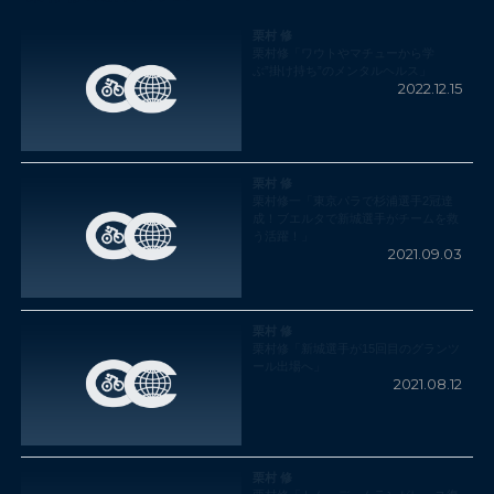
栗村 修
栗村修「ワウトやマチューから学
ぶ”掛け持ち”のメンタルヘルス」
2022.12.15
栗村 修
栗村修一「東京パラで杉浦選手2冠達
成！ブエルタで新城選手がチームを救
う活躍！」
2021.09.03
栗村 修
栗村修「新城選手が15回目のグランツ
ール出場へ」
2021.08.12
栗村 修