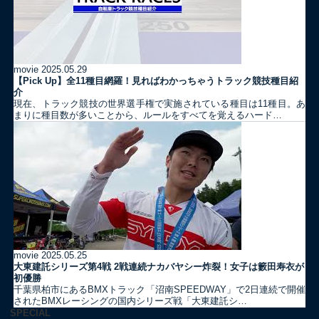
movie
2025.05.29
【Pick Up】全11種目網羅！見ればわかっちゃうトラック競技種目紹
介
現在、トラック競技の世界選手権で実施されている種目は11種目。あ
まりに種目数が多いことから、ルールをすべてを覚えるハード…
movie
2025.05.25
大東建託シリーズ第4戦 2戦連続ナカバヤシー炸裂！女子は籔田寿衣が
初優勝
千葉県柏市にあるBMXトラック「沼南SPEEDWAY」で2日連続で開催
されたBMXレーシングの国内シリーズ戦「大東建託シ…
SPECIAL