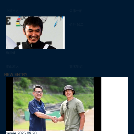
中川裕之
佐藤一朗
竹谷 賢二
橋川健
腰山雅大
高木聖雄
NEW ENTRY
movie
2025.09.20