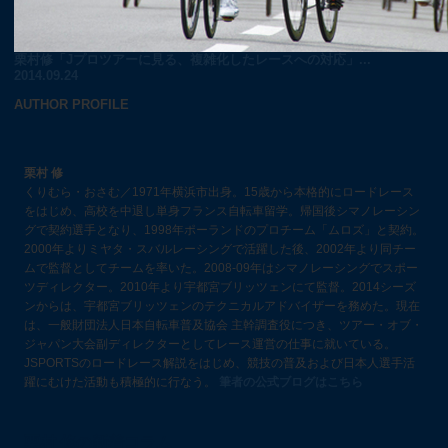
栗村修「Jプロツアーに見る、複雑化したレースへの対応」...
2014.09.24
AUTHOR PROFILE
栗村 修
くりむら・おさむ／1971年横浜市出身。15歳から本格的にロードレース
をはじめ、高校を中退し単身フランス自転車留学。帰国後シマノレーシン
グで契約選手となり、1998年ポーランドのプロチーム「ムロズ」と契約。
2000年よりミヤタ・スバルレーシングで活躍した後、2002年より同チー
ムで監督としてチームを率いた。2008-09年はシマノレーシングでスポー
ツディレクター。2010年より宇都宮ブリッツェンにて監督。2014シーズ
ンからは、宇都宮ブリッツェンのテクニカルアドバイザーを務めた。現在
は、一般財団法人日本自転車普及協会 主幹調査役につき、ツアー・オブ・
ジャパン大会副ディレクターとしてレース運営の仕事に就いている。
JSPORTSのロードレース解説をはじめ、競技の普及および日本人選手活
躍にむけた活動も積極的に行なう。
筆者の公式ブログはこちら
栗村 修の新着コラム