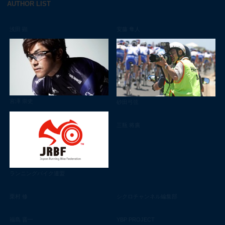
AUTHOR LIST
浅田 顕
安藤 隼人
宮澤 崇史
砂田弓弦
三瓶 将廣
ランニングバイク連盟
栗村 修
シクロチャンネル編集部
福島 晋一
YBP PROJECT