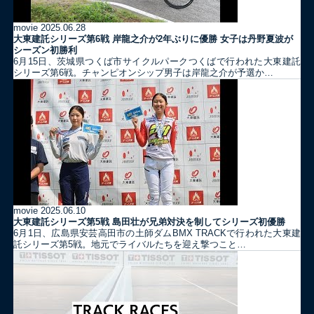
movie
2025.06.28
大東建託シリーズ第6戦 岸龍之介が2年ぶりに優勝 女子は丹野夏波が
シーズン初勝利
6月15日、茨城県つくば市サイクルパークつくばで行われた大東建託
シリーズ第6戦。チャンピオンシップ男子は岸龍之介が予選か…
movie
2025.06.10
大東建託シリーズ第5戦 島田壮が兄弟対決を制してシリーズ初優勝
6月1日、広島県安芸高田市の土師ダムBMX TRACKで行われた大東建
託シリーズ第5戦。地元でライバルたちを迎え撃つこと…