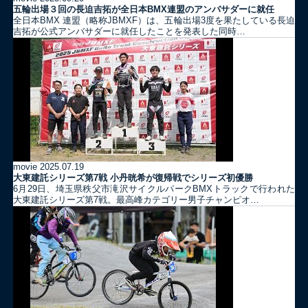
五輪出場３回の長迫吉拓が全日本BMX連盟のアンバサダーに就任
全日本BMX 連盟（略称JBMXF）は、五輪出場3度を果たしている長迫
吉拓が公式アンバサダーに就任したことを発表した同時…
movie
2025.07.19
大東建託シリーズ第7戦 ⼩丹晄希が復帰戦でシリーズ初優勝
6月29日、埼玉県秩父市滝沢サイクルパークBMXトラックで行われた
大東建託シリーズ第7戦。最高峰カテゴリー男子チャンピオ…