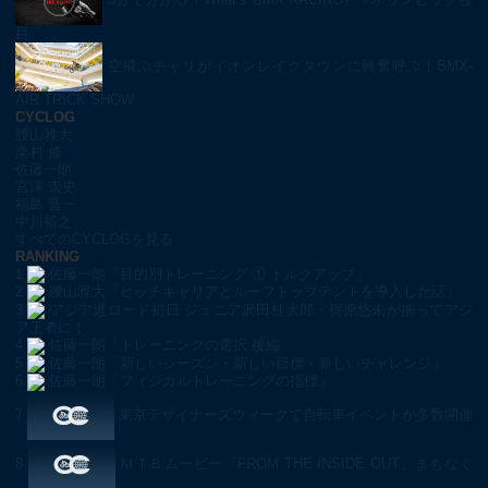
目「…
空飛ぶチャリがイオンレイクタウンに興奮呼ぶ！BMX-
AIR TRICK SHOW
CYCLOG
腰山雅大
栗村 修
佐藤一朗
宮澤 崇史
福島 晋一
中川裕之
すべてのCYCLOGを見る
RANKING
1
佐藤一朗「目的別トレーニング ① トルクアップ」
2
腰山雅大「ヒッチキャリアとルーフトップテントを導入した話」
3
アジア選ロード初日 ジュニア沢田桂太郎・梶原悠未が揃ってアジ
ア王者に！
4
佐藤一朗「トレーニングの選択 後編」
5
佐藤一朗「新しいシーズン・新しい目標・新しいチャレンジ」
6
佐藤一朗「フィジカルトレーニングの指標」
7
東京デザイナーズウィークで自転車イベントが多数開催
8
ＭＴＢムービー『FROM THE INSIDE OUT』まもなく