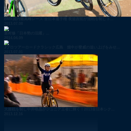
BMX国内最高峰レース 全日本選手権 長迫吉拓が混戦を制し３...
2013.07.08
栗村修「日本勢の活躍」...
2014.04.09
Jプロツアーロードクラシック広島 畑中が脅威の追い上げをみせ...
2013.07.01
大接戦を制し中井唯晶がジュニア王者に輝く！2013全日本シク...
2013.12.16