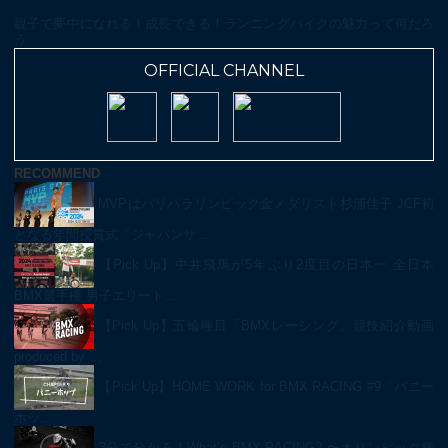
親子で夢中になれる！成長できる！ランニングバイクの魅力って何だろ
う
OFFICIAL CHANNEL
RECOMMEND
MVPはパリパラリンピック金メダリスト杉浦佳子 JCF初
となる年間授賞式「ジャパンサ…
【Pick Up】中井飛馬が5年ぶり2度目の日本一 全日本
BMX選手権 男子エリート…
【Pick Up】五輪種目「BMXレーシング」競技紹介動画
produced by …
【Pick Up】HOME WORK for BMX RACING #9「バニー
ホッ…
3分で分かる！What’s BMX RACING? 〜オリンピック種