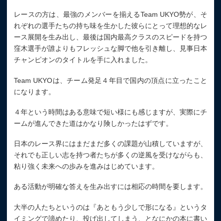
レースの方は、最強のメンバーを揃えるTeam UKYO勢が、そ
れぞれの選手たちの持ち味を生かした彼らにとって理想的なレ
ース展開を生み出し、最後は国内最高クラスのスピードを持つ
窪木選手が誰よりもフレッシュな脚で他を引き離し、見事日本
チャンピオンのタイトルを手に入れました。
Team UKYOは、チーム発足４年目で国内の頂点に立ったこと
になります。
４年という時間はある意味で短い様にも感じますが、実際にチ
ームが進んできた道はかなり険しかったはずです。
日本のレース界にはまだまだ多くの課題が山積していますが、
それでも正しい志を持つ者たちが多くの逆風を受けながらも、
粘り強く未来への歩みを進みはじめています。
ある活動が明確な答えを生み出すには相応の時間を要します。
大半の人たちというのは『あともう少しで形になる』というタ
イミングで諦めたり、投げ出してしまう、となにかの本に書い