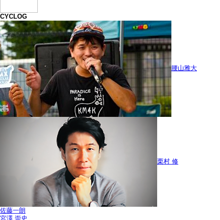
CYCLOG
腰山雅大
栗村 修
佐藤一朗
宮澤 崇史