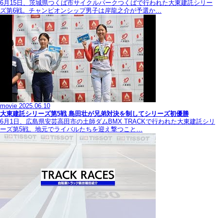
6月15日、茨城県つくば市サイクルパークつくばで行われた大東建託シリー
ズ第6戦。チャンピオンシップ男子は岸龍之介が予選か…
movie
2025.06.10
大東建託シリーズ第5戦 島田壮が兄弟対決を制してシリーズ初優勝
6月1日、広島県安芸高田市の土師ダムBMX TRACKで行われた大東建託シリ
ーズ第5戦。地元でライバルたちを迎え撃つこと…