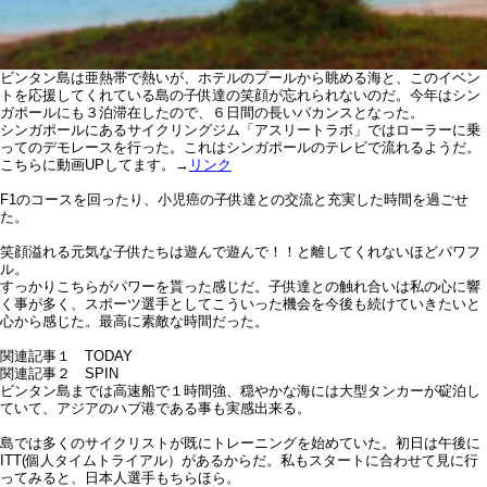
ビンタン島は亜熱帯で熱いが、ホテルのプールから眺める海と、このイベン
トを応援してくれている島の子供達の笑顔が忘れられないのだ。今年はシン
ガポールにも３泊滞在したので、６日間の長いバカンスとなった。
シンガポールにあるサイクリングジム「アスリートラボ」ではローラーに乗
ってのデモレースを行った。これはシンガポールのテレビで流れるようだ。
こちらに動画UPしてます。→
リンク
F1のコースを回ったり、小児癌の子供達との交流と充実した時間を過ごせ
た。
笑顔溢れる元気な子供たちは遊んで遊んで！！と離してくれないほどパワフ
ル。
すっかりこちらがパワーを貰った感じだ。子供達との触れ合いは私の心に響
く事が多く、スポーツ選手としてこういった機会を今後も続けていきたいと
心から感じた。最高に素敵な時間だった。
関連記事１ TODAY
関連記事２ SPIN
ビンタン島までは高速船で１時間強、穏やかな海には大型タンカーが碇泊し
ていて、アジアのハブ港である事も実感出来る。
島では多くのサイクリストが既にトレーニングを始めていた。初日は午後に
ITT(個人タイムトライアル）があるからだ。私もスタートに合わせて見に行
ってみると、日本人選手もちらほら。