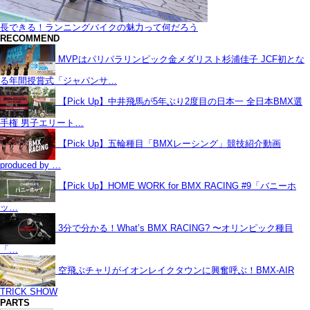
長できる！ランニングバイクの魅力って何だろう
RECOMMEND
MVPはパリパラリンピック金メダリスト杉浦佳子 JCF初とな
る年間授賞式「ジャパンサ…
【Pick Up】中井飛馬が5年ぶり2度目の日本一 全日本BMX選
手権 男子エリート…
【Pick Up】五輪種目「BMXレーシング」競技紹介動画
produced by …
【Pick Up】HOME WORK for BMX RACING #9「バニーホ
ッ…
3分で分かる！What’s BMX RACING? 〜オリンピック種目
「…
空飛ぶチャリがイオンレイクタウンに興奮呼ぶ！BMX-AIR
TRICK SHOW
PARTS