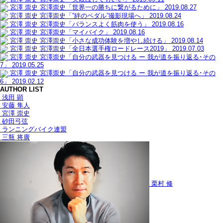
宮澤 崇史
宮澤崇史「世界一の勝ちに繋がるために」
2019.08.27
宮澤 崇史
宮澤崇史「”絆のペダル”撮影現場へ」
2019.08.24
宮澤 崇史
宮澤崇史「バランスよく筋肉を使う」
2019.08.16
宮澤 崇史
宮澤崇史「マイバイク」
2019.08.16
宮澤 崇史
宮澤崇史「小さな成功体験を増やし続ける」
2019.08.14
宮澤 崇史
宮澤崇史「全日本選手権ロードレース2019」
2019.07.03
宮澤 崇史
宮澤崇史「自分の武器を見つける ー 我が道を振り返る･その
7」
2019.05.25
宮澤 崇史
宮澤崇史「自分の武器を見つける ー 我が道を振り返る･その
6」
2019.02.12
AUTHOR LIST
浅田 顕
安藤 隼人
宮澤 崇史
砂田弓弦
ランニングバイク連盟
三瓶 将廣
栗村 修