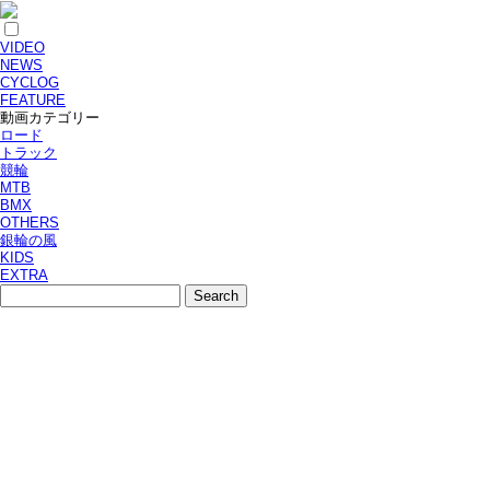
VIDEO
NEWS
CYCLOG
FEATURE
動画カテゴリー
ロード
トラック
競輪
MTB
BMX
OTHERS
銀輪の風
KIDS
EXTRA