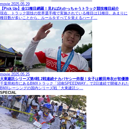
movie
2025.05.29
【Pick Up】全11種目網羅！見ればわかっちゃうトラック競技種目紹介
現在、トラック競技の世界選手権で実施されている種目は11種目。あまりに
種目数が多いことから、ルールをすべてを覚えるハード…
movie
2025.05.25
大東建託シリーズ第4戦 2戦連続ナカバヤシー炸裂！女子は籔田寿衣が初優勝
千葉県柏市にあるBMXトラック「沼南SPEEDWAY」で2日連続で開催された
BMXレーシングの国内シリーズ戦「大東建託シ…
SPECIAL