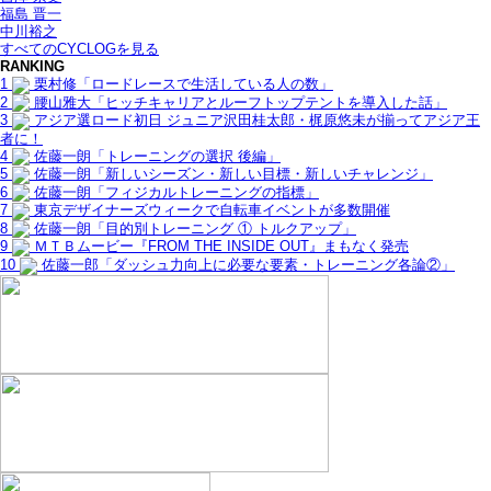
福島 晋一
中川裕之
すべてのCYCLOGを見る
RANKING
1
栗村修「ロードレースで生活している人の数」
2
腰山雅大「ヒッチキャリアとルーフトップテントを導入した話」
3
アジア選ロード初日 ジュニア沢田桂太郎・梶原悠未が揃ってアジア王
者に！
4
佐藤一朗「トレーニングの選択 後編」
5
佐藤一朗「新しいシーズン・新しい目標・新しいチャレンジ」
6
佐藤一朗「フィジカルトレーニングの指標」
7
東京デザイナーズウィークで自転車イベントが多数開催
8
佐藤一朗「目的別トレーニング ① トルクアップ」
9
ＭＴＢムービー『FROM THE INSIDE OUT』まもなく発売
10
佐藤一郎「ダッシュ力向上に必要な要素・トレーニング各論②」