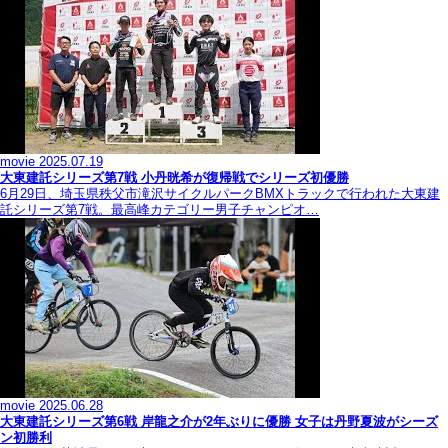
movie
2025.07.19
大東建託シリーズ第7戦 ⼩丹晄希が復帰戦でシリーズ初優勝
6月29日、埼玉県秩父市滝沢サイクルパークBMXトラックで行われた大東建
託シリーズ第7戦。最高峰カテゴリー男子チャンピオ…
movie
2025.06.28
大東建託シリーズ第6戦 岸龍之介が2年ぶりに優勝 女子は丹野夏波がシーズ
ン初勝利