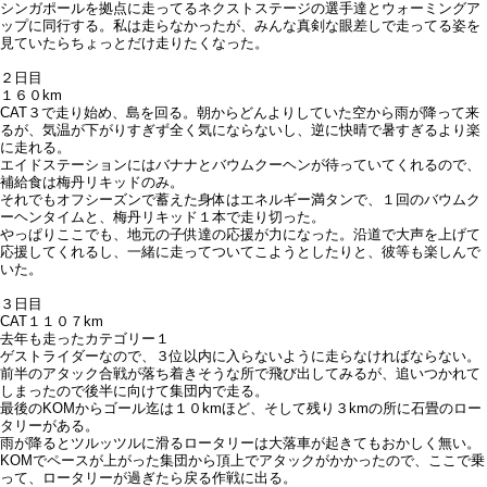
シンガポールを拠点に走ってるネクストステージの選手達とウォーミングア
ップに同行する。私は走らなかったが、みんな真剣な眼差しで走ってる姿を
見ていたらちょっとだけ走りたくなった。
２日目
１６０km
CAT３で走り始め、島を回る。朝からどんよりしていた空から雨が降って来
るが、気温が下がりすぎず全く気にならないし、逆に快晴で暑すぎるより楽
に走れる。
エイドステーションにはバナナとバウムクーヘンが待っていてくれるので、
補給食は梅丹リキッドのみ。
それでもオフシーズンで蓄えた身体はエネルギー満タンで、１回のバウムク
ーヘンタイムと、梅丹リキッド１本で走り切った。
やっぱりここでも、地元の子供達の応援が力になった。沿道で大声を上げて
応援してくれるし、一緒に走ってついてこようとしたりと、彼等も楽しんで
いた。
３日目
CAT１１０７km
去年も走ったカテゴリー１
ゲストライダーなので、３位以内に入らないように走らなければならない。
前半のアタック合戦が落ち着きそうな所で飛び出してみるが、追いつかれて
しまったので後半に向けて集団内で走る。
最後のKOMからゴール迄は１０kmほど、そして残り３kmの所に石畳のロー
タリーがある。
雨が降るとツルッツルに滑るロータリーは大落車が起きてもおかしく無い。
KOMでペースが上がった集団から頂上でアタックがかかったので、ここで乗
って、ロータリーが過ぎたら戻る作戦に出る。