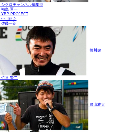
シクロチャンネル編集部
福島 晋一
YBP PROJECT
中川裕之
佐藤一朗
橋川健
竹谷 賢二
腰山雅大