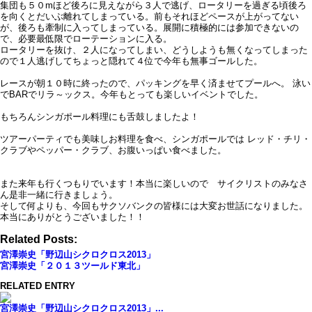
集団も５０mほど後ろに見えながら３人で逃げ、ロータリーを過ぎる頃後ろ
を向くとだいぶ離れてしまっている。前もそれほどペースが上がってない
が、後ろも牽制に入ってしまっている。展開に積極的には参加できないの
で、必要最低限でローテーションに入る。
ロータリーを抜け、２人になってしまい、どうしようも無くなってしまった
ので１人逃げしてちょっと隠れて４位で今年も無事ゴールした。
レースが朝１０時に終ったので、パッキングを早く済ませてプールへ。 泳い
でBARでリラ～ックス。今年もとっても楽しいイベントでした。
もちろんシンガポール料理にも舌鼓しましたよ！
ツアーパーティでも美味しお料理を食べ、シンガポールでは レッド・チリ・
クラブやペッパー・クラブ、お腹いっぱい食べました。
また来年も行くつもりでいます！本当に楽しいので サイクリストのみなさ
ん是非一緒に行きましょう。
そして何よりも、今回もサクソバンクの皆様には大変お世話になりました。
本当にありがとうございました！！
Related Posts:
宮澤崇史「野辺山シクロクロス2013」
宮澤崇史「２０１３ツールド東北」
RELATED ENTRY
宮澤崇史「野辺山シクロクロス2013」...