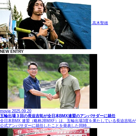
高木聖雄
NEW ENTRY
movie
2025.09.20
五輪出場３回の長迫吉拓が全日本BMX連盟のアンバサダーに就任
全日本BMX 連盟（略称JBMXF）は、五輪出場3度を果たしている長迫吉拓が
公式アンバサダーに就任したことを発表した同時…