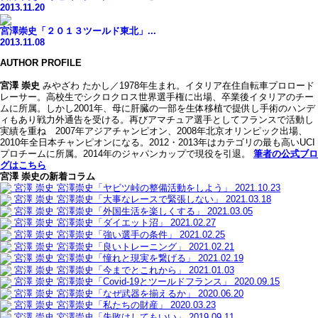
2013.11.20
宮澤崇史「２０１３ツールド東北」...
2013.11.08
AUTHOR PROFILE
宮澤 崇史
みやざわ たかし／1978年生まれ。イタリア在住自転車プロロード
レーサー。高校生でシクロクロス世界選手権に出場、卒業後イタリアのチー
ムに所属。しかし2001年、母に肝臓の一部を生体移植で提供し手術のハンデ
ィもあり戦力外通告を受ける。再びアマチュア選手としてフランスで活動し
実績を重ね 2007年アジアチャンピオン、2008年北京オリンピック出場、
2010年全日本チャンピオンになる。2012・2013年はカテゴリの最も高いUCI
プロチームに所属。2014年のジャパンカップで現役を引退。
筆者の公式ブロ
グはこちら
宮澤 崇史の新着コラム
宮澤 崇史
宮澤崇史「ヤビツ峠の整備活動をしよう」
2021.10.23
宮澤 崇史
宮澤崇史「大事なレースで緊張しない」
2021.03.18
宮澤 崇史
宮澤崇史「外国生活を楽しくする」
2021.03.05
宮澤 崇史
宮澤崇史「ダイエット沼」
2021.02.27
宮澤 崇史
宮澤崇史「強い選手の条件」
2021.02.25
宮澤 崇史
宮澤崇史「良いトレーニング」
2021.02.21
宮澤 崇史
宮澤崇史「憧れと現実を繋げる」
2021.02.19
宮澤 崇史
宮澤崇史「今までとこれから」
2021.01.03
宮澤 崇史
宮澤崇史「Covid-19とツールドフランス」
2020.09.15
宮澤 崇史
宮澤崇史「なぜ武器を揃えるか」
2020.06.20
宮澤 崇史
宮澤崇史「私たちの財産」
2020.03.23
宮澤 崇史
宮澤崇史「失敗はしてもいい」
2019.09.11