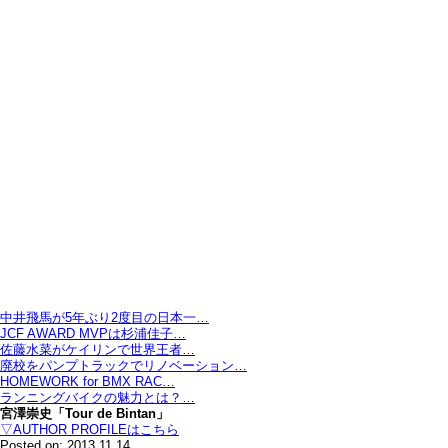
中井飛馬が5年ぶり2度目の日本一…
JCF AWARD MVPは杉浦佳子…
佐藤水菜がケイリンで世界王者…
廃校をパンプトラックでリノベーション…
HOMEWORK for BMX RAC…
ランニングバイクの魅力とは？…
宮澤崇史「Tour de Bintan」
▽AUTHOR PROFILEはこちら
Posted on: 2013.11.14