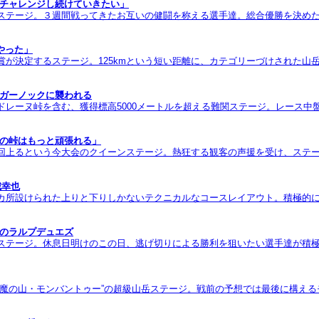
くチャレンジし続けていきたい」
ステージ。３週間戦ってきたお互いの健闘を称える選手達。総合優勝を決めた
やった」
賞が決定するステージ。125kmという短い距離に、カテゴリーづけされた
ンガーノックに襲われる
ドレーヌ峠を含む、獲得標高5000メートルを超える難関ステージ。レース中
日の峠はもっと頑張れる」
２回上るという今大会のクイーンステージ。熱狂する観客の声援を受け、ステ
城幸也
カ所設けられた上りと下りしかないテクニカルなコースレイアウト。積極的に
日のラルプデュエズ
ステージ。休息日明けのこの日、逃げ切りによる勝利を狙いたい選手達が積極
”魔の山・モンバントゥー”の超級山岳ステージ。戦前の予想では最後に構え