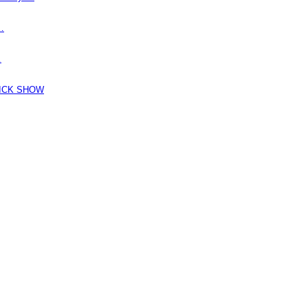
…
…
K SHOW