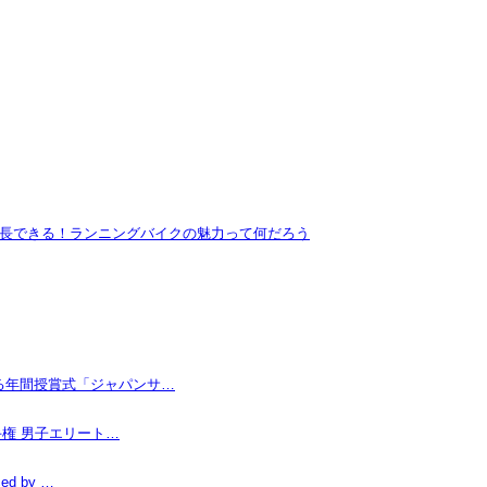
長できる！ランニングバイクの魅力って何だろう
なる年間授賞式「ジャパンサ…
手権 男子エリート…
d by …