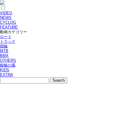
VIDEO
NEWS
CYCLOG
FEATURE
動画カテゴリー
ロード
トラック
競輪
MTB
BMX
OTHERS
銀輪の風
KIDS
EXTRA