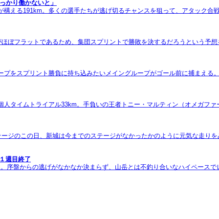
しっかり働かないと」
が構える191km。多くの選手たちが逃げ切るチャンスを狙って、アタック
スがほぼフラットであるため、集団スプリントで勝敗を決するだろうという予
ループをスプリント勝負に持ち込みたいメイングループがゴール前に捕まえる
個人タイムトライアル33km。手負いの王者トニー・マルティン（オメガフ
ステージのこの日、新城は今までのステージがなかったかのように元気な走り
１週目終了
ジ。序盤からの逃げがなかなか決まらず、山岳とは不釣り合いなハイペースで