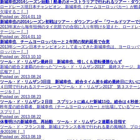
新城幸也2014シーズン始動！酷暑のオーストラリアで行われるツアー・ダウ
ロードレース現日本チャンピオン、新城幸也（チームヨーロッパカー）が酷暑
欠場するこ […]
Posted on: 2014.01.19
新城幸也の2014シーズン初戦はツアー・ダウンアンダー「ワールドツアー
2013年末から毎年恒例のタイ北部での合宿に入り年明けを迎えた、ロード
テージレー […]
Posted on: 2014.01.10
新城幸也 チームヨーロッパカーと２年間の契約延長で合意
2013年シーズン日本チャンピオンとして走ってきた新城幸也は、ヨーロッ
ロッパカー […]
Posted on: 2013.10.10
ツール・ド・リムザン最終日 新城幸也、惜しくも逆転優勝ならず
新城の総合２連覇のかかった”ツール・ド・リムザン2013” 最終ステー
広報ア […]
Posted on: 2013.08.24
ツール・ド・リムザン3日目 新城幸也、総合タイム差を縮め最終日に大い
４日間で行われるステージレース”ツール・ド・リムザン2013” 第３ス
ージを […]
Posted on: 2013.08.23
ツール・ド・リムザン２日目 スプリントに絡んだ新城11位。総合は４秒差
昨年度の総合覇者、新城幸也（チームヨーロッパカー）が出場している”ツー
スプリ […]
Posted on: 2013.08.22
休養明けの新城幸也、再始動 ツール・ド・リムザン２連覇を目指す
ツール・ド・フランス後、新城はフランス各地で行われる夏の風物詩、プロ
身2010年 […]
Posted on: 2013.08.19