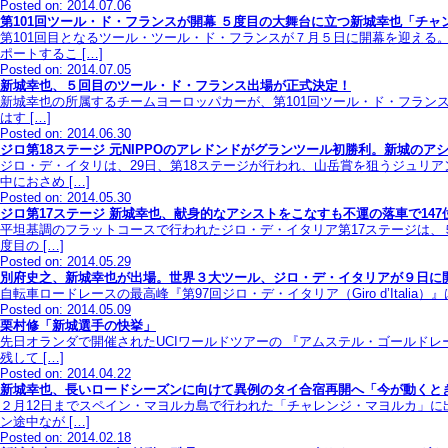
Posted on: 2014.07.06
第101回ツール・ド・フランスが開幕 ５度目の大舞台に立つ新城幸也「チャ
第101回目となるツール・ツール・ド・フランスが７月５日に開幕を迎え
ポートするこ […]
Posted on: 2014.07.05
新城幸也、５回目のツール・ド・フランス出場が正式決定！
新城幸也の所属するチームヨーロッパカーが、第101回ツール・ド・フランス
はす […]
Posted on: 2014.06.30
ジロ第18ステージ 元NIPPOのアレドンドがグランツール初勝利。新城の
ジロ・デ・イタリは、29日、第18ステージが行われ、山岳賞を狙うジュリ
中におさめ […]
Posted on: 2014.05.30
ジロ第17ステージ 新城幸也、献身的なアシストをこなすも不運の落車で147
平坦基調のフラットコースで行われたジロ・デ・イタリア第17ステージは、
度目の […]
Posted on: 2014.05.29
別府史之、新城幸也が出場。世界３大ツール、ジロ・デ・イタリアが９日に
自転車ロードレースの最高峰『第97回ジロ・デ・イタリア（Giro d’Itali
Posted on: 2014.05.09
栗村修「新城選手の快挙」
先日オランダで開催されたUCIワールドツアーの 『アムステル・ゴールド
残して […]
Posted on: 2014.04.22
新城幸也、長いロードシーズンに向けて異例のタイ合宿再開へ「今が動くと
２月12日までスペイン・マヨルカ島で行われた「チャレンジ・マヨルカ」に
ン途中なが […]
Posted on: 2014.02.18