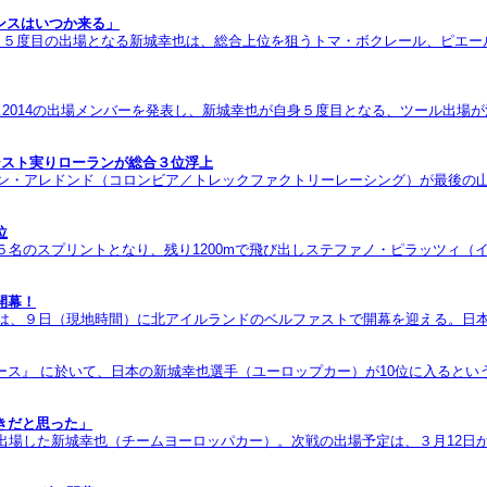
ンスはいつか来る」
る。５度目の出場となる新城幸也は、総合上位を狙うトマ・ボクレール、ピエ
2014の出場メンバーを発表し、新城幸也が自身５度目となる、ツール出場が
アシスト実りローランが総合３位浮上
アン・アレドンド（コロンビア／トレックファクトリーレーシング）が最後の
位
５名のスプリントとなり、残り1200mで飛び出しステファノ・ピラッツィ（
開幕！
a）』は、９日（現地時間）に北アイルランドのベルファストで開幕を迎える。日本からは
レース』 に於いて、日本の新城幸也選手（ユーロップカー）が10位に入ると
きだと思った」
出場した新城幸也（チームヨーロッパカー）。次戦の出場予定は、３月12日