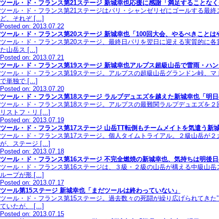
ツール・ド・フランス第21ステージ 新城幸也応援に感謝「満足することな
ツール・ド・フランス第21ステージはパリ・シャンゼリゼにゴールする最終
ど、それぞ […]
Posted on: 2013.07.22
ツール・ド・フランス第20ステージ 新城幸也「100回大会、やるべきことは
ツール・ド・フランス第20ステージ、最終日パリを翌日に迎える実質的に各
た山岳ス […]
Posted on: 2013.07.21
ツール・ド・フランス第19ステージ 新城幸也アルプス超級山岳で雷雨・ハ
ツール・ド・フランス第19ステージ。アルプスの超級山岳グランドン峠、マ
で単独で […]
Posted on: 2013.07.20
ツール・ド・フランス第18ステージ ラルブデュエズを越えた新城幸也「明
ツール・ド・フランス第18ステージ。アルプスの最難関ラルプデュエズを
リストフ・リ […]
Posted on: 2013.07.19
ツール・ド・フランス第17ステージ 山岳TT転倒もチームメイトを気遣う新
ツール・ド・フランス第17ステージ。個人タイムトライアル。２級山岳が２
が、ステージ […]
Posted on: 2013.07.18
ツール・ド・フランス第16ステージ 不完全燃焼の新城幸也、気持ちは明後
ツール・ド・フランス第16ステージは、３級・２級の山岳が構える中級山岳
ループが形 […]
Posted on: 2013.07.17
ツール第15ステージ 新城幸也「まだツールは終わっていない」
ツール・ド・フランス第15ステージ。過去数々の死闘が繰り広げられてきた
ていたが、 […]
Posted on: 2013.07.15