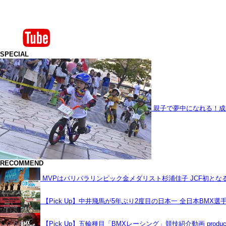
SPECIAL
親子で夢中になれる！成
RECOMMEND
MVPはパリパラリンピック金メダリスト杉浦佳子 JCF初と
【Pick Up】中井飛馬が5年ぶり2度目の日本一 全日本BMX選
【Pick Up】五輪種目「BMXレーシング」競技紹介動画 produce