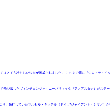
てはとても誇らしい快挙が達成されました。 これまで既に『ジロ・デ・イタ
ロで飛び出したヴィンチェンツォ・ニーバリ（イタリア／アスタナ）がステー
なり、先行していたマルセル・キッテル（ドイツ/ジャイアント・シマノ）が