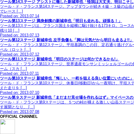
ツール第14ステージ アシストに徹した新城幸也「怪我は大丈夫、明日こそ
ツール・ド・フランス第14ステージ。アップダウンが続き４級・３級の山岳
でレース […]
Posted on: 2013.07.14
ツール第13ステージ 満身創痍の新城幸也「明日も走れる。頑張る！」
ツール第13ステージは、フランス国土を縦横に駆け抜ける173キロ。コー
残り10 […]
Posted on: 2013.07.13
ツール第12ステージ 新城幸也 左手負傷も「脚は元気だから明日も走るよ!!」
ツール・ド・フランス第12ステージ。平坦基調のこの日、定石通り逃げグ
ペル（ロット […]
Posted on: 2013.07.12
ツール第11ステージ 新城幸也「明日のステージは何かできるかも!」
ツール・ド・フランス第11ステージ、世界遺産モンサンミッシェルゴールの
ーム（スカ […]
Posted on: 2013.07.11
ツール第10ステージ 新城幸也「悔しい、一桁を狙える良い位置にいたのに」
ツール・ド・フランス第10ステージ、休養日(移動日)から一夜明け、平坦
えた走りを […]
Posted on: 2013.07.10
ツール第９ステージ 新城幸也「まだまだ見せ場を作れるはず」マイペースの
ツール・ド・フランス第9ステージは、５つの峠が構える激しい山岳ステー
す展開となり、 […]
Posted on: 2013.07.08
OFFICIAL CHANNEL