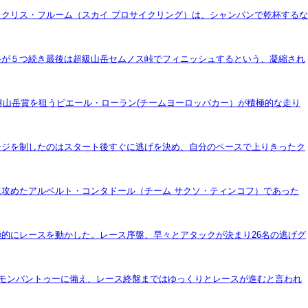
クリス・フルーム（スカイ プロサイクリング）は、シャンパンで乾杯するな
山岳が５つ続き最後は超級山岳セムノス峠でフィニッシュするという、凝縮され
盤山岳賞を狙うピエール・ローラン(チームヨーロッパカー）が積極的な走り
ージを制したのはスタート後すぐに逃げを決め、自分のペースで上りきったク
攻めたアルベルト・コンタドール（チーム サクソ・ティンコフ）であった
的にレースを動かした。レース序盤、早々とアタックが決まり26名の逃げグ
るモンバントゥーに備え、レース終盤まではゆっくりとレースが進むと言われ