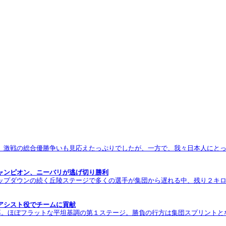
。激戦の総合優勝争いも見応えたっぷりでしたが、一方で、我々日本人にとっ
ャンピオン、ニーバリが逃げ切り勝利
ップダウンの続く丘陵ステージで多くの選手が集団から遅れる中、残り２キ
アシスト役でチームに貢献
幕。ほぼフラットな平坦基調の第１ステージ。勝負の行方は集団スプリントと