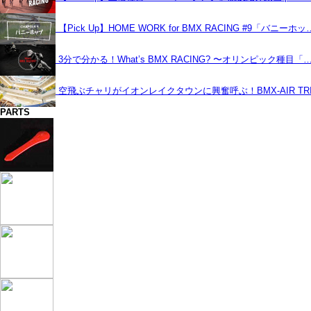
【Pick Up】HOME WORK for BMX RACING #9「バニーホッ
3分で分かる！What’s BMX RACING? 〜オリンピック種目「
空飛ぶチャリがイオンレイクタウンに興奮呼ぶ！BMX-AIR TRIC
PARTS