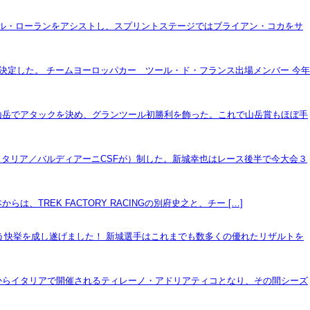
ール・ローランをアシストし、スプリントステージではブライアン・コカをサ
決定した。 チームヨーロッパカー ツール・ド・フランス出場メンバー 今年
山岳でアタックを決め、グランツール初勝利を飾った。これで山岳賞もほぼ手
イタリア／バルディアーニCSFが）制した。新城幸也はレース後半で今大会３
、TREK FACTORY RACINGの別府史之と、チー […]
いう快挙を成し遂げました！ 新城選手はこれまでも数多くの優れたリザルトを
からイタリアで開催されるティレーノ・アドリアティコとなり、その間シーズ