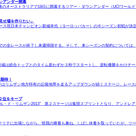
ンアンダー開幕
のオーストラリアで19日に開幕するツアー・ダウンアンダー（UCIワール
で見せ場を作りたい」
レース現日本チャンピオン新城幸也（ヨーロッパカー）の今シーズン初戦が決
パでの全レースが終了し来週帰国する。そして、来シーズンの契約については
ジ、新城は総合トップとのタイム差わずか３秒でスタートし、逆転優勝をかけチ
に期待！
テージはリムザン地方特有の丘陵地帯を走るアップダウンが続くステージ。レー
２位をキープ
ル・ド・リムザン2013” 第２ステージは集団スプリントとなり、アンドレ
クリテに出場しながら、怪我の療養も兼ね、しばし休養を取っていたが、ツー