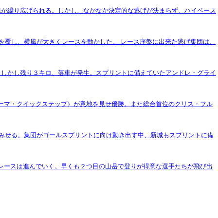
合戦が繰り広げられる。しかし、なかなか決定的な逃げが決まらず、ハイペース
想を覆し、横風が大きくレースを動かした。 レース序盤に出来た逃げ集団は、
。しかし残り３キロ、落車が発生。スプリントに備えていたアンドレ・グライ
ァーマ・クイックステップ）が意地を見せ優勝。また総合首位のクリス・フル
をみせる。集団がゴールスプリントに向け動き出す中、新城もスプリントに備
レースは進んでいく。早くも２つ目の山岳で登りが得意な選手たちが飛び出