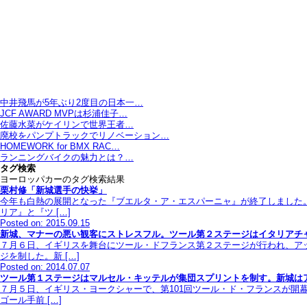
中井飛馬が5年ぶり2度目の日本一…
JCF AWARD MVPは杉浦佳子…
佐藤水菜がケイリンで世界王者…
廃校をパンプトラックでリノベーション…
HOMEWORK for BMX RAC…
ランニングバイクの魅力とは？…
タグ検索
ヨーロッパカーのタグ検索結果
栗村修「新城選手の快挙」
今年も白熱の展開となった『ブエルタ・ア・エスパーニャ』が終了しました
リア』と『ツ […]
Posted on: 2015.09.15
新城、マナーの悪い観客にストレスフル。ツール第２ステージはイタリアチ
７月６日、イギリスを舞台にツール・ドフランス第２ステージが行われ、ア
ジを制した。新 […]
Posted on: 2014.07.07
ツール第１ステージはマルセル・キッテルが集団スプリントを制す。新城は
７月５日、イギリス・ヨークシャーで、第101回ツール・ド・フランスが開
ゴール手前 […]