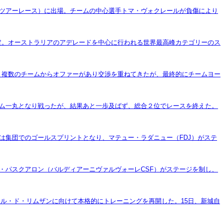
ドツアーレース）に出場。チームの中心選手トマ・ヴォクレールが負傷により
定。オーストラリアのアデレードを中心に行われる世界最高峰カテゴリーのス
、複数のチームからオファーがあり交渉を重ねてきたが、最終的にチームヨー
ーム一丸となり戦ったが、結果あと一歩及ばず、総合２位でレースを終えた。
スは集団でのゴールスプリントとなり、マテュー・ラダニュー（FDJ）がステ
ア・パスクアロン（バルディアーニヴァルヴォーレCSF）がステージを制し、
ル・ド・リムザンに向けて本格的にトレーニングを再開した。15日、新城自