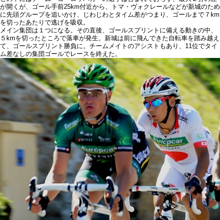
が開くが、ゴール手前25km付近から、トマ・ヴォクレールなどが新城のため
に先頭グループを追いかけ、じわじわとタイム差がつまり、ゴールまで７km
を切ったあたりで逃げを吸収。
メイン集団は１つになる。その直後、ゴールスプリントに備える動きの中、
５kmを切ったところで落車が発生。新城は前に飛んできた自転車を踏み越え
て、ゴールスプリント勝負に。チームメイトのアシストもあり、11位でタイ
ム差なしの集団ゴールでレースを終えた。