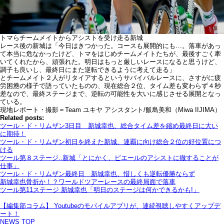
トマらチームメイトからアシストを受け走る新城
レース後の新城は「今日はきつかった。コースも展開的にも…。落車があっ
て本当に危なかったけど、トマをはじめチームメイトたちが、最後すごく牽
いてくれたから、頑張れた。明日はもっと厳しいレースになると思うけど、
調子も良いし、最終日にまた逆転できるように考えて走る」
とチームメイト２人がリタイアするというサバイバルレースに、さすがに疲
労困憊の様子で語っていたものの、現在総合２位、タイム差も変わらず４秒
差なので、最終ステージまで、逆転の可能性を大いに感じさせる展開となっ
ている。
現地レポート・撮影＝Team ユキヤ アシスタント/飯島美和（Miwa IIJIMA）
Related posts:
ツール・ド・リムザン3日目 新城幸也、総合タイム差を縮め最終日に大い
に期待！
ツール・ド・リムザン初日を終えた新城、連覇に向け総合２位の好位置につ
ける
ツール第８ステージ..新城「とにかく、ピエールのアシストに徹することが
仕事」
ツール・ド・リムザン最終日 新城幸也、惜しくも逆転優勝ならず
新城幸也骨折か！？ワールドツアーレースの最終局面で落車
ツール第11ステージ 新城幸也「明日のステージは何かできるかも!」
【編集部コラム】 Youtubeのモバイルアプリが、連続視聴しやすくアップデ
ート！
NEWS TOP