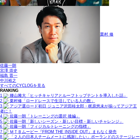
栗村 修
佐藤一朗
宮澤 崇史
福島 晋一
中川裕之
すべてのCYCLOGを見る
RANKING
1
腰山雅大「ヒッチキャリアとルーフトップテントを導入した話」
2
栗村修「ロードレースで生活している人の数」
3
アジア選ロード初日 ジュニア沢田桂太郎・梶原悠未が揃ってアジア王
者に！
4
佐藤一朗「トレーニングの選択 後編」
5
佐藤一朗「新しいシーズン・新しい目標・新しいチャレンジ」
6
佐藤一朗「フィジカルトレーニングの指標」
7
ＭＴＢムービー『FROM THE INSIDE OUT』まもなく発売
8
「２人の日本人チームメートに感謝したい」ポーランドのステージレー