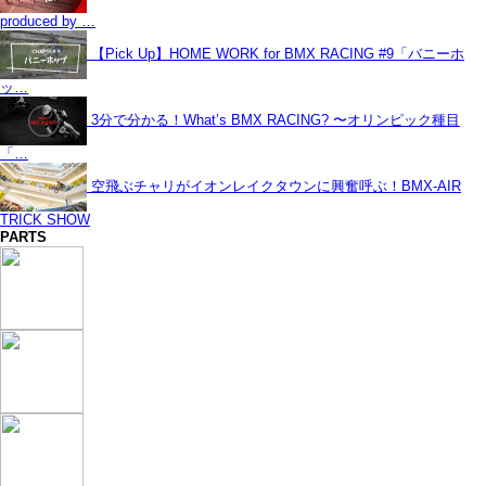
produced by …
【Pick Up】HOME WORK for BMX RACING #9「バニーホ
ッ…
3分で分かる！What’s BMX RACING? 〜オリンピック種目
「…
空飛ぶチャリがイオンレイクタウンに興奮呼ぶ！BMX-AIR
TRICK SHOW
PARTS