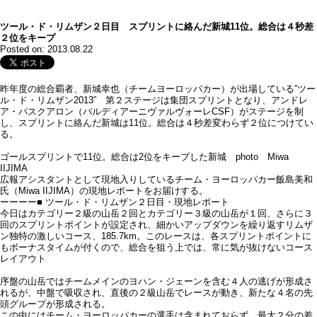
ツール・ド・リムザン２日目 スプリントに絡んだ新城11位。総合は４秒差
２位をキープ
Posted on: 2013.08.22
昨年度の総合覇者、新城幸也（チームヨーロッパカー）が出場している”ツー
ル・ド・リムザン2013” 第２ステージは集団スプリントとなり、アンドレ
ア・パスクアロン（バルディアーニヴァルヴォーレCSF）がステージを制
し、スプリントに絡んだ新城は11位。総合は４秒差変わらず２位につけてい
る。
ゴールスプリントで11位。総合は2位をキープした新城 photo Miwa
IIJIMA
広報アシスタントとして現地入りしているチーム・ヨーロッパカー飯島美和
氏（Miwa IIJIMA）の現地レポートをお届けする。
ーーーー■ ツール・ド・リムザン２日目・現地レポート
今日はカテゴリー２級の山岳２回とカテゴリー３級の山岳が１回、さらに３
回のスプリントポイントが設定され、細かいアップダウンを繰り返すリムザ
ン独特の激しいコース、185.7km。このレースは、各スプリントポイントに
もボーナスタイムが付くので、総合を狙う上では、常に気が抜けないコース
レイアウト
序盤の山岳ではチームメインのヨハン・ジェーンを含む４人の逃げが形成さ
れるが、中盤で吸収され、直後の２級山岳でレースが動き、新たな４名の先
頭グループが形成される。
この中にはチーム・ヨーロッパカーの選手は含まれておらず、最大２分の差