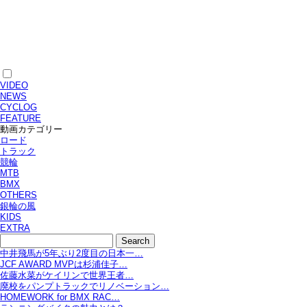
VIDEO
NEWS
CYCLOG
FEATURE
動画カテゴリー
ロード
トラック
競輪
MTB
BMX
OTHERS
銀輪の風
KIDS
EXTRA
中井飛馬が5年ぶり2度目の日本一…
JCF AWARD MVPは杉浦佳子…
佐藤水菜がケイリンで世界王者…
廃校をパンプトラックでリノベーション…
HOMEWORK for BMX RAC…