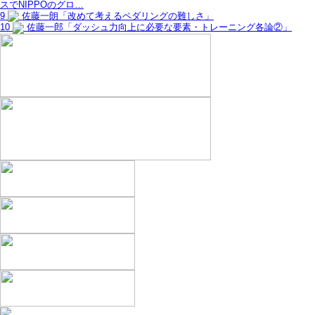
スでNIPPOのグロ…
9
佐藤一朗「改めて考えるペダリングの難しさ」
10
佐藤一郎「ダッシュ力向上に必要な要素・トレーニング各論②」