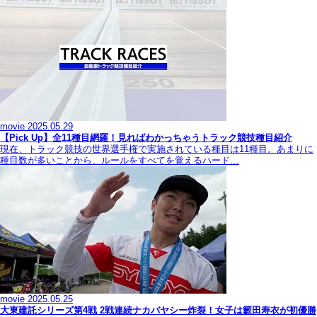
movie
2025.05.29
【Pick Up】全11種目網羅！見ればわかっちゃうトラック競技種目紹介
現在、トラック競技の世界選手権で実施されている種目は11種目。あまりに
種目数が多いことから、ルールをすべてを覚えるハード…
movie
2025.05.25
大東建託シリーズ第4戦 2戦連続ナカバヤシー炸裂！女子は籔田寿衣が初優勝