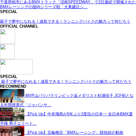
千葉県柏市にあるBMXトラック「沼南SPEEDWAY」で2日連続で開催された
BMXレーシングの国内シリーズ戦「大東建託シ…
SPECIAL
親子で夢中になれる！成長できる！ランニングバイクの魅力って何だろう
OFFICIAL CHANNEL
SPECIAL
親子で夢中になれる！成長できる！ランニングバイクの魅力って何だろう
RECOMMEND
MVPはパリパラリンピック金メダリスト杉浦佳子 JCF初とな
る年間授賞式「ジャパンサ…
【Pick Up】中井飛馬が5年ぶり2度目の日本一 全日本BMX選
手権 男子エリート…
【Pick Up】五輪種目「BMXレーシング」競技紹介動画