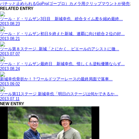
パチッと止められるGoPro(ゴープロ）カメラ用クリップマウントが発売
;
RELATED ENTRY
ツール・ド・リムザン3日目 新城幸也、総合タイム差を縮め最終...
2013.08.23
ツール・ド・リムザン初日を終えた新城、連覇に向け総合２位の好...
2013.08.21
ツール第８ステージ..新城「とにかく、ピエールのアシストに徹...
2013.07.07
ツール・ド・リムザン最終日 新城幸也、惜しくも逆転優勝ならず...
2013.08.24
新城幸也骨折か！？ワールドツアーレースの最終局面で落車...
2013.09.02
ツール第11ステージ 新城幸也「明日のステージは何かできるか...
2013.07.11
NEW ENTRY