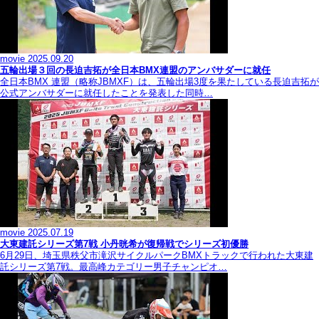
movie
2025.09.20
五輪出場３回の長迫吉拓が全日本BMX連盟のアンバサダーに就任
全日本BMX 連盟（略称JBMXF）は、五輪出場3度を果たしている長迫吉拓が
公式アンバサダーに就任したことを発表した同時…
movie
2025.07.19
大東建託シリーズ第7戦 ⼩丹晄希が復帰戦でシリーズ初優勝
6月29日、埼玉県秩父市滝沢サイクルパークBMXトラックで行われた大東建
託シリーズ第7戦。最高峰カテゴリー男子チャンピオ…