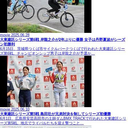
movie
2025.06.28
大東建託シリーズ第6戦 岸龍之介が2年ぶりに優勝 女子は丹野夏波がシーズ
ン初勝利
6月15日、茨城県つくば市サイクルパークつくばで行われた大東建託シリー
ズ第6戦。チャンピオンシップ男子は岸龍之介が予選か…
movie
2025.06.10
大東建託シリーズ第5戦 島田壮が兄弟対決を制してシリーズ初優勝
6月1日、広島県安芸高田市の土師ダムBMX TRACKで行われた大東建託シリ
ーズ第5戦。地元でライバルたちを迎え撃つこと…