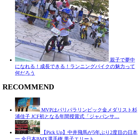
親子で夢中
になれる！成長できる！ランニングバイクの魅力って
何だろう
RECOMMEND
MVPはパリパラリンピック金メダリスト杉
浦佳子 JCF初となる年間授賞式「ジャパンサ…
【Pick Up】中井飛馬が5年ぶり2度目の日本
一 全日本BMX選手権 男子エリート…