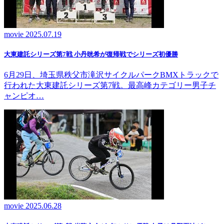
movie
2025.07.19
大東建託シリーズ第7戦 ⼩丹晄希が復帰戦でシリーズ初優勝
6月29日、埼玉県秩父市滝沢サイクルパークBMXトラックで
行われた大東建託シリーズ第7戦。最高峰カテゴリー男子チ
ャンピオ…
movie
2025.06.28