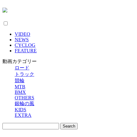
VIDEO
NEWS
CYCLOG
FEATURE
動画カテゴリー
ロード
トラック
競輪
MTB
BMX
OTHERS
銀輪の風
KIDS
EXTRA