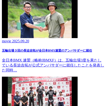
movie
2025.09.20
五輪出場３回の長迫吉拓が全日本BMX連盟のアンバサダーに就任
全日本BMX 連盟（略称JBMXF）は、五輪出場3度を果たし
ている長迫吉拓が公式アンバサダーに就任したことを発表し
た同時…