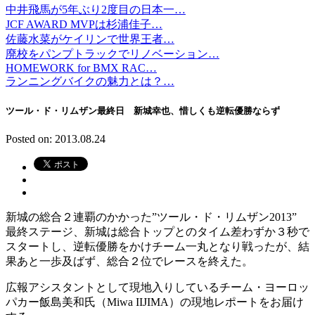
中井飛馬が5年ぶり2度目の日本一…
JCF AWARD MVPは杉浦佳子…
佐藤水菜がケイリンで世界王者…
廃校をパンプトラックでリノベーション…
HOMEWORK for BMX RAC…
ランニングバイクの魅力とは？…
ツール・ド・リムザン最終日 新城幸也、惜しくも逆転優勝ならず
Posted on: 2013.08.24
新城の総合２連覇のかかった”ツール・ド・リムザン2013”
最終ステージ、新城は総合トップとのタイム差わずか３秒で
スタートし、逆転優勝をかけチーム一丸となり戦ったが、結
果あと一歩及ばず、総合２位でレースを終えた。
広報アシスタントとして現地入りしているチーム・ヨーロッ
パカー飯島美和氏（Miwa IIJIMA）の現地レポートをお届け