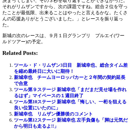
決まってしまい、その３秒を取り返すことができなかった。
それがリムザンですから、次の課題ですね。総合２位を守っ
たことが最低限、出来ることはやったと言えるかな。たくさ
んの応援ありがとうございました。」とレースを振り返っ
た。
新城の次のレースは、９月１日グランプリ プルエイ(ワー
ルドツアー)の予定。
Related Posts:
ツール・ド・リムザン3日目 新城幸也、総合タイム差
を縮め最終日に大いに期待！
新城幸也 チームヨーロッパカーと２年間の契約延長
で合意
ツール第９ステージ 新城幸也「まだまだ見せ場を作れ
るはず」マイペースの１週目終了
ツール第10ステージ 新城幸也「悔しい、一桁を狙える
良い位置にいたのに」
新城幸也 リムザン優勝後のコメント
ツール第12ステージ 新城幸也 左手負傷も「脚は元気だ
から明日も走るよ!!」