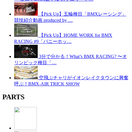
【Pick Up】五輪種目「BMXレーシング」
競技紹介動画 produced by …
【Pick Up】HOME WORK for BMX
RACING #9「バニーホッ…
3分で分かる！What’s BMX RACING? 〜オ
リンピック種目「…
空飛ぶチャリがイオンレイクタウンに興奮
呼ぶ！BMX-AIR TRICK SHOW
PARTS