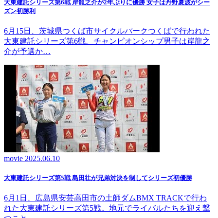
大東建託シリーズ第6戦 岸龍之介が2年ぶりに優勝 女子は丹野夏波がシー
ズン初勝利
6月15日、茨城県つくば市サイクルパークつくばで行われた
大東建託シリーズ第6戦。チャンピオンシップ男子は岸龍之
介が予選か…
movie
2025.06.10
大東建託シリーズ第5戦 島田壮が兄弟対決を制してシリーズ初優勝
6月1日、広島県安芸高田市の土師ダムBMX TRACKで行わ
れた大東建託シリーズ第5戦。地元でライバルたちを迎え撃