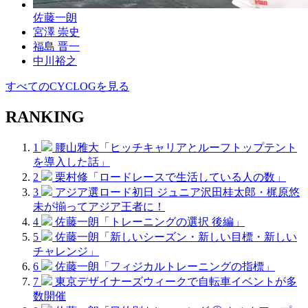
佐藤一朗
宮澤 崇史
福島 晋一
中川裕之
すべてのCYCLOGを見る
RANKING
1
腰山雅大「ヒッチキャリアとルーフトップテント
を導入した話」
2
栗村修「ロードレースで生活している人の数」
3
アジア選ロード初日 ジュニア沢田桂太郎・梶原悠
未が揃ってアジア王者に！
4
佐藤一朗「トレーニングの選択 後編」
5
佐藤一朗「新しいシーズン・新しい目標・新しい
チャレンジ」
6
佐藤一朗「フィジカルトレーニングの指標」
7
東京デザイナーズウィークで自転車イベントが多
数開催