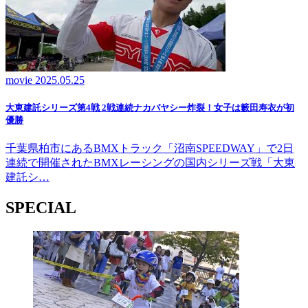
movie
2025.05.25
大東建託シリーズ第4戦 2戦連続ナカバヤシー炸裂！女子は籔田寿衣が初
優勝
千葉県柏市にあるBMXトラック「沼南SPEEDWAY」で2日
連続で開催されたBMXレーシングの国内シリーズ戦「大東
建託シ…
SPECIAL