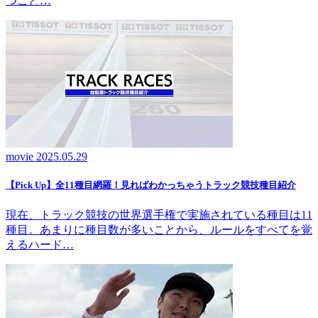
つこと…
movie
2025.05.29
【Pick Up】全11種目網羅！見ればわかっちゃうトラック競技種目紹介
現在、トラック競技の世界選手権で実施されている種目は11
種目。あまりに種目数が多いことから、ルールをすべてを覚
えるハード…