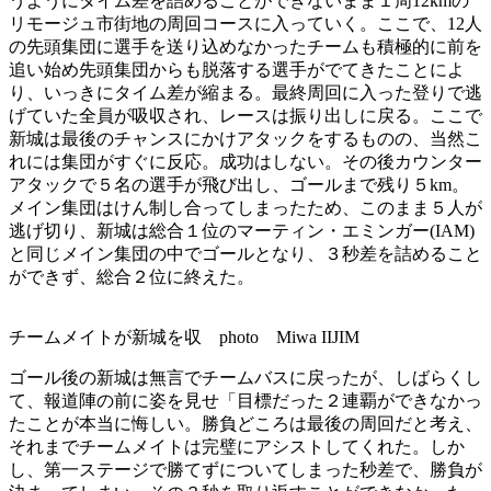
うようにタイム差を詰めることができないまま１周12kmの
リモージュ市街地の周回コースに入っていく。ここで、12人
の先頭集団に選手を送り込めなかったチームも積極的に前を
追い始め先頭集団からも脱落する選手がでてきたことによ
り、いっきにタイム差が縮まる。最終周回に入った登りで逃
げていた全員が吸収され、レースは振り出しに戻る。ここで
新城は最後のチャンスにかけアタックをするものの、当然こ
れには集団がすぐに反応。成功はしない。その後カウンター
アタックで５名の選手が飛び出し、ゴールまで残り５km。
メイン集団はけん制し合ってしまったため、このまま５人が
逃げ切り、新城は総合１位のマーティン・エミンガー(IAM)
と同じメイン集団の中でゴールとなり、３秒差を詰めること
ができず、総合２位に終えた。
チームメイトが新城を収 photo Miwa IIJIM
ゴール後の新城は無言でチームバスに戻ったが、しばらくし
て、報道陣の前に姿を見せ「目標だった２連覇ができなかっ
たことが本当に悔しい。勝負どころは最後の周回だと考え、
それまでチームメイトは完璧にアシストしてくれた。しか
し、第一ステージで勝てずについてしまった秒差で、勝負が