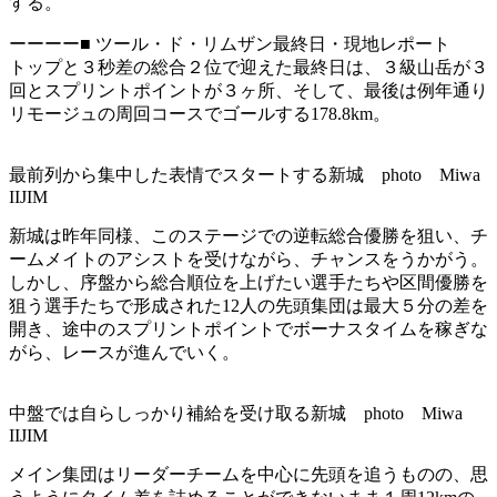
する。
ーーーー■ ツール・ド・リムザン最終日・現地レポート
トップと３秒差の総合２位で迎えた最終日は、３級山岳が３
回とスプリントポイントが３ヶ所、そして、最後は例年通り
リモージュの周回コースでゴールする178.8km。
最前列から集中した表情でスタートする新城 photo Miwa
IIJIM
新城は昨年同様、このステージでの逆転総合優勝を狙い、チ
ームメイトのアシストを受けながら、チャンスをうかがう。
しかし、序盤から総合順位を上げたい選手たちや区間優勝を
狙う選手たちで形成された12人の先頭集団は最大５分の差を
開き、途中のスプリントポイントでボーナスタイムを稼ぎな
がら、レースが進んでいく。
中盤では自らしっかり補給を受け取る新城 photo Miwa
IIJIM
メイン集団はリーダーチームを中心に先頭を追うものの、思