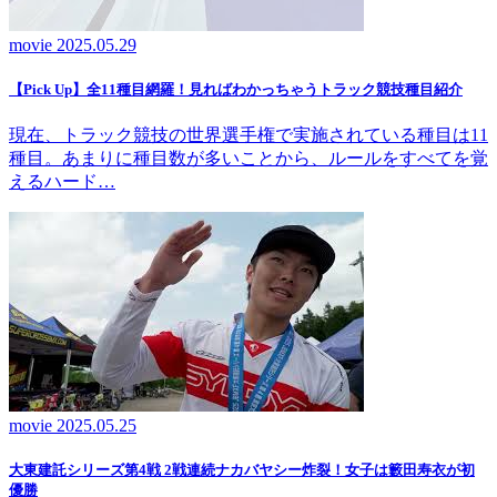
movie
2025.05.29
【Pick Up】全11種目網羅！見ればわかっちゃうトラック競技種目紹介
現在、トラック競技の世界選手権で実施されている種目は11
種目。あまりに種目数が多いことから、ルールをすべてを覚
えるハード…
movie
2025.05.25
大東建託シリーズ第4戦 2戦連続ナカバヤシー炸裂！女子は籔田寿衣が初
優勝