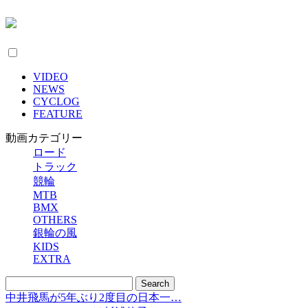
VIDEO
NEWS
CYCLOG
FEATURE
動画カテゴリー
ロード
トラック
競輪
MTB
BMX
OTHERS
銀輪の風
KIDS
EXTRA
中井飛馬が5年ぶり2度目の日本一…