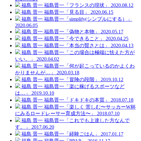
福島 晋一
福島晋一「フランスの現状」
2020.08.12
福島 晋一
福島晋一「見る目」
2020.06.15
福島 晋一
福島晋一「simplify(シンプルにする）」
2020.06.05
福島 晋一
福島晋一「偽物と本物」
2020.05.17
福島 晋一
福島晋一「今できること」
2020.04.25
福島 晋一
福島晋一「本当の賢さとは」
2020.04.13
福島 晋一
福島晋一「この場合は極端に怯えた方が
いい。」
2020.04.02
福島 晋一
福島晋一「何が起こっているのかよくわ
かりませんが…」
2020.03.18
福島 晋一
福島晋一「冒険の段階」
2019.10.12
福島 晋一
福島晋一「楽に稼げるスポーツなど
は…」
2019.10.10
福島 晋一
福島晋一「ドキドキの本質」
2018.07.18
福島 晋一
福島晋一「楽しく 苦しむ〜サッカーW杯
にみるロードレーサー育成方法〜」
2018.07.10
福島 晋一
福島晋一「これでも上達した方なんで
す。」
2017.06.20
福島 晋一
福島晋一「経験ごはん」
2017.01.17
福島 晋一
福島晋一「PPAP」
2016.11.17