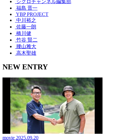
シクロチャンネル編集部
福島 晋一
YBP PROJECT
中川裕之
佐藤一朗
橋川健
竹谷 賢二
腰山雅大
高木聖雄
NEW ENTRY
movie
2025.09.20