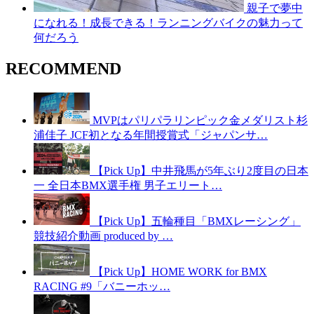
親子で夢中
になれる！成長できる！ランニングバイクの魅力って
何だろう
RECOMMEND
MVPはパリパラリンピック金メダリスト杉
浦佳子 JCF初となる年間授賞式「ジャパンサ…
【Pick Up】中井飛馬が5年ぶり2度目の日本
一 全日本BMX選手権 男子エリート…
【Pick Up】五輪種目「BMXレーシング」
競技紹介動画 produced by …
【Pick Up】HOME WORK for BMX
RACING #9「バニーホッ…