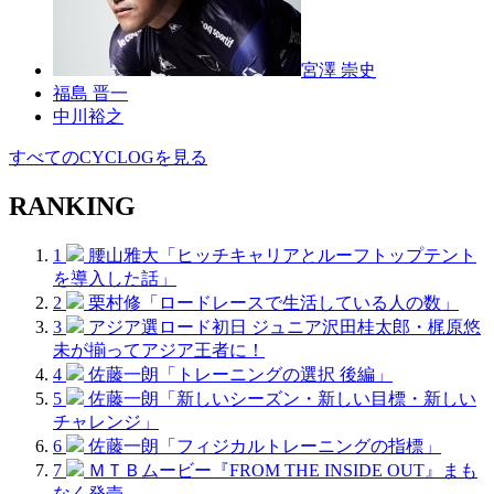
宮澤 崇史
福島 晋一
中川裕之
すべてのCYCLOGを見る
RANKING
1
腰山雅大「ヒッチキャリアとルーフトップテント
を導入した話」
2
栗村修「ロードレースで生活している人の数」
3
アジア選ロード初日 ジュニア沢田桂太郎・梶原悠
未が揃ってアジア王者に！
4
佐藤一朗「トレーニングの選択 後編」
5
佐藤一朗「新しいシーズン・新しい目標・新しい
チャレンジ」
6
佐藤一朗「フィジカルトレーニングの指標」
7
ＭＴＢムービー『FROM THE INSIDE OUT』まも
なく発売