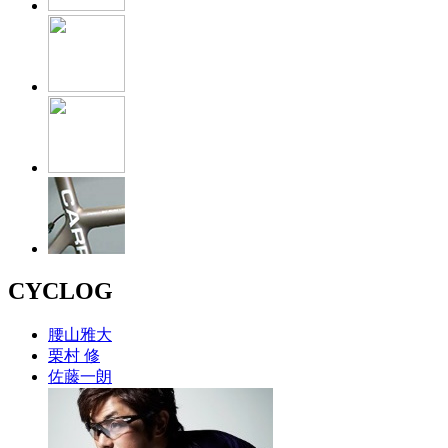
CYCLOG
腰山雅大
栗村 修
佐藤一朗