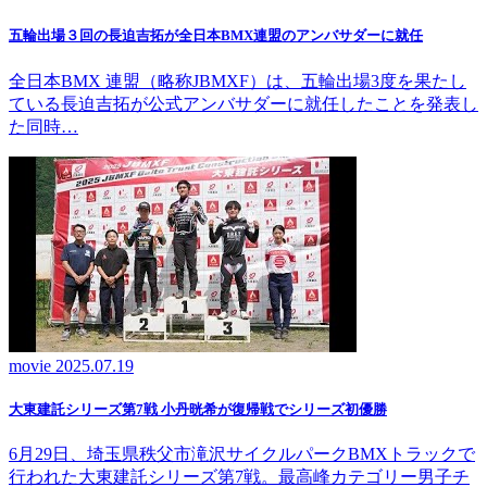
五輪出場３回の長迫吉拓が全日本BMX連盟のアンバサダーに就任
全日本BMX 連盟（略称JBMXF）は、五輪出場3度を果たし
ている長迫吉拓が公式アンバサダーに就任したことを発表し
た同時…
movie
2025.07.19
大東建託シリーズ第7戦 ⼩丹晄希が復帰戦でシリーズ初優勝
6月29日、埼玉県秩父市滝沢サイクルパークBMXトラックで
行われた大東建託シリーズ第7戦。最高峰カテゴリー男子チ