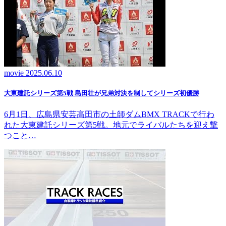
movie
2025.06.10
大東建託シリーズ第5戦 島田壮が兄弟対決を制してシリーズ初優勝
6月1日、広島県安芸高田市の土師ダムBMX TRACKで行わ
れた大東建託シリーズ第5戦。地元でライバルたちを迎え撃
つこと…