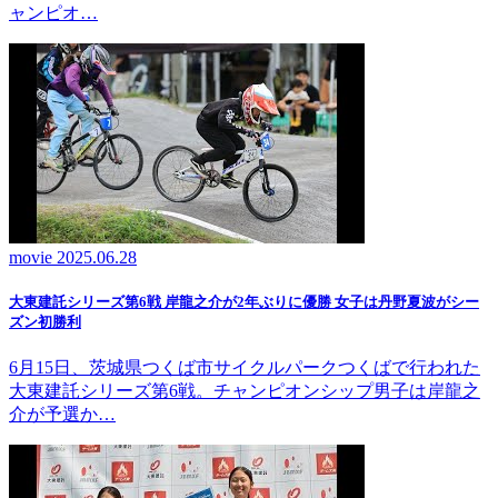
ャンピオ…
movie
2025.06.28
大東建託シリーズ第6戦 岸龍之介が2年ぶりに優勝 女子は丹野夏波がシー
ズン初勝利
6月15日、茨城県つくば市サイクルパークつくばで行われた
大東建託シリーズ第6戦。チャンピオンシップ男子は岸龍之
介が予選か…