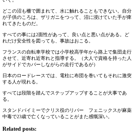
どこの沼も柵で囲まれて、水に触れることもできない。自分
が子供のころは、ザリガニをつって、沼に浸けていた手が痺
れてきたものだ。
すべての事には2面性があって、良い点と悪い点がある。ど
れだけ安全性を図っても、事故はおこる。
フランスの自転車学校では小学校高学年から路上で集団走行
させて、近寄れ近寄れと指導する。（大人で資格を持った人
がサイドでカバーしながらの走行であるが）
日本のロードレースでは、電柱に布団を巻いてもそれに激突
する人が現れる。
すべては段階を踏んでステップアップすることが大事であ
る。
スタンドバイミーでクリス役のリバー フェニックスが麻薬
中毒で23歳で亡くなっていることがまた感慨深い。
Related posts: