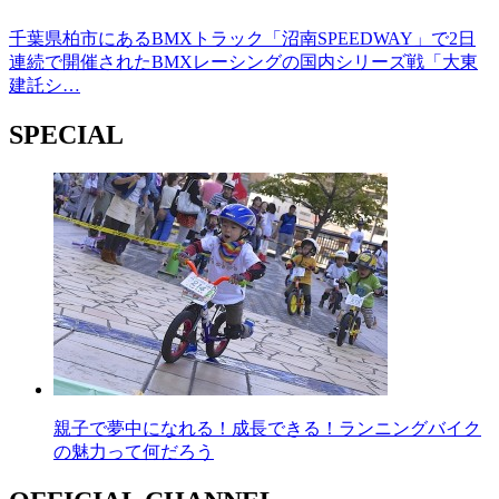
千葉県柏市にあるBMXトラック「沼南SPEEDWAY」で2日
連続で開催されたBMXレーシングの国内シリーズ戦「大東
建託シ…
SPECIAL
親子で夢中になれる！成長できる！ランニングバイク
の魅力って何だろう