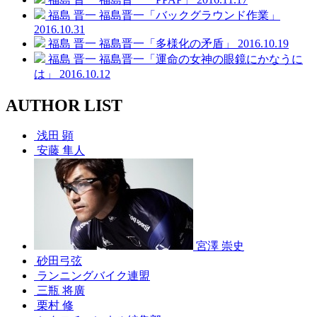
福島 晋一
福島晋一「バックグラウンド作業」
2016.10.31
福島 晋一
福島晋一「多様化の矛盾」
2016.10.19
福島 晋一
福島晋一「運命の女神の眼鏡にかなうに
は」
2016.10.12
AUTHOR LIST
浅田 顕
安藤 隼人
宮澤 崇史
砂田弓弦
ランニングバイク連盟
三瓶 将廣
栗村 修